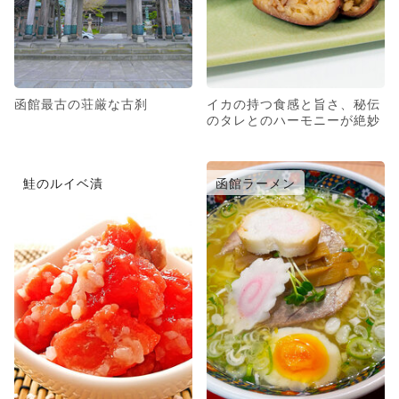
函館最古の荘厳な古刹
イカの持つ食感と旨さ、秘伝
のタレとのハーモニーが絶妙
鮭のルイベ漬
函館ラーメン