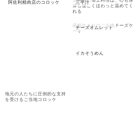
阿佐利精肉店のコロッケ
三平汁
体も優しくほわっと温めてく
れる
函館生まれのご当地チーズケ
チーズオムレット
ーキ
イカそうめん
地元の人たちに圧倒的な支持
を受けるご当地コロッケ