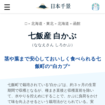
☰
□
»
北海道・東北
»
北海道
»
函館
七飯産 白かぶ
（ななえさん しろかぶ）
茎や葉まで安心しておいしく食べられる七
飯町の”白カブ”
七飯町で栽培されている”白かぶ”は、約３ヶ月の生育
期間で収穫となるが、種まき直後と収穫直前を除い
て、水やりを控えめにすることで、かぶに負荷をかけ
て味を向上させるという栽培法がとられている。実