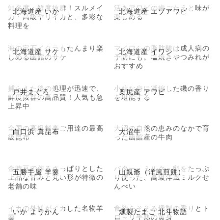
知名度・鮮度抜群！スルメイ
活きアワビの歯ごたえと味が
北海道産 いか
北海道産 エゾアワビ
カ・高級ヤリイカと、多彩な
楽しめる
料理を
海の宝石イクラもたんまり楽
マイワシの脂肪酸は成人病の
北海道産 サケ
北海道産 イワシ
しめる函館のサケ
予防にも。塩焼きやつみれが
おすすめ
捕らえた後の処理が迅速で、
小粒な身に凝縮した磯の香り
戸井まぐろ
奥尻産 アワビ
鮮度抜群の高品質！人気も急
を堪能する
上昇中
全国の高級料亭ご用達の最高
大沼の自然の恵みのなかで育
白口浜 真昆布
大沼牛
級昆布
った函館産の牛肉
金時豆で作るさっぱりとした
バター・ミルク・卵をたっぷ
五勝手屋 羊羹
山親爺（洋風煎餅）
上品な甘みと丸い形が特徴の
り使った、高級洋風ミルクせ
老舗の味
んべい
イカの外観がイカした名物羊
食欲をそそる燻製の香りとト
いか ようかん
燻製たまご 北斗物語
羹
ロ～リ半熟の黄身