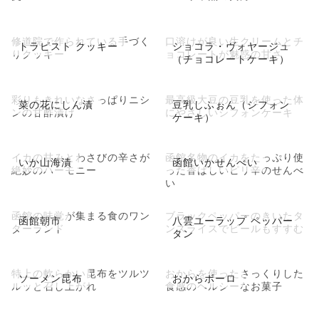
修道院で作られている手づく
口溶けが良い生クリームとチ
トラピスト クッキー
ショコラ・ヴォヤージュ
りクッキー
ョコレートが魅惑の甘さ
（チョコレートケーキ）
彩りもきれいなさっぱりニシ
最高級大豆の豆乳を使った体
菜の花にしん漬
豆乳しふぉん（シフォン
ンの甘酢漬け
にやさしいシフォンケーキ
ケーキ）
イカの甘みとわさびの辛さが
函館名物のイカをたっぷり使
いか山海漬
函館いかせんべい
絶妙のハーモニー
った香ばしいピリ辛のせんべ
い
函館の味覚が集まる食のワン
ブラックペッパーのきいたタ
函館朝市
八雲ユーラップ ペッパー
ダーランド
ンスライスでビールもすすむ
タン
特上の軟らかい昆布をツルツ
おからを使ったさっくりした
ソーメン昆布
おからボーロ
ルッと召し上がれ
食感のヘルシーなお菓子