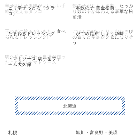
辛子明太子風味がおいしい手
数の子がなんと６割。たっぷ
ピリ辛子っとろ（タラ
本数の子 黄金松前
軽に使えるタラコ
り数の子が味わえる豪華な松
コ）
前漬
玉ねぎの旨みがいきた、食べ
ごはんにぴったり。山わさび
たまねぎドレッシング
がごめ昆布 しょうゆ味
られるドレッシング!?
の香りと辛さがクセになりそ
う
駒ケ岳のこだわり農場が作っ
トマトソース 駒ケ岳ファ
たこだわりトマトソース
ーム大久保
北海道
札幌
旭川・富良野・美瑛