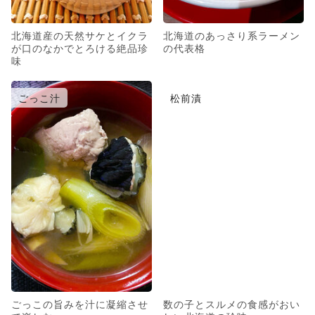
北海道産の天然サケとイクラ
北海道のあっさり系ラーメン
が口のなかでとろける絶品珍
の代表格
味
ごっこ汁
松前漬
ごっこの旨みを汁に凝縮させ
数の子とスルメの食感がおい