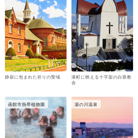
静寂に包まれた祈りの聖域
港町に映える十字架の白亜教
会
函館市熱帯植物園
湯の川温泉