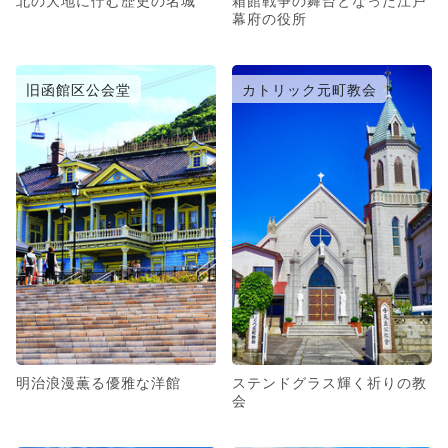
北の大地に佇む歴史の名城
箱館戦争の舞台となった江戸
幕府の役所
旧函館区公会堂
カトリック元町教会
明治浪漫薫る優雅な洋館
ステンドグラス輝く祈りの教
会