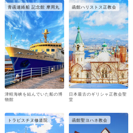
青函連絡船 記念館 摩周丸
函館ハリストス正教会
津軽海峡を結んでいた船の博
日本最古のギリシャ正教会聖
物館
堂
トラピスチヌ修道院
函館聖ヨハネ教会