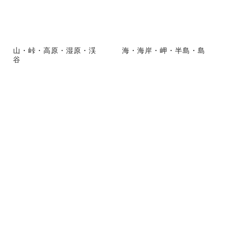
山・峠・高原・湿原・渓
海・海岸・岬・半島・島
谷