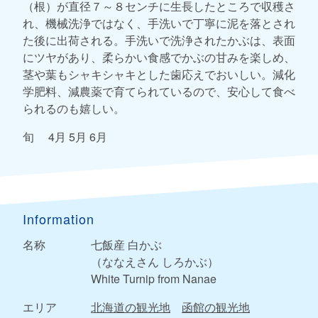
（根）が直径７～８センチに生長したところで収穫さ
れ、機械洗浄ではなく、手洗いで丁寧に泥を落とされ
た後に出荷される。手洗いで洗浄されたかぶは、表面
にツヤがあり、柔らかい食感でかぶの甘みを楽しめ、
茎や葉もシャキシャキとした歯応えでおいしい。減化
学肥料、減農薬で育てられているので、安心して食べ
られるのも嬉しい。
旬 4月 5月 6月
Information
名称
七飯産 白かぶ
（ななえさん しろかぶ）
White Turnip from Nanae
エリア
北海道の観光地
函館の観光地