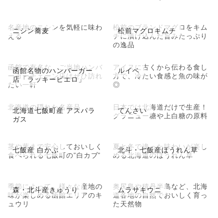
名産地のニシンを気軽に味わ
松前のブランドマグロをキム
ニシン蕎麦
松前マグロキムチ
える
チに漬け込んだ旨みたっぷり
の逸品
函館で有名な、ご当地ハンバ
アイヌに古くから伝わる食し
函館名物のハンバーガー
ルイベ
ーガーチェーン店はぜひ訪れ
方で、冷たい食感と魚の味が
店「ラッキーピエロ」
たい一軒
◎
北海道の隠れた名産品
日本では北海道だけで生産！
北海道七飯町産 アスパラ
てんさい
グラニュー糖や上白糖の原料
ガス
茎や葉まで安心しておいしく
夏と冬で違った味わいが楽し
七飯産 白かぶ
北斗・七飯産ほうれん草
食べられる七飯町の”白カブ”
める北海道のほうれん草
季節によって、様々な産地の
奥尻島や積丹半島など、北海
森・北斗産きゅうり
ムラサキウニ
味が楽しめる函館エリアのキ
道各地の自然でおいしく育っ
ュウリ
た天然物