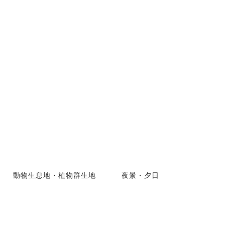
動物生息地・植物群生地
夜景・夕日