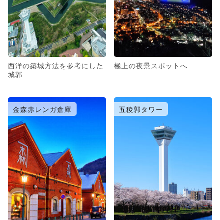
西洋の築城方法を参考にした
極上の夜景スポットへ
城郭
金森赤レンガ倉庫
五稜郭タワー