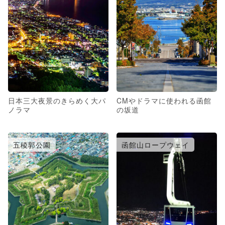
日本三大夜景のきらめく大パ
CMやドラマに使われる函館
ノラマ
の坂道
五稜郭公園
函館山ロープウェイ