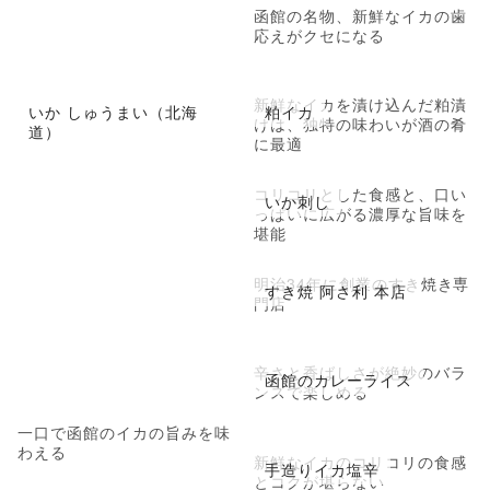
函館の名物、新鮮なイカの歯
応えがクセになる
新鮮なイカを漬け込んだ粕漬
いか しゅうまい（北海
粕イカ
けは、独特の味わいが酒の肴
道）
に最適
コリコリとした食感と、口い
いか刺し
っぱいに広がる濃厚な旨味を
堪能
明治34年に創業のすき焼き専
すき焼 阿さ利 本店
門店
辛さと香ばしさが絶妙のバラ
函館のカレーライス
ンスで楽しめる
一口で函館のイカの旨みを味
わえる
新鮮なイカのコリコリの食感
手造りイカ塩辛
とコクが堪らない