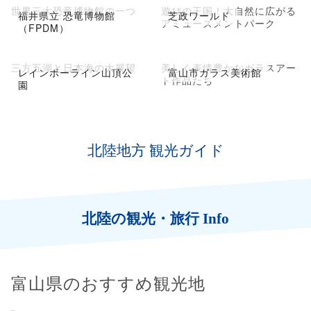
世界三大恐竜博物館の一つ
遊びの王国！大自然に広がる
福井県立 恐竜博物館
芝政ワールド
アミューズメントパーク
（FPDM）
三方五湖と日本海の大展望
美しく表情豊かなガラスアー
レインボーライン山頂公
富山市ガラス美術館
ト作品たち
園
北陸地方 観光ガイド
北陸の観光・旅行 Info
富山県のおすすめ観光地