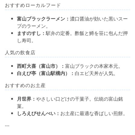
おすすめローカルフード
富山ブラックラーメン：
濃口醤油が効いた黒いスー
プのラーメン。
ますのすし：
駅弁の定番。酢飯と鱒を笹に包んだ押
し寿司。
人気の飲食店
西町大喜（富山市）：
富山ブラックの本家本元。
白えび亭（富山駅構内）：
白エビ天丼が人気。
おすすめのお土産
月世界：
やさしい口どけの干菓子。伝統の富山銘
菓。
しろえびせんべい：
お土産に最適な香ばしい煎餅。
---