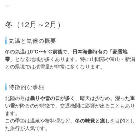
---
冬（12月～2月）
気温と気候の概要
冬の気温は
0℃〜5℃前後
で、
日本海側特有の「豪雪地
帯」
となる地域が多くあります。特に山間部や富山・新潟
との県境では積雪量が非常に多くなります。
特徴的な事柄
北陸の冬は
曇りや雪の日が多く
、晴天は少なめ。
湿った重
い雪
が降るのが特徴で、交通機関に影響が出ることもあり
ます。
この季節は温泉や蟹料理など、
冬の味覚と癒し
を目的とし
た旅行が人気です。