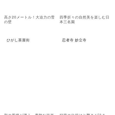
高さ20メートル！大迫力の雪
四季折々の自然美を楽しむ日
の壁
本三名園
ひがし茶屋街
忍者寺 妙立寺
和の風情が漂う、素敵な街並
秘密の仕掛けと驚きが詰まっ