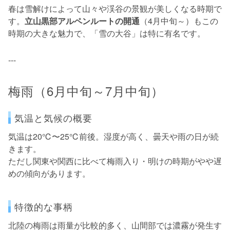
春は雪解けによって山々や渓谷の景観が美しくなる時期で
す。
立山黒部アルペンルートの開通
（4月中旬～）もこの
時期の大きな魅力で、「雪の大谷」は特に有名です。
---
梅雨（6月中旬～7月中旬）
気温と気候の概要
気温は20℃〜25℃前後。湿度が高く、曇天や雨の日が続
きます。
ただし関東や関西に比べて梅雨入り・明けの時期がやや遅
めの傾向があります。
特徴的な事柄
北陸の梅雨は雨量が比較的多く、山間部では濃霧が発生す