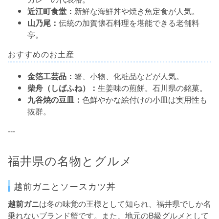
近江町食堂：
新鮮な海鮮丼や焼き魚定食が人気。
山乃尾：
伝統の加賀懐石料理を堪能できる老舗料
亭。
おすすめのお土産
金箔工芸品：
箸、小物、化粧品などが人気。
柴舟（しばふね）：
生姜味の煎餅。石川県の銘菓。
九谷焼の豆皿：
色鮮やかな絵付けの小皿は実用性も
抜群。
---
福井県の名物とグルメ
越前ガニとソースカツ丼
越前ガニ
は冬の味覚の王様として知られ、福井県でしか名
乗れないブランド蟹です。また、地元のB級グルメとして