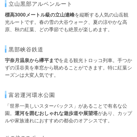
立山黒部アルペンルート
標高3000メートル級の立山連峰
を縦断する人気の山岳観
光ルートです。春の雪の大谷ウォーク、夏の涼やかな高
原、秋の紅葉、どの季節でも絶景が楽しめます。
黒部峡谷鉄道
宇奈月温泉から欅平まで
を走る観光トロッコ列車。手つか
ずの渓谷美を車窓から眺めることができます。特に紅葉シ
ーズンは大変人気です。
富岩運河環水公園
「世界一美しいスターバックス」があることで有名な公
園。
運河を囲むおしゃれな遊歩道や展望塔
があり、カップ
ルや家族連れにおすすめの都会のオアシスです。