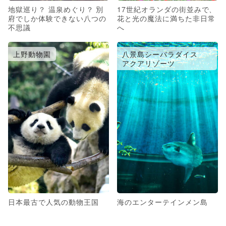
地獄巡り？ 温泉めぐり？ 別
17世紀オランダの街並みで、
府でしか体験できない八つの
花と光の魔法に満ちた非日常
不思議
へ
上野動物園
八景島シーパラダイス
アクアリゾーツ
日本最古で人気の動物王国
海のエンターテインメン島