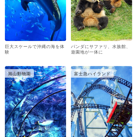
巨大スケールで沖縄の海を体
パンダにサファリ、水族館、
験
遊園地が一体に
旭山動物園
富士急ハイランド