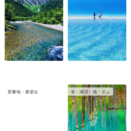
景勝地・展望台
滝・湖沼・池・ダム