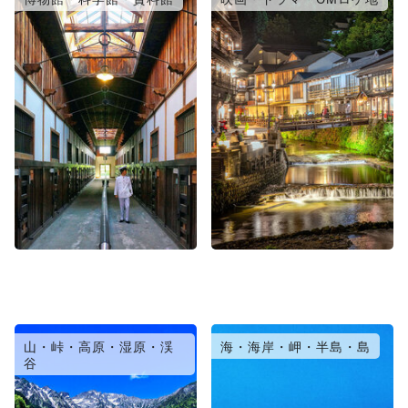
山・峠・高原・湿原・渓
海・海岸・岬・半島・島
谷