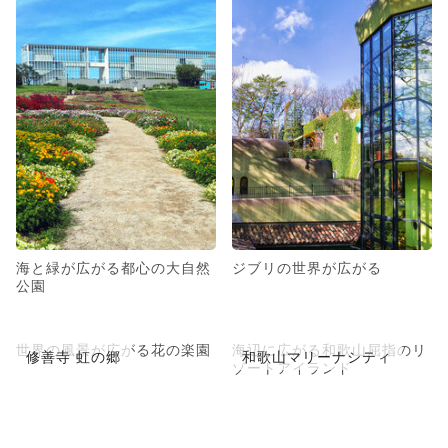
海と緑が広がる都心の大自然
ジブリの世界が広がる
公園
世界の風景が広がる花の楽園
海辺に広がる和歌山屈指のリ
修善寺 虹の郷
和歌山マリーナシティ
ゾートアイランド