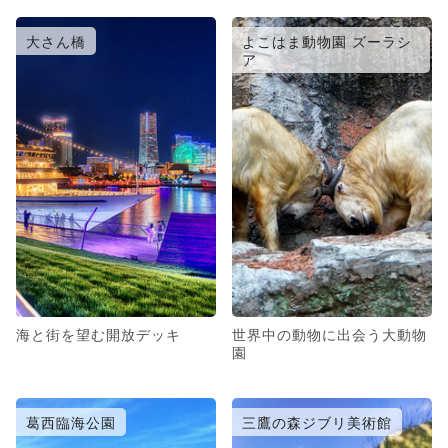
大さん橋
よこはま動物園 ズーラシ
ア
海と街を望む開放デッキ
世界中の動物に出会う大動物
園
葛西臨海公園
三鷹の森ジブリ美術館