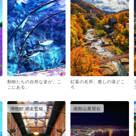
動物たちの自然な姿が、こ
紅葉の名所、癒しの湯どこ
こにある。
ろ
博物館 網走監獄
函館山展望台