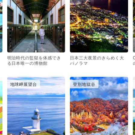
明治時代の監獄を体感でき
日本三大夜景のきらめく大
る日本唯一の博物館
パノラマ
地球岬展望台
登別地獄谷