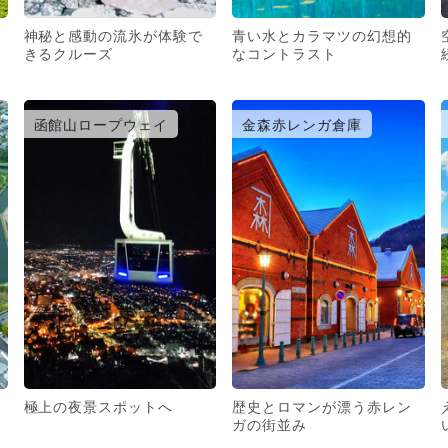
神秘と感動の流氷が体験で
青い水とカラマツの幻想的
きるクルーズ
なコントラスト
函館山ロープウェイ
金森赤レンガ倉庫
極上の夜景スポットへ
歴史とロマンが漂う赤レン
ガの街並み