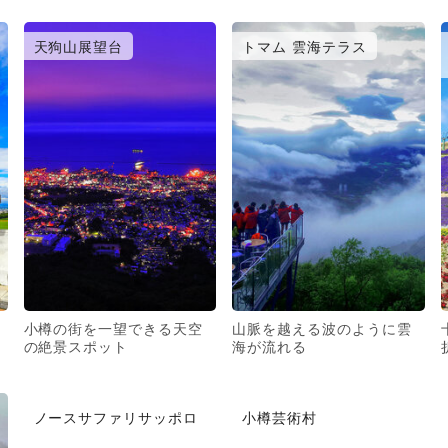
天狗山展望台
トマム 雲海テラス
小樽の街を一望できる天空
山脈を越える波のように雲
の絶景スポット
海が流れる
ノースサファリサッポロ
小樽芸術村