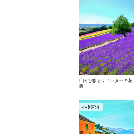
丘陵を彩るラベンダーの花
畑
小樽運河