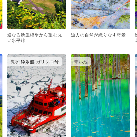
連なる断崖絶壁から望む丸
迫力の自然が織りなす奇景
い水平線
流氷 砕氷船 ガリンコ号
青い池