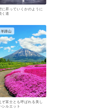
空に昇っていくかのように
続く道
羊蹄山
えぞ富士とも呼ばれる美し
いシルエット