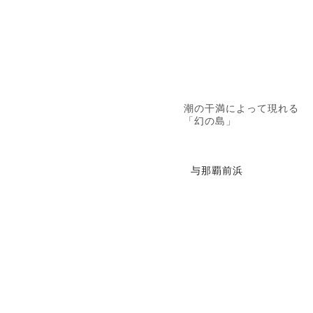
潮の干満によって現れる
「幻の島」
与那覇前浜