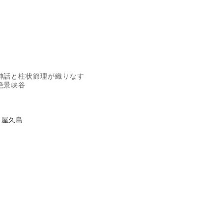
神話と柱状節理が織りなす
絶景峡谷
屋久島