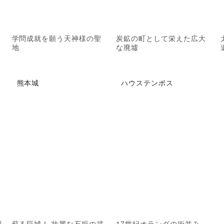
学問成就を願う天神様の聖
炭鉱の町として栄えた広大
地
な廃墟
熊本城
ハウステンボス
別
蘇る巨城！ 壮麗な石垣の武
17世紀オランダの街並み