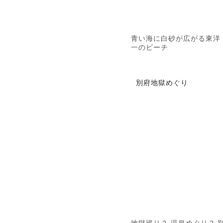
青い海に白砂が広がる東洋
一のビーチ
別府地獄めぐり
地獄巡り？ 温泉めぐり？ 