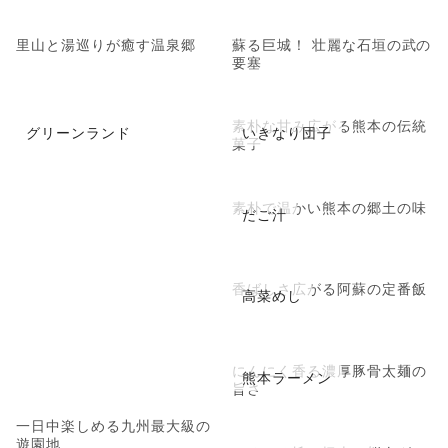
里山と湯巡りが癒す温泉郷
蘇る巨城！ 壮麗な石垣の武の
要塞
素朴な甘み広がる熊本の伝統
グリーンランド
いきなり団子
菓子
素朴で温かい熊本の郷土の味
だご汁
香ばしさ広がる阿蘇の定番飯
高菜めし
にんにく香る濃厚豚骨太麺の
熊本ラーメン
旨さ
一日中楽しめる九州最大級の
遊園地