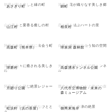
朝霧が彩る癒しと縁の町
清流と花が織りなす美しき郷
あさぎり町
錦町
山の恵みと栗香る癒しの村
恋と縁を結ぶハートの里
山江村
相良村
阿蘇の自然と伝説に出会う町
自然と発明が出会う知の空間
高森町（熊本県）
球泉洞 森林館
清流と山々に癒される美しき
光と水が織りなす幻想トンネ
球磨村
高森湧水トンネル公園
村
ル
阿蘇五岳を望む絶景レジャー
歴史と未来をつなぐ学びの森
月廻り公園
八代市立博物館・未来の
森ミュージアム
名園に佇む武家の雅なひとと
干潟が描く奇跡の絶景
松浜軒（浜の茶屋）
御輿来海岸
き