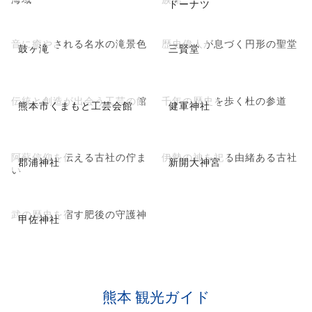
ドーナツ
音に癒やされる名水の滝景色
歴史偉人が息づく円形の聖堂
鼓ヶ滝
三賢堂
伝統と創造が出会う工芸の館
千年の歴史を歩く杜の参道
熊本市くまもと工芸会館
健軍神社
阿蘇信仰を伝える古社の佇ま
伊勢の神を祀る由緒ある古社
郡浦神社
新開大神宮
い
武の歴史を宿す肥後の守護神
甲佐神社
熊本 観光ガイド