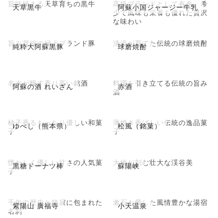
旨味極まる天草育ちの黒牛
高級ブランドとして有名。希
天草黒牛
阿蘇小国ジャージー牛乳
少で風味も栄養も優れた贅沢
な味わい
旨み凝縮の極上ブランド豚
清流が育てた伝統の球磨焼酎
純粋大阿蘇黒豚
球磨焼酎
名水が醸す香り高い銘酒
料理を引き立てる伝統の旨み
阿蘇の酒 れいざん
赤酒
酒
柚子香るもっちり優しい和菓
薄焼き香ばしい伝統の逸品菓
ゆべし（熊本県）
松風（銘菓）
子
子
懐かしく優しい甘さの人気菓
大地が刻む壮大な渓谷美
黒糖ドーナツ棒
蘇陽峡
子
千年の歴史と静寂に包まれた
漱石も愛した風情豊かな湯宿
紫陽山 廣福寺
小天温泉
名刹