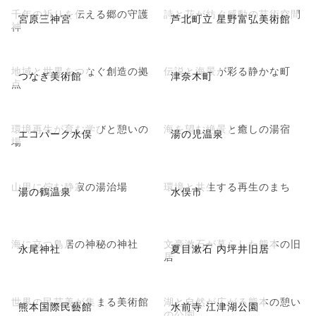
千年の祈りを伝える郷の守護
詩と花が紡ぐ感動の芸術空間
宮原三神宮
芦北町立 星野富弘美術館
神
地域と世界をつなぐ創造の拠
伝説と海景が彩る静かな町
つなぎ美術館
津奈木町
点
環境再生が育む学びと憩いの
海を望む絶景と癒しの湯宿
エコパーク水俣
湯の児温泉
場
山里に佇む静寂の湯治場
環境と共生する再生のまち
湯の鶴温泉
水俣市
海に立つ鳥居の神秘の神社
文豪漱石が暮らした熊本の旧
永尾神社
夏目漱石 内坪井旧居
居
世界の民芸美が集まる美術館
湖と自然が広がる熊本の憩い
熊本国際民藝館
水前寺 江津湖公園
の公園