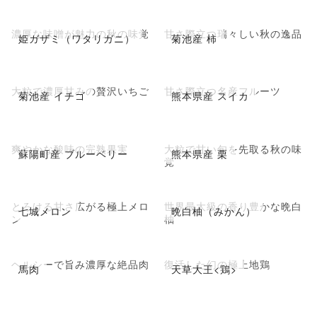
濃厚な味噌が魅力の秋の味覚
甘さ際立つ瑞々しい秋の逸品
姫ガザミ（ワタリガニ）
菊池産 柿
大粒で濃厚甘みの贅沢いちご
甘さ際立つ名産フルーツ
菊池産 イチゴ
熊本県産 スイカ
爽やかな酸味の完熟果実
大粒で甘い旬を先取る秋の味
蘇陽町産 ブルーベリー
熊本県産 栗
覚
とろける甘さ広がる極上メロ
世界最大級の香り豊かな晩白
七城メロン
晩白柚（みかん）
ン
柚
ヘルシーで旨み濃厚な絶品肉
復活した幻の極上地鶏
馬肉
天草大王<鶏>