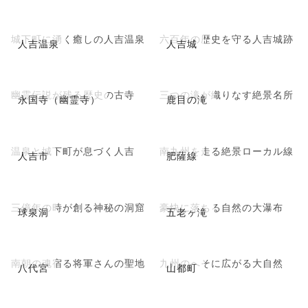
城下町に湧く癒しの人吉温泉
六百年の歴史を守る人吉城跡
人吉温泉
人吉城
幽霊伝説が残る歴史の古寺
三つの滝が織りなす絶景名所
永国寺（幽霊寺）
鹿目の滝
温泉と城下町が息づく人吉
南九州を走る絶景ローカル線
人吉市
肥薩線
三億年の時が創る神秘の洞窟
豪快に落ちる自然の大瀑布
球泉洞
五老ヶ滝
南朝の魂宿る将軍さんの聖地
九州のへそに広がる大自然
八代宮
山都町