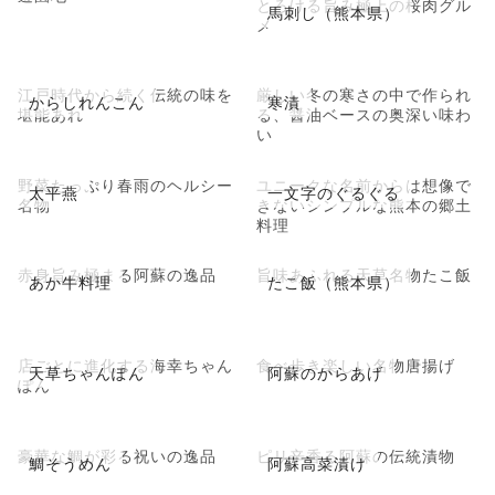
とろける旨み極上の桜肉グル
馬刺し（熊本県）
メ
江戸時代から続く伝統の味を
厳しい冬の寒さの中で作られ
からしれんこん
寒漬
堪能あれ
る、醤油ベースの奥深い味わ
い
野菜たっぷり春雨のヘルシー
ユニークな名前からは想像で
太平燕
一文字のぐるぐる
名物
きないシンプルな熊本の郷土
料理
赤身旨み極まる阿蘇の逸品
旨味あふれる天草名物たこ飯
あか牛料理
たこ飯（熊本県）
店ごとに進化する海幸ちゃん
食べ歩き楽しい名物唐揚げ
天草ちゃんぽん
阿蘇のからあげ
ぽん
豪華な鯛が彩る祝いの逸品
ピリ辛香る阿蘇の伝統漬物
鯛そうめん
阿蘇高菜漬け