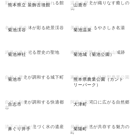
彩られた古代の謎に触れる館
温泉と歴史が織りなす癒しの
熊本県立 装飾古墳館
山鹿市
街
名水と原生林が彩る絶景渓谷
美肌を叶えるやさしき名湯
菊池渓谷
菊池温泉
武将の魂を祀る歴史の聖地
南朝の栄華を伝える山城跡
菊池神社
菊池城（菊池公園）
自然と歴史が調和する城下町
家族で楽しむ体験型農業公園
菊池市
熊本県農業公園（カント
リーパーク）
自然と利便が調和する快適都
阿蘇の玄関口に広がる自然郷
合志市
大津町
市
清正の知恵が息づく水の遺産
発展と自然が共存する魅力の
鼻ぐり井手
菊陽町
町