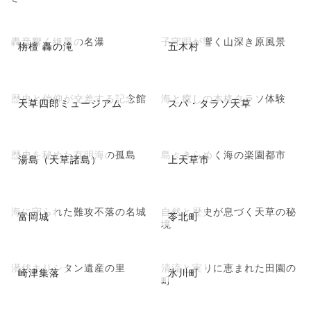
轟音響く絶景の名瀑
子守唄が響く山深き原風景
栴檀 轟の滝
五木村
歴史と信仰が交差する記念館
海と癒しの本格タラソ体験
天草四郎ミュージアム
スパ・タラソ天草
歴史を秘めた有明海の孤島
島々きらめく海の楽園都市
湯島（天草諸島）
上天草市
海に守られた難攻不落の名城
自然と歴史が息づく天草の秘
富岡城
苓北町
境
潜伏キリシタン遺産の里
清流と実りに恵まれた田園の
崎津集落
氷川町
町