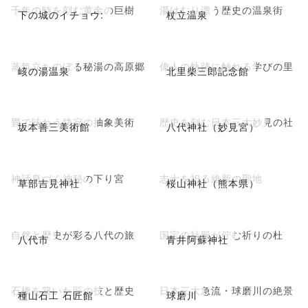
千年の時を刻む黄金の巨樹
湯けむり漂う歴史の温泉街
下の城のイチョウ:
杖立温泉
蒸気立ちのぼる秘湯の高原郷
偉人の軌跡に触れる学びの里
峐の湯温泉
北里柴三郎記念館
畳で味わう静寂の抽象美術
歴史を刻む日本三大妙見の社
坂本善三美術館
八代神社（妙見宮）
神話息づく神秘の下り宮
志士を祀る維新の聖地
草部吉見神社
桜山神社（熊本県）
自然と歴史が彩る八代の旅
国宝の社殿が佇む祈りの杜
八代市
青井阿蘇神社
石橋を築いた匠の技と歴史
日本三大急流・球磨川の絶景
種山石工 石匠館
球磨川