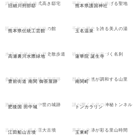
武家文化薫る格式高き邸宅
平和への祈りを捧げる聖地
旧細川刑部邸
熊本県護国神社
匠の技に出会う伝統の館
千年の歴史を誇る美人の湯
熊本県伝統工芸館
玉名温泉
水辺と石橋が紡ぐ歴史散歩道
祈りと信仰が息づく名刹
高瀬裏川水際緑地
蓮華院 誕生寺
参勤交代の面影残る宿場跡
歴史と自然が調和する山里
豊前街道 南関 御茶屋跡
南関町
激戦の記憶刻む中世の城跡
謎が響く古代の神秘トンネル
肥後国 田中城
トンカラリン
古代ロマン眠る巨大古墳
果実と史跡が彩る里山時間
江田船山古墳
玉東町