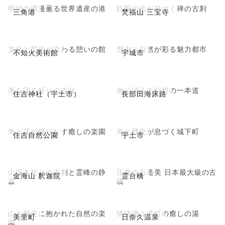
明治の浪漫薫る世界遺産の港
鉄眼の志が息づく禅の古刹
三角港
梵福山 三宝寺
文化と芸術が交わる憩いの館
歴史と自然が彩る魅力都市
不知火美術館
宇城市
海を守る祈りの古社
海に消える幻想の一本道
住吉神社（宇土市）
長部田海床路
海と花が織りなす癒しの楽園
海と歴史が息づく城下町
住吉自然公園
宇土市
山深き祈りの古刹と霊峰の静
圧巻の石造美 日本最大級の古
金海山 釈迦院
霊台橋
寂
橋
山と歴史に抱かれた自然の楽
情緒漂う港町の癒しの湯
美里町
日奈久温泉
園