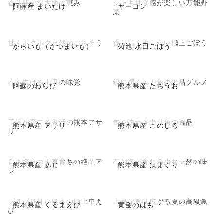
香り豊かな大地の恵み
シャキ甘食感が楽しい万能野
阿蘇産 まいたけ
ヤーコン
菜
甘くホクホク自然のごちそう
香り高く柔らかい極上ごぼう
からいも（さつまいも）
菊池 水田ごぼう
春を告げる山里の味覚
銀に輝く太刀魚の絶品グルメ
阿蘇のわらび
熊本県産 たちうお
干潟が育てる復活の熊本アサ
旬を味わう出世魚の逸品
熊本県産 アサリ
熊本県産 このしろ
リ
旨さ際立つ天草育ちの絶品ア
有明海が育む希少な天然の味
熊本県産 あじ
熊本県産 はまぐり
ジ
プリプリ甘い熊本の極上車え
上品な旨味広がる夏の高級魚
熊本県産 くるまえび
黄金のはも
び