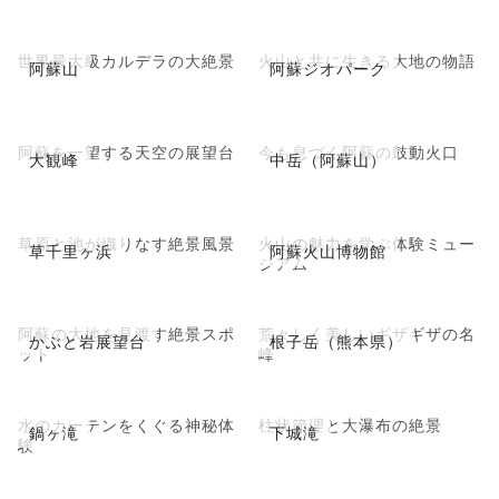
世界最大級カルデラの大絶景
火山と共に生きる大地の物語
阿蘇山
阿蘇ジオパーク
阿蘇を一望する天空の展望台
今も息づく阿蘇の鼓動火口
大観峰
中岳（阿蘇山）
草原と池が織りなす絶景風景
火山の魅力を学ぶ体験ミュー
草千里ヶ浜
阿蘇火山博物館
ジアム
阿蘇の大地を見渡す絶景スポ
荒々しく美しいギザギザの名
かぶと岩展望台
根子岳（熊本県）
ット
峰
水のカーテンをくぐる神秘体
柱状節理と大瀑布の絶景
鍋ヶ滝
下城滝
験