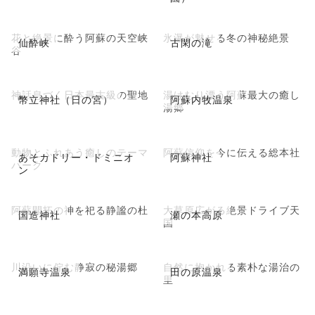
花と絶景に酔う阿蘇の天空峡
氷瀑が魅せる冬の神秘絶景
仙酔峡
古閑の滝
谷
神話息づく日本最古級の聖地
湯けむり漂う阿蘇最大の癒し
幣立神社（日の宮）
阿蘇内牧温泉
湯郷
動物とふれあう癒しのテーマ
阿蘇信仰を今に伝える総本社
あそカドリー・ドミニオ
阿蘇神社
パーク
ン
阿蘇開拓の神を祀る静謐の杜
大草原広がる絶景ドライブ天
国造神社
瀬の本高原
国
川沿いに佇む静寂の秘湯郷
自然に抱かれる素朴な湯治の
満願寺温泉
田の原温泉
里