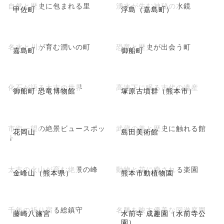
自然と歴史に包まれる里
湧水が生む神秘の水鏡
甲佐町
浮島（嘉島町）
名水と川が育む潤いの町
恐竜と歴史が出会う町
嘉島町
御船町
化石が語る太古の世界
高速下に眠る古代の遺産
御船町 恐竜博物館
塚原古墳群（熊本市）
市街一望の絶景ビュースポッ
武蔵の美と歴史に触れる館
花岡山
島田美術館
ト
太古の火山が育む絶景の峰
動物と花に癒される楽園
金峰山（熊本県）
熊本市動植物園
千年の祈り宿る総鎮守
名勝を映す優美な回遊庭園
藤崎八旛宮
水前寺 成趣園（水前寺公
園）