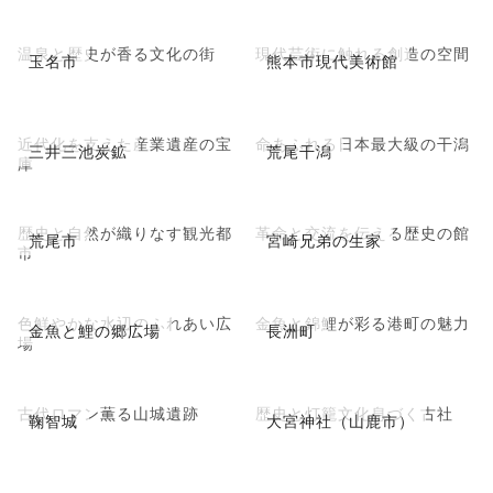
温泉と歴史が香る文化の街
現代芸術に触れる創造の空間
玉名市
熊本市現代美術館
近代化を支えた産業遺産の宝
命あふれる日本最大級の干潟
三井三池炭鉱
荒尾干潟
庫
歴史と自然が織りなす観光都
革命と交流を伝える歴史の館
荒尾市
宮崎兄弟の生家
市
色鮮やかな水辺のふれあい広
金魚と錦鯉が彩る港町の魅力
金魚と鯉の郷広場
長洲町
場
古代ロマン薫る山城遺跡
歴史と灯籠文化息づく古社
鞠智城
大宮神社（山鹿市）