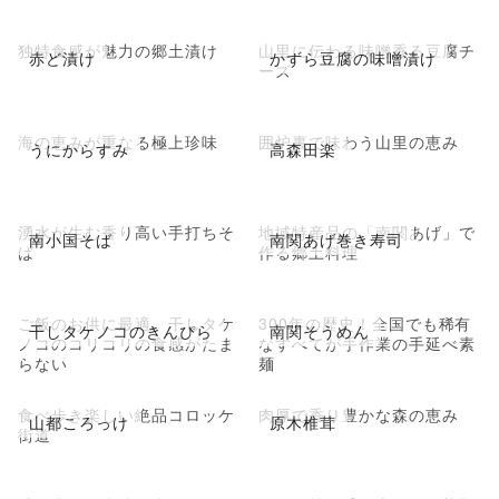
独特食感が魅力の郷土漬け
山里に伝わる味噌香る豆腐チ
赤ど漬け
かずら豆腐の味噌漬け
ーズ
海の恵みが重なる極上珍味
囲炉裏で味わう山里の恵み
うにからすみ
高森田楽
湧水が生む香り高い手打ちそ
地域特産品の「南関あげ」で
南小国そば
南関あげ巻き寿司
ば
作る郷土料理
ご飯のお供に最適。干しタケ
300年の歴史！全国でも稀有
干しタケノコのきんぴら
南関そうめん
ノコのコリコリの食感がたま
なすべてが手作業の手延べ素
らない
麺
食べ歩き楽しい絶品コロッケ
肉厚で香り豊かな森の恵み
山都ころっけ
原木椎茸
街道