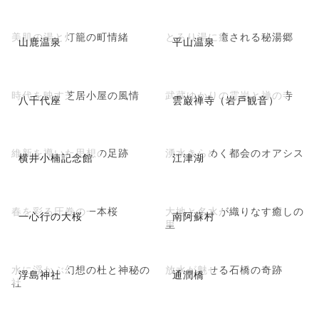
美肌の湯と灯籠の町情緒
とろり湯に癒される秘湯郷
山鹿温泉
平山温泉
時代を映す芝居小屋の風情
武蔵ゆかりの霊岩と禅の寺
八千代座
雲巌禅寺（岩戸観音）
維新を導いた思想の足跡
湧水きらめく都会のオアシス
横井小楠記念館
江津湖
春を彩る圧巻の一本桜
大地と名水が織りなす癒しの
一心行の大桜
南阿蘇村
里
水に浮かぶ幻想の杜と神秘の
放水が魅せる石橋の奇跡
浮島神社
通潤橋
社