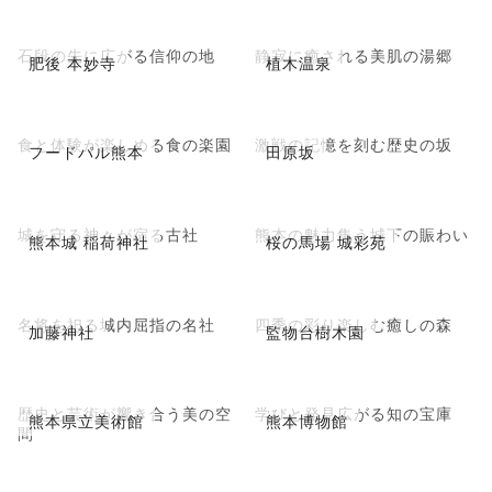
石段の先に広がる信仰の地
静寂に癒される美肌の湯郷
肥後 本妙寺
植木温泉
食と体験が楽しめる食の楽園
激戦の記憶を刻む歴史の坂
フードパル熊本
田原坂
城を守る神々が宿る古社
熊本の魅力集う城下の賑わい
熊本城 稲荷神社
桜の馬場 城彩苑
名将を祀る城内屈指の名社
四季の彩り楽しむ癒しの森
加藤神社
監物台樹木園
歴史と芸術が響き合う美の空
学びと発見広がる知の宝庫
熊本県立美術館
熊本博物館
間