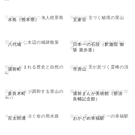
干潮で渡る神秘の無人絶景島
平家伝説息づく秘境の里山
水島（熊本県）
五家荘
歴史を刻む水辺の城跡散策
挑戦と絶景が待つ3333段の
八代城
日本一の石段（釈迦院 御
道
坂 遊歩道）
朝霧に包まれる歴史と自然の
信仰と絶景が息づく霊峰の頂
湯前町
市房山
町
自然と文化が調和する里山の
風刺と遊び心が彩る漫画の館
多良木町
湯前まんが美術館（那須
魅力
良輔記念館）
水と歴史を紡ぐ命の用水路
幸せを運ぶ日本唯一の幸福駅
百太郎溝
おかどめ幸福駅