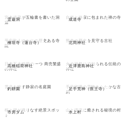
宮本武蔵が五輪書を書いた洞
自然と静寂に包まれた禅の寺
霊巌洞
成道寺
窟
平安歌人ゆかりの歴史ある寺
熊本の歴史を見守る古社
檜垣寺（蓮台寺）
北岡神社
院
日本五大稲荷の一つ 商売繁盛
火の神祭りで知られる伝統の
高橋稲荷神社
近津鹿島神社
の神社
神社
雲月を映す静寂の名庭園
手足守護の霊験あらたかな古
釣耕園
足手荒神（医王寺）
刹
桜と湖が織りなす絶景スポッ
山と清流に癒される秘境の村
市房ダム
水上村
ト