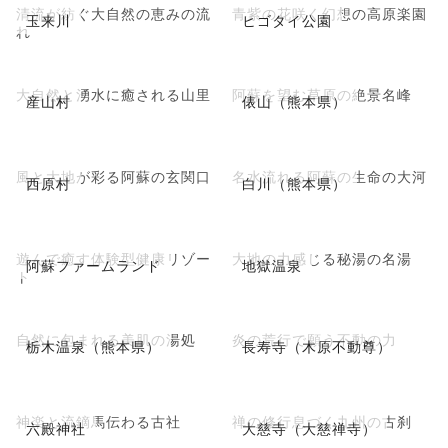
清流が紡ぐ大自然の恵みの流
青紫の花咲く幻想の高原楽園
玉来川
ヒゴタイ公園
れ
大自然と湧水に癒される山里
阿蘇を望む草原の絶景名峰
産山村
俵山（熊本県）
風と大地が彩る阿蘇の玄関口
名水流れる阿蘇の生命の大河
西原村
白川（熊本県）
遊んで癒す体験型健康リゾー
大地の力感じる秘湯の名湯
阿蘇ファームランド
地獄温泉
ト
自然に包まれる美肌の湯処
炎の荒行で願う不動の力
栃木温泉（熊本県）
長寿寺（木原不動尊）
神楽と流鏑馬伝わる古社
禅の修行息づく九州の古刹
六殿神社
大慈寺（大慈禅寺）