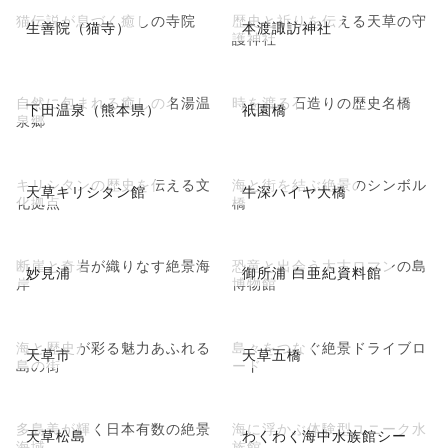
猫伝説が息づく癒しの寺院
歴史と祈りを伝える天草の守
生善院（猫寺）
本渡諏訪神社
護神社
自然に包まれる癒しの名湯温
時を渡る石造りの歴史名橋
下田温泉（熊本県）
祇園橋
泉郷
キリシタンの歴史を伝える文
海と街を結ぶ絶景のシンボル
天草キリシタン館
牛深ハイヤ大橋
化拠点
橋
断崖と奇岩が織りなす絶景海
恐竜と出会う太古ロマンの島
妙見浦
御所浦 白亜紀資料館
岸
博物館
海と歴史が彩る魅力あふれる
島々をつなぐ絶景ドライブロ
天草市
天草五橋
島の街
ード
多島美が輝く日本有数の絶景
海に浮かぶ体験型ユニーク水
天草松島
わくわく海中水族館シー
海域
族館