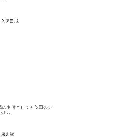
久保田城
桜の名所としても秋田のシ
ンボル
康楽館