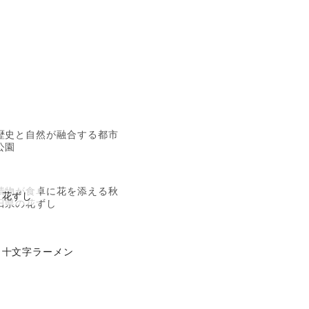
歴史と自然が融合する都市
公園
漬物が食卓に花を添える秋
花ずし
田県の花ずし
十文字ラーメン