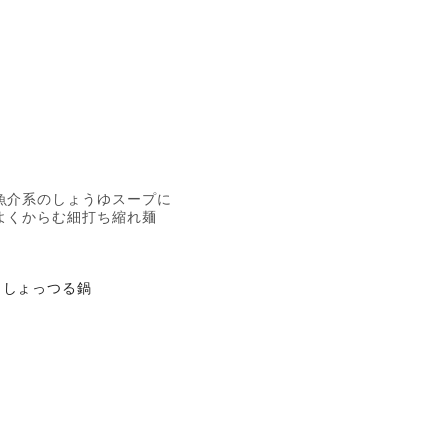
魚介系のしょうゆスープに
よくからむ細打ち縮れ麺
しょっつる鍋