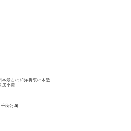
日本最古の和洋折衷の木造
芝居小屋
千秋公園