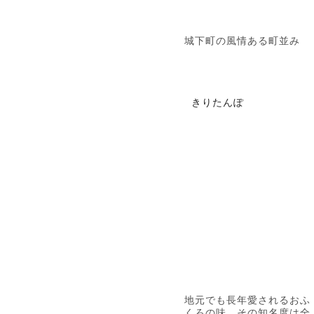
城下町の風情ある町並み
きりたんぽ
地元でも長年愛されるおふ
くろの味。その知名度は全