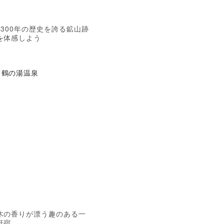
1300年の歴史を誇る鉱山跡
を体感しよう
鶴の湯温泉
木の香りが漂う趣のある一
軒宿