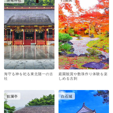
海守る神を祀る東北随一の古
庭園観賞や数珠作り体験を楽
社
しめる古刹
観瀾亭
白石城