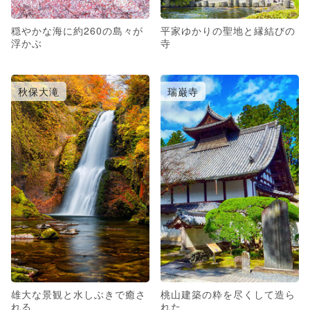
穏やかな海に約260の島々が
平家ゆかりの聖地と縁結びの
浮かぶ
寺
秋保大滝
瑞巌寺
雄大な景観と水しぶきで癒さ
桃山建築の粋を尽くして造ら
れる
れた