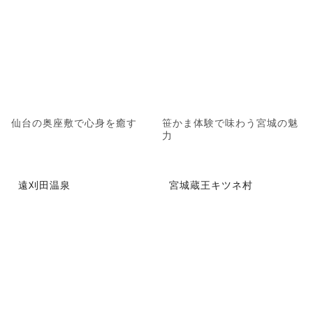
仙台の奥座敷で心身を癒す
笹かま体験で味わう宮城の魅
力
遠刈田温泉
宮城蔵王キツネ村