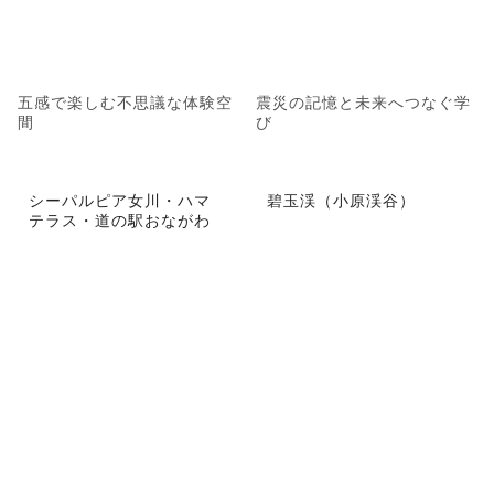
五感で楽しむ不思議な体験空
震災の記憶と未来へつなぐ学
間
び
シーパルピア女川・ハマ
碧玉渓（小原渓谷）
テラス・道の駅おながわ