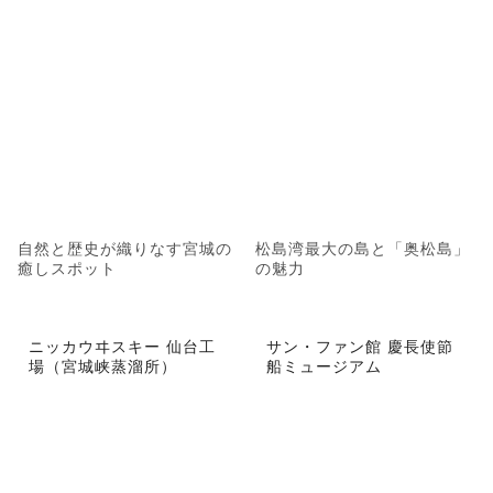
自然と歴史が織りなす宮城の
松島湾最大の島と「奥松島」
癒しスポット
の魅力
ニッカウヰスキー 仙台工
サン・ファン館 慶長使節
場（宮城峡蒸溜所）
船ミュージアム