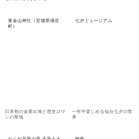
黄金山神社（宮城県涌谷
七夕ミュージアム
町）
日本初の金産出地と歴史ロマ
一年中楽しめる仙台七夕の世
ンの聖地
界
わくや万葉の里 天平ろま
御釜