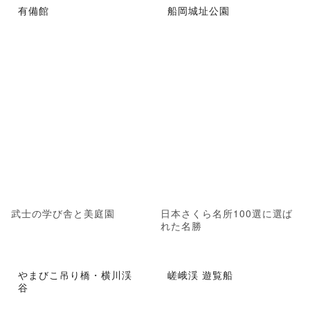
有備館
船岡城址公園
武士の学び舎と美庭園
日本さくら名所100選に選ば
れた名勝
やまびこ吊り橋・横川渓
嵯峨渓 遊覧船
谷