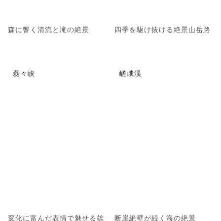
森に響く清流と滝の絶景
四季を駆け抜ける絶景山岳路
磊々峡
嵯峨渓
変化に富んだ表情で魅せる雄
断崖絶壁が続く海の絶景