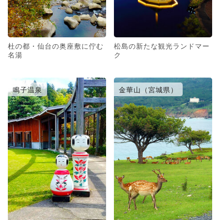
杜の都・仙台の奥座敷に佇む
松島の新たな観光ランドマー
名湯
ク
鳴子温泉
金華山（宮城県）