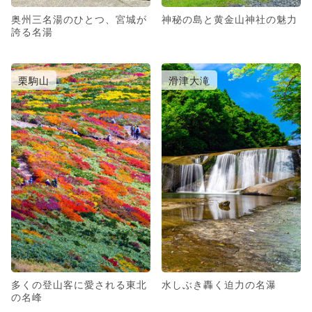
奥州三名湯のひとつ、宮城が
神秘の島と黄金山神社の魅力
誇る名湯
栗駒山
滑津大滝
多くの登山客に愛される東北
水しぶき轟く迫力の名瀑
の名峰