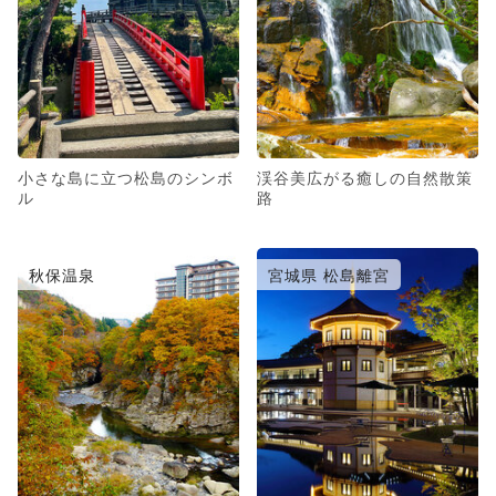
小さな島に立つ松島のシンボ
渓谷美広がる癒しの自然散策
ル
路
秋保温泉
宮城県 松島離宮