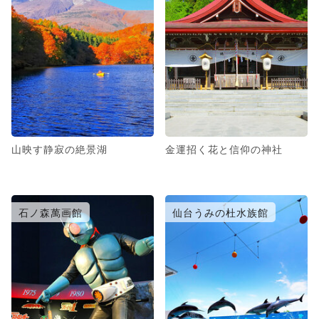
山映す静寂の絶景湖
金運招く花と信仰の神社
石ノ森萬画館
仙台うみの杜水族館