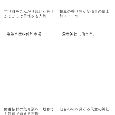
すり身をこんがり焼いた笹形
枝豆の香り豊かな仙台の郷土
かまぼこは手軽さも人気
和スイーツ
塩釜水産物仲卸市場
愛宕神社（仙台市）
鮮度抜群の魚介類を一般客で
仙台の街を見守る天空の神社
も卸値で買える市場