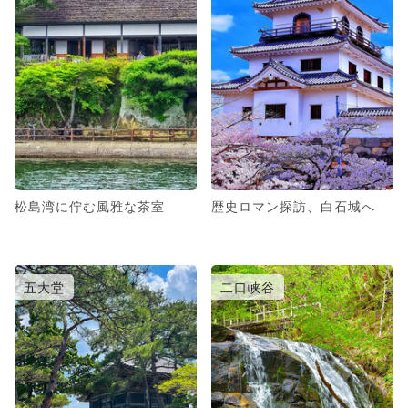
松島湾に佇む風雅な茶室
歴史ロマン探訪、白石城へ
五大堂
二口峡谷