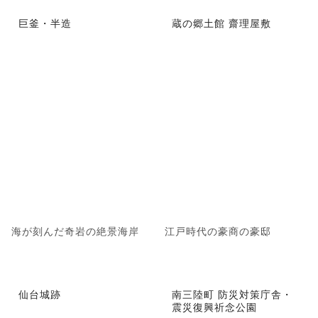
巨釜・半造
蔵の郷土館 齋理屋敷
海が刻んだ奇岩の絶景海岸
江戸時代の豪商の豪邸
仙台城跡
南三陸町 防災対策庁舎・
震災復興祈念公園