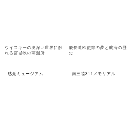
ウイスキーの奥深い世界に触
慶長遣欧使節の夢と航海の歴
れる宮城峡の蒸溜所
史
感覚ミュージアム
南三陸311メモリアル