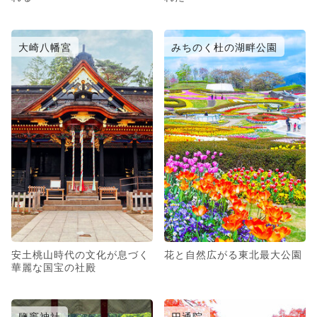
大崎八幡宮
みちのく杜の湖畔公園
安土桃山時代の文化が息づく
花と自然広がる東北最大公園
華麗な国宝の社殿
鹽竈神社
円通院