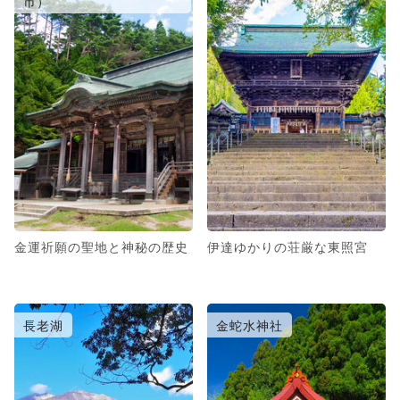
市）
金運祈願の聖地と神秘の歴史
伊達ゆかりの荘厳な東照宮
長老湖
金蛇水神社