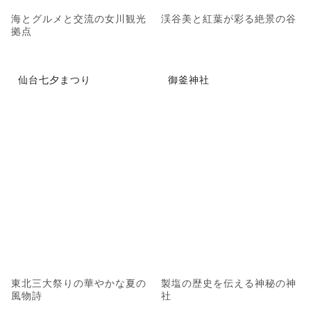
海とグルメと交流の女川観光
渓谷美と紅葉が彩る絶景の谷
拠点
仙台七夕まつり
御釜神社
東北三大祭りの華やかな夏の
製塩の歴史を伝える神秘の神
風物詩
社