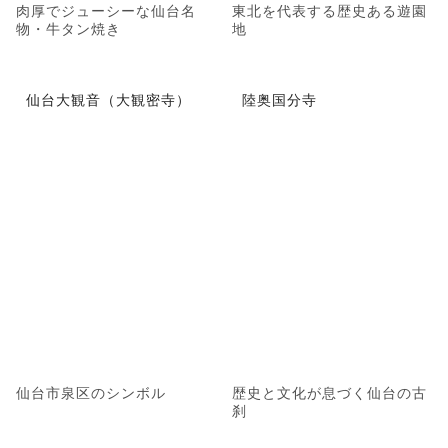
肉厚でジューシーな仙台名
東北を代表する歴史ある遊園
物・牛タン焼き
地
仙台大観音（大観密寺）
陸奥国分寺
仙台市泉区のシンボル
歴史と文化が息づく仙台の古
刹