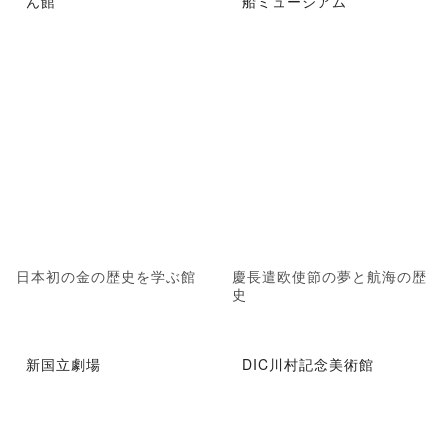
ん館
船ミュージアム
日本初の金の歴史を学ぶ館
慶長遣欧使節の夢と航海の歴
史
新国立劇場
DIC川村記念美術館