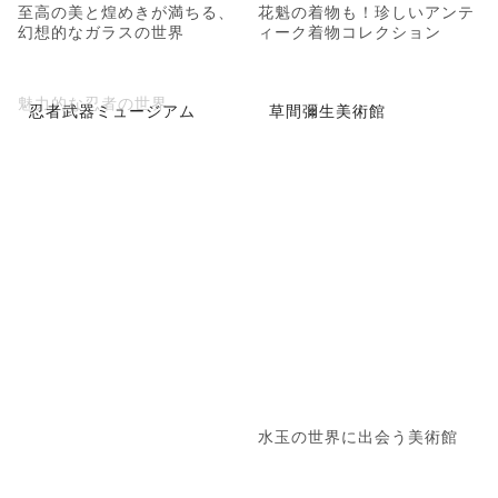
至高の美と煌めきが満ちる、
花魁の着物も！珍しいアンテ
幻想的なガラスの世界
ィーク着物コレクション
魅力的な忍者の世界
忍者武器ミュージアム
草間彌生美術館
水玉の世界に出会う美術館