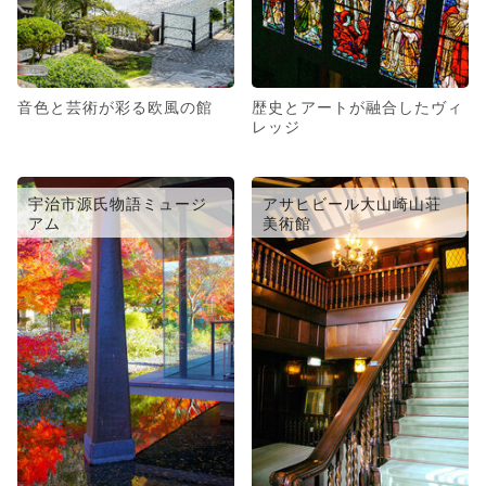
音色と芸術が彩る欧風の館
歴史とアートが融合したヴィ
レッジ
宇治市源氏物語ミュージ
アサヒビール大山崎山荘
アム
美術館