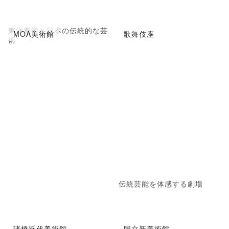
東洋美術と日本の伝統的な芸
MOA美術館
歌舞伎座
術
伝統芸能を体感する劇場
諸橋近代美術館
国立新美術館