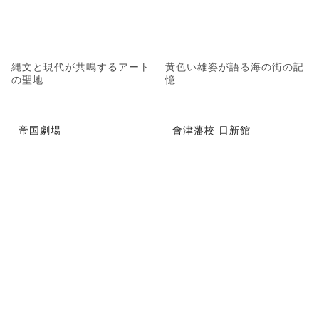
縄文と現代が共鳴するアート
黄色い雄姿が語る海の街の記
の聖地
憶
帝国劇場
會津藩校 日新館