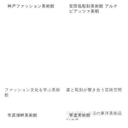
神戸ファッション美術館
安田侃彫刻美術館 アルテ
ピアッツァ美唄
ファッション文化を学ぶ美術
森と彫刻が響き合う芸術空間
館
日本庭園に併設の東洋美術品
市原湖畔美術館
寧楽美術館
の宝庫