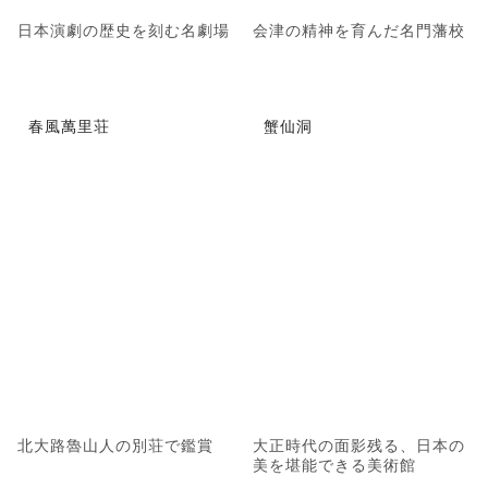
日本演劇の歴史を刻む名劇場
会津の精神を育んだ名門藩校
春風萬里荘
蟹仙洞
北大路魯山人の別荘で鑑賞
大正時代の面影残る、日本の
美を堪能できる美術館