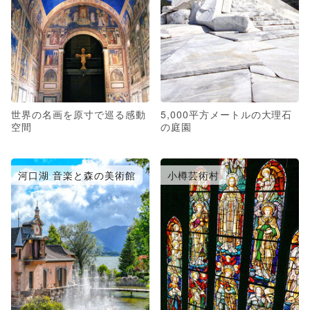
世界の名画を原寸で巡る感動
5,000平方メートルの大理石
空間
の庭園
河口湖 音楽と森の美術館
小樽芸術村