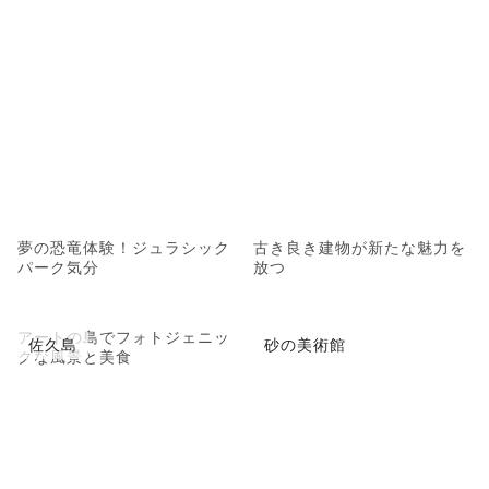
夢の恐竜体験！ジュラシック
古き良き建物が新たな魅力を
パーク気分
放つ
アートの島でフォトジェニッ
佐久島
砂の美術館
クな風景と美食