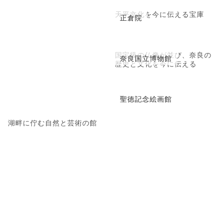
天平文化を今に伝える宝庫
正倉院
国宝級の仏像が並び、奈良の
奈良国立博物館
歴史と文化を今に伝える
聖徳記念絵画館
湖畔に佇む自然と芸術の館