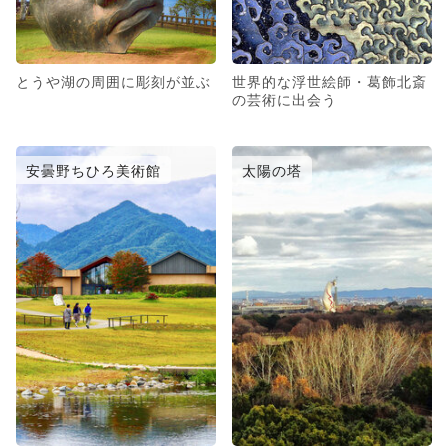
とうや湖の周囲に彫刻が並ぶ
世界的な浮世絵師・葛飾北斎
の芸術に出会う
安曇野ちひろ美術館
太陽の塔