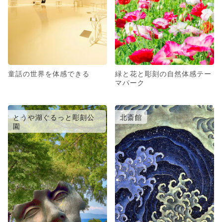
童話の世界を体感できる
緑と花と彫刻の自然体感テー
マパーク
とうや湖ぐるっと彫刻公
北斎館
園