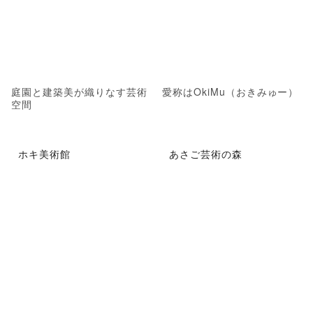
庭園と建築美が織りなす芸術
愛称はOkiMu（おきみゅー）
空間
ホキ美術館
あさご芸術の森