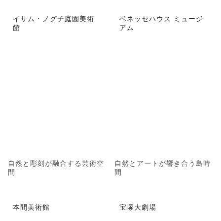
イサム・ノグチ庭園美術
ベネッセハウス ミュージ
館
アム
自然と彫刻が融合する芸術空
自然とアートが響き合う島時
間
間
本間美術館
宝塚大劇場