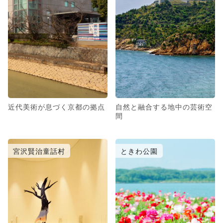
近代美術が息づく京都の拠点
自然と融合する地中の芸術空
間
宮沢賢治童話村
ときわ公園