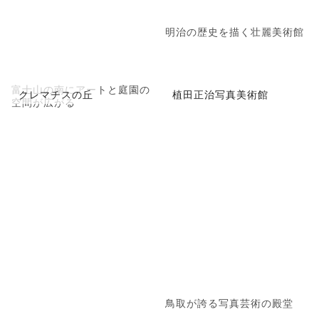
明治の歴史を描く壮麗美術館
富士山の南にアートと庭園の
クレマチスの丘
植田正治写真美術館
空間が広がる
鳥取が誇る写真芸術の殿堂