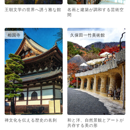
王朝文学の世界へ誘う雅な館
名画と建築が調和する芸術空
間
相国寺
久保田一竹美術館
禅文化を伝える歴史の名刹
和と洋、自然景観とアートが
共存する美の形