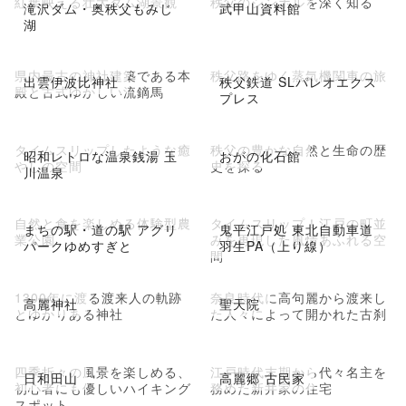
紅葉映える壮大ダム湖景観
秩父のシンボルを深く知る
滝沢ダム・奥秩父もみじ
武甲山資料館
湖
県内最古の神社建築である本
秩父路をゆく蒸気機関車の旅
出雲伊波比神社
秩父鉄道 SLパレオエクス
殿と古式ゆかしい流鏑馬
プレス
タイムスリップしたような癒
秩父の豊かな自然と生命の歴
昭和レトロな温泉銭湯 玉
おがの化石館
やしの空間
史を探る
川温泉
自然と食を楽しめる体験型農
タイムスリップ！江戸の町並
まちの駅・道の駅 アグリ
鬼平江戸処 東北自動車道
業公園
みを再現した風情あふれる空
パークゆめすぎと
羽生PA（上り線）
間
1300年に渡る渡来人の軌跡
奈良時代に高句麗から渡来し
高麗神社
聖天院
とゆかりある神社
た人々によって開かれた古刹
四季折々の風景を楽しめる、
江戸時代末期から代々名主を
日和田山
高麗郷 古民家
初心者にも優しいハイキング
務めた新井家の住宅
スポット