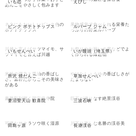
いも恋
えびし
あんこをやさしく包みます
ネタにもおいしいピンク色の
果物感覚で食べられる栄養た
ピンク ポテトチップス
ルバーブ ジャム
ポテトチップス
っぷりの野菜ルバーブ
川越と言えばサツマイモ、サ
お祭りやお祝いの席などでよ
いもせんべい
いが饅頭（埼玉県）
ツマイモと言えば川越
く作られる縁起物
米粉の弾力と醤油の香ばし
やけたしょうゆの香ばしさが
所沢 焼だんご
草加せんべい
さ。素朴だからこその美味さ
たまらない
がある
豪華彫刻輝く国宝級寺院
巨石が織りなす絶景渓谷
妻沼聖天山 歓喜院
三波石峡
可憐なサクラソウ咲く湿原
川下り楽しむ名勝の渓谷美
田島ヶ原
長瀞渓谷