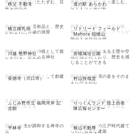
奥秩父の秘境にたたずむ、荘
奥秩父の自然と食を楽しむ、
秩父 不動滝
道の駅 あらかわ
厳な自然美
心やすらぐ道の駅
地球が育んだ芸術品と、歴史
四季折々の花々、秩父の眺
橋立鍾乳洞
リトリート フィールド
が刻まれた神秘の洞窟
望、緑豊かな自然、アートが
Mahora 稲穂山
融合する自然公園
開運・縁結びの神様として親
岩槻城の遺構である土塁や空
川越 熊野神社
岩槻城址公園
しまれる、歴史ある神社
堀が残されており、歴史を感
じることができる
足利基氏の祈願所として創建
明治時代の薬局の姿をそのま
長徳寺（川口市）
村山快哉堂
まに時を刻む
江戸時代の舟運と問屋の暮ら
迫力に圧倒！戦車や攻撃ヘリ
ふじみ野市立 福岡河岸 記
りっくんランド 陸上自衛
しを今に伝える
コプターを間近で見られる
念館
隊広報センター
歴史と自然が調和する禅寺の
徳川家ゆかりの江戸時代建て
平林寺
狭山不動尊
美
られた貴重な建築