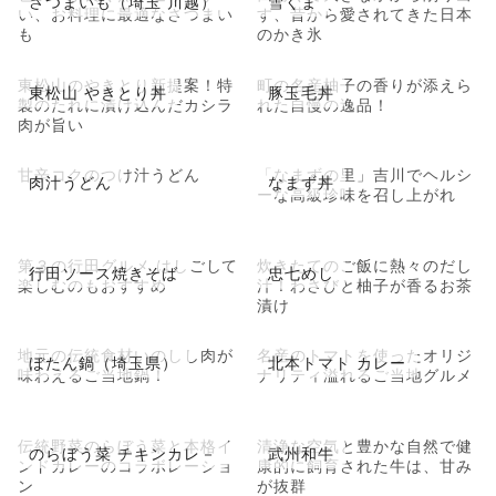
さつまいも（埼玉 川越）
雪くま
い、お料理に最適なさつまい
す、昔から愛されてきた日本
も
のかき氷
東松山のやきとり新提案！特
町の名産柚子の香りが添えら
東松山 やきとり丼
豚玉毛丼
製のたれに漬け込んだカシラ
れた自慢の逸品！
肉が旨い
甘辛コクのつけ汁うどん
「なまずの里」吉川でヘルシ
肉汁うどん
なまず丼
ーな高級珍味を召し上がれ
第３の行田グルメ はしごして
炊きたてのご飯に熱々のだし
行田ソース焼きそば
忠七めし
楽しむのもおすすめ
汁！わさびと柚子が香るお茶
漬け
地元の伝統食材いのしし肉が
名産のトマトを使ったオリジ
ぼたん鍋（埼玉県）
北本トマト カレー
味わえるご当地鍋！
ナリティ溢れるご当地グルメ
伝統野菜のらぼう菜と本格イ
清浄な空気と豊かな自然で健
のらぼう菜 チキンカレ－
武州和牛
ンドカレーのコラボレーショ
康的に飼育された牛は、甘み
ン
が抜群