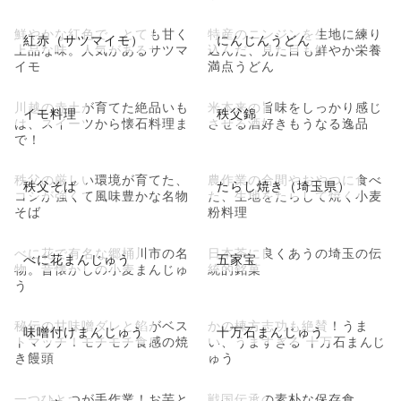
鮮やかな紅色で、とても甘く
特産のニンジンを生地に練り
紅赤（サツマイモ）
にんじんうどん
上品な味。人気があるサツマ
込んだ、見た目も鮮やか栄養
イモ
満点うどん
川越の赤土が育てた絶品いも
米本来の旨味をしっかり感じ
イモ料理
秩父錦
は、スイーツから懐石料理ま
させる酒好きもうなる逸品
で！
秩父の厳しい環境が育てた、
農作業の合間やおやつに食べ
秩父そば
たらし焼き（埼玉県）
コシが強くて風味豊かな名物
た、生地をたらして焼く小麦
そば
粉料理
べに花で有名な郷桶川市の名
日本茶に良くあうの埼玉の伝
べに花まんじゅう
五家宝
物。昔懐かしの小麦まんじゅ
統的銘菓
う
秘伝の甘味噌ダレと餡がベス
かの棟方志功も絶賛！うま
味噌付けまんじゅう
十万石まんじゅう
トマッチ！モチモチ食感の焼
い、うますぎる 十万石まんじ
き饅頭
ゅう
一つひとつが手作業！お芋と
戦国伝承の素朴な保存食