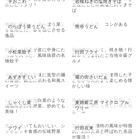
芋おこわ
岩槻ねぎの塩焼きそば
米にピッタリ！
主役にした特製塩だれやきそ
ば
地域に根付く「のらぼう菜」
もちもちして、コシがある
のらぼう菜うどん
熊谷うどん
を使用した、春を感じさせる
逸品
特産の小松菜が皮に中身にた
揚げ物ではなく、焼き物！行
小松菜餃子
行田フライ
っぷり入った、風味抜群の名
田市でうまれたご当地Ｂ級グ
物餃子
ルメ
小豆の濃厚な甘味に箕型の麺
酒蔵の仕込み水を使用した子
あずきすくい
蔵の街さいだぁ
の食感。郷土に伝わる和風ス
どもから大人まで楽しめる懐
イーツ
かしい味
しゃもじに似た白菜のような
地域自給１００％を目指した
しゃくし菜
麦雑穀工房 マイクロ ブル
漬物向きの冬野菜。炒めても
環境にも体にも優しい埼玉地
ワリー
美味！
ビール
煮ても焼いてもおいしい、シ
甘みが強く独特の風味が特徴
クワイ
行田在来
ャキシャキ食感の伝統野菜
的。幻の大豆と呼ばれた名品
が復活！