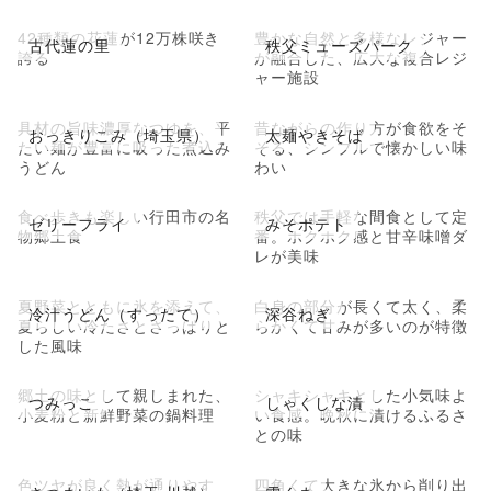
42種類の花蓮が12万株咲き
豊かな自然と多様なレジャー
古代蓮の里
秩父ミューズパーク
誇る
が融合した、広大な複合レジ
ャー施設
具材の旨味濃厚なつゆを、平
昔ながらの作り方が食欲をそ
おっきりこみ（埼玉県）
太麺やきそば
たい麺が豊富に吸った煮込み
そる、シンプルで懐かしい味
うどん
わい
食べ歩きも楽しい行田市の名
秩父では手軽な間食として定
ゼリーフライ
みそポテト
物郷土食
番。ホクホク感と甘辛味噌ダ
レが美味
夏野菜とともに氷を添えて、
白身の部分が長くて太く、柔
冷汁うどん（すったて）
深谷ねぎ
夏らしい冷たさとさっぱりと
らかくて甘みが多いのが特徴
した風味
郷土の味として親しまれた、
シャキシャキとした小気味よ
つみっこ
しゃくしな漬
小麦粉と新鮮野菜の鍋料理
い食感。晩秋に漬けるふるさ
との味
色ツヤが良く熱が通りやす
四角くて大きな氷から削り出