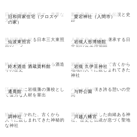
日本の原風景を残す、貴重な
新田義興にまつわる伝説と史
旧和田家住宅（クロスケ
愛宕神社（入間市）
文化財
跡
の家）
徳川家康を祀る日本三大東照
人形文化を未来へ継承する日
仙波東照宮
岩槻人形博物館
宮の一つ
本初の公立博物館
時を超えて語り継がれる酒造
岩槻の総鎮守として古くから
鈴木酒造 酒蔵資料館
岩槻 久伊豆神社
りの歴史
地域の人々に親しまれてきた
神社
江戸時代に岩槻藩の藩校とし
バラと桜が咲き誇る憩いの空
遷喬館
与野公園
て優秀な人材を輩出
間
狛兎が置かれた、古くから
源頼信が創建した由緒ある神
調神社
川越八幡宮
人々に親しまれてきた神秘的
社、歴史と伝統が息づく聖地
な神社