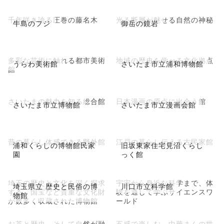
千年咲き誇る圧巻の藤名木
光る断層が魅せる自然の神秘
牛島のフジ
御岳の鏡岩
多彩な芸術に触れる都市美術
地域の歴史を学べる文化拠点
うらわ美術館
さいたま市立浦和博物館
館
さいたまの魅力を知る総合館
日本漫画の原点に出会う館
さいたま市立博物館
さいたま市立漫画会館
昔の暮らし体感できる野外館
江戸の暮らし伝える古民家館
浦和くらしの博物館民家
旧坂東家住宅見沼くらし
園
っく館
埼玉の歴史と文化を深く探求
宇宙から身近な科学まで、体
埼玉県立 歴史と民俗の博
川口市立科学館
する、国宝など貴重な文化財
験を通して学ぶサイエンスワ
物館
が数多く収蔵された博物館
ールド
お茶と歴史、そして自然が融
五感で楽しむ、中華まんの世