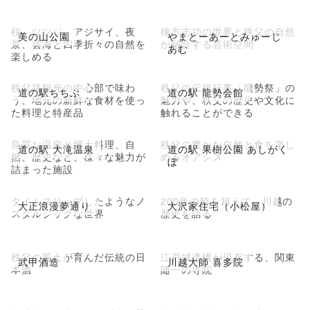
桜、ツツジ、アジサイ、夜
棟方志功の世界と秩父の自然
美の山公園
やまとーあーとみゅーじ
景、雲海と四季折々の自然を
が融合する芸術空間
あむ
楽しめる
秩父路観光の中心部で味わ
秩父の伝統行事「龍勢祭」の
道の駅ちちぶ
道の駅 龍勢会館
う、地元の新鮮な食材を使っ
魅力や、秩父の歴史や文化に
た料理と特産品
触れることができる
良質な温泉と郷土料理、自
秩父の豊かな自然と食を楽し
道の駅 大滝温泉
道の駅 果樹公園 あしがく
然、歴史など、様々な魅力が
めるオアシス
ぼ
詰まった施設
タイムスリップしたようなノ
200年の時を超えて、川越の
大正浪漫夢通り
大沢家住宅（小松屋）
スタルジックな世界
歴史を語る
秩父の風土が育んだ伝統の日
江戸城遺構が現存する、関東
武甲酒造
川越大師 喜多院
本酒
随一の寺院