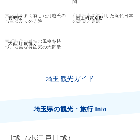
間
文化財を多く有した河越氏の
和洋折衷の調和した近代日本
養寿院
旧山崎家別邸
当主ゆかりの寺院
の建築と庭園
室町時代の独特の風格を持
大御山 廣徳寺
つ、荘厳な雰囲気の大御堂
埼玉 観光ガイド
埼玉県の観光・旅行 Info
川越（小江戸川越）