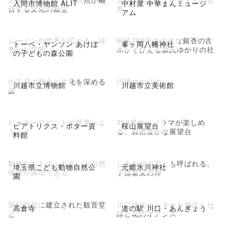
入間市博物館 ALIT
中村屋 中華まんミュージ
合する文化の殿堂
界
アム
ムーミンの世界が広がる、緑
樹齢700年の大きな銀杏の古
トーベ・ヤンソン あけぼ
峯ヶ岡八幡神社
豊かな空間
木がそびえる源氏ゆかりの社
の子どもの森公園
小江戸の歴史と文化を深める
川越ゆかりの
川越市立博物館
川越市立美術館
旅
ピーターラビットの世界へよ
360度のパノラマが楽しめ
ビアトリクス・ポター資
桜山展望台
うこそ
る、自然豊かな展望台
料館
動物たちとのふれあいと自然
しあわせの宮とも呼ばれる、
埼玉県こども動物自然公
元郷氷川神社
体験が満喫できる
子孫繁栄の神
園
室町時代に建立された観音堂
川口緑化センターを併設した
高倉寺
道の駅 川口・あんぎょう
と
緑と花のオアシス