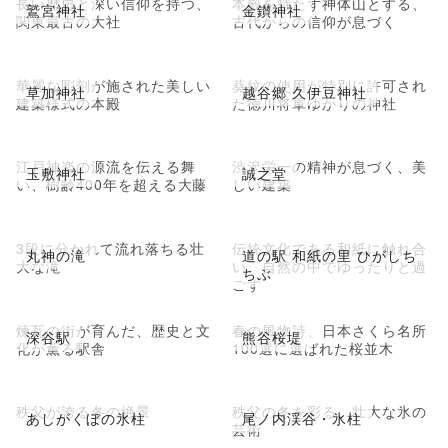
長い歴史と深い信仰を持つ、
本殿を持たず神体山とする、
鷲宮神社
金鑚神社
関東最古の大社
古代からの信仰が息づく
華麗な彫刻が施された美しい
葵紋の使用が特別に許可され
草加神社
越谷郷 久伊豆神社
建築様式の本殿
た徳川将軍ゆかりの神社
江戸神楽の源流を伝える舞
渋沢栄一の精神が息づく、美
玉敷神社
誠之堂
い、樹齢400年を超える大藤
しい建築
3段に分かれて流れ落ちる壮
伝統文化である和紙に触れ合
丸神の滝
道の駅 和紙の里 ひがしち
大な滝
い、自然の中でゆったりと過
ちぶ
ごす
煉瓦の街が育んだ、歴史と文
春の風物詩、日本さくら名所
深谷駅
熊谷桜堤
化が薫る駅舎
100選に選ばれた桜並木
秩父が誇る冬の絶景
秩父の冬を彩る、壮大な氷の
あしがくぼの氷柱
尾ノ内渓谷・氷柱
芸術