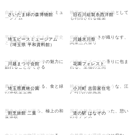
自然と触れ合う、生きたミュ
映画やドラマのロケ地として
さいたま緑の森博物館
旧石川組製糸西洋館
ージアム
も利用される建築
平和への願いを伝える、歴史
伝統と華やかさが織りなす、
埼玉ピースミュージアム
川越氷川祭
と未来をつなぐ場所
関東三大祭り
（埼玉県 平和資料館）
一年中、川越まつりの魅力に
バラとスイーツの香りに包ま
川越まつり会館
花園フォレスト
触れることができる
れる、至福の空間
農業や林業にふれる、食と緑
時が止まったかのような、江
埼玉県農林公園
小川町 吉田家住宅
の体験型公園
戸時代の原風景
歴史と伝統が薫る、極上の和
深谷の魅力が詰まった、憩い
割烹旅館 二葉
道の駅 はなぞの
食体験
のオアシス