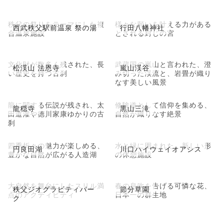
秩父の祭りをテーマにした複
様々な願いを叶える力がある
西武秩父駅前温泉 祭の湯
行田八幡神社
合温泉施設
とされる封じの宮
文化財が数多く残された、長
武蔵国の嵐山と言われた、澄
松渓山 法恩寺
嵐山渓谷
い歴史を持つ古刹
み切った渓流と、岩畳が織り
なす美しい風景
龍に関する伝説が残され、太
修験道として信仰を集める、
龍穏寺
黒山三滝
田道灌や徳川家康ゆかりの古
自然が織りなす絶景
刹
四季折々の魅力が楽しめる、
水と緑に囲まれた、新しい形
円良田湖
川口ハイウェイオアシス
豊かな自然が広がる人造湖
の休憩施設
大自然を舞台にしたスリル満
春の息吹を告げる可憐な花、
秩父ジオグラビティパー
節分草園
点のアクティビティ
日本一の群生地
ク