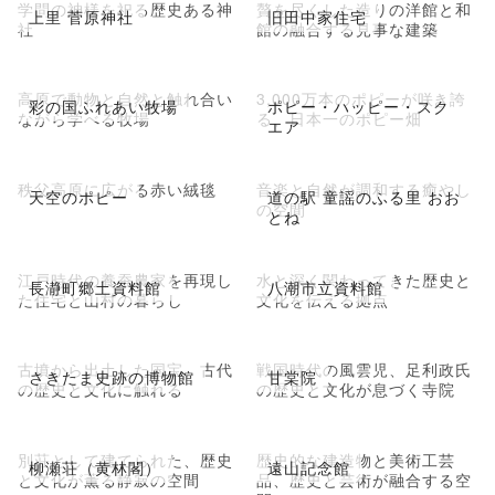
学問の神様を祀る歴史ある神
贅を尽くした造りの洋館と和
上里 菅原神社
旧田中家住宅
社
館の融合する見事な建築
高原で動物と自然と触れ合い
3,000万本のポピーが咲き誇
彩の国ふれあい牧場
ポピー・ハッピー・スク
ながら学べる牧場
る、日本一のポピー畑
エア
秩父高原に広がる赤い絨毯
音楽と自然が調和する癒やし
天空のポピー
道の駅 童謡のふる里 おお
の空間
とね
江戸時代の養蚕農家を再現し
水と深く関わってきた歴史と
長瀞町郷土資料館
八潮市立資料館
た住宅と山村の暮らし
文化を伝える拠点
古墳から出土した国宝、古代
戦国時代の風雲児、足利政氏
さきたま史跡の博物館
甘棠院
の歴史と文化に触れる
の歴史と文化が息づく寺院
別荘として建てられた、歴史
歴史的な建造物と美術工芸
柳瀬荘（黄林閣）
遠山記念館
と文化が薫る静寂の空間
品、歴史と芸術が融合する空