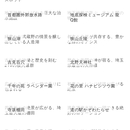
地下神殿とよばれる巨大な治
地下神殿で学ぶ、水と人間の
首都圏外郭放水路
地底探検ミュージアム 龍
水施設
物語
Q館
緑豊かな武蔵野の情景を醸し
都市と自然が共存する、豊か
狭山湖
狭山丘陵
出している人造湖
な緑のオアシス
古代人の神秘と歴史を刻む
歴史と学問の神が宿る、埼玉
吉見百穴
北野天神社
219の横穴墓群
県最古の天神様
広大なラベンダー畑で香りに
初夏のオレンジ絨毯が広がる
千年の苑 ラベンダー園
花の里 ハナビシソウ園
包まれる
絶景
四季折々の絶景が広がる、埼
渡良瀬遊水地を一望できる絶
寺坂棚田
道の駅かぞわたらせ
玉最大級の棚田
好のロケーション