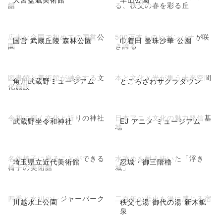
館
る、秩父の春を彩る丘
広大な全国で初めての国営公
500万本ものヒガンバナが咲
国営 武蔵丘陵 森林公園
巾着田 曼珠沙華 公園
園
き誇る
図書館と美術館が融合する文
本と文化と光が集う未来空間
角川武蔵野ミュージアム
ところざわサクラタウン
化施設
令和に輝く文化と祈りの神社
日本アニメ文化の魅力発信基
武蔵野坐令和神社
EJ アニメ ミュージアム
地
名作椅子に座ることができる
水攻めを耐え抜いた「浮き
埼玉県立近代美術館
忍城・御三階櫓
椅子の美術館
城」
四季と水辺のレジャーパーク
二百年の歴史を湯に感じる宿
川越水上公園
秩父七湯 御代の湯 新木鉱
泉