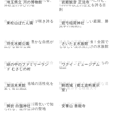
水と人との物語が紡がれる、
自然豊かな環境の中に佇む、
埼玉県立 川の博物館
岩殿観音 正法寺
体験型の学びの場
1300年以上の歴史を誇る古
刹
色とりどりの牡丹が咲き誇る
荘厳な社殿、美しい庭園、勝
東松山ぼたん園
箭弓稲荷神社
負事の成就に
水を取り入れた豊かな自然が
淡水魚の宝庫を探検！全国で
羽生水郷公園
さいたま水族館
広がる都市公園
も珍しい淡水魚だけの水族館
自然と遊びが満喫できる複合
時を超えて輝く、名車たちの
緑の中のファミリーラン
ワクイ・ミュージアム
レジャー施設
物語
ド むさしの村
宇宙への夢と地域の活性化を
騎西城から出土した貴重な遺
加須未来館
騎西城（郷土資料展示
繋ぐ複合施設
物を展示する模擬天守
室）
巨大な龍蛇の脚折雨乞いで知
、静寂の空間
脚折 白鬚神社
安養山 善能寺
られる、龍神信仰の聖地