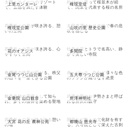
太陽とスイーツのリゾート
約1kmに渡って桜並木が続
上里カンターレ
権現堂堤
で、五感を満たす体験
く、関東を代表する桜の名所
四季折々の花が咲き誇る、憩
太田道灌ゆかりの地で春の息
権現堂公園
山吹の里 歴史公園
いの空間
吹を感じる
四季折々の花が咲き誇る、心
牡丹の花とトラで名高い、静
花のオアシス
多聞院
やすらぐ空間
かで美しい寺院
春爛漫の絶景が広がる、秩父
赤、ピンク、白など様々な色
金尾つつじ山公園
五大尊つつじ公園
の山々を一望できる公園
のツツジが織りなす絶景
観音信仰の霊場として知ら
武蔵の国のお伊勢さまと呼ば
金乗院 山口観音
所澤神明社
れ、多くの信仰を集める聖地
れる所沢の鎮守
四季折々の花が咲き誇る憩い
国宝など数々の文化財を有す
大宮 花の丘 農林公苑
都幾山 慈光寺
の場
る、大寺院として栄えた古刹