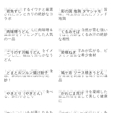
清流に生息するイワナと厳選
しっかりとした歯ごたえと旨
岩魚すし
彩の国 地鶏 タマシャモ
されたコシヒカリの絶妙なコ
味。埼玉県が生んだブランド
ラボ
地鶏
加須名物のうどんに肉味噌＆
秩父の豊かな自然が育む強い
肉味噌うどん
くるみそば
温泉卵をトッピングした人気
そばと芳醇なくるみ汁の絶妙
の一品
な相性
川幅日本一の「荒川」をイメ
噛むほどに甘みが広がる、ビ
こうのす川幅うどん
岩槻ねぎ
ージした、幅広く滑らかなう
タミン豊富な希少食材
どん
トマトの酸味、男爵いもの食
ソースの濃厚な味わいと香り
とまとルンルン揚げ餃子
鳩ケ谷 ソース焼きうどん
感、豚肉の旨味の調和が絶
が胃袋を刺激する鳩ヶ谷の逸
妙！
品
ピリカラの辛味噌だれで食べ
国産大豆の栄養分を凝縮した
やきとり（やきとん）
かわじま呉汁
る、豚のやきとり
郷土料理を食して美しく健康
に
甘いさつまいもが蒸したもち
柔らかく甘い「岩槻ねぎ」を