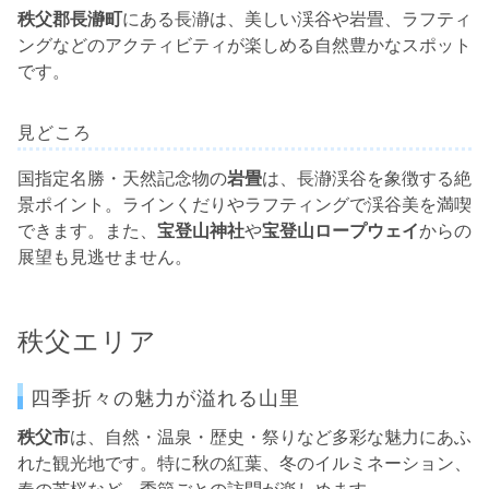
秩父郡長瀞町
にある長瀞は、美しい渓谷や岩畳、ラフティ
ングなどのアクティビティが楽しめる自然豊かなスポット
です。
見どころ
国指定名勝・天然記念物の
岩畳
は、長瀞渓谷を象徴する絶
景ポイント。ラインくだりやラフティングで渓谷美を満喫
できます。また、
宝登山神社
や
宝登山ロープウェイ
からの
展望も見逃せません。
秩父エリア
四季折々の魅力が溢れる山里
秩父市
は、自然・温泉・歴史・祭りなど多彩な魅力にあふ
れた観光地です。特に秋の紅葉、冬のイルミネーション、
春の芝桜など、季節ごとの訪問が楽しめます。