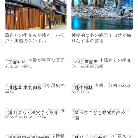
蔵造りの街並みが残る、小江
神秘的な冬の絶景！自然が織
戸・川越のシンボル
りなす氷の芸術
春日造りの本殿が重厚な雰囲
江戸情緒を残す蔵造りの街並
三峯神社
小江戸蔵里
気を放つ神社
み、産業観光館
豪華な唐破風と貴重な歴史の
越生野梅、白梅、紅梅の花が
川越城 本丸御殿
越生梅林
遺産
咲き誇る
日本屈指の大ダムと湖畔に桜
動物とふれあう広大な自然公
浦山ダム・秩父さくら湖
埼玉県こども動物自然公
が咲き乱れるダム湖
園
園
日本航空発祥の地を学ぶ博物
日本三大美祭の一つに数えら
所沢航空発祥記念館
秩父まつり会館