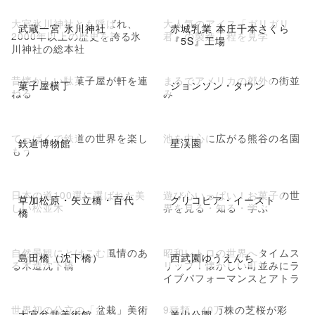
大宮氷川神社とも呼ばれ、
大人気のアイス「ガリガリ
武蔵一宮 氷川神社
赤城乳業 本庄千本さくら
2000年以上の歴史を誇る氷
君」の製造工程を見学
『5S』工場
川神社の総本社
昔懐かしい駄菓子屋が軒を連
まるでアメリカの郊外の街並
菓子屋横丁
ジョンソン・タウン
ねる
み
てっぱくで鉄道の世界を楽し
池を中心に広がる熊谷の名園
鉄道博物館
星渓園
もう
日本の道100選に選ばれた美
遊び心いっぱい！お菓子の世
草加松原・矢立橋・百代
グリコピア・イースト
しい松並木
界を見る・知る・学ぶ
橋
自然景観にとけこむ風情のあ
昭和レトロの世界へタイムス
島田橋（沈下橋）
西武園ゆうえんち
る木造沈下橋
リップ！懐かしい町並みにラ
イブパフォーマンスとアトラ
クション
世界初の公立の「盆栽」美術
9種類、40万株の芝桜が彩
大宮盆栽美術館
羊山公園