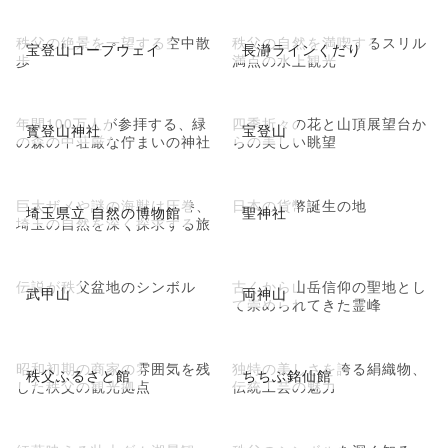
秩父の絶景を一望する空中散
秩父の自然を満喫するスリル
宝登山ロープウェイ
長瀞ラインくだり
歩
満点の水上観光
年間100万人が参拝する、緑
四季折々の花と山頂展望台か
寳登山神社
宝登山
の森の中荘厳な佇まいの神社
らの美しい眺望
巨大ザメや謎の海獣は圧巻、
日本の貨幣誕生の地
埼玉県立 自然の博物館
聖神社
埼玉の自然を深く探求する旅
伝説が秩父盆地のシンボル
古くから山岳信仰の聖地とし
武甲山
両神山
て崇められてきた霊峰
昭和初期の商家の雰囲気を残
独特の美しさを誇る絹織物、
秩父ふるさと館
ちちぶ銘仙館
した秩父の観光拠点
伝統工芸の魅力