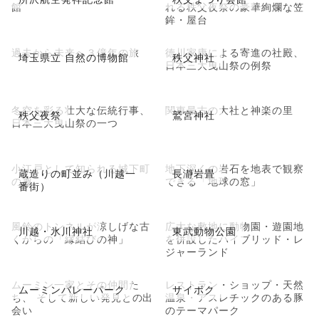
館
れる秩父夜祭の豪華絢爛な笠
鉾・屋台
過去から未来へ３億年の旅
徳川家康による寄進の社殿、
埼玉県立 自然の博物館
秩父神社
日本三大曳山祭の例祭
冬空を彩る壮大な伝統行事、
関東最古の大社と神楽の里
秩父夜祭
鷲宮神社
日本三大曳山祭の一つ
小江戸として知られる城下町
地下深くの岩石を地表で観察
蔵造りの町並み（川越一
長瀞岩畳
の趣
できる「地球の窓」
番街）
風鈴のトンネルが涼しげな古
広大な敷地に動物園・遊園地
川越・氷川神社
東武動物公園
くからの「縁結びの神」
を併設したハイブリッド・レ
ジャーランド
ムーミン一家とその仲間た
レストラン・ショップ・天然
ムーミンバレーパーク
サイボク
ち、 そして新しい発見との出
温泉・アスレチックのある豚
会い
のテーマパーク