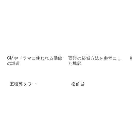
CMやドラマに使われる函館
西洋の築城方法を参考にし
の坂道
た城郭
五稜郭タワー
松前城