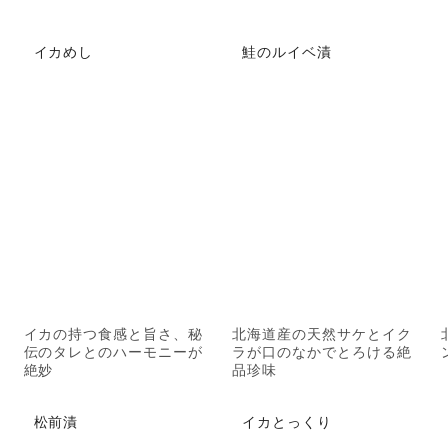
イカめし
鮭のルイベ漬
イカの持つ食感と旨さ、秘
北海道産の天然サケとイク
伝のタレとのハーモニーが
ラが口のなかでとろける絶
絶妙
品珍味
松前漬
イカとっくり