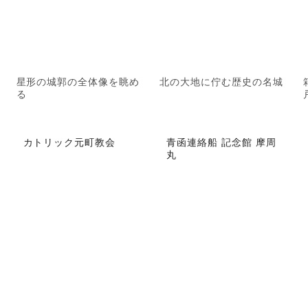
星形の城郭の全体像を眺め
北の大地に佇む歴史の名城
る
カトリック元町教会
青函連絡船 記念館 摩周
丸