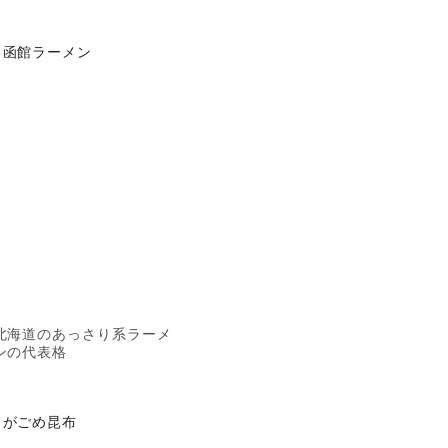
函館ラーメン
北海道のあっさり系ラーメ
ンの代表格
がごめ昆布