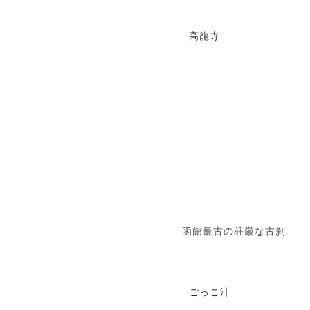
高龍寺
函館最古の荘厳な古刹
ごっこ汁