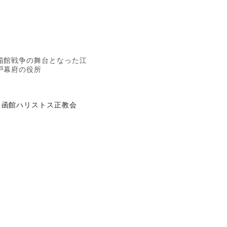
箱館戦争の舞台となった江
戸幕府の役所
函館ハリストス正教会