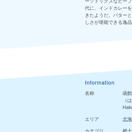
ーソドックスなビーフ
代に、インドカレーを
きたようだ。バターと
しさが堪能できる逸品
Information
名称
函館
（は
Hako
エリア
北海
カテゴリ
郷土