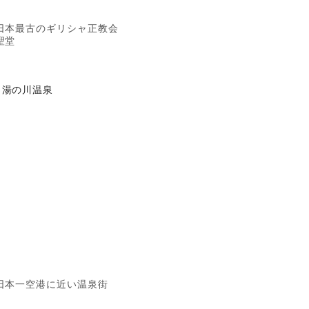
日本最古のギリシャ正教会
聖堂
湯の川温泉
日本一空港に近い温泉街