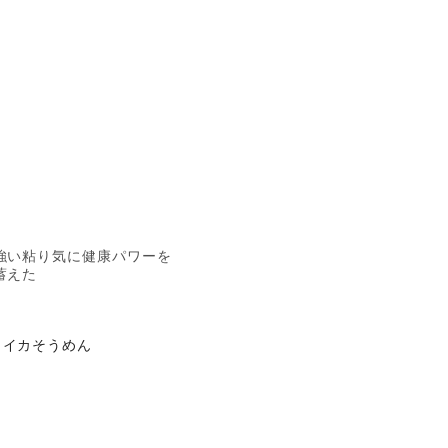
強い粘り気に健康パワーを
蓄えた
イカそうめん