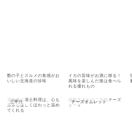
数の子とスルメの食感がお
イカの旨味がお酒に移る！
いしい北海道の珍味
風味を楽しんだ後は食べら
れる優れもの
北海道の郷土料理は、心も
函館生まれのご当地チーズ
三平汁
チーズオムレット
身体も優しくほわっと温め
ケーキ
てくれる