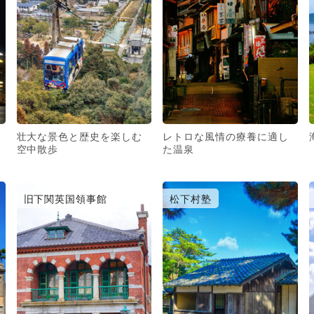
壮大な景色と歴史を楽しむ
レトロな風情の療養に適し
空中散歩
た温泉
旧下関英国領事館
松下村塾