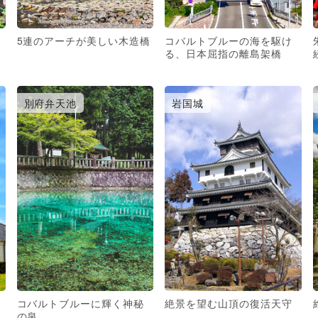
5連のアーチが美しい木造橋
コバルトブルーの海を駆け
る、日本屈指の離島架橋
別府弁天池
岩国城
コバルトブルーに輝く神秘
絶景を望む山頂の復活天守
の泉