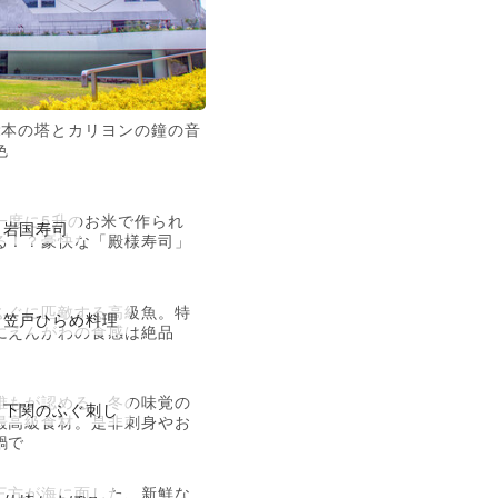
2本の塔とカリヨンの鐘の音
色
一度に5升のお米で作られ
岩国寿司
る！？豪快な「殿様寿司」
ふぐに匹敵する高級魚。特
笠戸ひらめ料理
にえんがわの食感は絶品
誰もが認める、冬の味覚の
下関のふぐ刺し
最高級食材。是非刺身やお
鍋で
三方が海に面した、新鮮な