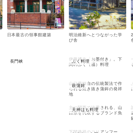
日本最古の領事館建築
明治維新へとつながった学
び舎
伊藤博文「お墨付き」。下
長門峡
ふく料理
関のふく（福）料理
山口県独自の伝統製法で作
萩蒲鉾
られる焼き抜き蒲鉾の発祥
地
主に関西で珍重される、山
天神はも料理
口県を代表するブランド魚
下関発祥のコリアンフー