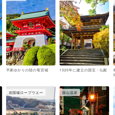
平家ゆかりの陸の竜宮城
1320年に建立の国宝・仏殿
岩国城ロープウエー
俵山温泉