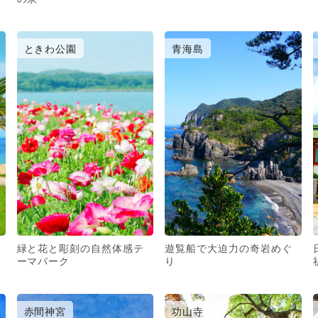
ときわ公園
青海島
緑と花と彫刻の自然体感テ
遊覧船で大迫力の奇岩めぐ
ーマパーク
り
赤間神宮
功山寺