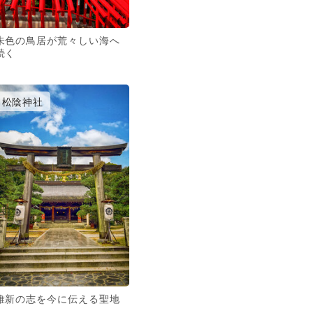
朱色の鳥居が荒々しい海へ
続く
松陰神社
維新の志を今に伝える聖地