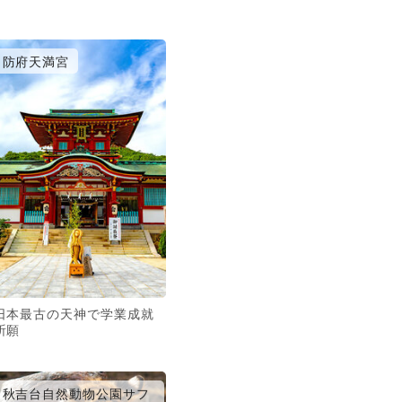
防府天満宮
日本最古の天神で学業成就
祈願
秋吉台自然動物公園サフ