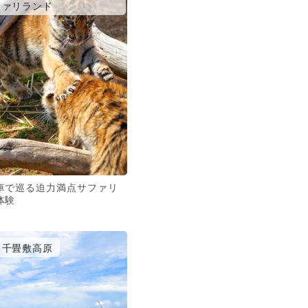
ァリランド
車で巡る迫力満点サファリ
体験
千畳敷高原