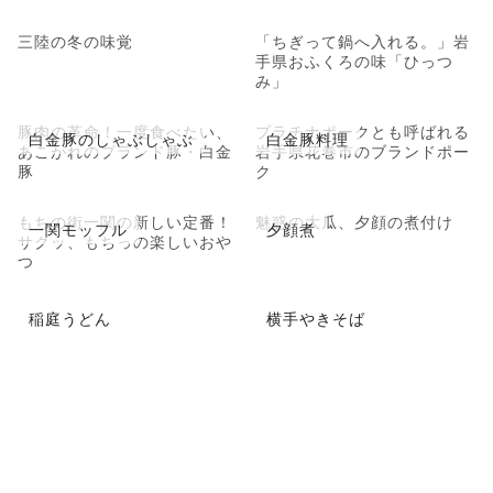
三陸の冬の味覚
「ちぎって鍋へ入れる。」岩
手県おふくろの味「ひっつ
み」
豚肉の革命！一度食べたい、
プラチナポークとも呼ばれる
白金豚のしゃぶしゃぶ
白金豚料理
あこがれのブランド豚・白金
岩手県花巻市のブランドポー
豚
ク
もちの街一関の新しい定番！
魅惑の大瓜、夕顔の煮付け
一関モッフル
夕顔煮
サクッ、もちっの楽しいおや
つ
稲庭うどん
横手やきそば