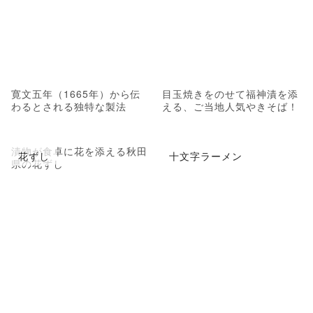
寛文五年（1665年）から伝
目玉焼きをのせて福神漬を添
わるとされる独特な製法
える、ご当地人気やきそば！
漬物が食卓に花を添える秋田
花ずし
十文字ラーメン
県の花ずし