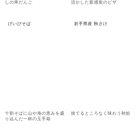
しの串だんご
活かした新感覚のピザ
げいびそば
岩手県産 秋さけ
十割そばに山や海の恵みを盛
捨てるところなく味わう秋鮭
り込んだ一杯の玉手箱