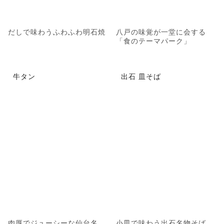
だしで味わうふわふわ明石焼
八戸の味覚が一堂に会する
「食のテーマパーク」
牛タン
出石 皿そば
肉厚でジューシーな仙台名
小皿で味わう出石名物そば