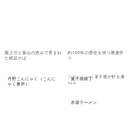
最上川と葉山の恵みで育まれ
約100年の歴史を持つ蕎麦作
た絶品そば
り
昔懐かしい駄菓子屋が軒を連
丹野こんにゃく（こんに
菓子屋横丁
ねる
ゃく番所）
赤湯ラーメン