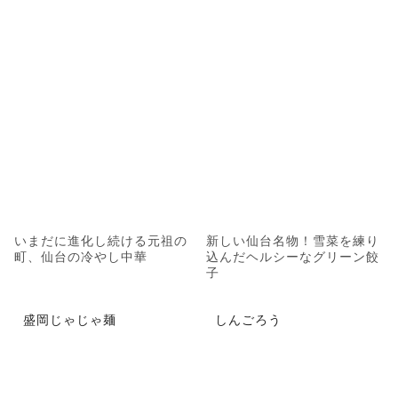
いまだに進化し続ける元祖の
新しい仙台名物！雪菜を練り
町、仙台の冷やし中華
込んだヘルシーなグリーン餃
子
盛岡じゃじゃ麺
しんごろう