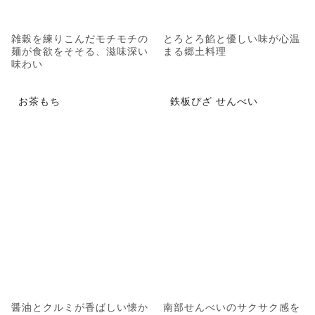
雑穀を練りこんだモチモチの
とろとろ餡と優しい味が心温
麺が食欲をそそる、滋味深い
まる郷土料理
味わい
お茶もち
鉄板ぴざ せんべい
醤油とクルミが香ばしい懐か
南部せんべいのサクサク感を