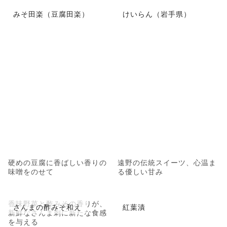
みそ田楽（豆腐田楽）
けいらん（岩手県）
硬めの豆腐に香ばしい香りの
遠野の伝統スイーツ、心温ま
味噌をのせて
る優しい甘み
香味野菜と酢みその香りが、
さんまの酢みそ和え
紅葉漬
新鮮なさんま刺に新たな食感
を与える