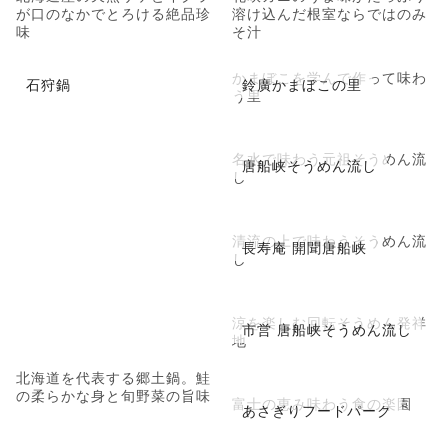
が口のなかでとろける絶品珍
溶け込んだ根室ならではのみ
味
そ汁
かまぼこを学んで作って味わ
石狩鍋
鈴廣かまぼこの里
う里
名水で味わう元祖そうめん流
唐船峡そうめん流し
し
清流の上で味わうそうめん流
長寿庵 開聞唐船峡
し
涼を楽しむ回転そうめん発祥
市営 唐船峡そうめん流し
地
北海道を代表する郷土鍋。鮭
の柔らかな身と旬野菜の旨味
富士の恵み味わう食の楽園
あさぎりフードパーク