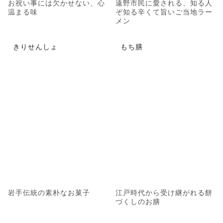
お祝い事には欠かせない、心
遠野市民に愛される、知る人
温まる味
ぞ知る辛くて旨いご当地ラー
メン
きりせんしょ
もち膳
岩手伝統の素朴なお菓子
江戸時代から受け継がれる餅
づくしのお膳