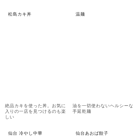
松島カキ丼
温麺
絶品カキを使った丼。お気に
油を一切使わないヘルシーな
入りの一店を見つけるのも楽
手延乾麺
しい
仙台 冷やし中華
仙台あおば餃子