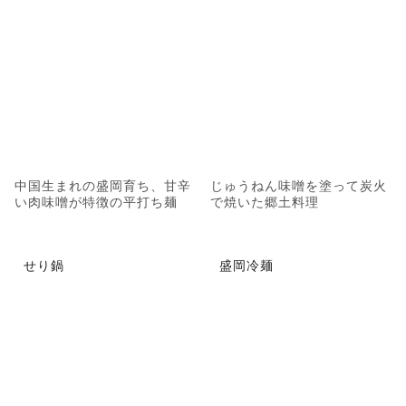
中国生まれの盛岡育ち、甘辛
じゅうねん味噌を塗って炭火
い肉味噌が特徴の平打ち麺
で焼いた郷土料理
せり鍋
盛岡冷麺