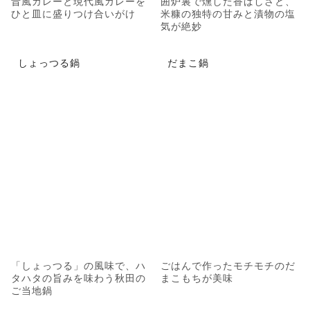
昔風カレーと現代風カレーを
囲炉裏で燻した香ばしさと、
ひと皿に盛りつけ合いがけ
米糠の独特の甘みと漬物の塩
気が絶妙
しょっつる鍋
だまこ鍋
「しょっつる」の風味で、ハ
ごはんで作ったモチモチのだ
タハタの旨みを味わう秋田の
まこもちが美味
ご当地鍋