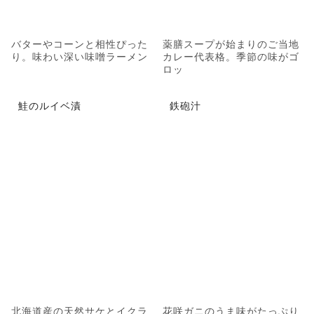
バターやコーンと相性ぴった
薬膳スープが始まりのご当地
り。味わい深い味噌ラーメン
カレー代表格。季節の味がゴ
ロッ
鮭のルイベ漬
鉄砲汁
北海道産の天然サケとイクラ
花咲ガニのうま味がたっぷり