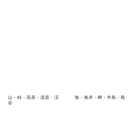
山・峠・高原・湿原・渓
海・海岸・岬・半島・島
谷