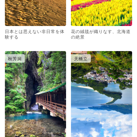
日本とは思えない非日常を体
花の絨毯が織りなす、北海道
験する
の絶景
秋芳洞
天橋立