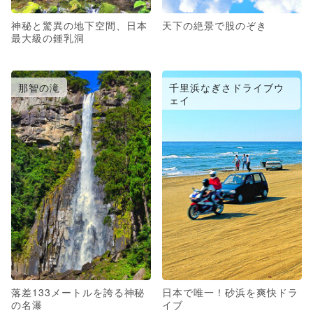
神秘と驚異の地下空間、日本
天下の絶景で股のぞき
最大級の鍾乳洞
那智の滝
千里浜なぎさドライブウ
ェイ
落差133メートルを誇る神秘
日本で唯一！砂浜を爽快ドラ
の名瀑
イブ