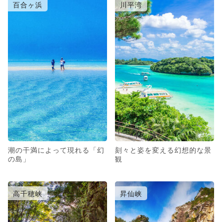
百合ヶ浜
川平湾
潮の干満によって現れる「幻
刻々と姿を変える幻想的な景
の島」
観
高千穂峡
昇仙峡