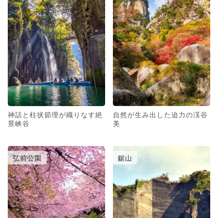
神話と柱状節理が織りなす絶
自然が生み出した迫力の渓谷
景峡谷
美
弘前公園
鋸山