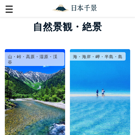
☰
自然景観・絶景
山・峠・高原・湿原・渓
海・海岸・岬・半島・島
谷