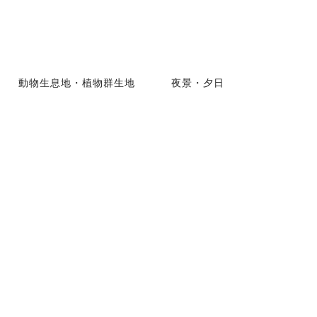
動物生息地・植物群生地
夜景・夕日