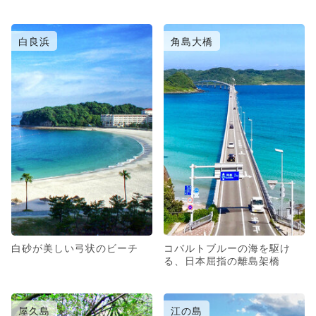
白良浜
角島大橋
白砂が美しい弓状のビーチ
コバルトブルーの海を駆け
る、日本屈指の離島架橋
屋久島
江の島