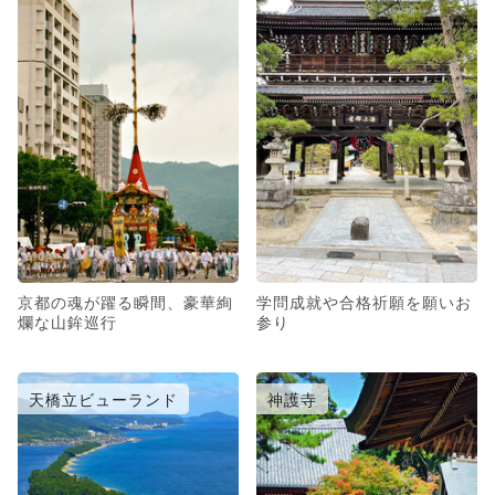
京都の魂が躍る瞬間、豪華絢
学問成就や合格祈願を願いお
爛な山鉾巡行
参り
天橋立ビューランド
神護寺