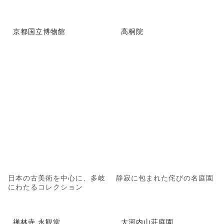
京都国立博物館
高桐院
日本の古美術を中心に、多岐
静寂に包まれた侘びの名庭園
にわたるコレクション
禅林寺 永観堂
大河内山荘庭園