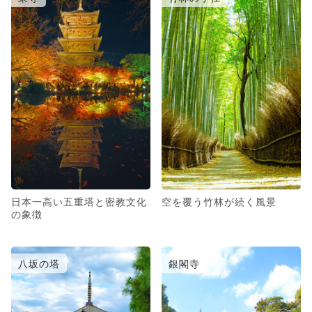
日本一高い五重塔と密教文化
空を覆う竹林が続く風景
の象徴
八坂の塔
銀閣寺