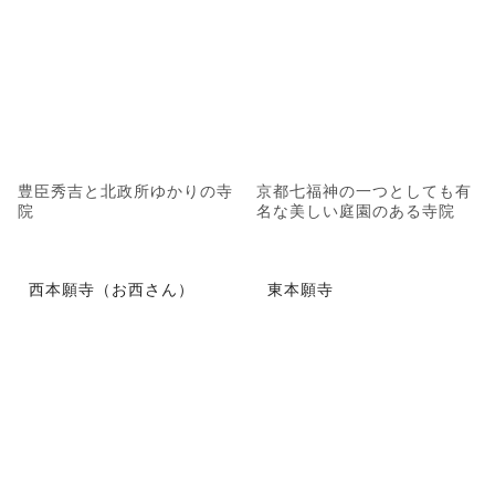
豊臣秀吉と北政所ゆかりの寺
京都七福神の一つとしても有
院
名な美しい庭園のある寺院
西本願寺（お西さん）
東本願寺