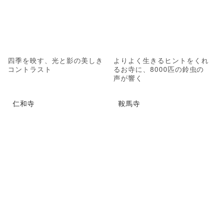
四季を映す、光と影の美しき
よりよく生きるヒントをくれ
コントラスト
るお寺に、8000匹の鈴虫の
声が響く
仁和寺
鞍馬寺