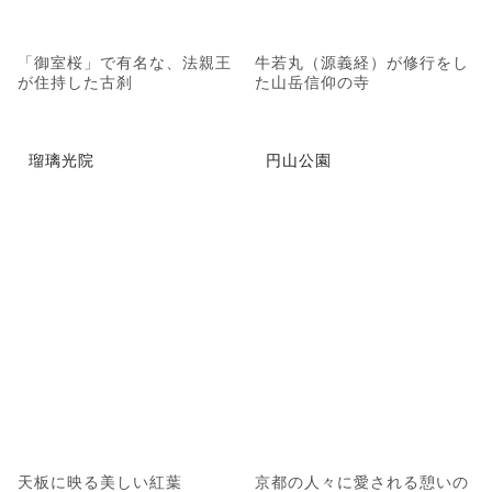
「御室桜」で有名な、法親王
牛若丸（源義経）が修行をし
が住持した古刹
た山岳信仰の寺
瑠璃光院
円山公園
天板に映る美しい紅葉
京都の人々に愛される憩いの