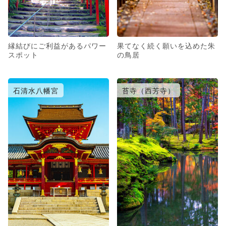
縁結びにご利益があるパワー
果てなく続く願いを込めた朱
スポット
の鳥居
石清水八幡宮
苔寺（西芳寺）