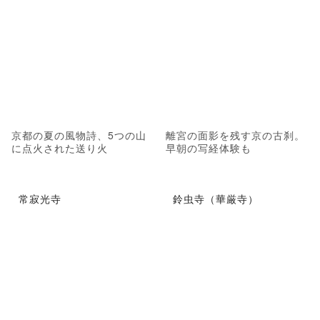
京都の夏の風物詩、5つの山
離宮の面影を残す京の古刹。
に点火された送り火
早朝の写経体験も
常寂光寺
鈴虫寺（華厳寺）