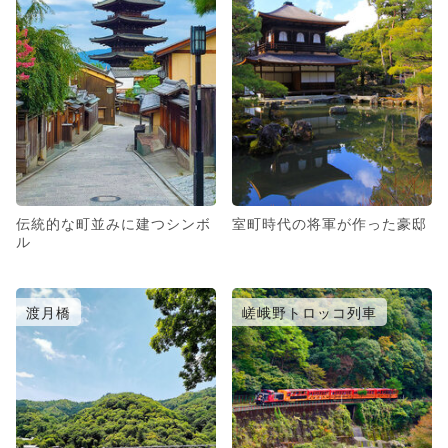
伝統的な町並みに建つシンボ
室町時代の将軍が作った豪邸
ル
渡月橋
嵯峨野トロッコ列車