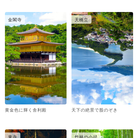
金閣寺
天橋立
黄金色に輝く舎利殿
天下の絶景で股のぞき
東寺
竹林の小径