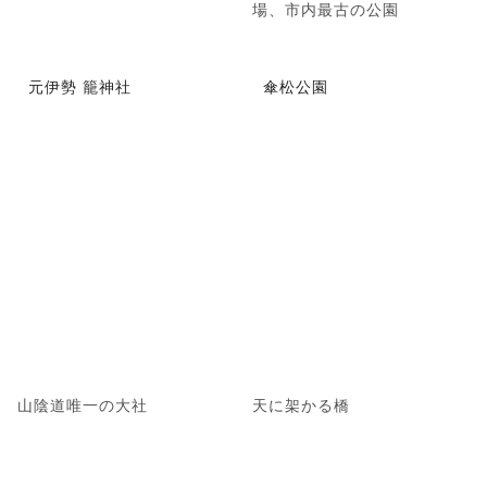
場、市内最古の公園
元伊勢 籠神社
傘松公園
山陰道唯一の大社
天に架かる橋