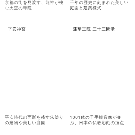
京都の街を見渡す、龍神が棲
千年の歴史に刻まれた美しい
む天空の寺院
庭園と建築様式
平安神宮
蓮華王院 三十三間堂
平安時代の面影を残す朱塗り
1001体の千手観音像が並
の建物や美しい庭園
ぶ、日本の仏教彫刻の頂点