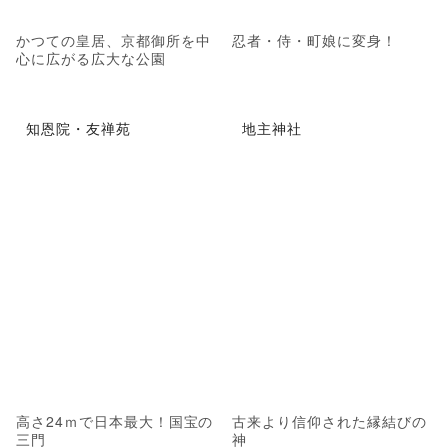
かつての皇居、京都御所を中
忍者・侍・町娘に変身！
心に広がる広大な公園
知恩院・友禅苑
地主神社
高さ24ｍで日本最大！国宝の
古来より信仰された縁結びの
三門
神