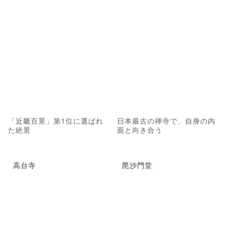
「近畿百景」第1位に選ばれ
日本最古の禅寺で、自身の内
た絶景
面と向き合う
高台寺
毘沙門堂