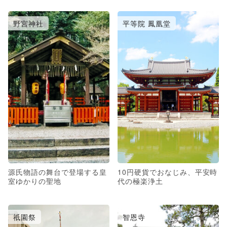
野宮神社
平等院 鳳凰堂
源氏物語の舞台で登場する皇
10円硬貨でおなじみ、平安時
室ゆかりの聖地
代の極楽浄土
祇園祭
智恩寺