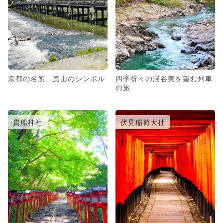
京都の名所、嵐山のシンボル
四季折々の渓谷美を望む列車
の旅
貴船神社
伏見稲荷大社