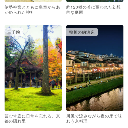
伊勢神宮とともに皇室からあ
約120種の苔に覆われた幻想
がめられた神社
的な庭園
三千院
鴨川の納涼床
苔むす庭に日常を忘れる、京
川風で涼みながら夜の床で味
都の隠れ里
わう京料理