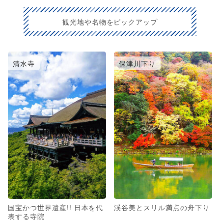
観光地や名物をピックアップ
清水寺
保津川下り
国宝かつ世界遺産!! 日本を代
渓谷美とスリル満点の舟下り
表する寺院