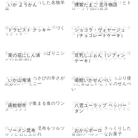
イカの外観がイカした名物羊
食欲をそそる燻製の香りとト
いか ようかん
燻製たまご 北斗物語
羹
ロ～リ半熟の黄身
修道院で作られている手づく
口溶けが良い生クリームとチ
トラピスト クッキー
ショコラ・ヴォヤージュ
りクッキー
ョコレートが魅惑の甘さ
（チョコレートケーキ）
彩りもきれいなさっぱりニシ
最高級大豆の豆乳を使った体
菜の花にしん漬
豆乳しふぉん（シフォン
ンの甘酢漬け
にやさしいシフォンケーキ
ケーキ）
イカの甘みとわさびの辛さが
函館名物のイカをたっぷり使
いか山海漬
函館いかせんべい
絶妙のハーモニー
った香ばしいピリ辛のせんべ
い
函館の味覚が集まる食のワン
ブラックペッパーのきいたタ
函館朝市
八雲ユーラップ ペッパー
ダーランド
ンスライスでビールもすすむ
タン
特上の軟らかい昆布をツルツ
おからを使ったさっくりした
ソーメン昆布
おからボーロ
ルッと召し上がれ
食感のヘルシーなお菓子