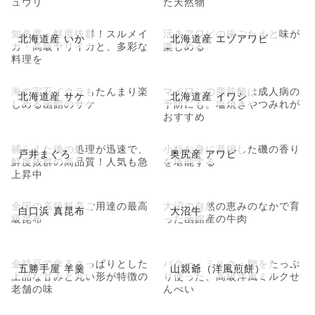
ュウリ
た天然物
知名度・鮮度抜群！スルメイ
活きアワビの歯ごたえと味が
北海道産 いか
北海道産 エゾアワビ
カ・高級ヤリイカと、多彩な
楽しめる
料理を
海の宝石イクラもたんまり楽
マイワシの脂肪酸は成人病の
北海道産 サケ
北海道産 イワシ
しめる函館のサケ
予防にも。塩焼きやつみれが
おすすめ
捕らえた後の処理が迅速で、
小粒な身に凝縮した磯の香り
戸井まぐろ
奥尻産 アワビ
鮮度抜群の高品質！人気も急
を堪能する
上昇中
全国の高級料亭ご用達の最高
大沼の自然の恵みのなかで育
白口浜 真昆布
大沼牛
級昆布
った函館産の牛肉
金時豆で作るさっぱりとした
バター・ミルク・卵をたっぷ
五勝手屋 羊羹
山親爺（洋風煎餅）
上品な甘みと丸い形が特徴の
り使った、高級洋風ミルクせ
老舗の味
んべい