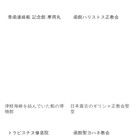
青函連絡船 記念館 摩周丸
函館ハリストス正教会
津軽海峡を結んでいた船の博
日本最古のギリシャ正教会聖
物館
堂
トラピスチヌ修道院
函館聖ヨハネ教会