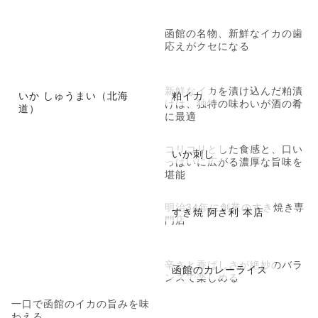
函館の名物、新鮮なイカの歯
応えがクセになる
新鮮なイカを漬け込んだ粕漬
いか しゅうまい（北海
粕イカ
けは、独特の味わいが酒の肴
道）
に最適
コリコリとした食感と、口い
いか刺し
っぱいに広がる濃厚な旨味を
堪能
明治34年に創業のすき焼き専
すき焼 阿さ利 本店
門店
辛さと香ばしさが絶妙のバラ
函館のカレーライス
ンスで楽しめる
一口で函館のイカの旨みを味
わえる