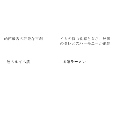
函館最古の荘厳な古刹
イカの持つ食感と旨さ、秘伝
のタレとのハーモニーが絶妙
鮭のルイベ漬
函館ラーメン