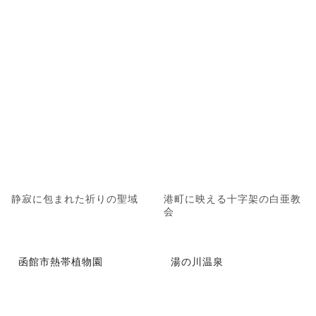
静寂に包まれた祈りの聖域
港町に映える十字架の白亜教
会
函館市熱帯植物園
湯の川温泉