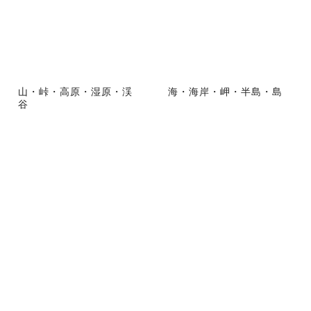
山・峠・高原・湿原・渓
海・海岸・岬・半島・島
谷