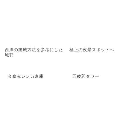
西洋の築城方法を参考にした
極上の夜景スポットへ
城郭
金森赤レンガ倉庫
五稜郭タワー