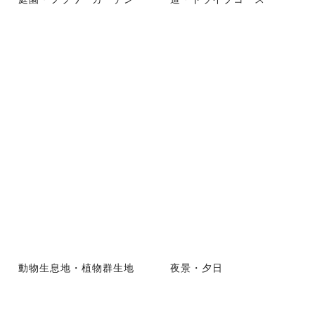
動物生息地・植物群生地
夜景・夕日