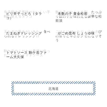
辛子明太子風味がおいしい手
数の子がなんと６割。たっぷ
ピリ辛子っとろ（タラ
本数の子 黄金松前
軽に使えるタラコ
り数の子が味わえる豪華な松
コ）
前漬
玉ねぎの旨みがいきた、食べ
ごはんにぴったり。山わさび
たまねぎドレッシング
がごめ昆布 しょうゆ味
られるドレッシング!?
の香りと辛さがクセになりそ
う
駒ケ岳のこだわり農場が作っ
トマトソース 駒ケ岳ファ
たこだわりトマトソース
ーム大久保
北海道