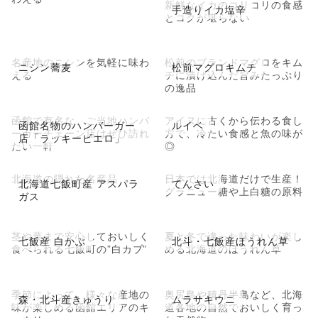
新鮮なイカのコリコリの食感
手造りイカ塩辛
とコクが堪らない
名産地のニシンを気軽に味わ
松前のブランドマグロをキム
ニシン蕎麦
松前マグロキムチ
える
チに漬け込んだ旨みたっぷり
の逸品
函館で有名な、ご当地ハンバ
アイヌに古くから伝わる食し
函館名物のハンバーガー
ルイベ
ーガーチェーン店はぜひ訪れ
方で、冷たい食感と魚の味が
店「ラッキーピエロ」
たい一軒
◎
北海道の隠れた名産品
日本では北海道だけで生産！
北海道七飯町産 アスパラ
てんさい
グラニュー糖や上白糖の原料
ガス
茎や葉まで安心しておいしく
夏と冬で違った味わいが楽し
七飯産 白かぶ
北斗・七飯産ほうれん草
食べられる七飯町の”白カブ”
める北海道のほうれん草
季節によって、様々な産地の
奥尻島や積丹半島など、北海
森・北斗産きゅうり
ムラサキウニ
味が楽しめる函館エリアのキ
道各地の自然でおいしく育っ