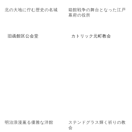
北の大地に佇む歴史の名城
箱館戦争の舞台となった江戸
幕府の役所
旧函館区公会堂
カトリック元町教会
明治浪漫薫る優雅な洋館
ステンドグラス輝く祈りの教
会