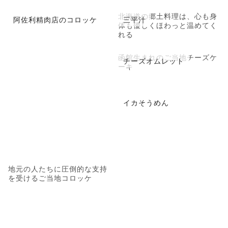
北海道の郷土料理は、心も身
阿佐利精肉店のコロッケ
三平汁
体も優しくほわっと温めてく
れる
函館生まれのご当地チーズケ
チーズオムレット
ーキ
イカそうめん
地元の人たちに圧倒的な支持
を受けるご当地コロッケ