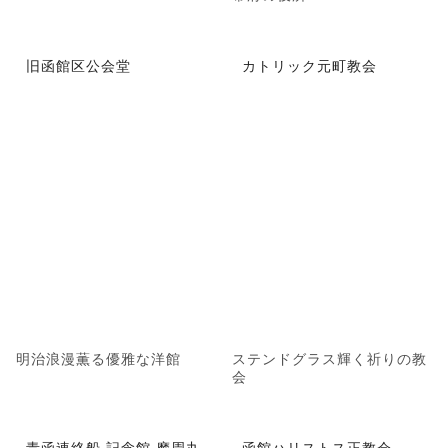
旧函館区公会堂
カトリック元町教会
明治浪漫薫る優雅な洋館
ステンドグラス輝く祈りの教
会
青函連絡船 記念館 摩周丸
函館ハリストス正教会