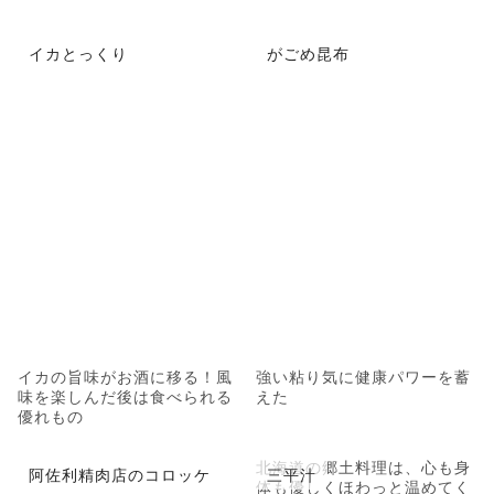
イカとっくり
がごめ昆布
イカの旨味がお酒に移る！風
強い粘り気に健康パワーを蓄
味を楽しんだ後は食べられる
えた
優れもの
北海道の郷土料理は、心も身
阿佐利精肉店のコロッケ
三平汁
体も優しくほわっと温めてく