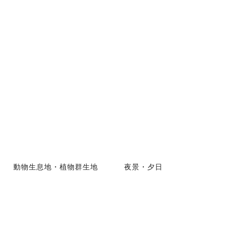
動物生息地・植物群生地
夜景・夕日