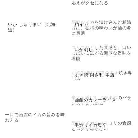
応えがクセになる
新鮮なイカを漬け込んだ粕漬
いか しゅうまい（北海
粕イカ
けは、独特の味わいが酒の肴
道）
に最適
コリコリとした食感と、口い
いか刺し
っぱいに広がる濃厚な旨味を
堪能
明治34年に創業のすき焼き専
すき焼 阿さ利 本店
門店
辛さと香ばしさが絶妙のバラ
函館のカレーライス
ンスで楽しめる
一口で函館のイカの旨みを味
わえる
新鮮なイカのコリコリの食感
手造りイカ塩辛
とコクが堪らない