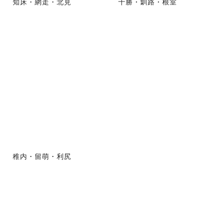
知床・網走・北見
十勝・釧路・根室
稚内・留萌・利尻