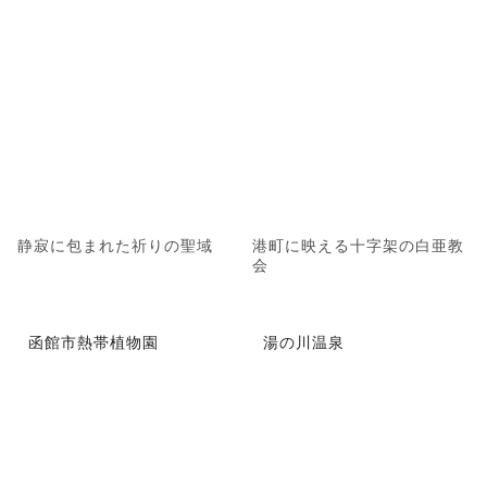
静寂に包まれた祈りの聖域
港町に映える十字架の白亜教
会
函館市熱帯植物園
湯の川温泉