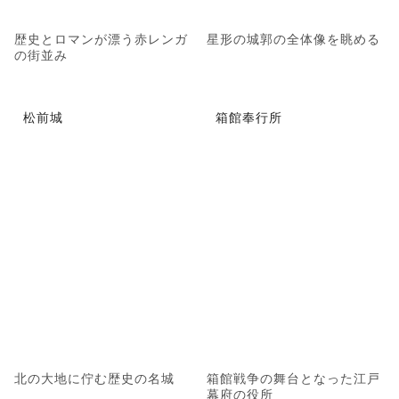
歴史とロマンが漂う赤レンガ
星形の城郭の全体像を眺める
の街並み
松前城
箱館奉行所
北の大地に佇む歴史の名城
箱館戦争の舞台となった江戸
幕府の役所