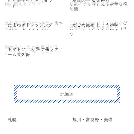
軽に使えるタラコ
り数の子が味わえる豪華な松
コ）
前漬
玉ねぎの旨みがいきた、食べ
ごはんにぴったり。山わさび
たまねぎドレッシング
がごめ昆布 しょうゆ味
られるドレッシング!?
の香りと辛さがクセになりそ
う
駒ケ岳のこだわり農場が作っ
トマトソース 駒ケ岳ファ
たこだわりトマトソース
ーム大久保
北海道
札幌
旭川・富良野・美瑛