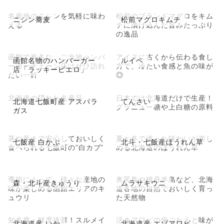
名産地のニシンを気軽に味わ
松前のブランドマグロをキム
ニシン蕎麦
松前マグロキムチ
える
チに漬け込んだ旨みたっぷり
の逸品
函館で有名な、ご当地ハンバ
アイヌに古くから伝わる食し
函館名物のハンバーガー
ルイベ
ーガーチェーン店はぜひ訪れ
方で、冷たい食感と魚の味が
店「ラッキーピエロ」
たい一軒
◎
北海道の隠れた名産品
日本では北海道だけで生産！
北海道七飯町産 アスパラ
てんさい
グラニュー糖や上白糖の原料
ガス
茎や葉まで安心しておいしく
夏と冬で違った味わいが楽し
七飯産 白かぶ
北斗・七飯産ほうれん草
食べられる七飯町の”白カブ”
める北海道のほうれん草
季節によって、様々な産地の
奥尻島や積丹半島など、北海
森・北斗産きゅうり
ムラサキウニ
味が楽しめる函館エリアのキ
道各地の自然でおいしく育っ
ュウリ
た天然物
知名度・鮮度抜群！スルメイ
活きアワビの歯ごたえと味が
北海道産 いか
北海道産 エゾアワビ