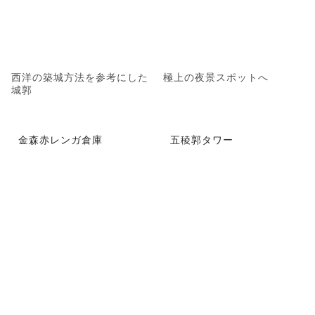
西洋の築城方法を参考にした
極上の夜景スポットへ
城郭
金森赤レンガ倉庫
五稜郭タワー