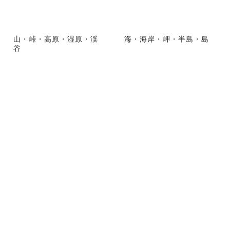
山・峠・高原・湿原・渓
海・海岸・岬・半島・島
谷