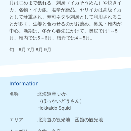
月はじめまで獲れる。刺身（イカそうめん）や焼きイ
カ、名物・イカ飯、塩辛が絶品。ヤリイカは高級イカ
として珍重され、寿司ネタや刺身として利用されるこ
とが多く、生姜と合わせるのがお薦め。奥尻・稚内が
中心。漁期は、冬から春先にかけて、奥尻では1～5
月、稚内では5～6月、積丹では4～5月。
旬 6月 7月 8月 9月
Information
名称
北海道産 いか
（ほっかいどうさん）
Hokkaido Squid
エリア
北海道の観光地
函館の観光地