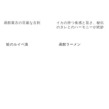
函館最古の荘厳な古刹
イカの持つ食感と旨さ、秘伝
のタレとのハーモニーが絶妙
鮭のルイベ漬
函館ラーメン