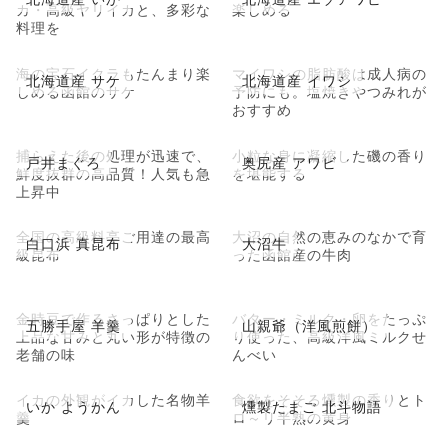
カ・高級ヤリイカと、多彩な
楽しめる
料理を
海の宝石イクラもたんまり楽
マイワシの脂肪酸は成人病の
北海道産 サケ
北海道産 イワシ
しめる函館のサケ
予防にも。塩焼きやつみれが
おすすめ
捕らえた後の処理が迅速で、
小粒な身に凝縮した磯の香り
戸井まぐろ
奥尻産 アワビ
鮮度抜群の高品質！人気も急
を堪能する
上昇中
全国の高級料亭ご用達の最高
大沼の自然の恵みのなかで育
白口浜 真昆布
大沼牛
級昆布
った函館産の牛肉
金時豆で作るさっぱりとした
バター・ミルク・卵をたっぷ
五勝手屋 羊羹
山親爺（洋風煎餅）
上品な甘みと丸い形が特徴の
り使った、高級洋風ミルクせ
老舗の味
んべい
イカの外観がイカした名物羊
食欲をそそる燻製の香りとト
いか ようかん
燻製たまご 北斗物語
羹
ロ～リ半熟の黄身