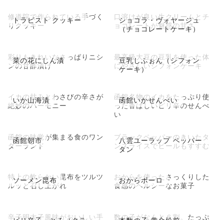
修道院で作られている手づく
口溶けが良い生クリームとチ
トラピスト クッキー
ショコラ・ヴォヤージュ
りクッキー
ョコレートが魅惑の甘さ
（チョコレートケーキ）
彩りもきれいなさっぱりニシ
最高級大豆の豆乳を使った体
菜の花にしん漬
豆乳しふぉん（シフォン
ンの甘酢漬け
にやさしいシフォンケーキ
ケーキ）
イカの甘みとわさびの辛さが
函館名物のイカをたっぷり使
いか山海漬
函館いかせんべい
絶妙のハーモニー
った香ばしいピリ辛のせんべ
い
函館の味覚が集まる食のワン
ブラックペッパーのきいたタ
函館朝市
八雲ユーラップ ペッパー
ダーランド
ンスライスでビールもすすむ
タン
特上の軟らかい昆布をツルツ
おからを使ったさっくりした
ソーメン昆布
おからボーロ
ルッと召し上がれ
食感のヘルシーなお菓子
辛子明太子風味がおいしい手
数の子がなんと６割。たっぷ
ピリ辛子っとろ（タラ
本数の子 黄金松前