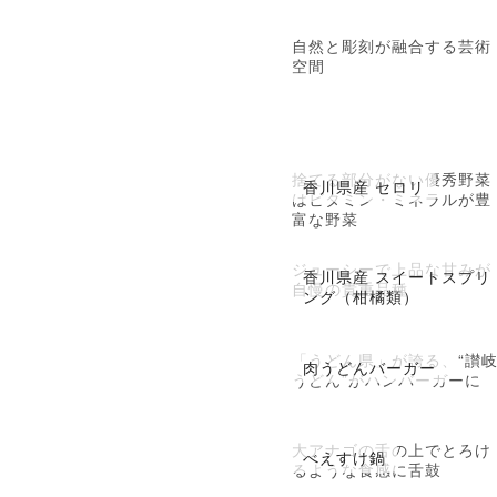
自然と彫刻が融合する芸術
空間
捨てる部分がない優秀野菜
香川県産 セロリ
はビタミン・ミネラルが豊
富な野菜
ジューシーで上品な甘みが
香川県産 スイートスプリ
自慢の貴重品種
ング（柑橘類）
「うどん県」が誇る、“讃
肉うどんバーガー
うどん”がハンバーガーに
大アナゴの舌の上でとろけ
べえすけ鍋
るような食感に舌鼓