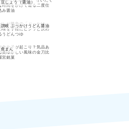
豆しょう（醤油）
な時間をかけて造る二度仕
込み醤油
だしが勝負の「ぶっかけ」
讃岐 ぶっかけうどん醤油
の味を手軽にビシッと決め
るうどんつゆ
肉食女子が起こり？気品あ
灸まん
る奥ゆかしい風味の金刀比
羅宮銘菓