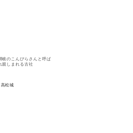
讃岐のこんぴらさんと呼ば
れ親しまれる古社
高松城