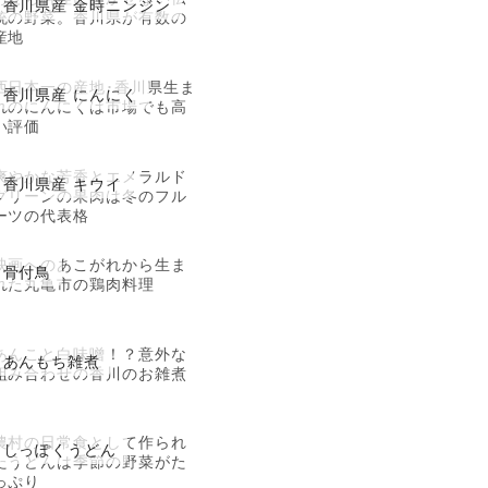
香川県産 金時ニンジン
統の野菜。香川県が有数の
産地
西日本一の産地･香川県生ま
香川県産 にんにく
れのにんにくは市場でも高
い評価
爽やかな芳香とエメラルド
香川県産 キウイ
グリーンの果肉は冬のフル
ーツの代表格
映画へのあこがれから生ま
骨付鳥
れた丸亀市の鶏肉料理
あんこと白味噌！？意外な
あんもち雑煮
組み合わせの香川のお雑煮
農村の日常食として作られ
しっぽくうどん
たうどんは季節の野菜がた
っぷり