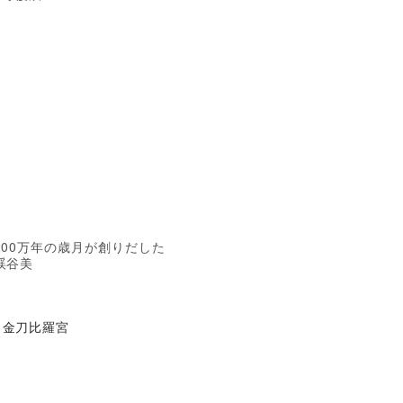
200万年の歳月が創りだした
渓谷美
金刀比羅宮