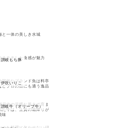
海と一体の美しき水城
モチモチした食感が魅力
讃岐もち豚
全国的なブランド魚は料亭
伊吹いりこ
などプロの目にも適う逸品
瀬戸内の温暖な風土で育ま
讃岐牛（オリーブ牛）
れた牛は、上質の霜降りが
美味
おせち料理に欠かせない伝