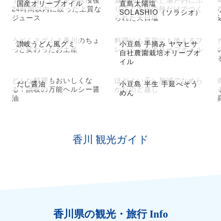
国産オリーブオイル
直島太陽塩
24時間以内に絞った上質な
り注ぐ太陽の熱だけでつく
SOLASHIO（ソラシオ）
ジュース
られた天日塩
うどん？グミ？香川のちょ
料理にも美容にも使えるフ
讃岐うどん風グミ
小豆島 手摘み ヤマヒサ
っと変わったお土産
レッシュなオリーブオイル
自社農園栽培オリーブオ
イル
どんな料理もおいしくな
ほどよい干し加減でなめら
だし醤油
小豆島 半生 手延べそう
る！讃岐の万能ヘルシー醤
かなのど越し
めん
油
香川 観光ガイド
香川県の観光・旅行 Info