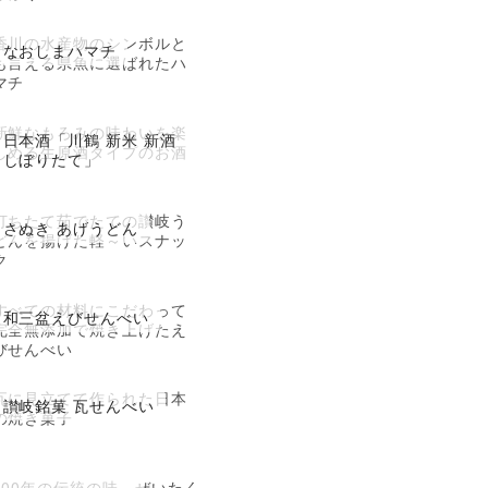
香川の水産物のシンボルと
なおしまハマチ
も言える県魚に選ばれたハ
マチ
新鮮なもろみの味わいを楽
日本酒「川鶴 新米 新酒
しめる生原酒タイプのお酒
しぼりたて」
打ちたて茹でたての讃岐う
さぬき あげうどん
どんを揚げた軽～いスナッ
ク
すべての材料にこだわって
和三盆えびせんべい
完全無添加で焼き上げたえ
びせんべい
瓦に見立てて作られた日本
讃岐銘菓 瓦せんべい
の焼き菓子
400年の伝統の味。ぜいたく