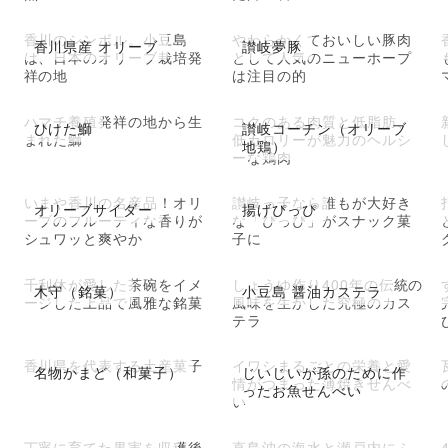
香川のシンボル。小豆島
やわらかくておいしい豚肉
香川県産 オリーブ
讃岐夢豚
は、日本のオリーブ栽培発
として人気のニューホープ
祥の地
は注目の的
ハマチ養殖発祥の地から生
コクのある肉質と低脂肪、
ひけた鰤
讃岐コーチン（オリーブ
まれた鰤
低カロリーが魅力のヘルシ
地鶏）
ーな鶏肉
いまや香川の名産品！オリ
讃岐っ子なら誰もが大好き
オリーブサイダー
揚げぴっぴ
ーブのフルーティな香りが
な「ぴっぴ」がスナック菓
シュワッと爽やか
子に
千利休が愛した茶碗をイメ
しょうゆ作り400年の伝統の
木守（銘菓）
小豆島 醤油カステラ
ージした上品で風雅な銘菓
風味を生かした究極のカス
テラ
香川県を代表する土産菓子
イワシまるごとの栄養と愛
名物かまど（和菓子）
じいじいが孫のために作
情がつまった薄焼きせんべ
ったお魚せんべい
い
丁寧に育てた果実を収穫後
直島沖の海水と瀬戸内にふ