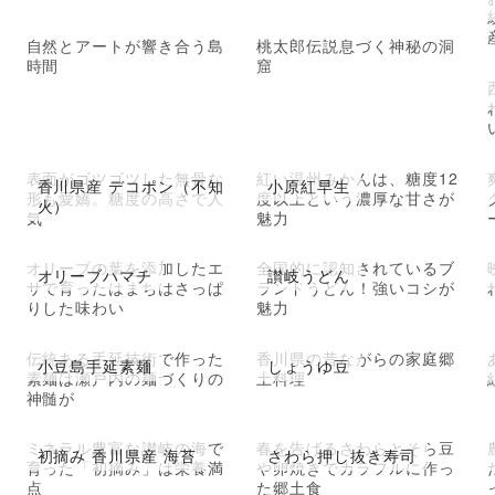
自然とアートが響き合う島
桃太郎伝説息づく神秘の洞
時間
窟
表面がゴツゴツした無骨な
紅い温州みかんは、糖度12
香川県産 デコポン（不知
小原紅早生
形も愛嬌。糖度の高さで人
度以上という濃厚な甘さが
火）
気
魅力
オリーブの葉を添加したエ
全国的に認知されているブ
オリーブハマチ
讃岐うどん
サで育ったはまちはさっぱ
ランドうどん！強いコシが
りした味わい
魅力
岐
伝統ある手延技術で作った
香川県の昔ながらの家庭郷
小豆島手延素麺
しょうゆ豆
素麺は瀬戸内の麺づくりの
土料理
神髄が
ミネラル豊富な讃岐の海で
春を告げるさわらとそら豆
初摘み 香川県産 海苔
さわら押し抜き寿司
育った「初摘み」は栄養満
や卵焼きでカラフルに作っ
点
た郷土食