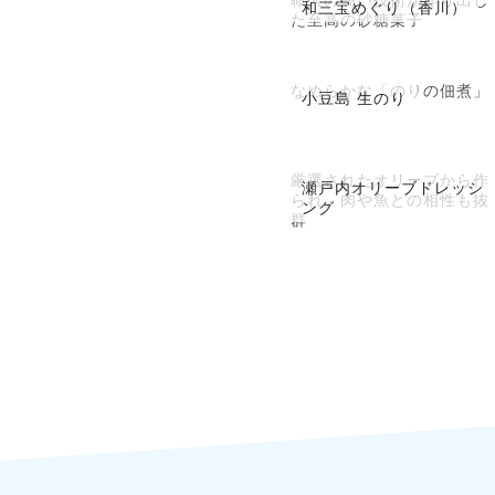
和三宝めぐり（香川）
た至高の砂糖菓子
なめらかな「のりの佃煮」
小豆島 生のり
厳選されたオリーブから作
瀬戸内オリーブドレッシ
られ、肉や魚との相性も抜
ング
群