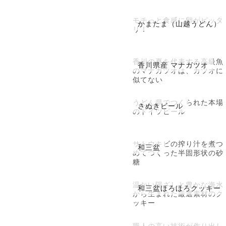
モチっと食感に卵がピッタ
かまたま（山越うどん）
リ！
香川の夏を代表する高級魚
香川県産 マナガツオ
のマナガツオは、カツオに
似てない
うどん県でつくられた本場
さぬきビール
のドイツビール
サトウキビの搾り汁を煮つ
和三盆
めてつくった半固形状の砂
糖
温かい陽ざしと豊かな海水
和三盆ほろほろクッキー
から生まれた厳選素材のク
ッキー
職人の高い技術が作り出し