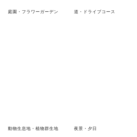
庭園・フラワーガーデン
道・ドライブコース
動物生息地・植物群生地
夜景・夕日