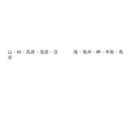
山・峠・高原・湿原・渓
海・海岸・岬・半島・島
谷