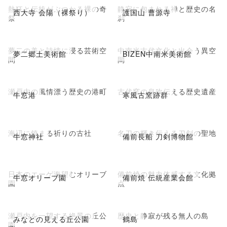
熱狂と伝統がぶつかる裸の奇
静寂に包まれる禅と歴史の名
西大寺 会陽（裸祭り）
護国山 曹源寺
祭
刹
夢二の美と詩情に浸る芸術空
中南米古代文化と出会う異空
夢二郷土美術館
BIZEN中南米美術館
間
間
瀬戸内の風情漂う歴史の港町
古代窯の息吹伝える歴史遺産
牛窓港
寒風古窯跡群
海辺に鎮まる祈りの古社
名刀の輝き伝える刀剣の聖地
牛窓神社
備前長船 刀剣博物館
日本のエーゲ海望むオリーブ
備前焼の魅力体感する文化拠
牛窓オリーブ園
備前焼 伝統産業会館
園
点
瀬戸内を一望する絶景の丘公
歴史と静寂が残る無人の島
みなとの見える丘公園
鶴島
園