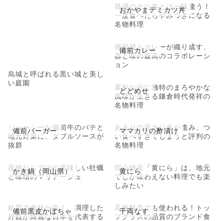
普通のカツ丼とは一味違う！
おかやまデミカツ丼
一度食べたらやみつきになる
名物料理
備前焼とカレーが織り成す、
備前カレー
器と味の最高のコラボレーシ
ョン
烏城と呼ばれる黒い城と美し
い庭園
素朴な中に独特のまろやかな
どどめせ
風味が生きる鎌倉時代発祥の
名物料理
ジューシーな備前牛のパテと
あまりの旨さに食が進み、つ
備前バーガー
ママカリの酢漬け
地元野菜に、ダブルソースが
い食べすぎてしまうと評判の
抜群
名物料理
産地ならではの美味しい牡蠣
岡山特産「黄にら」は、地元
かき鍋（岡山県）
黄にら
と味噌のマリアージュ
でしか味わえない料理でも楽
しみたい
粘質で食味が良く、調理した
高級料亭でも使われる！トッ
備前黒皮かぼちゃ
千両なす
外観が綺麗な日本を代表する
プクラスの品質のブランド食