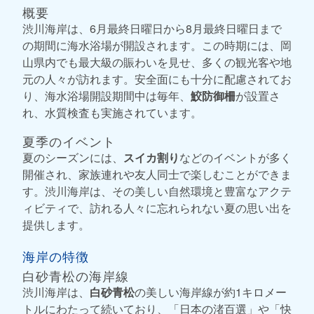
概要
渋川海岸は、6月最終日曜日から8月最終日曜日まで
の期間に海水浴場が開設されます。この時期には、岡
山県内でも最大級の賑わいを見せ、多くの観光客や地
元の人々が訪れます。安全面にも十分に配慮されてお
り、海水浴場開設期間中は毎年、
鮫防御柵
が設置さ
れ、水質検査も実施されています。
夏季のイベント
夏のシーズンには、
スイカ割り
などのイベントが多く
開催され、家族連れや友人同士で楽しむことができま
す。渋川海岸は、その美しい自然環境と豊富なアクテ
ィビティで、訪れる人々に忘れられない夏の思い出を
提供します。
海岸の特徴
白砂青松の海岸線
渋川海岸は、
白砂青松
の美しい海岸線が約1キロメー
トルにわたって続いており、「日本の渚百選」や「快