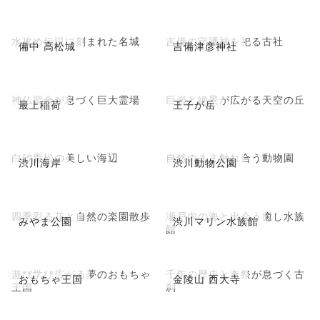
水攻め伝説に刻まれた名城
吉備の守護神を祀る古社
備中 高松城
吉備津彦神社
神仏習合が息づく巨大霊場
巨岩と絶景が広がる天空の丘
最上稲荷
王子が岳
白砂青松の美しい海辺
自然のまま触れ合う動物園
渋川海岸
渋川動物公園
四季彩る花と自然の楽園散歩
瀬戸内の海と出会う癒し水族
みやま公園
渋川マリン水族館
館
遊び学び広がる夢のおもちゃ
千年の歴史と奇祭が息づく古
おもちゃ王国
金陵山 西大寺
王国
刹