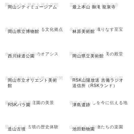
岡山の今と歴史を巡る空間
霊山に響く祈りと滝の寺
岡山シティミュージアム
最上本山 御滝 龍泉寺
吉備の歴史を伝える文化拠点
名刀と美術が織りなす至宝
岡山県立博物館
林原美術館
水と緑が彩る街のオアシス
岡山芸術が息づく美の殿堂
西川緑道公園
岡山県立美術館
古代文明に触れる唯一の空間
電波と緑が広がる複合公園
岡山市立オリエント美術
RSK山陽放送 吉備ラジオ
館
送信所（RSKランド）
薔薇香る円形庭園の美景
弥生の暮らしを今に伝える地
RSKバラ園
津島遺跡
登れる巨大古墳の歴史体験
山で出会う動物たちの楽園
造山古墳
池田動物園