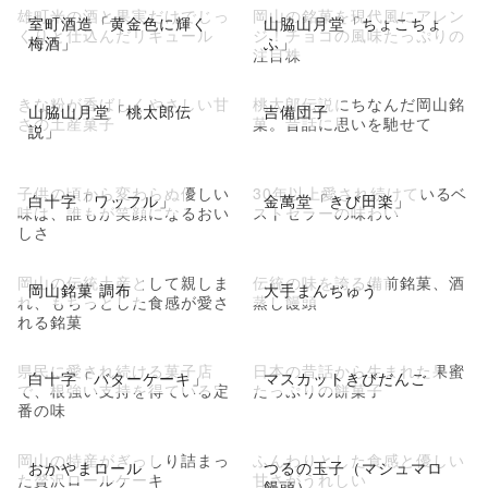
雄町米の酒と果実だけでじっ
岡山の銘菓を現代風にアレン
室町酒造「黄金色に輝く
山脇山月堂「ちょこちょ
くりと仕込んだリキュール
ジ！チョコの風味たっぷりの
梅酒」
ふ」
注目株
きな粉が香ばしくやさしい甘
桃太郎伝説にちなんだ岡山銘
山脇山月堂「桃太郎伝
吉備団子
さの土産菓子
菓。昔話に思いを馳せて
説」
子供の頃から変わらぬ優しい
30年以上愛され続けているベ
白十字「ワッフル」
金萬堂「きび田楽」
味は、誰もが笑顔になるおい
ストセラーの味わい
しさ
岡山の伝統土産として親しま
伝統の味を誇る備前銘菓、酒
岡山銘菓 調布
大手まんぢゅう
れ、もちっとした食感が愛さ
蒸し饅頭
れる銘菓
県民に愛され続ける菓子店
日本の昔話から生まれた果蜜
白十字「バターケーキ」
マスカットきびだんご
で、根強い支持を得ている定
たっぷりの餅菓子
番の味
岡山の特産がぎっしり詰まっ
ふんわりとした食感と優しい
おかやまロール
つるの玉子（マシュマロ
た贅沢ロールケーキ
甘さがうれしい
饅頭）