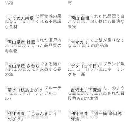
品種
材
そうめんのような新食感の果
大切に育てられた気品漂う白
そうめん南瓜
岡山 白桃
肉を楽しませてくれる不思議
さが特徴。贈り物にも最適な
な食材
果実
養殖に適した恵まれた瀬戸内
おいしすぎてご飯が足りなく
岡山県産 牡蠣
ママカリ
の自然環境で育った高品質の
なる!? 岡山の絶品魚
海産物
真子や白子も堪能できる瀬戸
シタビラメを高級ブランド魚
岡山県産 さわら
ゲタ（舌平目）
内岡山の食文化を象徴する春
に。ヨーロッパ風にネーミン
の魚
グを一新
冷やしておいしい、フルーテ
「街角の豆腐屋さん」のよう
清水白桃あまざけ
吉備土手下麦酒
ィなあまざけ（ノンアルコー
な醸造所から生み出された普
ル）
段呑みの地麦酒
純米酒をベースにした完全無
辛口仕上げで梅の風味をさわ
利守酒造 「じゅんまいう
利守酒造 「酒一筋 辛口純
添加・自然派微糖梅酒
やかに楽しめる
めざけ」
梅酒」