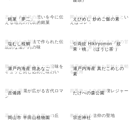
古きよき時代の想いを今に伝
岡山のＢ級グルメの人気とい
銘菓「夢二」
えびめし 炒めご飯の素
える地元の代表的銘菓
えばコレ！
昔ながらの製法で作られた伝
ほうじ茶の香ばしさと桃の甘
塩むし桜鯛
引両紋 Hikiryomon「紋
統的な瀬戸内の味
酸っぱい香りを楽しんで
果・桃」（ほうじ茶 ）
脂ののった地あなごの旨味を
瀬戸内海で採れた新鮮な真蛸
瀬戸内海産 焼あなご
瀬戸内海産 真だこめしの
ギュッと閉じ込めた味わい
を使用
素
歴史と田園が広がる古代ロマ
四季遊べる自然満喫レジャー
吉備路
たけべの森公園
ン
花と緑に包まれる憩いの丘
教祖を祀る信仰の聖地
岡山市 半田山植物園
宗忠神社