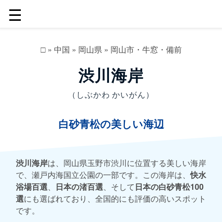
☰
□
»
中国
»
岡山県
»
岡山市・牛窓・備前
渋川海岸
（しぶかわ かいがん）
白砂青松の美しい海辺
渋川海岸
は、岡山県玉野市渋川に位置する美しい海岸
で、瀬戸内海国立公園の一部です。この海岸は、
快水
浴場百選
、
日本の渚百選
、そして
日本の白砂青松100
選
にも選ばれており、全国的にも評価の高いスポット
です。