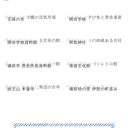
新鮮魚介と牡蠣の活気市場
日本最古の学び舎と歴史遺産
五味の市
閑谷学校
歴史と学びを伝える文化の館
清麻呂ゆかりの由緒ある古社
閑谷学校資料館
和気神社
暮らしと文化を伝える歴史館
港町の歴史息づくレトロ館
備前市 歴史民俗資料館
海遊文化館
通信使の歴史刻む海辺の古寺
千年続く備前焼の里を歩く
経王山 本蓮寺
備前焼の里 伊部の町並み