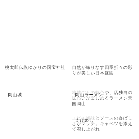
桃太郎伝説ゆかりの国宝神社
自然が織りなす四季折々の彩
りが美しい日本庭園
地域ごとの特色や、店独自の
岡山城
岡山ラーメン
味わいが楽しめるラーメン天
国岡山
エビの風味とソースの香ばし
えびめし
さがマッチ。キャベツを添え
て召し上がれ