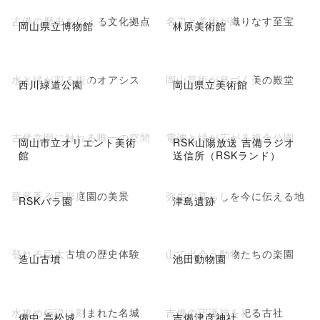
吉備の歴史を伝える文化拠点
名刀と美術が織りなす至宝
岡山県立博物館
林原美術館
水と緑が彩る街のオアシス
岡山芸術が息づく美の殿堂
西川緑道公園
岡山県立美術館
古代文明に触れる唯一の空間
電波と緑が広がる複合公園
岡山市立オリエント美術
RSK山陽放送 吉備ラジオ
館
送信所（RSKランド）
薔薇香る円形庭園の美景
弥生の暮らしを今に伝える地
RSKバラ園
津島遺跡
登れる巨大古墳の歴史体験
山で出会う動物たちの楽園
造山古墳
池田動物園
水攻め伝説に刻まれた名城
吉備の守護神を祀る古社
備中 高松城
吉備津彦神社