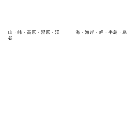
山・峠・高原・湿原・渓
海・海岸・岬・半島・島
谷