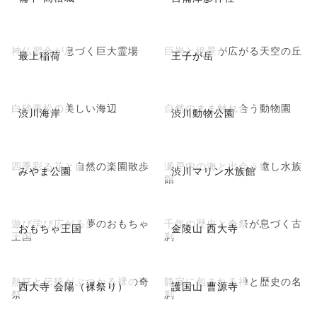
神仏習合が息づく巨大霊場
巨岩と絶景が広がる天空の丘
最上稲荷
王子が岳
白砂青松の美しい海辺
自然のまま触れ合う動物園
渋川海岸
渋川動物公園
四季彩る花と自然の楽園散歩
瀬戸内の海と出会う癒し水族
みやま公園
渋川マリン水族館
館
遊び学び広がる夢のおもちゃ
千年の歴史と奇祭が息づく古
おもちゃ王国
金陵山 西大寺
王国
刹
熱狂と伝統がぶつかる裸の奇
静寂に包まれる禅と歴史の名
西大寺 会陽（裸祭り）
護国山 曹源寺
祭
刹