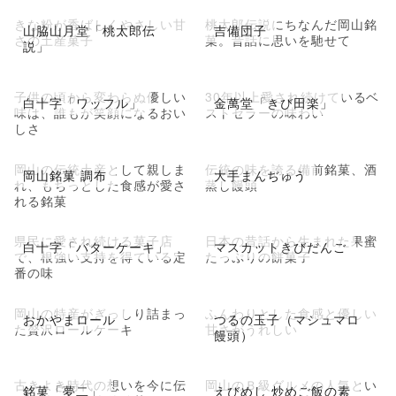
きな粉が香ばしくやさしい甘
桃太郎伝説にちなんだ岡山銘
山脇山月堂「桃太郎伝
吉備団子
さの土産菓子
菓。昔話に思いを馳せて
説」
子供の頃から変わらぬ優しい
30年以上愛され続けているベ
白十字「ワッフル」
金萬堂「きび田楽」
味は、誰もが笑顔になるおい
ストセラーの味わい
しさ
岡山の伝統土産として親しま
伝統の味を誇る備前銘菓、酒
岡山銘菓 調布
大手まんぢゅう
れ、もちっとした食感が愛さ
蒸し饅頭
れる銘菓
県民に愛され続ける菓子店
日本の昔話から生まれた果蜜
白十字「バターケーキ」
マスカットきびだんご
で、根強い支持を得ている定
たっぷりの餅菓子
番の味
岡山の特産がぎっしり詰まっ
ふんわりとした食感と優しい
おかやまロール
つるの玉子（マシュマロ
た贅沢ロールケーキ
甘さがうれしい
饅頭）
古きよき時代の想いを今に伝
岡山のＢ級グルメの人気とい
銘菓「夢二」
えびめし 炒めご飯の素