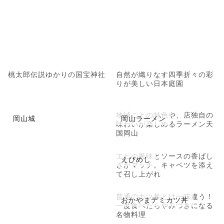
桃太郎伝説ゆかりの国宝神社
自然が織りなす四季折々の彩
りが美しい日本庭園
地域ごとの特色や、店独自の
岡山城
岡山ラーメン
味わいが楽しめるラーメン天
国岡山
エビの風味とソースの香ばし
えびめし
さがマッチ。キャベツを添え
て召し上がれ
普通のカツ丼とは一味違う！
おかやまデミカツ丼
一度食べたらやみつきになる
名物料理