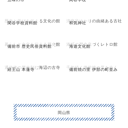
歴史と学びを伝える文化の館
清麻呂ゆかりの由緒ある古社
閑谷学校資料館
和気神社
暮らしと文化を伝える歴史館
港町の歴史息づくレトロ館
備前市 歴史民俗資料館
海遊文化館
通信使の歴史刻む海辺の古寺
千年続く備前焼の里を歩く
経王山 本蓮寺
備前焼の里 伊部の町並み
岡山県