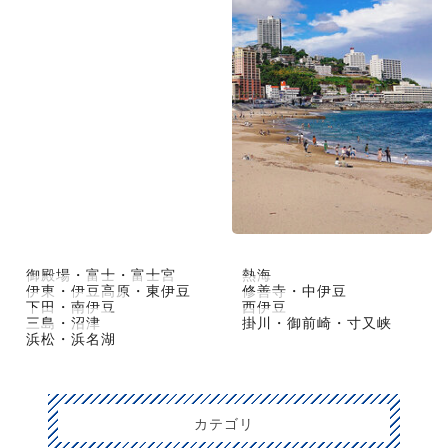
御殿場・富士・富士宮
熱海
伊東・伊豆高原・東伊豆
修善寺・中伊豆
下田・南伊豆
西伊豆
三島・沼津
掛川・御前崎・寸又峡
浜松・浜名湖
カテゴリ