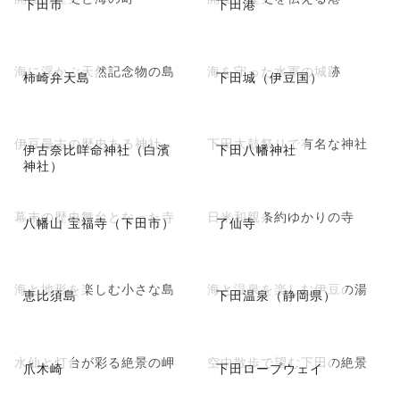
下田市
下田港
海に浮かぶ天然記念物の島
海を守った水軍の城跡
柿崎弁天島
下田城（伊豆国）
伊豆最古の歴史ある神社
下田太鼓祭りで有名な神社
伊古奈比咩命神社（白濱
下田八幡神社
神社）
幕末の歴史舞台となった寺
日米和親条約ゆかりの寺
八幡山 宝福寺（下田市）
了仙寺
海と地形を楽しむ小さな島
海と温泉を楽しむ伊豆の湯
恵比須島
下田温泉（静岡県）
水仙と灯台が彩る絶景の岬
空中散歩で望む下田の絶景
爪木崎
下田ロープウェイ