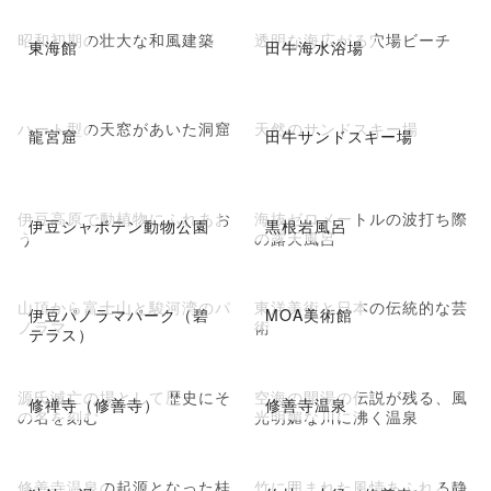
昭和初期の壮大な和風建築
透明な海広がる穴場ビーチ
東海館
田牛海水浴場
ハート型の天窓があいた洞窟
天然のサンドスキー場
龍宮窟
田牛サンドスキー場
伊豆高原で動植物にふれあお
海抜ゼロメートルの波打ち際
伊豆シャボテン動物公園
黒根岩風呂
う
の露天風呂
山頂から富士山と駿河湾のパ
東洋美術と日本の伝統的な芸
伊豆パノラマパーク（碧
MOA美術館
ノラマ
術
テラス）
源氏滅亡の場として歴史にそ
空海の開湯の伝説が残る、風
修禅寺（修善寺）
修善寺温泉
の名を刻む
光明媚な川に沸く温泉
修善寺温泉の起源となった桂
竹に囲まれた風情あふれる静