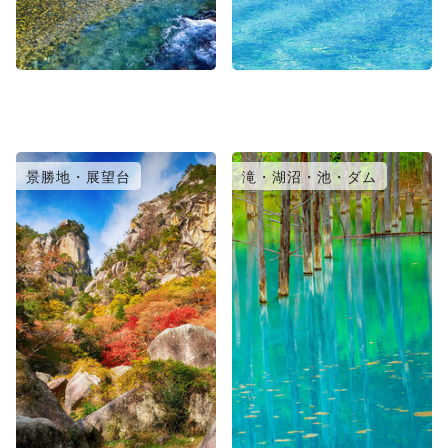
景勝地・展望台
滝・湖沼・池・ダム