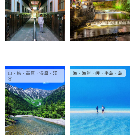
山・峠・高原・湿原・渓
海・海岸・岬・半島・島
谷