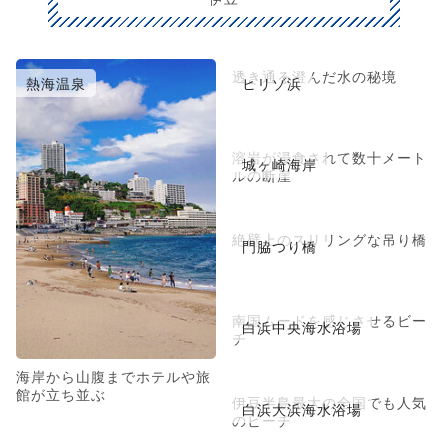
透き通る澄んだ水の秘境
熱海温泉
ヒリゾ浜
溶岩が浸食されて数十メート
城ヶ崎海岸
ルの断崖
絶壁上のスリリングな吊り橋
門脇つり橋
南国ムードを感じさせるビー
白浜中央海水浴場
チ
海岸から山腹までホテルや旅
館が立ち並ぶ
伊豆半島最大の全国でも人気
白浜大浜海水浴場
のビーチ