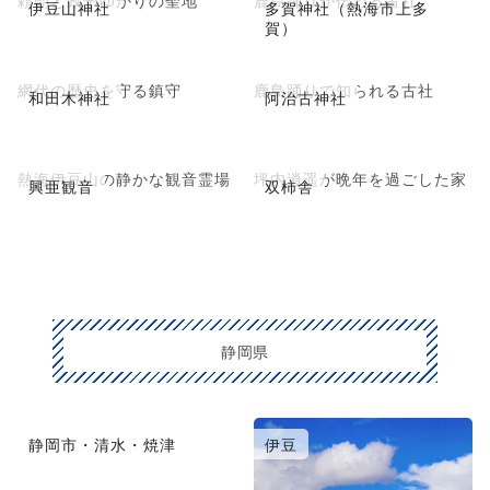
頼朝と政子ゆかりの聖地
鹿島踊りが伝わる古社
伊豆山神社
多賀神社（熱海市上多
賀）
網代の歴史を守る鎮守
鹿島踊りで知られる古社
和田木神社
阿治古神社
熱海伊豆山の静かな観音霊場
坪内逍遥が晩年を過ごした家
興亜観音
双柿舎
静岡県
静岡市・清水・焼津
伊豆