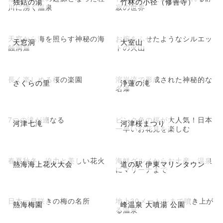
独鈷の湯
竹林の小径（修善寺）
川に湧く温泉
寂の世界
天窓から海を照らす神秘の海
お椀をふせたようなシルエッ
天窓洞
大室山
蝕洞窟
トの火山
長く楽しめる桜の楽園
溶岩流で形成された神秘的な
さくらの里
浄蓮の滝
名瀑
7つの滝が連なる
ピンク色の桜が大人気！日本
河津七滝
河津桜まつり
一早いお花見を楽しむ
春夏秋冬、迫力と美しい花火
海鮮グルメからお土産、温泉
熱海海上花火大会
道の駅 伊東マリンタウン
にマリーナまで
日本一早咲きの梅の名所
地上30メートルまで噴き上が
熱海梅園
峰温泉 大噴湯 公園
る温泉