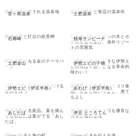
絶景の海に癒される温泉地
金山の歴史と海辺の温泉街
堂ヶ島温泉
土肥温泉
断崖絶壁と灯台の絶景岬
ビーチに沿ってヤシの木とホ
石廊崎
熱海サンビーチ
テルが立ち並び、海外リゾー
トの雰囲気
巨大金塊のある金のテーマパ
一度食べれば「好きな伊勢エ
土肥金山
伊勢エビの干物
ーク
ビ料理は干物」となる革命的
味わい！
プリップリの弾力ととろける
荒磯育ちで肉厚＆コリコリ食
伊勢エビ（伊豆半島）
あわび（伊豆半島）
甘みを持つ
感。生よし焼いてよし、煮て
もよし
伊豆諸島の名産品。葉を摘ん
伊豆の海は日本で最も優良な
あしたば
伊豆 ところてん
でも明日には葉がでる「あし
天草が獲れる海
たば」
開国の歴史と海の町
開国の歴史を伝える港