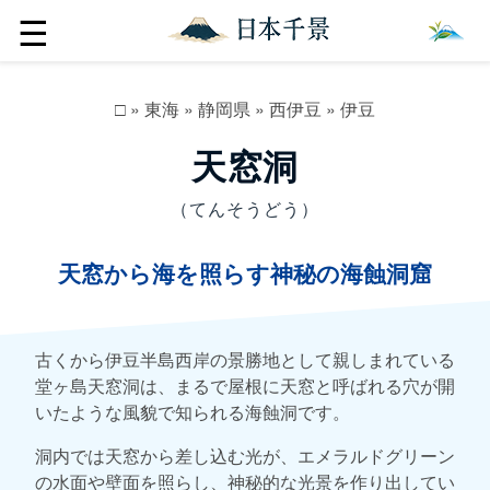
☰
□
»
東海
»
静岡県
»
西伊豆
»
伊豆
天窓洞
（てんそうどう）
天窓から海を照らす神秘の海蝕洞窟
古くから伊豆半島西岸の景勝地として親しまれている
堂ヶ島天窓洞は、まるで屋根に天窓と呼ばれる穴が開
いたような風貌で知られる海蝕洞です。
洞内では天窓から差し込む光が、エメラルドグリーン
の水面や壁面を照らし、神秘的な光景を作り出してい