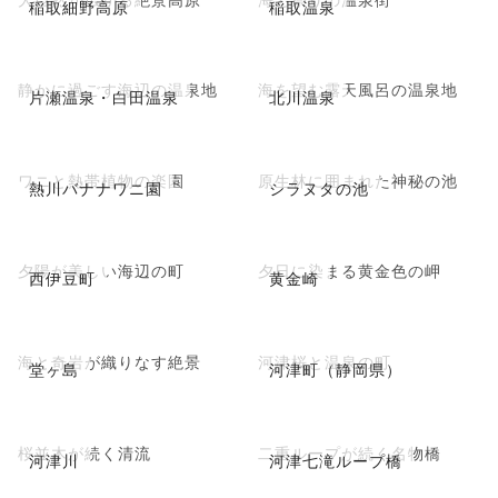
稲取細野高原
稲取温泉
静かに過ごす海辺の温泉地
海を望む露天風呂の温泉地
片瀬温泉・白田温泉
北川温泉
ワニと熱帯植物の楽園
原生林に囲まれた神秘の池
熱川バナナワニ園
シラヌタの池
夕陽が美しい海辺の町
夕日に染まる黄金色の岬
西伊豆町
黄金崎
海と奇岩が織りなす絶景
河津桜と温泉の町
堂ヶ島
河津町（静岡県）
桜並木が続く清流
二重ループが続く名物橋
河津川
河津七滝ループ橋