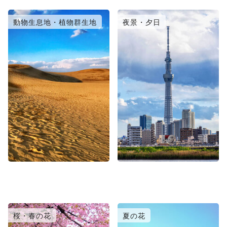
動物生息地・植物群生地
夜景・夕日
桜・春の花
夏の花