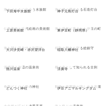
海とイルカに出会う水族館
海に建つ歴史ある石造灯台
下田海中水族館
神子元島灯台
仏教美術と近代絵画の美術館
海と温泉に恵まれた伊豆の町
上原美術館
東伊豆町（静岡県）
海を望む温泉付き別荘地
稲取の歴史を守る総鎮守
大川汐見崎・赤沢望洋台
稲取八幡神社
湯煙漂う海辺の温泉街
榧の寺として知られる古刹
熱川温泉
済廣寺
奇祭どんつく祭の神社
動物と遊園地が楽しめる楽園
どんつく神社
伊豆アニマルキングダム
大自然が広がる絶景高原
海と祭りの温泉街