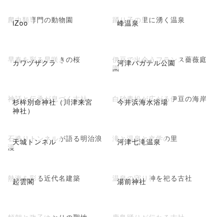
爬虫類専門の動物園
踊り子の里に湧く温泉
iZoo
峰温泉
早春を彩る早咲きの桜
伊豆で出会うフランス薔薇庭
カワヅザクラ
河津バガテル公園
園
神話と伝承が息づく古社
白砂青松が広がる伊豆の海岸
杉桙別命神社（川津来宮
今井浜海水浴場
神社）
石造りトンネルが語る明治浪
滝と温泉と文学の里
天城トンネル
河津七滝温泉
漫
熱海を彩る近代名建築
温泉の守り神を祀る古社
起雲閣
湯前神社