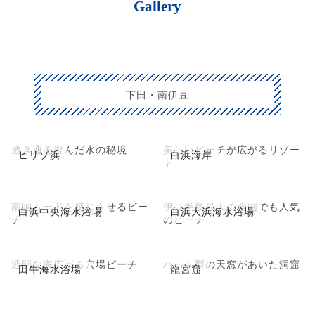
Gallery
下田・南伊豆
透き通る澄んだ水の秘境
美しいビーチが広がるリゾー
ヒリゾ浜
白浜海岸
ト
南国ムードを感じさせるビー
伊豆半島最大の全国でも人気
白浜中央海水浴場
白浜大浜海水浴場
チ
のビーチ
透明な海広がる穴場ビーチ
ハート型の天窓があいた洞窟
田牛海水浴場
龍宮窟