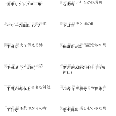
天然のサンドスキー場
断崖絶壁と灯台の絶景岬
田牛サンドスキー場
石廊崎
あなたの御口に黒船来航
開国の歴史と海の町
ペリーの黒船うどん
下田市
開国の歴史を伝える港
海に浮かぶ天然記念物の島
下田港
柿崎弁天島
海を守った水軍の城跡
伊豆最古の歴史ある神社
下田城（伊豆国）
伊古奈比咩命神社（白濱
神社）
下田太鼓祭りで有名な神社
幕末の歴史舞台となった寺
下田八幡神社
八幡山 宝福寺（下田市）
日米和親条約ゆかりの寺
海と地形を楽しむ小さな島
了仙寺
恵比須島