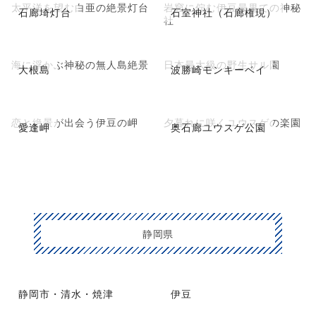
太平洋を望む白亜の絶景灯台
岩窟に佇む伊豆最果ての神秘
石廊埼灯台
石室神社（石廊権現）
社
海に浮かぶ神秘の無人島絶景
日本最大級の野生サル園
大根島
波勝崎モンキーベイ
恋と絶景が出会う伊豆の岬
夕暮れに咲くユウスゲの楽園
愛逢岬
奥石廊ユウスゲ公園
静岡県
静岡市・清水・焼津
伊豆