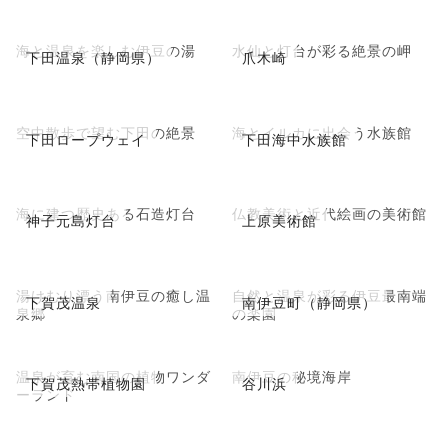
海と温泉を楽しむ伊豆の湯
水仙と灯台が彩る絶景の岬
下田温泉（静岡県）
爪木崎
空中散歩で望む下田の絶景
海とイルカに出会う水族館
下田ロープウェイ
下田海中水族館
海に建つ歴史ある石造灯台
仏教美術と近代絵画の美術館
神子元島灯台
上原美術館
湯けむり漂う南伊豆の癒し温
自然と温泉が彩る伊豆最南端
下賀茂温泉
南伊豆町（静岡県）
泉郷
の楽園
温泉が育む南国の植物ワンダ
南伊豆の秘境海岸
下賀茂熱帯植物園
谷川浜
ーランド