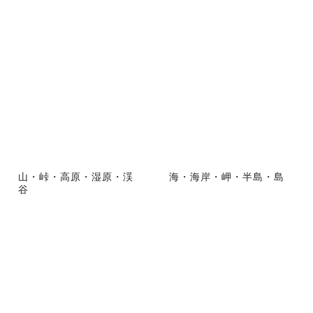
山・峠・高原・湿原・渓
海・海岸・岬・半島・島
谷