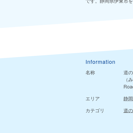
です。静岡県伊東市を
Information
名称
道の
（み
Road
エリア
静岡
カテゴリ
道の