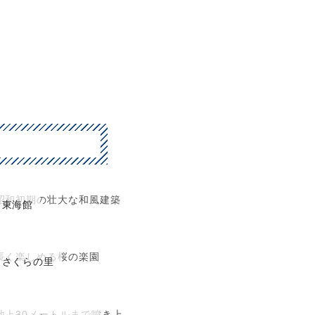
昭和初期の壮大な和風建築
東海館
長く楽しめる桜の楽園
さくらの里
地上30メートルまで噴き上