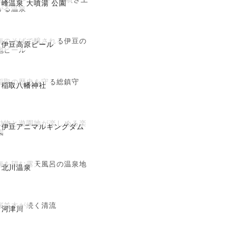
峰温泉 大噴湯 公園
がる温泉
海のそばで醸される伊豆の
伊豆高原ビール
地ビール
稲取の歴史を守る総鎮守
稲取八幡神社
動物と遊園地が楽しめる楽
伊豆アニマルキングダム
園
海を望む露天風呂の温泉地
北川温泉
桜並木が続く清流
河津川