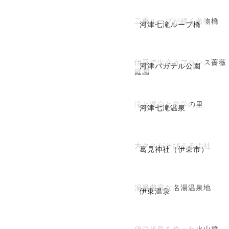
二重ループが続く名物橋
河津七滝ループ橋
伊豆で出会うフランス薔薇
河津バガテル公園
庭園
滝と温泉と文学の里
河津七滝温泉
大クスがそびえる古社
葛見神社（伊東市）
湯量豊富な名湯温泉地
伊東温泉
伊豆半島を作った火山群