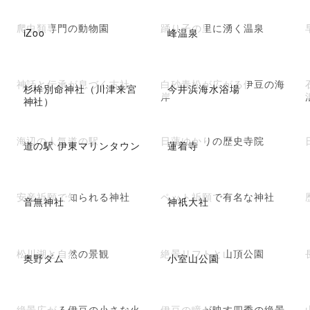
爬虫類専門の動物園
踊り子の里に湧く温泉
iZoo
峰温泉
神話と伝承が息づく古社
白砂青松が広がる伊豆の海
杉桙別命神社（川津来宮
今井浜海水浴場
岸
神社）
海辺の人気道の駅
日蓮ゆかりの歴史寺院
道の駅 伊東マリンタウン
蓮着寺
安産祈願で知られる神社
ペット祈願で有名な神社
音無神社
神祇大社
松川湖と自然の景観
絶景リフトと山頂公園
奥野ダム
小室山公園
絶景広がる伊豆の小さな火
伊豆の瞳が映す四季の絶景