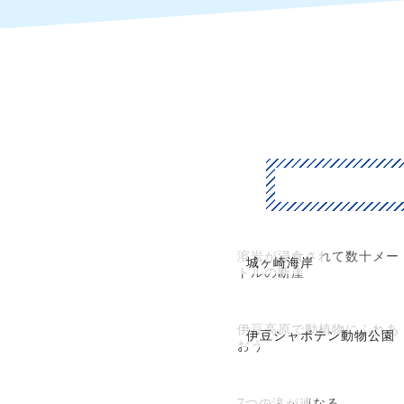
溶岩が浸食されて数十メー
城ヶ崎海岸
トルの断崖
伊豆高原で動植物にふれあ
伊豆シャボテン動物公園
おう
7つの滝が連なる