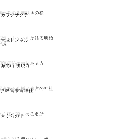
早春を彩る早咲きの桜
カワヅザクラ
石造りトンネルが語る明治
天城トンネル
浪漫
日蓮霊跡の由緒ある寺
海光山 佛現寺
歴史ある八幡と来宮の神社
八幡宮来宮神社
長く桜が楽しめる名所
さくらの里
山焼き彩る伊豆のシンボル