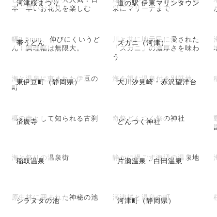
河津桜まつり
道の駅 伊東マリンタウン
本一早いお花見を楽しむ
泉にマリーナまで
幅2.5mm、伸びにくいうど
川と共に地元民に愛された
帯うどん
ズガニ（河津）
ん！調理幅は無限大。
「ズガニ」の濃厚さを味わ
う
海と温泉に恵まれた伊豆の
海を望む温泉付き別荘地
東伊豆町（静岡県）
大川汐見崎・赤沢望洋台
町
榧の寺として知られる古刹
奇祭どんつく祭の神社
済廣寺
どんつく神社
海と祭りの温泉街
静かに過ごす海辺の温泉地
稲取温泉
片瀬温泉・白田温泉
原生林に囲まれた神秘の池
河津桜と温泉の町
シラヌタの池
河津町（静岡県）