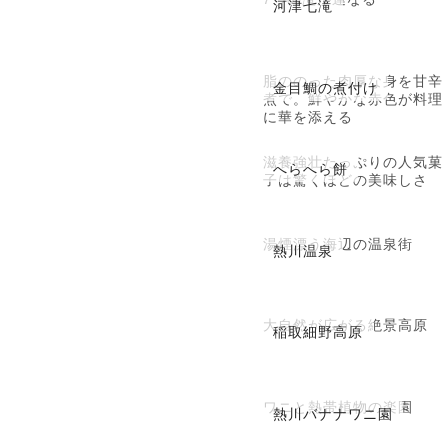
河津七滝
脂ののった肉厚な身を甘辛
金目鯛の煮付け
煮で。鮮やかな赤色が料理
に華を添える
滋養強壮たっぷりの人気菓
へらへら餅
子は驚くほどの美味しさ
湯煙漂う海辺の温泉街
熱川温泉
大自然が広がる絶景高原
稲取細野高原
ワニと熱帯植物の楽園
熱川バナナワニ園