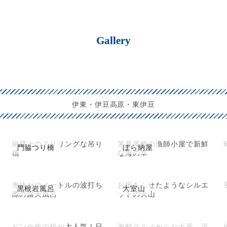
Gallery
伊東・伊豆高原・東伊豆
絶壁上のスリリングな吊り
茅葺屋根の漁師小屋で新鮮
門脇つり橋
ぼら納屋
橋
な海の幸
海抜ゼロメートルの波打ち
お椀をふせたようなシルエ
黒根岩風呂
大室山
際の露天風呂
ットの火山
ピンク色の桜が大人気！日
海鮮グルメからお土産、温