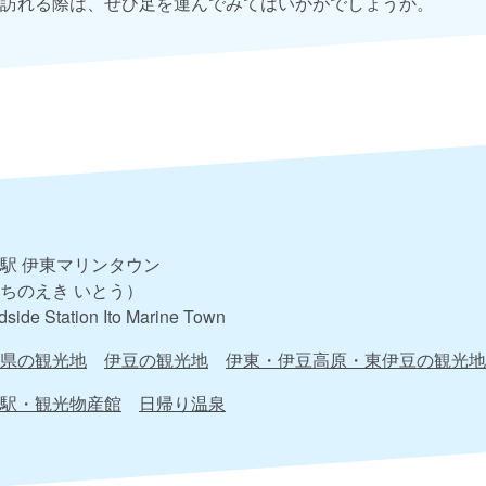
訪れる際は、ぜひ足を運んでみてはいかがでしょうか。
駅 伊東マリンタウン
ちのえき いとう）
side Station Ito Marine Town
県の観光地
伊豆の観光地
伊東・伊豆高原・東伊豆の観光地
駅・観光物産館
日帰り温泉