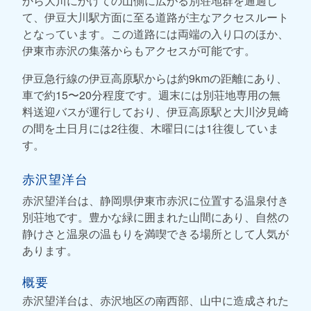
から大川にかけての山側に広がる別荘地群を通過し
て、伊豆大川駅方面に至る道路が主なアクセスルート
となっています。この道路には両端の入り口のほか、
伊東市赤沢の集落からもアクセスが可能です。
伊豆急行線の伊豆高原駅からは約9kmの距離にあり、
車で約15〜20分程度です。週末には別荘地専用の無
料送迎バスが運行しており、伊豆高原駅と大川汐見崎
の間を土日月には2往復、木曜日には1往復していま
す。
赤沢望洋台
赤沢望洋台は、静岡県伊東市赤沢に位置する温泉付き
別荘地です。豊かな緑に囲まれた山間にあり、自然の
静けさと温泉の温もりを満喫できる場所として人気が
あります。
概要
赤沢望洋台は、赤沢地区の南西部、山中に造成された