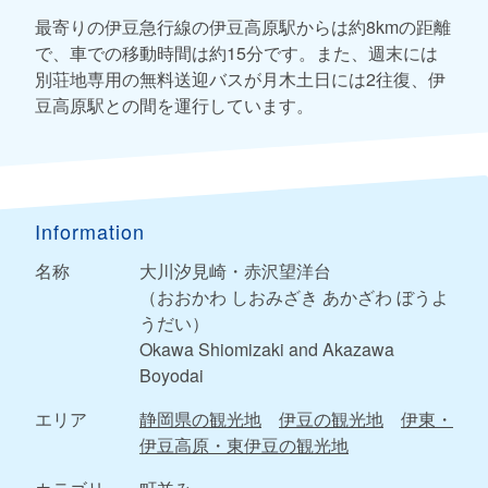
最寄りの伊豆急行線の伊豆高原駅からは約8kmの距離
で、車での移動時間は約15分です。また、週末には
別荘地専用の無料送迎バスが月木土日には2往復、伊
豆高原駅との間を運行しています。
Information
名称
大川汐見崎・赤沢望洋台
（おおかわ しおみざき あかざわ ぼうよ
うだい）
Okawa Shiomizaki and Akazawa
Boyodai
エリア
静岡県の観光地
伊豆の観光地
伊東・
伊豆高原・東伊豆の観光地