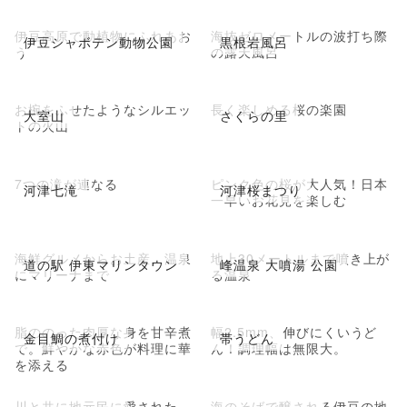
伊豆高原で動植物にふれあお
海抜ゼロメートルの波打ち際
伊豆シャボテン動物公園
黒根岩風呂
う
の露天風呂
お椀をふせたようなシルエッ
長く楽しめる桜の楽園
大室山
さくらの里
トの火山
7つの滝が連なる
ピンク色の桜が大人気！日本
河津七滝
河津桜まつり
一早いお花見を楽しむ
海鮮グルメからお土産、温泉
地上30メートルまで噴き上が
道の駅 伊東マリンタウン
峰温泉 大噴湯 公園
にマリーナまで
る温泉
脂ののった肉厚な身を甘辛煮
幅2.5mm、伸びにくいうど
金目鯛の煮付け
帯うどん
で。鮮やかな赤色が料理に華
ん！調理幅は無限大。
を添える
川と共に地元民に愛された
海のそばで醸される伊豆の地