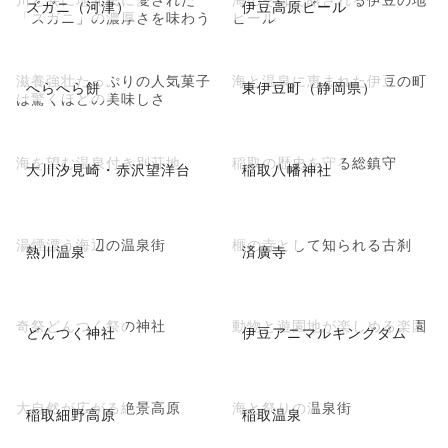
ズガニ（河津）
伊豆高原ビール
「ズガニ」の濃厚さを味わう
ビール
滋養強壮たっぷりの人気菓子
海と温泉に恵まれた伊豆の町
へらへら餅
東伊豆町（静岡県）
は驚くほどの美味しさ
海を望む温泉付き別荘地
稲取の歴史を守る総鎮守
大川汐見崎・赤沢望洋台
稲取八幡神社
湯煙漂う海辺の温泉街
榧の寺として知られる古刹
熱川温泉
済廣寺
奇祭どんつく祭の神社
動物と遊園地が楽しめる楽園
どんつく神社
伊豆アニマルキングダム
大自然が広がる絶景高原
海と祭りの温泉街
稲取細野高原
稲取温泉