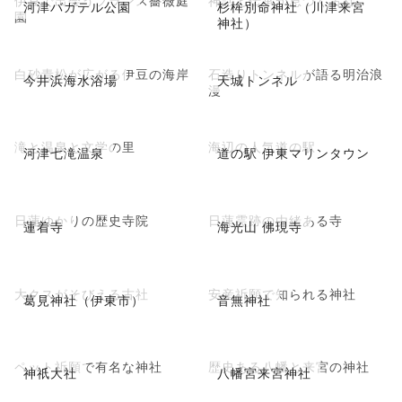
伊豆で出会うフランス薔薇庭
神話と伝承が息づく古社
河津バガテル公園
杉桙別命神社（川津来宮
園
神社）
白砂青松が広がる伊豆の海岸
石造りトンネルが語る明治浪
今井浜海水浴場
天城トンネル
漫
滝と温泉と文学の里
海辺の人気道の駅
河津七滝温泉
道の駅 伊東マリンタウン
日蓮ゆかりの歴史寺院
日蓮霊跡の由緒ある寺
蓮着寺
海光山 佛現寺
大クスがそびえる古社
安産祈願で知られる神社
葛見神社（伊東市）
音無神社
ペット祈願で有名な神社
歴史ある八幡と来宮の神社
神祇大社
八幡宮来宮神社