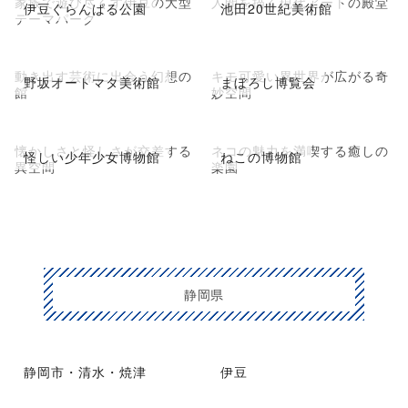
家族で遊び尽くす伊豆の大型
人間を描く現代アートの殿堂
伊豆ぐらんぱる公園
池田20世紀美術館
テーマパーク
動き出す芸術に出会う幻想の
キモ可愛い異世界が広がる奇
野坂オートマタ美術館
まぼろし博覧会
館
妙空間
懐かしさと怪しさが交差する
ネコの魅力を満喫する癒しの
怪しい少年少女博物館
ねこの博物館
異空間
楽園
静岡県
静岡市・清水・焼津
伊豆