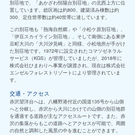
別荘地で、「あかざわ恒陽台別荘地」の北西上方に位
置しています。総区画は約800、建築済み棟数は約
300、定住世帯数は約40世帯に達しています。
この別荘地も「熱海自然郷」や「小松ケ原別荘地」、
「伊豆スカイライン別荘地」、そして南側にある東伊
豆町大川の「大川汐見崎」と同様、小松地所が手がけ
た別荘地です。1972年に設立されたコマツゼネラル
サービス（KGS）が管理していましたが、2018年に
株式会社ひまわりへ事業が譲渡され、現在は株式会社
エンゼルフォレストリゾートにより管理されていま
す。
交通・アクセス
赤沢望洋台へは、八幡野港付近の国道135号から山側
へと分岐し、赤沢から大川にかけての山側の別荘地群
を通過する道路が主なアクセスルートです。また、赤
沢の集落からもこの道路へとアクセスが可能で、周囲
の自然と調和した風景の中を進むことができます。