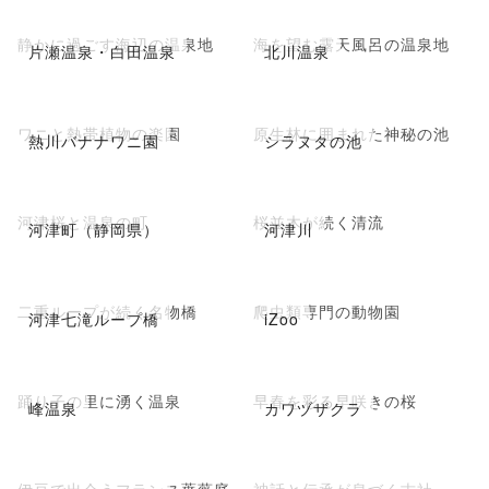
静かに過ごす海辺の温泉地
海を望む露天風呂の温泉地
片瀬温泉・白田温泉
北川温泉
ワニと熱帯植物の楽園
原生林に囲まれた神秘の池
熱川バナナワニ園
シラヌタの池
河津桜と温泉の町
桜並木が続く清流
河津町（静岡県）
河津川
二重ループが続く名物橋
爬虫類専門の動物園
河津七滝ループ橋
iZoo
踊り子の里に湧く温泉
早春を彩る早咲きの桜
峰温泉
カワヅザクラ