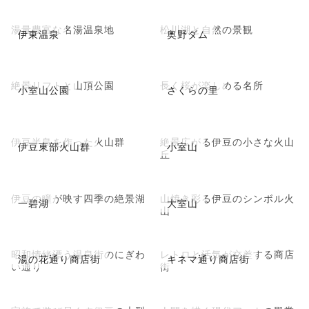
湯量豊富な名湯温泉地
松川湖と自然の景観
伊東温泉
奥野ダム
絶景リフトと山頂公園
長く桜が楽しめる名所
小室山公園
さくらの里
伊豆半島を作った火山群
絶景広がる伊豆の小さな火山
伊豆東部火山群
小室山
丘
伊豆の瞳が映す四季の絶景湖
山焼き彩る伊豆のシンボル火
一碧湖
大室山
山
昭和情緒漂う温泉街のにぎわ
レトロと活気が交差する商店
湯の花通り商店街
キネマ通り商店街
い通り
街