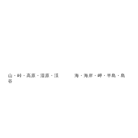
山・峠・高原・湿原・渓
海・海岸・岬・半島・島
谷