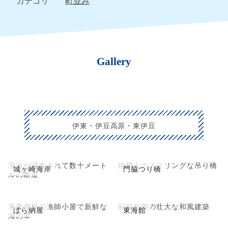
カテゴリ
町並み
Gallery
伊東・伊豆高原・東伊豆
溶岩が浸食されて数十メート
絶壁上のスリリングな吊り橋
城ヶ崎海岸
門脇つり橋
ルの断崖
茅葺屋根の漁師小屋で新鮮な
昭和初期の壮大な和風建築
ぼら納屋
東海館
海の幸