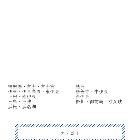
御殿場・富士・富士宮
熱海
伊東・伊豆高原・東伊豆
修善寺・中伊豆
下田・南伊豆
西伊豆
三島・沼津
掛川・御前崎・寸又峡
浜松・浜名湖
カテゴリ