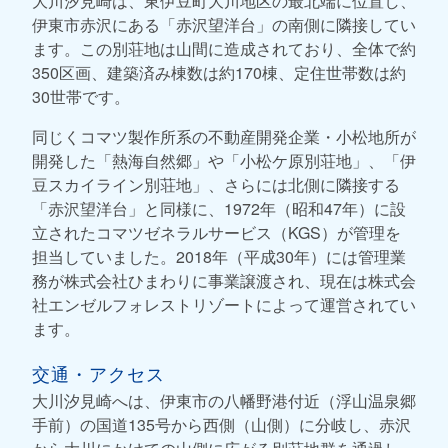
大川汐見崎は、東伊豆町大川地区の最北端に位置し、
伊東市赤沢にある「赤沢望洋台」の南側に隣接してい
ます。この別荘地は山間に造成されており、全体で約
350区画、建築済み棟数は約170棟、定住世帯数は約
30世帯です。
同じくコマツ製作所系の不動産開発企業・小松地所が
開発した「熱海自然郷」や「小松ケ原別荘地」、「伊
豆スカイライン別荘地」、さらには北側に隣接する
「赤沢望洋台」と同様に、1972年（昭和47年）に設
立されたコマツゼネラルサービス（KGS）が管理を
担当していました。2018年（平成30年）には管理業
務が株式会社ひまわりに事業譲渡され、現在は株式会
社エンゼルフォレストリゾートによって運営されてい
ます。
交通・アクセス
大川汐見崎へは、伊東市の八幡野港付近（浮山温泉郷
手前）の国道135号から西側（山側）に分岐し、赤沢