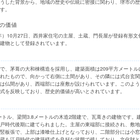
うした背景から、地域の歴史や伝統に密接に関わり、堺市の歴
す。
の価値
29年）10月27日、西井家住宅の主屋、土蔵、門長屋が登録有形
建物として登録されています。
で、茅葺の大和棟構造を採用し、建築面積は209平方メートル
れたもので、向かって右側に土間があり、その隣には式台玄関
は仏間があり、西端部には座敷が設けられています。このよう
式を反映しており、歴史的価値が高いとされています。
メートル、梁間3.8メートルの木造2階建で、瓦葺きの建物です。
戸時代後期に建てられました。主屋の東端部に接続され、敷地
竪板張で、上部は漆喰仕上げとなっており、二階部分には小窓
蔵も江戸時代の建築様式を良好な状態で残しており、文化財と