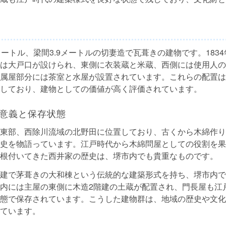
メートル、梁間3.9メートルの切妻造で瓦葺きの建物です。183
は大戸口が設けられ、東側に衣装蔵と米蔵、西側には使用人の
属屋部分には茶室と水屋が設置されています。これらの配置は
しており、建物としての価値が高く評価されています。
意義と保存状態
東部、西除川流域の北野田に位置しており、古くから木綿作り
史を物語っています。江戸時代から木綿問屋としての役割を果
根付いてきた西井家の歴史は、堺市内でも貴重なものです。
建で茅葺きの大和棟という伝統的な建築形式を持ち、堺市内で
内には主屋の東側に木造2階建の土蔵が配置され、門長屋も江
態で保存されています。こうした建物群は、地域の歴史や文化
ています。