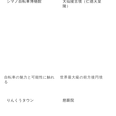
シマノ自転車博物館
大仙陵古墳（仁徳天皇
陵）
自転車の魅力と可能性に触れ
世界最大級の前方後円墳
る
りんくうタウン
慈眼院