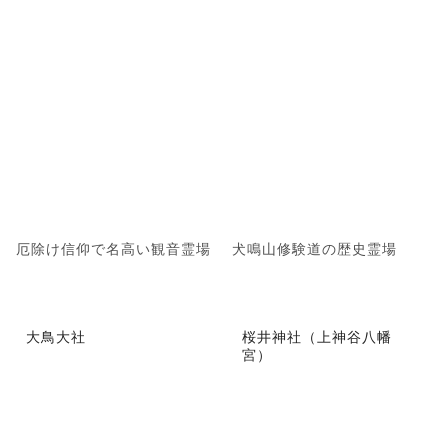
厄除け信仰で名高い観音霊場
犬鳴山修験道の歴史霊場
大鳥大社
桜井神社（上神谷八幡
宮）