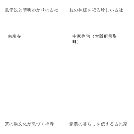
狐伝説と晴明ゆかりの古社
枕の神様を祀る珍しい古社
南宗寺
中家住宅（大阪府熊取
町）
茶の湯文化が息づく禅寺
豪農の暮らしを伝える古民家