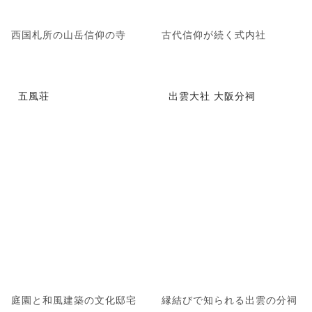
西国札所の山岳信仰の寺
古代信仰が続く式内社
五風荘
出雲大社 大阪分祠
庭園と和風建築の文化邸宅
縁結びで知られる出雲の分祠