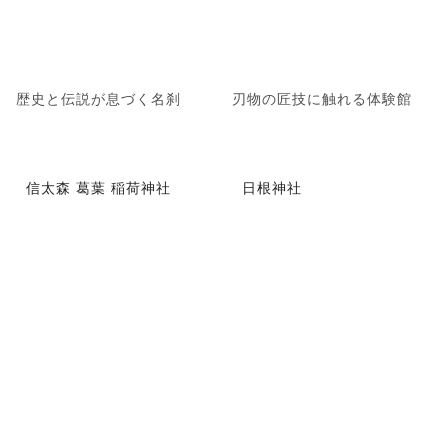
歴史と伝説が息づく名刹
刃物の匠技に触れる体験館
信太森 葛葉 稲荷神社
日根神社