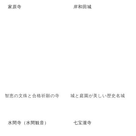
家原寺
岸和田城
智恵の文殊と合格祈願の寺
城と庭園が美しい歴史名城
水間寺（水間観音）
七宝瀧寺