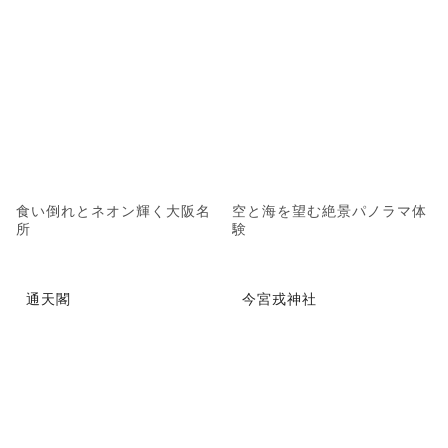
食い倒れとネオン輝く大阪名
空と海を望む絶景パノラマ体
所
験
通天閣
今宮戎神社