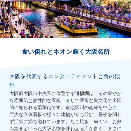
食い倒れとネオン輝く大阪名所
大阪を代表するエンターテイメントと食の殿
堂
大阪府大阪市中央区に位置する
道頓堀
は、その賑やか
な雰囲気と個性的な看板、そして豊富な食文化で全国
的に知られる繁華街です。道頓堀川の南岸を中心に、
巨大な立体看板や様々な建物が立ち並び、昼夜を問わ
ず活気に満ち溢れています。たこ焼き、串カツ、お好
み焼きといった大阪名物を味わえる店が多く、まさに