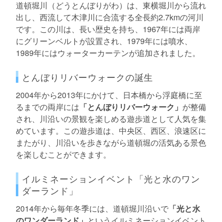
道頓堀川（どうとんぼりがわ）は、東横堀川から流れ
出し、西流して木津川に合流する全長約2.7kmの河川
です。この川は、長い歴史を持ち、1967年には両岸
にグリーンベルトが設置され、1979年には噴水、
1989年にはウォーターカーテンが追加されました。
とんぼりリバーウォークの誕生
2004年から2013年にかけて、日本橋から浮庭橋に至
るまでの両岸には
「とんぼりリバーウォーク」
が整備
され、川沿いの景観を楽しめる遊歩道として人気を集
めています。この遊歩道は、中央区、西区、浪速区に
またがり、川沿いを歩きながら道頓堀の活気ある景色
を楽しむことができます。
イルミネーションイベント「光と水のワン
ダーランド」
2014年から毎年冬季には、道頓堀川沿いで
「光と水
のワンダーランド」
というイルミネーションイベント