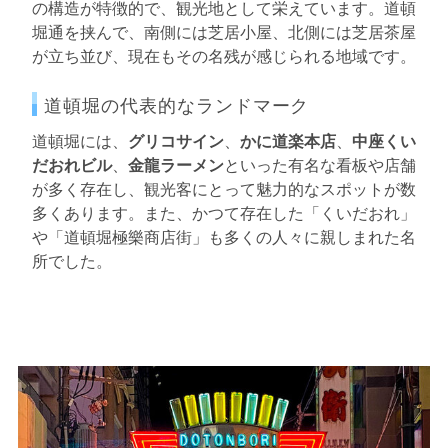
の構造が特徴的で、観光地として栄えています。道頓
堀通を挟んで、南側には芝居小屋、北側には芝居茶屋
が立ち並び、現在もその名残が感じられる地域です。
道頓堀の代表的なランドマーク
道頓堀には、
グリコサイン
、
かに道楽本店
、
中座くい
だおれビル
、
金龍ラーメン
といった有名な看板や店舗
が多く存在し、観光客にとって魅力的なスポットが数
多くあります。また、かつて存在した「くいだおれ」
や「道頓堀極樂商店街」も多くの人々に親しまれた名
所でした。