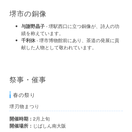
堺市の銅像
与謝野晶子
- 堺駅西口に立つ銅像が、詩人の功
績を称えています。
千利休
- 堺市博物館前にあり、茶道の発展に貢
献した人物として敬われています。
祭事・催事
春の祭り
堺刃物まつり
開催時期：
2月上旬
開催場所：
じばしん南大阪