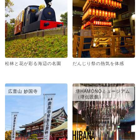
松林と花が彩る海辺の名園
だんじり祭の熱気を体感
広普山 妙国寺
堺HAMONOミュージアム
（堺伝匠館）