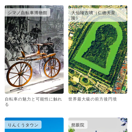
シマノ自転車博物館
大仙陵古墳（仁徳天皇
陵）
自転車の魅力と可能性に触れ
世界最大級の前方後円墳
る
りんくうタウン
慈眼院