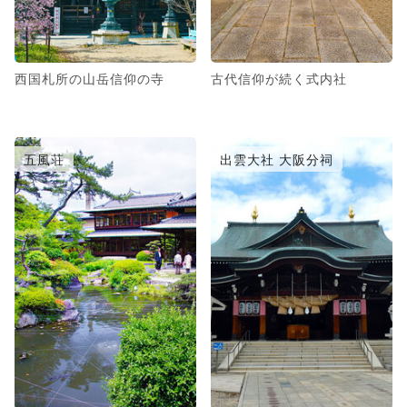
西国札所の山岳信仰の寺
古代信仰が続く式内社
五風荘
出雲大社 大阪分祠