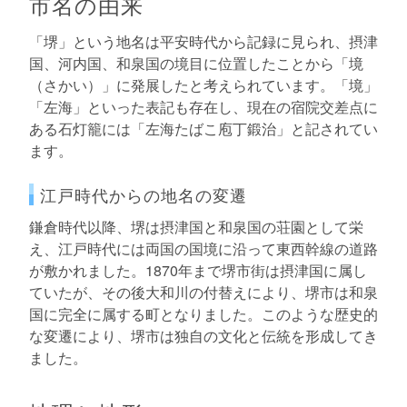
市名の由来
「堺」という地名は平安時代から記録に見られ、摂津
国、河内国、和泉国の境目に位置したことから「境
（さかい）」に発展したと考えられています。「境」
「左海」といった表記も存在し、現在の宿院交差点に
ある石灯籠には「左海たばこ庖丁鍛治」と記されてい
ます。
江戸時代からの地名の変遷
鎌倉時代以降、堺は摂津国と和泉国の荘園として栄
え、江戸時代には両国の国境に沿って東西幹線の道路
が敷かれました。1870年まで堺市街は摂津国に属し
ていたが、その後大和川の付替えにより、堺市は和泉
国に完全に属する町となりました。このような歴史的
な変遷により、堺市は独自の文化と伝統を形成してき
ました。