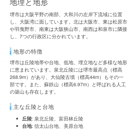
地理と地形
堺市は大阪平野の南部、大和川の左岸下流域に位置
し、大阪湾に面しています。北は大阪市、東は松原市
や羽曳野市、南東は大阪狭山市、南西は和泉市に隣接
し、7つの行政区に分かれています。
地形の特徴
堺市は丘陵地帯や台地、低地、埋立地など多様な地形
に恵まれています。泉北丘陵には堺市最高点（標高
268.9m）があり、大仙陵古墳（標高44m）もその一
部です。また、蘇鉄山（標高6.97m）と呼ばれる人工
の築山も存在します。
主な丘陵と台地
丘陵
: 泉北丘陵、富田林丘陵
台地
: 信太山台地、美原台地