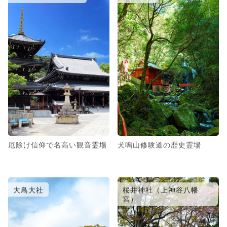
厄除け信仰で名高い観音霊場
犬鳴山修験道の歴史霊場
大鳥大社
桜井神社（上神谷八幡
宮）