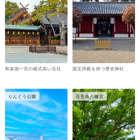
和泉国一宮の格式高い古社
国宝拝殿を持つ歴史神社
りんくう公園
百舌鳥八幡宮