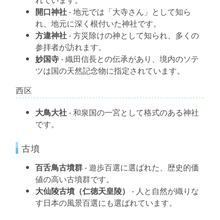
開口神社
- 地元では「大寺さん」として知ら
れ、地元に深く根付いた神社です。
方違神社
- 方災除けの神として知られ、多くの
参拝者が訪れます。
妙国寺
- 織田信長との伝承があり、境内のソテ
ツは国の天然記念物に指定されています。
西区
大鳥大社
- 和泉国の一宮として格式のある神社
です。
古墳
百舌鳥古墳群
- 遊歩百選に選ばれた、歴史的価
値の高い古墳群です。
大仙陵古墳（仁徳天皇陵）
- 人と自然が織りな
す日本の風景百選にも選ばれています。