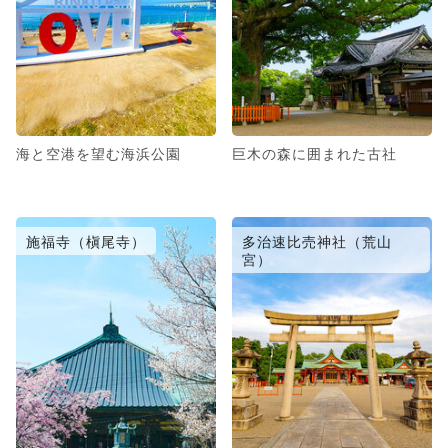
海と空港を望む海浜公園
巨木の森に囲まれた古社
施福寺（槇尾寺）
多治速比売神社（荒山
宮）