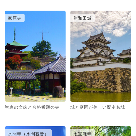
家原寺
岸和田城
智恵の文殊と合格祈願の寺
城と庭園が美しい歴史名城
水間寺（水間観音）
七宝瀧寺