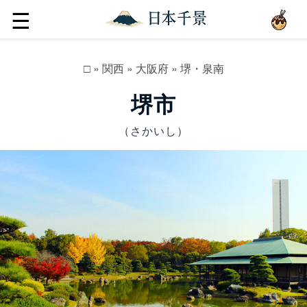
☰
□
»
関西
»
大阪府
»
堺・泉南
堺市
（さかいし）