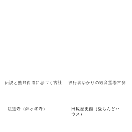
伝説と熊野街道に息づく古社
役行者ゆかりの観音霊場古刹
法道寺（鉢ヶ峯寺）
田尻歴史館（愛らんどハ
ウス）