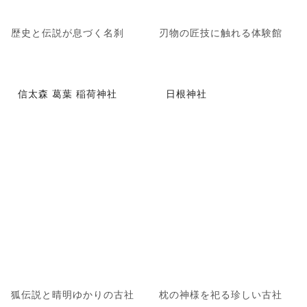
歴史と伝説が息づく名刹
刃物の匠技に触れる体験館
信太森 葛葉 稲荷神社
日根神社
狐伝説と晴明ゆかりの古社
枕の神様を祀る珍しい古社