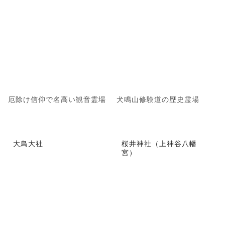
厄除け信仰で名高い観音霊場
犬鳴山修験道の歴史霊場
大鳥大社
桜井神社（上神谷八幡
宮）