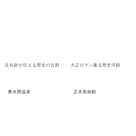
文化財が伝える歴史の古刹
大正ロマン薫る歴史洋館
奥水間温泉
正木美術館