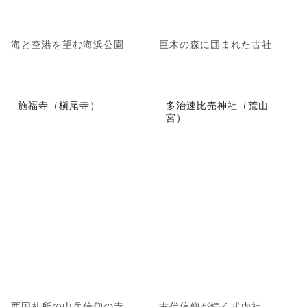
海と空港を望む海浜公園
巨木の森に囲まれた古社
施福寺（槇尾寺）
多治速比売神社（荒山
宮）
西国札所の山岳信仰の寺
古代信仰が続く式内社