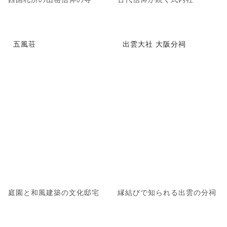
五風荘
出雲大社 大阪分祠
庭園と和風建築の文化邸宅
縁結びで知られる出雲の分祠