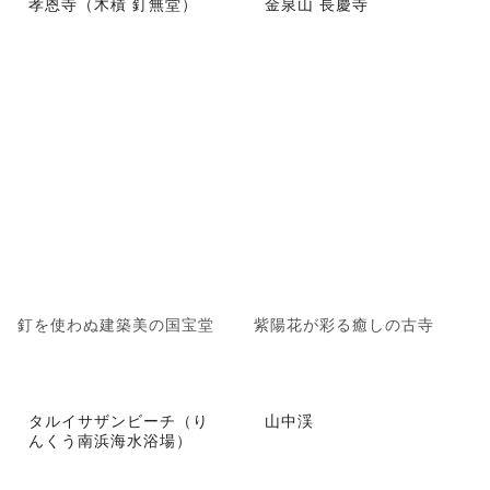
孝恩寺（木積 釘無堂）
金泉山 長慶寺
釘を使わぬ建築美の国宝堂
紫陽花が彩る癒しの古寺
タルイサザンビーチ（り
山中渓
んくう南浜海水浴場）