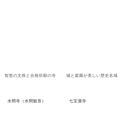
智恵の文殊と合格祈願の寺
城と庭園が美しい歴史名城
水間寺（水間観音）
七宝瀧寺