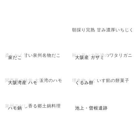
朝採り完熟 甘み濃厚いちじく
柔らかく甘い泉州名物だこ
秋に旨い大阪湾のワタリガニ
泉だこ
大阪産 ガザミ
関西夏の味覚 大阪湾のハモ
堺名物 うぐいす餡の餅菓子
大阪湾産 ハモ
くるみ餅
泉州のだし香る郷土鍋料理
ハモ鍋
池上・曽根遺跡