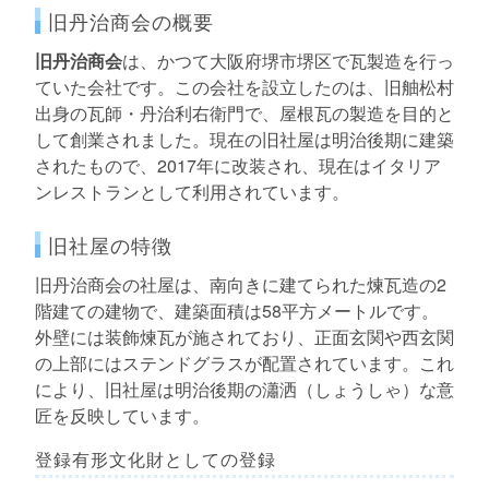
旧丹治商会の概要
旧丹治商会
は、かつて大阪府堺市堺区で瓦製造を行っ
ていた会社です。この会社を設立したのは、旧舳松村
出身の瓦師・丹治利右衛門で、屋根瓦の製造を目的と
して創業されました。現在の旧社屋は明治後期に建築
されたもので、2017年に改装され、現在はイタリア
ンレストランとして利用されています。
旧社屋の特徴
旧丹治商会の社屋は、南向きに建てられた煉瓦造の2
階建ての建物で、建築面積は58平方メートルです。
外壁には装飾煉瓦が施されており、正面玄関や西玄関
の上部にはステンドグラスが配置されています。これ
により、旧社屋は明治後期の瀟洒（しょうしゃ）な意
匠を反映しています。
登録有形文化財としての登録