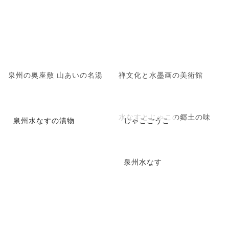
泉州の奥座敷 山あいの名湯
禅文化と水墨画の美術館
水なすとじゃこの郷土の味
泉州水なすの漬物
じゃこごうこ
泉州水なす