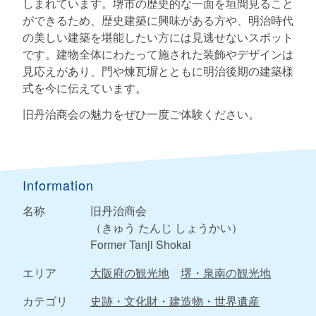
しまれています。堺市の歴史的な一面を垣間見ること
ができるため、歴史建築に興味がある方や、明治時代
の美しい建築を堪能したい方には見逃せないスポット
です。建物全体にわたって施された装飾やデザインは
見応えがあり、門や煉瓦塀とともに明治後期の建築様
式を今に伝えています。
旧丹治商会の魅力をぜひ一度ご体験ください。
Information
名称
旧丹治商会
（きゅう たんじ しょうかい）
Former Tanji Shokai
エリア
大阪府の観光地
堺・泉南の観光地
カテゴリ
史跡・文化財・建造物・世界遺産