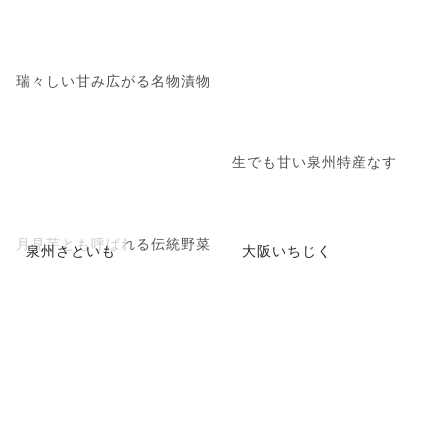
瑞々しい甘み広がる名物漬物
生でも甘い泉州特産なす
月見芋とも呼ばれる伝統野菜
泉州さといも
大阪いちじく