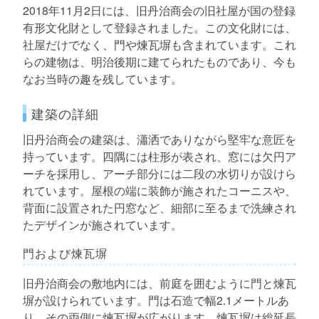
2018年11月2日には、旧丹治商会の旧社屋が国の登録
有形文化財として登録されました。この文化財には、
社屋だけでなく、門や煉瓦塀も含まれています。これ
らの建物は、明治後期に建てられたものであり、今も
なお当時の趣を残しています。
建築の詳細
旧丹治商会の建築は、瀟洒でありながら堅牢な意匠を
持っています。四隅には柱形が表され、窓には欠円ア
ーチを採用し、アーチ部分には二段の水切りが設けら
れています。屋根の端に装飾が施されたコーニスや、
背面に設置された円窓など、細部に至るまで洗練され
たデザインが施されています。
門および煉瓦塀
旧丹治商会の敷地内には、前庭を囲むように門と煉瓦
塀が設けられています。門は石造で幅2.1メートルあ
り、その両側に煉瓦塀が広がります。煉瓦塀は総延長