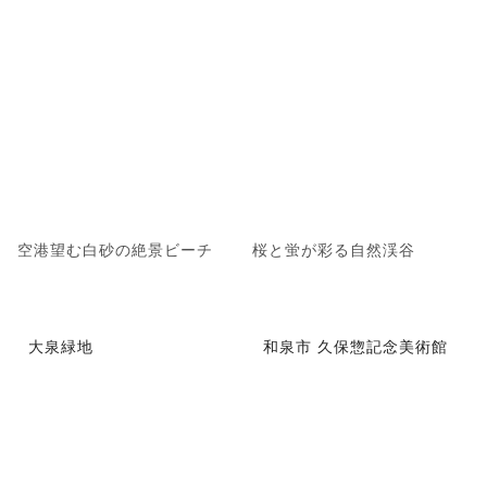
空港望む白砂の絶景ビーチ
桜と蛍が彩る自然渓谷
大泉緑地
和泉市 久保惣記念美術館