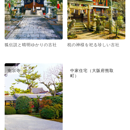
狐伝説と晴明ゆかりの古社
枕の神様を祀る珍しい古社
南宗寺
中家住宅（大阪府熊取
町）