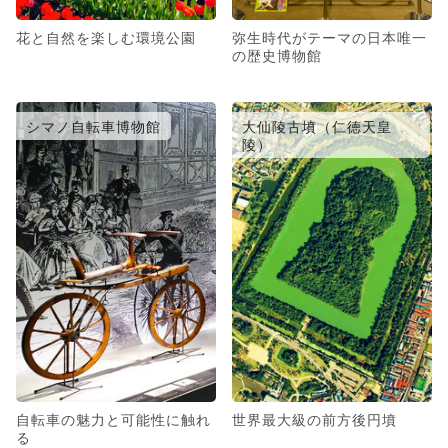
花と自然を楽しむ環境公園
弥生時代がテーマの日本唯一
の歴史博物館
シマノ自転車博物館
大仙陵古墳（仁徳天皇
陵）
自転車の魅力と可能性に触れ
世界最大級の前方後円墳
る