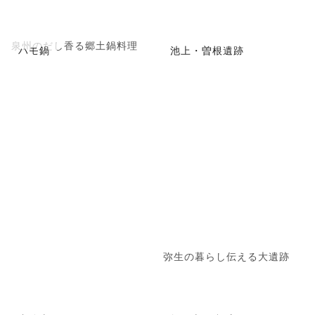
泉州のだし香る郷土鍋料理
ハモ鍋
池上・曽根遺跡
弥生の暮らし伝える大遺跡