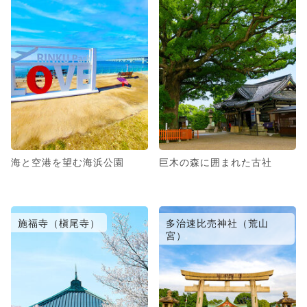
海と空港を望む海浜公園
巨木の森に囲まれた古社
施福寺（槇尾寺）
多治速比売神社（荒山
宮）