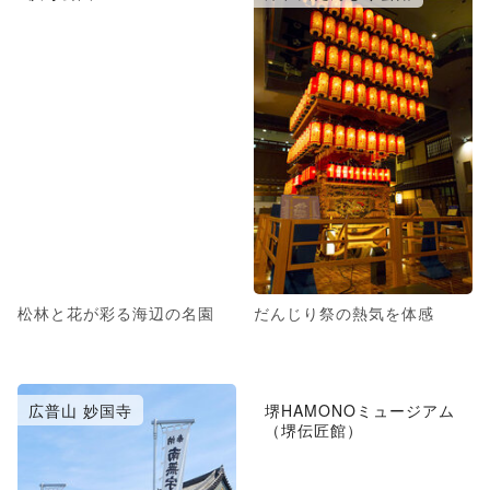
松林と花が彩る海辺の名園
だんじり祭の熱気を体感
広普山 妙国寺
堺HAMONOミュージアム
（堺伝匠館）