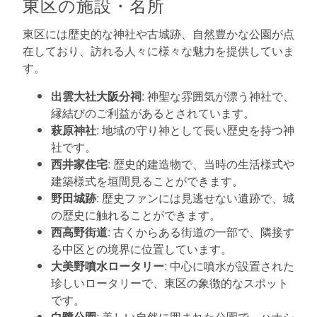
東区の施設・名所
東区には歴史的な神社や古城跡、自然豊かな公園が点
在しており、訪れる人々に様々な魅力を提供していま
す。
出雲大社大阪分祠
: 神聖な雰囲気が漂う神社で、
縁結びのご利益があるとされています。
萩原神社
: 地域の守り神として長い歴史を持つ神
社です。
西井家住宅
: 歴史的建造物で、当時の生活様式や
建築様式を垣間見ることができます。
野田城跡
: 歴史ファンには見逃せない遺跡で、城
の歴史に触れることができます。
西高野街道
: 古くからある街道の一部で、隣接す
る中区との境界に位置しています。
大美野噴水ロータリー
: 中心に噴水が設置された
珍しいロータリーで、東区の象徴的なスポット
です。
白鷺公園
: 美しい自然に囲まれた公園で、ハナシ