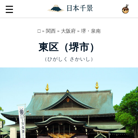
☰
□
»
関西
»
大阪府
»
堺・泉南
東区（堺市）
（ひがしく さかいし）