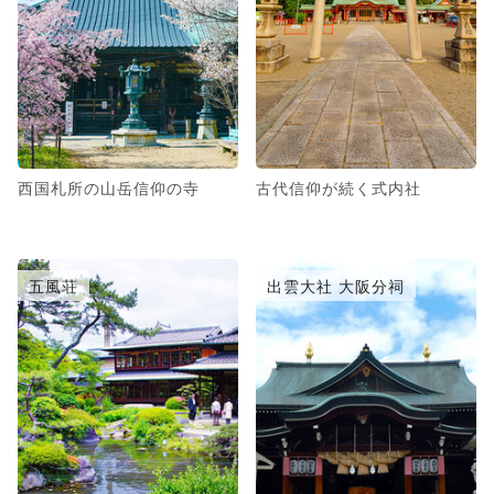
西国札所の山岳信仰の寺
古代信仰が続く式内社
五風荘
出雲大社 大阪分祠