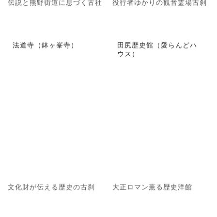
伝説と熊野街道に息づく古社
役行者ゆかりの観音霊場古刹
法道寺（鉢ヶ峯寺）
田尻歴史館（愛らんどハ
ウス）
文化財が伝える歴史の古刹
大正ロマン薫る歴史洋館