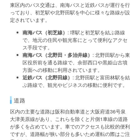
東区内のバス交通は、南海バスと近鉄バスが運行を行
っており、初芝駅や北野田駅を中心に様々な路線が設
定されています。
南海バス（初芝線）
: 堺駅と初芝駅を結ぶ路線
で、地元の住民や観光客にとって便利なアクセ
ス手段です。
南海バス（北野田・多治井線）
: 北野田駅から東
区役所前を通る路線で、余部西口や黒姫山古墳
方面への移動に利用されています。
近鉄バス（北野田線）
: 北野田駅と富田林駅を結
ぶ路線で、観光やビジネスの移動に便利です。
道路
区内の主要な道路は阪和自動車道と大阪府道36号泉
大津美原線があり、これらを除くと片側1車線の道路
が多くを占めています。車でのアクセスも比較的便利
ですが、道路幅が狭い部分も多いため運転の際はご注