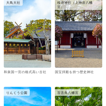
大鳥大社
桜井神社（上神谷八幡
宮）
和泉国一宮の格式高い古社
国宝拝殿を持つ歴史神社
りんくう公園
百舌鳥八幡宮