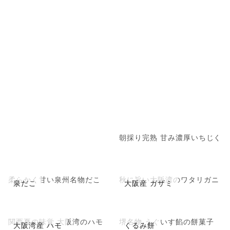
朝採り完熟 甘み濃厚いちじく
柔らかく甘い泉州名物だこ
秋に旨い大阪湾のワタリガニ
泉だこ
大阪産 ガザミ
関西夏の味覚 大阪湾のハモ
堺名物 うぐいす餡の餅菓子
大阪湾産 ハモ
くるみ餅