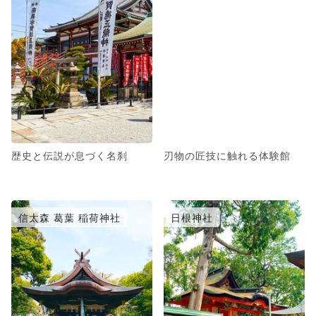
歴史と伝説が息づく名刹
刃物の匠技に触れる体験館
信太森 葛葉 稲荷神社
日根神社