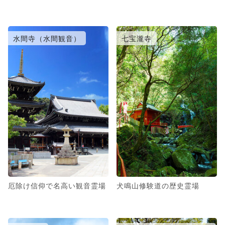
水間寺（水間観音）
七宝瀧寺
厄除け信仰で名高い観音霊場
犬鳴山修験道の歴史霊場