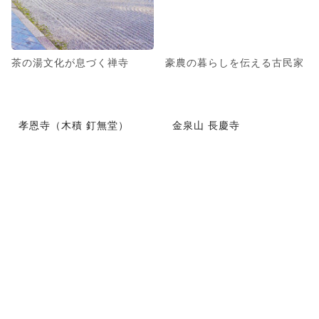
茶の湯文化が息づく禅寺
豪農の暮らしを伝える古民家
孝恩寺（木積 釘無堂）
金泉山 長慶寺