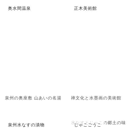
奥水間温泉
正木美術館
泉州の奥座敷 山あいの名湯
禅文化と水墨画の美術館
水なすとじゃこの郷土の味
泉州水なすの漬物
じゃこごうこ