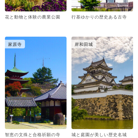
花と動物と体験の農業公園
行基ゆかりの歴史ある古寺
家原寺
岸和田城
智恵の文殊と合格祈願の寺
城と庭園が美しい歴史名城