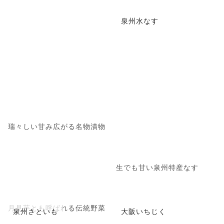
泉州水なす
瑞々しい甘み広がる名物漬物
生でも甘い泉州特産なす
月見芋とも呼ばれる伝統野菜
泉州さといも
大阪いちじく