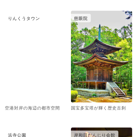
りんくうタウン
慈眼院
空港対岸の海辺の都市空間
国宝多宝塔が輝く歴史古刹
浜寺公園
岸和田だんじり会館