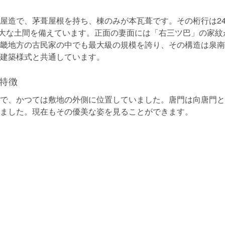
屋造で、茅葺屋根を持ち、棟のみが本瓦葺です。その桁行は24
、広大な土間を備えています。正面の妻面には「右三ツ巴」の家
畿地方の古民家の中でも最大級の規模を誇り、その構造は泉南
建築様式と共通しています。
特徴
で、かつては敷地の外側に位置していました。唐門は向唐門と
ました。現在もその優美な姿を見ることができます。