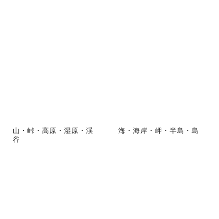
山・峠・高原・湿原・渓
海・海岸・岬・半島・島
谷