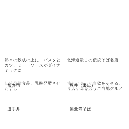
熱々の鉄板の上に、パスタと
北海道最古の伝統そば名店
カツ、ミートソースがダイナ
ミックに
伝統発酵食品、乳酸発酵させ
甘辛いタレが食欲をそそる。
飯寿司
豚丼（帯広）
たすし
各店が味を競うご当地グルメ
勝手丼
無量寿そば