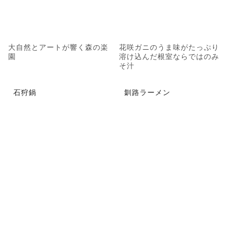
大自然とアートが響く森の楽
花咲ガニのうま味がたっぷり
園
溶け込んだ根室ならではのみ
そ汁
石狩鍋
釧路ラーメン