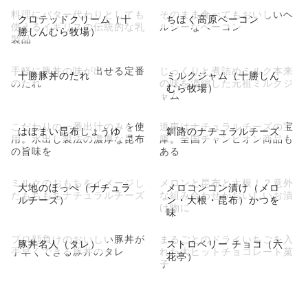
料理にバター代わりとしても
そのまま食べてもおいしいヘ
クロテッドクリーム（十
ちほく高原ベーコン
使えるイギリスの伝統的な乳
ルシーなベーコン
勝しんむら牧場）
製品
手軽に豚丼の味が出せる定番
じっくりと煮詰めミルク本来
十勝豚丼のたれ
ミルクジャム（十勝しん
のたれ
の味を濃縮した元祖ミルクジ
むら牧場）
ャム
こだわりの一番出汁のみを使
道東はナチュラルチーズの宝
はぼまい昆布しょうゆ
釧路のナチュラルチーズ
用。水出し製法の濃厚な昆布
庫。全国チャンピオン商品も
の旨味を
ある
ミルクのおもちをイメージし
メロンと昆布と大根！？意外
大地のほっぺ（ナチュラ
メロコンコン漬け（メロ
たもちもちナチュラルチーズ
な組み合わせがおいしいお漬
ルチーズ）
ン・大根・昆布）かつを
け物に
味
プロ顔負けのおいしい豚丼が
まるごとのドライいちごを入
豚丼名人（タレ）
ストロベリー チョコ（六
手早くできる豚丼のタレ
れた大ヒットチョコレート菓
花亭）
子