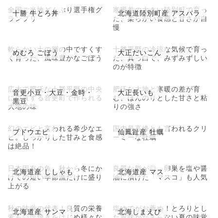
全国ご当地どんぶり選手権グ
寒暖差の大きい陸別町で育っ
十勝 牛とろ丼
北海道陸別町産 アスパラ
ランプリ
た、柔らかい食感と甘さが自
慢
軟らかい土の層の中ですくす
十勝平野の冷涼な気候で育っ
めむろ ごぼう
大正だいこん
く育った、風味豊かなごぼう
た、真っ白で、みずみずしい
のが特徴
広大で肥沃な十勝平野の中央
肥沃な大地と寒暖の差が育
音更小豆・大豆・金時・
大正長いも
に位置する音更町で作られる
む、ほんのりとした甘さと粘
黒豆
大地の味
りの強さ
幻のエビと言われる希少なエ
国内最高峰とも言われるクリ
ブドウエビ
仙鳳趾産 牡蠣
ビ。しっかりした甘みと食感
ーミーな牡蠣
は絶品！
日本固有の魚。秋から冬にか
良質な脂が◎。卵巣を塩や醤
北海道産 ししゃも
北海道産 マス
けての短い季節漁だけに盛り
油に漬けた「マスコ」も人気
上がる
秋の味覚の代表！良質の栄養
塩ゆでがお薦め！とろりとし
北海道産 サンマ
北海しまえび
素も◎塩焼きをはじめ様々な
た旨味がたまらない夏の味覚