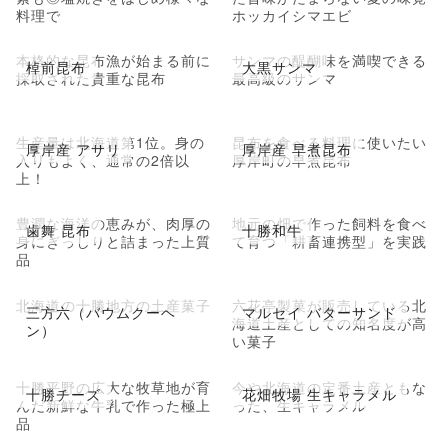
料理で
ホッカイシマエビ
本格的な昆布漁が始まる前に
サンマの醍醐味を満喫できる
棹前昆布
大黒サンマ
採取された貴重な昆布
最高級のサンマ
生産量は北海道第1位。身の
昆布を食べる料理に使いたい
厚岸産 アサリ
厚岸産 早煮昆布
入りもよく、通常の2倍以
厚岸町の早煮昆布
上！
豊潤な海洋の恵みが、肉厚の
地元の畑で作った飼料を食べ
歯舞 昆布
十勝和牛
身にぎっしりと詰まった上質
て育つ「耕畜連携型」を実践
品
北海道の十勝地方の土産菓子
六花亭製菓が販売している北
三方六（バウムクーヘ
マルセイ バターサンド
海道土産としての知名度が高
ン）
い菓子
十勝平野の広大な牧草地が育
今や北海道の定番土産ともな
十勝チーズ
花畑牧場 生キャラメル
んだ新鮮な牛乳で作った極上
った、生キャラメル
品