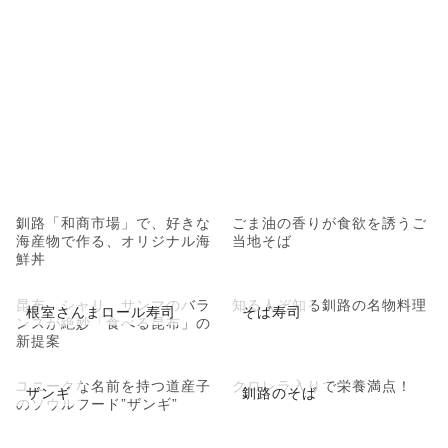
釧路「和商市場」で、好きな
ごま油の香りが食欲を誘うご
海産物で作る、オリジナル海
当地そば
鮮丼
昆布、シャリ、サンマのバラ
知る人ぞ知る釧路の名物料理
根室さんまロール寿司
そば寿司
ンスが絶妙「食べる昆布」の
新提案
ユニークな名前を持つ道産子
クロレラ入りで栄養満点！
ザンギ
釧路のそば
のソウルフード”ザンギ”