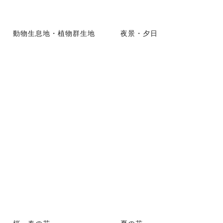
動物生息地・植物群生地
夜景・夕日
桜・春の花
夏の花