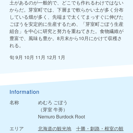
土があるのが一般的で、どこでも作れるわけではない
からだ。芽室町では、下層まで軟らかい土が多く分布
している畑が多く、先端まで太くてまっすぐに伸びた
ごぼうを安定的に生産するため、「芽室町ごぼう生産
組合」を中心に研究と努力を重ねてきた。食物繊維が
豊富で、風味も豊か。8月末から10月にかけて収穫さ
れる。
旬 9月 10月 11月 12月 1月
Information
名称
めむろ ごぼう
（芽室 牛蒡）
Nemuro Burdock Root
エリア
北海道の観光地
十勝・釧路・根室の観