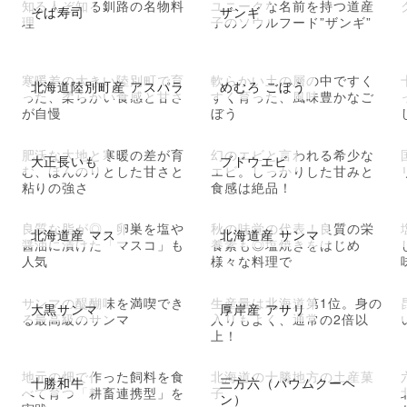
知る人ぞ知る釧路の名物料
ユニークな名前を持つ道産
そば寿司
ザンギ
理
子のソウルフード”ザンギ”
寒暖差の大きい陸別町で育
軟らかい土の層の中ですく
北海道陸別町産 アスパラ
めむろ ごぼう
った、柔らかい食感と甘さ
すく育った、風味豊かなご
が自慢
ぼう
肥沃な大地と寒暖の差が育
幻のエビと言われる希少な
大正長いも
ブドウエビ
む、ほんのりとした甘さと
エビ。しっかりした甘みと
粘りの強さ
食感は絶品！
良質な脂が◎。卵巣を塩や
秋の味覚の代表！良質の栄
北海道産 マス
北海道産 サンマ
醤油に漬けた「マスコ」も
養素も◎塩焼きをはじめ
人気
様々な料理で
サンマの醍醐味を満喫でき
生産量は北海道第1位。身の
大黒サンマ
厚岸産 アサリ
る最高級のサンマ
入りもよく、通常の2倍以
上！
地元の畑で作った飼料を食
北海道の十勝地方の土産菓
十勝和牛
三方六（バウムクーヘ
べて育つ「耕畜連携型」を
子
ン）