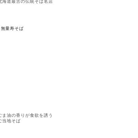
北海道最古の伝統そば名店
無量寿そば
ごま油の香りが食欲を誘う
ご当地そば