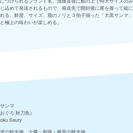
につけられるブランド名。漁獲直後に船の上で特大サイズのみ
じ込めて発送されるもので、発送先で開封後に尾を握って縦に
れる。鮮度、サイズ、脂のノリと３拍子揃った「大黒サンマ」
と極上の味わいが楽しめる。
月
サンマ
おぐろ 秋刀魚）
koku Saury
道の観光地
十勝・釧路・根室の観光地