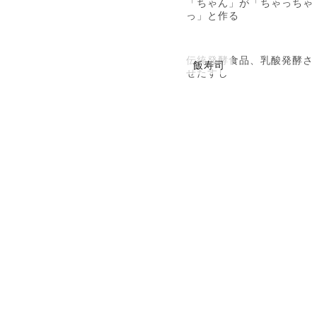
「ちゃん」が「ちゃっちゃ
っ」と作る
伝統発酵食品、乳酸発酵さ
飯寿司
せたすし