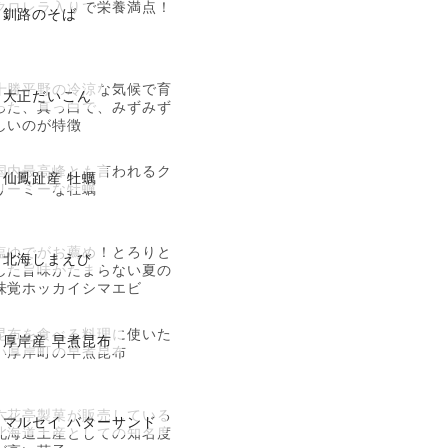
クロレラ入りで栄養満点！
釧路のそば
十勝平野の冷涼な気候で育
大正だいこん
った、真っ白で、みずみず
しいのが特徴
国内最高峰とも言われるク
仙鳳趾産 牡蠣
リーミーな牡蠣
塩ゆでがお薦め！とろりと
北海しまえび
した旨味がたまらない夏の
味覚ホッカイシマエビ
昆布を食べる料理に使いた
厚岸産 早煮昆布
い厚岸町の早煮昆布
六花亭製菓が販売している
マルセイ バターサンド
北海道土産としての知名度