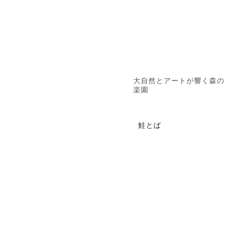
大自然とアートが響く森の
楽園
鮭とば