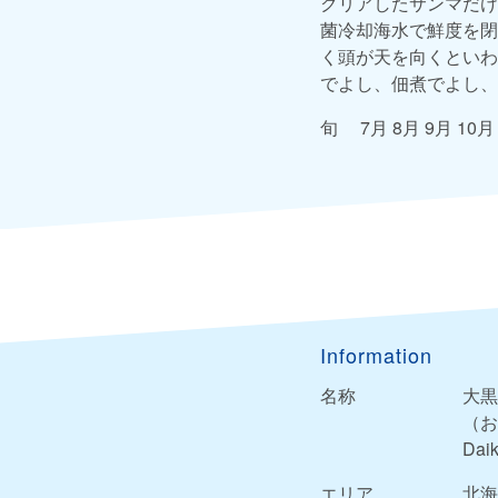
クリアしたサンマだけ
菌冷却海水で鮮度を閉
く頭が天を向くといわ
でよし、佃煮でよし、
旬 7月 8月 9月 10
Information
名称
大黒
（お
Dai
エリア
北海