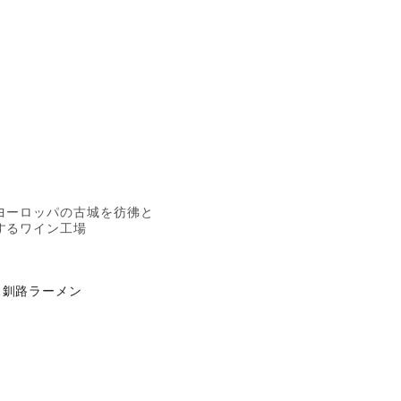
ヨーロッパの古城を彷彿と
するワイン工場
釧路ラーメン