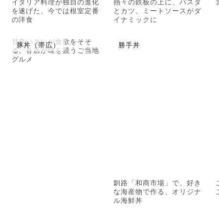
イタリア料理が独自の進化
熱々の鉄板の上に、パスタ
を遂げた、今では根室定番
とカツ、ミートソースがダ
の洋食
イナミックに
甘辛いタレが食欲をそそ
豚丼（帯広）
勝手丼
る。各店が味を競うご当地
グルメ
釧路「和商市場」で、好き
な海産物で作る、オリジナ
ル海鮮丼