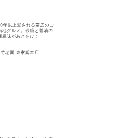
30年以上愛される帯広のご
当地グルメ。砂糖と醤油の
和風味があとをひく
竹老園 東家総本店