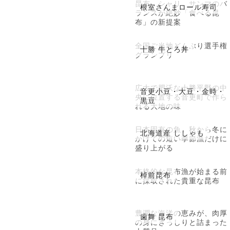
昆布、シャリ、サンマのバ
根室さんまロール寿司
ランスが絶妙「食べる昆
布」の新提案
全国ご当地どんぶり選手権
十勝 牛とろ丼
グランプリ
広大で肥沃な十勝平野の中
音更小豆・大豆・金時・
央に位置する音更町で作ら
黒豆
れる大地の味
日本固有の魚。秋から冬に
北海道産 ししゃも
かけての短い季節漁だけに
盛り上がる
本格的な昆布漁が始まる前
棹前昆布
に採取された貴重な昆布
豊潤な海洋の恵みが、肉厚
歯舞 昆布
の身にぎっしりと詰まった