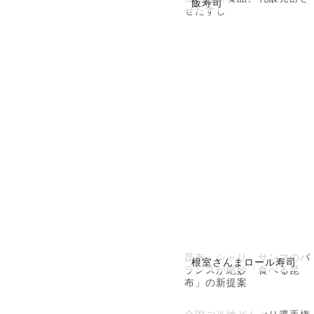
飯寿司
せたすし
昆布、シャリ、サンマのバ
根室さんまロール寿司
ランスが絶妙「食べる昆
布」の新提案