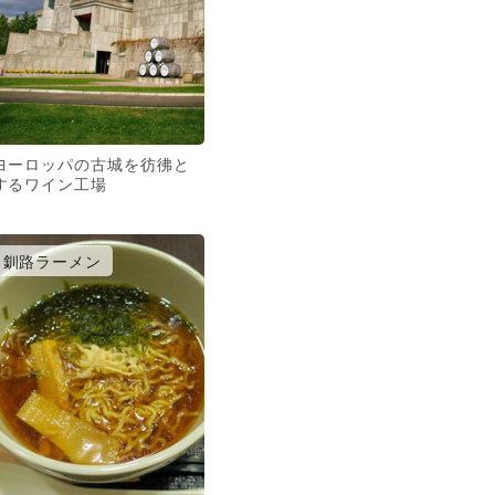
ヨーロッパの古城を彷彿と
するワイン工場
釧路ラーメン