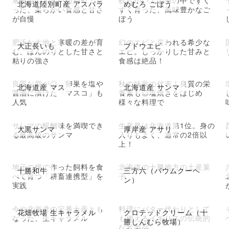
寒暖差の大きい陸別町で育
軟らかい土の層の中ですく
北海道陸別町産 アスパラ
めむろ ごぼう
った、柔らかい食感と甘さ
すく育った、風味豊かなご
が自慢
ぼう
肥沃な大地と寒暖の差が育
幻のエビと言われる希少な
大正長いも
ブドウエビ
む、ほんのりとした甘さと
エビ。しっかりした甘みと
粘りの強さ
食感は絶品！
良質な脂が◎。卵巣を塩や
秋の味覚の代表！良質の栄
北海道産 マス
北海道産 サンマ
醤油に漬けた「マスコ」も
養素も◎塩焼きをはじめ
人気
様々な料理で
サンマの醍醐味を満喫でき
生産量は北海道第1位。身の
大黒サンマ
厚岸産 アサリ
る最高級のサンマ
入りもよく、通常の2倍以
上！
地元の畑で作った飼料を食
北海道の十勝地方の土産菓
十勝和牛
三方六（バウムクーヘ
べて育つ「耕畜連携型」を
子
ン）
実践
今や北海道の定番土産とも
料理にバター代わりとして
花畑牧場 生キャラメル
クロテッドクリーム（十
なった、生キャラメル
も使えるイギリスの伝統的
勝しんむら牧場）
な乳製品