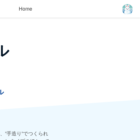
Home
ル
ル
”手造り”でつくられ