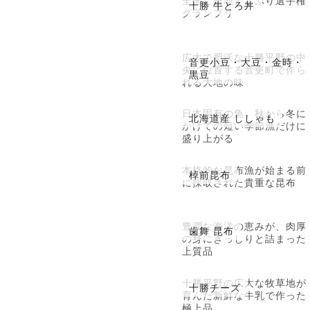
全国ご当地どんぶり選手権
十勝 牛とろ丼
グランプリ
広大で肥沃な十勝平野の中
音更小豆・大豆・金時・
央に位置する音更町で作ら
黒豆
れる大地の味
日本固有の魚。秋から冬に
北海道産 ししゃも
かけての短い季節漁だけに
盛り上がる
本格的な昆布漁が始まる前
棹前昆布
に採取された貴重な昆布
豊潤な海洋の恵みが、肉厚
歯舞 昆布
の身にぎっしりと詰まった
上質品
十勝平野の広大な牧草地が
十勝チーズ
育んだ新鮮な牛乳で作った
極上品