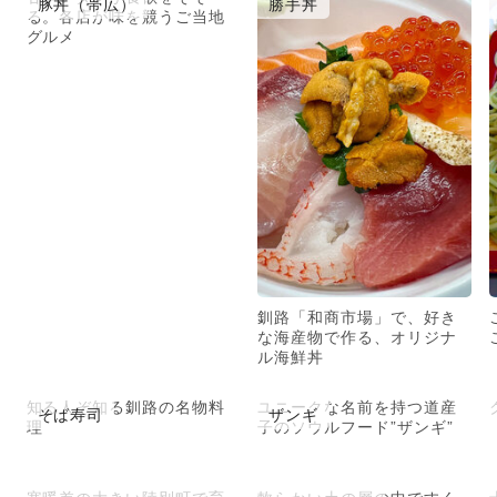
豚丼（帯広）
勝手丼
る。各店が味を競うご当地
グルメ
釧路「和商市場」で、好き
な海産物で作る、オリジナ
ル海鮮丼
知る人ぞ知る釧路の名物料
ユニークな名前を持つ道産
そば寿司
ザンギ
理
子のソウルフード”ザンギ”