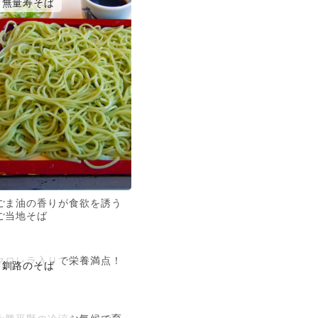
無量寿そば
ごま油の香りが食欲を誘う
ご当地そば
クロレラ入りで栄養満点！
釧路のそば