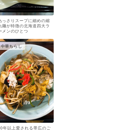
あっさりスープに細めの縮
れ麺が特徴の北海道四大ラ
ーメンのひとつ
中華ちらし
30年以上愛される帯広のご