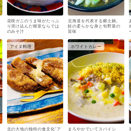
花咲ガニのうま味がたっぷ
北海道を代表する郷土鍋。
り溶け込んだ根室ならでは
鮭の柔らかな身と旬野菜の
のみそ汁
旨味
アイヌ料理
ホワイトカレー
北の大地の独特の食文化”ア
まろやかでいてスパイシ