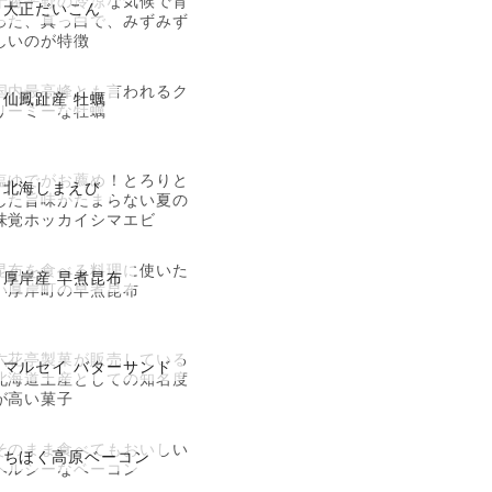
十勝平野の冷涼な気候で育
大正だいこん
った、真っ白で、みずみず
しいのが特徴
国内最高峰とも言われるク
仙鳳趾産 牡蠣
リーミーな牡蠣
塩ゆでがお薦め！とろりと
北海しまえび
した旨味がたまらない夏の
味覚ホッカイシマエビ
昆布を食べる料理に使いた
厚岸産 早煮昆布
い厚岸町の早煮昆布
六花亭製菓が販売している
マルセイ バターサンド
北海道土産としての知名度
が高い菓子
そのまま食べてもおいしい
ちほく高原ベーコン
ヘルシーなベーコン