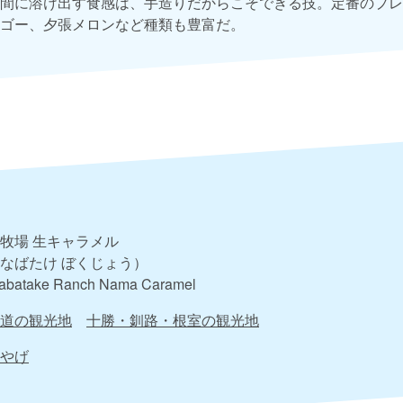
間に溶け出す食感は、手造りだからこそできる技。定番のプレ
ゴー、夕張メロンなど種類も豊富だ。
牧場 生キャラメル
なばたけ ぼくじょう）
abatake Ranch Nama Caramel
道の観光地
十勝・釧路・根室の観光地
やげ