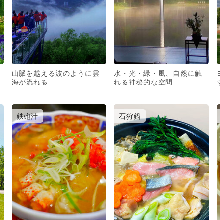
山脈を越える波のように雲
水・光・緑・風、自然に触
海が流れる
れる神秘的な空間
鉄砲汁
石狩鍋