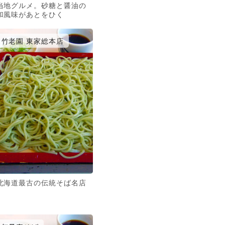
当地グルメ。砂糖と醤油の
和風味があとをひく
竹老園 東家総本店
北海道最古の伝統そば名店