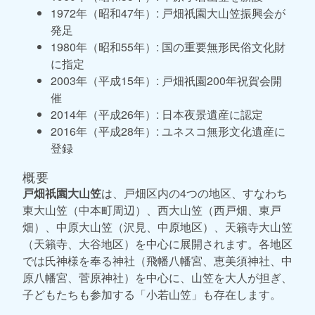
1972年（昭和47年）: 戸畑祇󠄀園大山笠振興会が
発足
1980年（昭和55年）: 国の重要無形民俗文化財
に指定
2003年（平成15年）: 戸畑祇園200年祝賀会開
催
2014年（平成26年）: 日本夜景遺産に認定
2016年（平成28年）: ユネスコ無形文化遺産に
登録
概要
戸畑祇園大山笠
は、戸畑区内の4つの地区、すなわち
東大山笠（中本町周辺）、西大山笠（西戸畑、東戸
畑）、中原大山笠（沢見、中原地区）、天籟寺大山笠
（天籟寺、大谷地区）を中心に展開されます。各地区
では氏神様を奉る神社（飛幡八幡宮、恵美須神社、中
原八幡宮、菅原神社）を中心に、山笠を大人が担ぎ、
子どもたちも参加する「小若山笠」も存在します。