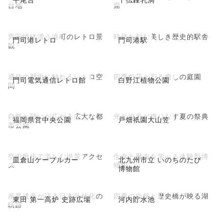
台地
窟
異国情緒漂う港町のレトロ景
時代を刻む美しき歴史的駅舎
門司港レトロ
門司港駅
観
通信の歴史に触れるレトロ空
四季の花々彩る癒しの庭園
門司電気通信レトロ館
白野江植物公園
間
自然と憩いが広がる広大な都
光と迫力が織りなす夏の祭典
福岡県営中央公園
戸畑祇園大山笠
市公園
空中散歩で楽しむ絶景アクセ
生命と歴史を学べる体験型博
皿倉山ケーブルカー
北九州市立 いのちのたび
ス
物館
博物館
産業遺産が語る日本近代化の
四季の自然と歴史橋が映る湖
東田 第一高炉 史跡広場
河内貯水池
軌跡