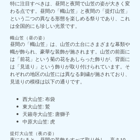
特に注目すべきは、昼間と夜間で山笠の姿が大きく変
わる点です。昼間の「幟山笠」と夜間の「提灯山笠」
という二つの異なる形態を楽しめる祭りであり、これ
は全国的にも珍しい光景です。
幟山笠（昼の姿）
昼間の「幟山笠」は、山笠の土台にさまざまな幕類や
幟が飾られ、豪華な装飾が施されます。山笠の前面に
は「前花」という菊の花をあしらった飾りが、背面に
は「見送り」という飾りが取り付けられています。そ
れぞれの地区の山笠には異なる刺繍が施されており、
見送りの模様は以下の通りです。
西大山笠: 布袋
東大山笠: 鷲
天籟寺大山笠: 唐獅子
中原大山笠: 虎
提灯大山笠（夜の姿）
夜になると、昼間の装飾をすべて取り外し、高さ10