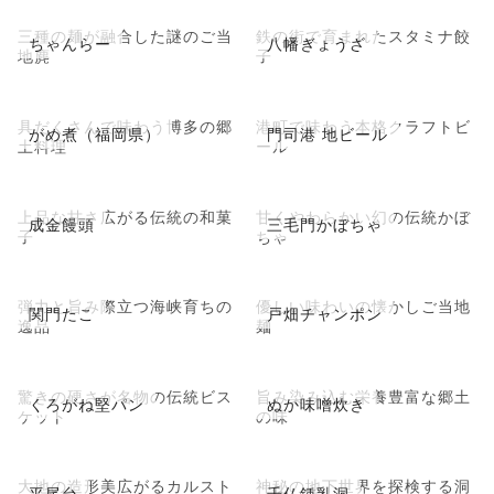
三種の麺が融合した謎のご当
鉄の街で育まれたスタミナ餃
ちゃんらー
八幡ぎょうざ
地麂
子
具だくさんで味わう博多の郷
港町で味わう本格クラフトビ
がめ煮（福岡県）
門司港 地ビール
土料理
ール
上品な甘さ広がる伝統の和菓
甘くやわらかい幻の伝統かぼ
成金饅頭
三毛門かぼちゃ
子
ちゃ
弾力と旨み際立つ海峡育ちの
優しい味わいの懐かしご当地
関門たこ
戸畑チャンポン
逸品
麺
驚きの硬さが名物の伝統ビス
旨み染み込む栄養豊富な郷土
くろがね堅パン
ぬか味噌炊き
ケット
の味
大地の造形美広がるカルスト
神秘の地下世界を探検する洞
平尾台
千仏鍾乳洞