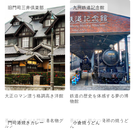
旧門司三井倶楽部
九州鉄道記念館
大正ロマン漂う格調高き洋館
鉄道の歴史を体感する夢の博
物館
香ばしさ広がる門司港名物グ
香ばしさ際立つ発祥の焼うど
門司港焼きカレー
小倉焼うどん
ルメ
ん