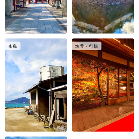
糸島
筑豊・行橋