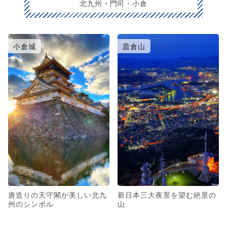
北九州・門司・小倉
小倉城
皿倉山
唐造りの天守閣が美しい北九
新日本三大夜景を望む絶景の
州のシンボル
山