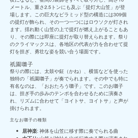
メートル、重さ2.5トンにも及ぶ「提灯大山笠」が登
場します。この巨大なピラミッド型の構造には309個
の提灯が飾られ、その一つ一つにはロウソクが灯され
ます。揺れ動く山笠の上で提灯が燃え上がることもあ
り、その際には即座に提灯が取り替えられます。祭り
のクライマックスは、各地区の代表が力を合わせて提
灯を担ぎ、勇壮な姿を競い合う場面です。
祇園囃子
祭りの際には、太鼓や鉦（かね）、横笛などを使った
独特の「祇園囃子」が奏でられます。その中でも特に
有名なのは、「おおたろう囃子」です。このお囃子
は、担ぎ手の歩みのテンポを合わせるために演奏さ
れ、リズムに合わせて「ヨイトサ、ヨイトサ」と声が
掛けられます。
主なお囃子の種類
居神楽
: 神体を山笠に移す際に奏でられる曲