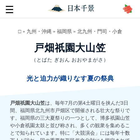
☰
□
»
九州・沖縄
»
福岡県
»
北九州・門司・小倉
戸畑祇園大山笠
（とばた ぎおん おおやまがさ）
光と迫力が織りなす夏の祭典
戸畑祇園大山笠
は、毎年7月の第4土曜日を挟んだ3日
間、福岡県北九州市戸畑区で開催される壮大な祭りで
す。福岡県の三大夏祭りの一つとして、博多祇園山笠
や小倉祇園太鼓と並び称され、多くの観衆を集めるこ
とで知られています。特に「大競演会」には毎年十数