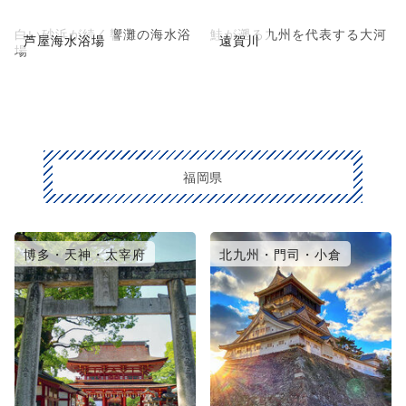
白い砂浜が続く響灘の海水浴
鮭が遡る九州を代表する大河
芦屋海水浴場
遠賀川
場
福岡県
博多・天神・太宰府
北九州・門司・小倉