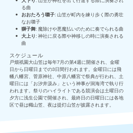
大下り
: 山笠が神社を出て行進する際に演奏され
る曲
おおたろう囃子
: 山笠が町内を練り歩く際の勇壮
なお囃子
獅子舞
: 魔除けや悪魔払いのために奏でられる曲
大上り
: 神社に戻る際や神移しの時に演奏される
曲
スケジュール
戸畑祇園大山笠は毎年7月の第4週に開催され、金曜
日から日曜日までの3日間行われます。金曜日には飛
幡八幡宮、菅原神社、中原八幡宮で祭典が行われ、土
曜日には「お汐井汲み」という神事が洞海湾で執り行
われます。祭りのハイライトである競演会は土曜日の
夕方に浅生公園で開催され、最終日の日曜日には各地
区で昼は幟山笠、夜は提灯山笠が披露されます。