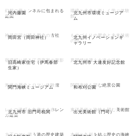
幻想の藤トンネルに包まれる
環境と未来を楽しく学ぶ体験
河内藤園
北九州市環境ミュージア
庭園
館
ム
神武伝説が残る歴史の古社
ものづくりの歴史と未来技術
岡田宮（岡田神社）
北九州イノベーションギ
の館
ャラリー
宿場町に残る江戸商家の面影
異国情緒漂う大連の洋館
旧高崎家住宅（伊馬春部
北九州市 大連友好記念館
生家）
海峡の歴史とロマン体験館
関門海峡を望む絶景公園
関門海峡ミュージアム
和布刈公園
レトロ港町を象徴する赤レン
東洋美術と海峡を望む美術館
北九州市 旧門司税関
出光美術館（門司）
ガ建築
大正ロマン漂う港の歴史建築
本州と九州を結ぶ歴史の海峡