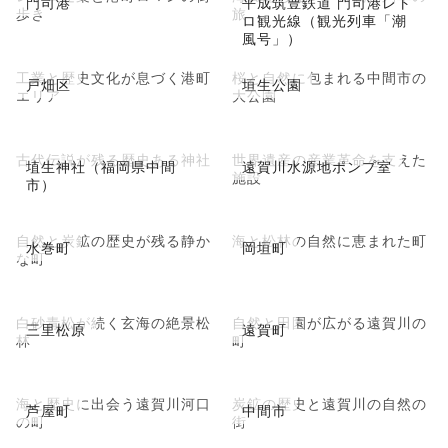
門司港
平成筑豊鉄道 門司港レト
歩き
旅
ロ観光線（観光列車「潮
風号」）
工業と歴史文化が息づく港町
桜と自然に包まれる中間市の
戸畑区
垣生公園
エリア
大公園
古代伝説が残る歴史ある神社
世界遺産の産業革命を支えた
埴生神社（福岡県中間
遠賀川水源地ポンプ室
施設
市）
自然と炭鉱の歴史が残る静か
海と松林の自然に恵まれた町
水巻町
岡垣町
な町
白砂青松が続く玄海の絶景松
自然と田園が広がる遠賀川の
三里松原
遠賀町
林
町
海と歴史に出会う遠賀川河口
炭鉱の歴史と遠賀川の自然の
芦屋町
中間市
の町
街