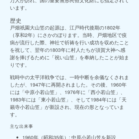
万人が訪れ、国の重要無形民俗文化財にも指定されて
います。
歴史
戸畑祇園大山笠の起源は、江戸時代後期の1802年
（享和2年）にさかのぼります。当時、戸畑地区で疫
病が流行した際、神社で祈祷を行い成功を収めたこと
を祝して、翌年の1803年に村人たちが須賀大神へ感
謝を捧げるために「祝い山笠」を奉納したことが始ま
りです。
戦時中の太平洋戦争では、一時中断を余儀なくされま
したが、1947年に再開されました。その後、1960年
には「中原小若山笠」、1976年に「西小若山笠」、
1983年には「東小若山笠」、そして1984年には「天
籟寺小若山笠」が新設され、現在の形となっていま
す。
主な出来事
1960年（昭和35年）: 中原小若山笠を新設