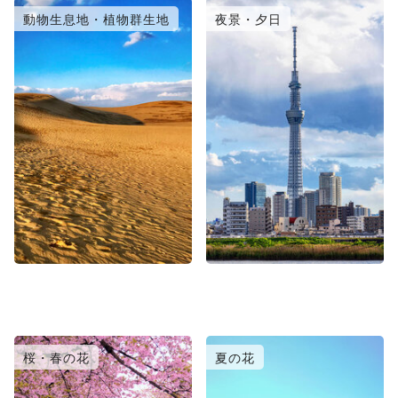
動物生息地・植物群生地
夜景・夕日
桜・春の花
夏の花