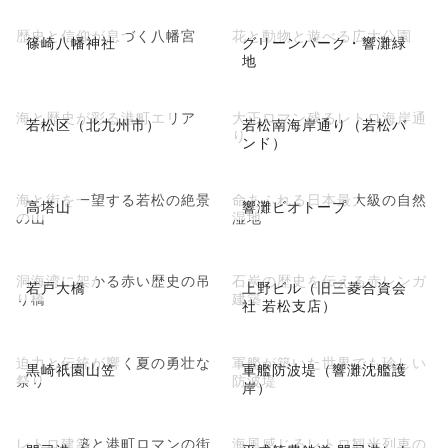
歴史と信仰が息づく八幡宮
花と動物と遊べる広大公園
篠崎八幡神社
グリーンパーク・響灘緑
地
海と歴史が彩る港町エリア
大正ロマン残るレトロ海岸通
若松区（北九州市）
若松南海岸通り（若松バ
り
ンド）
海と街を一望する若松の絶景
命あふれる日本最大級の自然
高塔山
響灘ビオトープ
の山
湿地
洞海湾に架かる赤い歴史の吊
石炭の歴史を伝える赤レンガ
若戸大橋
上野ビル（旧三菱合資会
り橋
建築
社 若松支店）
迫力と伝統が響く夏の勇壮な
軍艦が築いた世界でも珍しい
黒崎祇園山笠
軍艦防波堤（響灘沈艦護
祭り
防波堤
岸）
レトロ建築と港町ロマンの街
海風感じるレトロ観光列車の