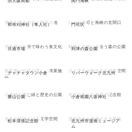
旧大阪商船
関門海峡
海峡を守る古社と神話の地
レトロ港町と海峡の玄関口
和布刈神社（隼人社）
門司区
北九州の台所で味わう食文化
動物と自然に出会う森の公園
旦過市場
到津の森公園
観覧車が目印の楽しい商業施
川と文化が融合する都市空間
チャチャタウン小倉
リバーウォーク北九州
設
小倉城を囲む緑と歴史の公園
名作を生んだ作家の記念館
勝山公園
小倉祇園八坂神社
名作の軌跡を辿る文学空間
漫画文化を体感できる聖地
松本清張記念館
北九州市漫画ミュージア
ム