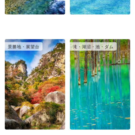
景勝地・展望台
滝・湖沼・池・ダム