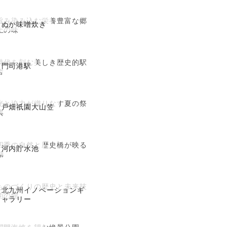
旨み染み込む栄養豊富な郷
ぬか味噌炊き
土の味
時代を刻む美しき歴史的駅
門司港駅
舎
光と迫力が織りなす夏の祭
戸畑祇園大山笠
典
四季の自然と歴史橋が映る
河内貯水池
湖
ものづくりの歴史と未来技
北九州イノベーションギ
術の館
ャラリー