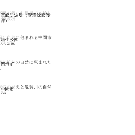
軍艦が築いた世界でも珍し
軍艦防波堤（響灘沈艦護
い防波堤
岸）
桜と自然に包まれる中間市
垣生公園
の大公園
海と松林の自然に恵まれた
岡垣町
町
炭鉱の歴史と遠賀川の自然
中間市
の街