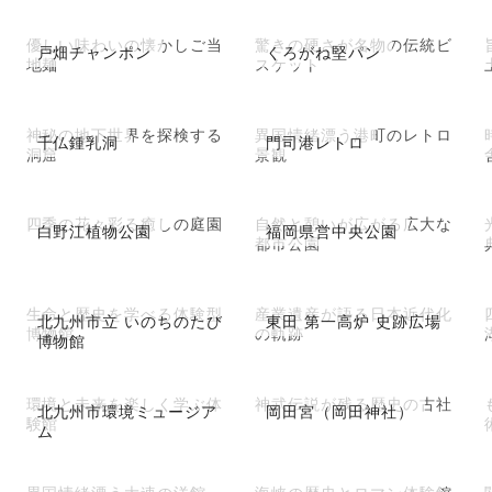
優しい味わいの懐かしご当
驚きの硬さが名物の伝統ビ
戸畑チャンポン
くろがね堅パン
地麺
スケット
神秘の地下世界を探検する
異国情緒漂う港町のレトロ
千仏鍾乳洞
門司港レトロ
洞窟
景観
四季の花々彩る癒しの庭園
自然と憩いが広がる広大な
白野江植物公園
福岡県営中央公園
都市公園
生命と歴史を学べる体験型
産業遺産が語る日本近代化
北九州市立 いのちのたび
東田 第一高炉 史跡広場
博物館
の軌跡
博物館
環境と未来を楽しく学ぶ体
神武伝説が残る歴史の古社
北九州市環境ミュージア
岡田宮（岡田神社）
験館
ム