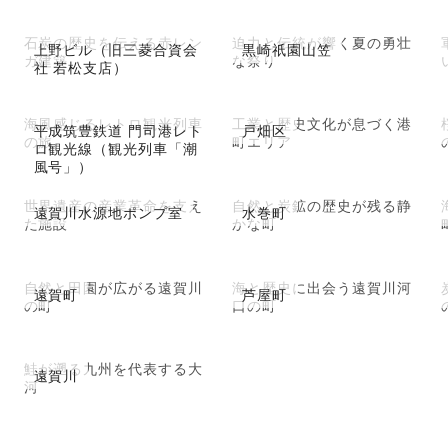
石炭の歴史を伝える赤レン
迫力と伝統が響く夏の勇壮
上野ビル（旧三菱合資会
黒崎祇園山笠
ガ建築
な祭り
社 若松支店）
海風感じるレトロ観光列車
工業と歴史文化が息づく港
平成筑豊鉄道 門司港レト
戸畑区
の旅
町エリア
ロ観光線（観光列車「潮
風号」）
世界遺産の産業革命を支え
自然と炭鉱の歴史が残る静
遠賀川水源地ポンプ室
水巻町
た施設
かな町
自然と田園が広がる遠賀川
海と歴史に出会う遠賀川河
遠賀町
芦屋町
の町
口の町
鮭が遡る九州を代表する大
遠賀川
河