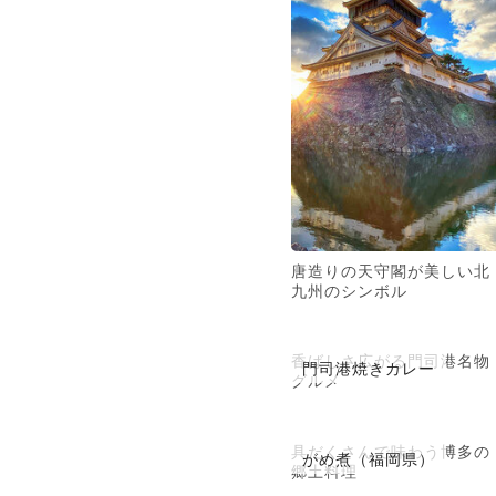
唐造りの天守閣が美しい北
九州のシンボル
香ばしさ広がる門司港名物
門司港焼きカレー
グルメ
具だくさんで味わう博多の
がめ煮（福岡県）
郷土料理