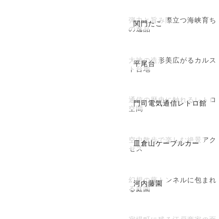
弾力と旨み際立つ海峡育ち
関門たこ
の逸品
大地の造形美広がるカルス
平尾台
ト台地
通信の歴史に触れるレトロ
門司電気通信レトロ館
空間
空中散歩で楽しむ絶景アク
皿倉山ケーブルカー
セス
幻想の藤トンネルに包まれ
河内藤園
る庭園