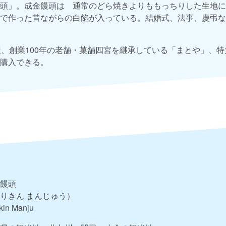
頭」。成金饅頭は 通常のどら焼きよりももっちりした生地に
で作った昔ながらの白餡が入っている。結婚式、法事、慶弔な
屋、創業100年の老舗・菓舗四宮を継承している「まとや」、
購入できる。
饅頭
りきん まんじゅう）
kin Manju