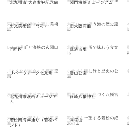
異国情緒漂う大連の洋館
海峡の歴史とロマン体験館
北九州市 大連友好記念館
関門海峡ミュージアム
東洋美術と海峡を望む美術
大正ロマン漂う港の歴史建
出光美術館（門司）
旧大阪商船
館
築
レトロ港町と海峡の玄関口
北九州の台所で味わう食文
門司区
旦過市場
化
川と文化が融合する都市空
小倉城を囲む緑と歴史の公
リバーウォーク北九州
勝山公園
間
園
漫画文化を体感できる聖地
歴史と信仰が息づく八幡宮
北九州市漫画ミュージア
篠崎八幡神社
ム
大正ロマン残るレトロ海岸
海と街を一望する若松の絶
若松南海岸通り（若松バ
高塔山
通り
景の山
ンド）