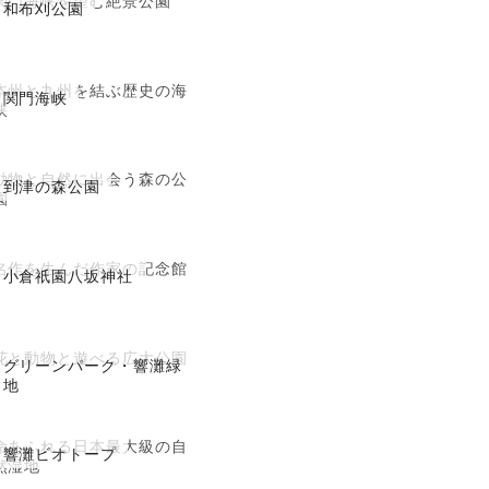
関門海峡を望む絶景公園
和布刈公園
本州と九州を結ぶ歴史の海
関門海峡
峡
動物と自然に出会う森の公
到津の森公園
園
名作を生んだ作家の記念館
小倉祇園八坂神社
花と動物と遊べる広大公園
グリーンパーク・響灘緑
地
命あふれる日本最大級の自
響灘ビオトープ
然湿地