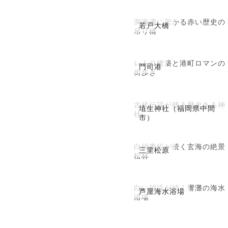
洞海湾に架かる赤い歴史の
若戸大橋
吊り橋
レトロ建築と港町ロマンの
門司港
街歩き
古代伝説が残る歴史ある神
埴生神社（福岡県中間
社
市）
白砂青松が続く玄海の絶景
三里松原
松林
白い砂浜が続く響灘の海水
芦屋海水浴場
浴場