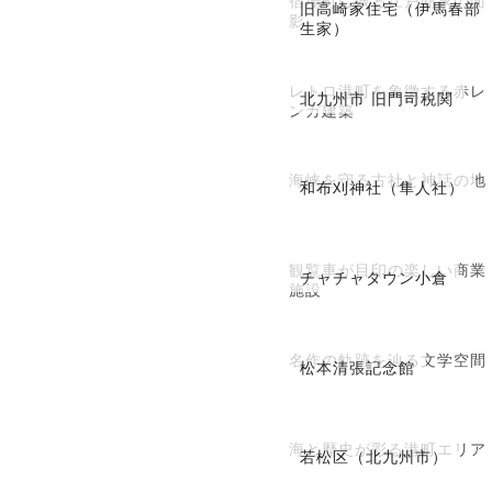
宿場町に残る江戸商家の面
旧高崎家住宅（伊馬春部
影
生家）
レトロ港町を象徴する赤レ
北九州市 旧門司税関
ンガ建築
海峡を守る古社と神話の地
和布刈神社（隼人社）
観覧車が目印の楽しい商業
チャチャタウン小倉
施設
名作の軌跡を辿る文学空間
松本清張記念館
海と歴史が彩る港町エリア
若松区（北九州市）