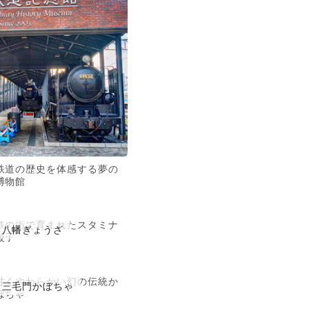
鉄道の歴史を体感する夢の
博物館
鉄の街で育まれたスタミナ
八幡ぎょうざ
餃子
甘くやわらかい幻の伝統か
三毛門かぼちゃ
ぼちゃ