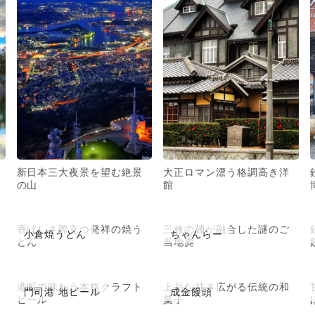
新日本三大夜景を望む絶景
大正ロマン漂う格調高き洋
の山
館
香ばしさ際立つ発祥の焼う
三種の麺が融合した謎のご
小倉焼うどん
ちゃんらー
どん
当地麂
港町で味わう本格クラフト
上品な甘さ広がる伝統の和
門司港 地ビール
成金饅頭
ビール
菓子