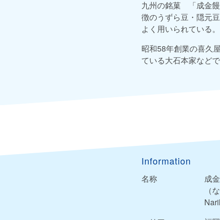
九州の銘菓 「成金饅
徴のうずら豆・隠元豆
よく用いられている。
昭和58年創業の喜久
ている大石本家などで
Information
名称
成金
（な
Nari