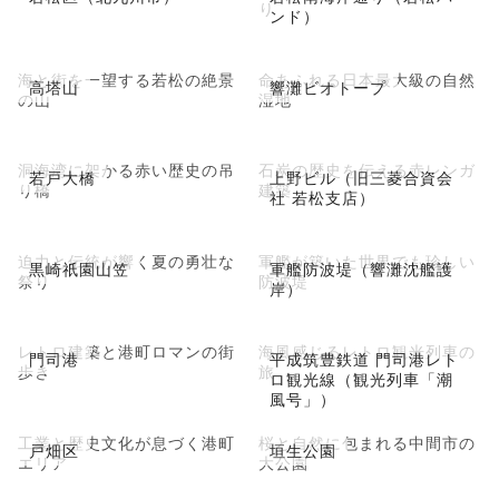
り
ンド）
海と街を一望する若松の絶景
命あふれる日本最大級の自然
高塔山
響灘ビオトープ
の山
湿地
洞海湾に架かる赤い歴史の吊
石炭の歴史を伝える赤レンガ
若戸大橋
上野ビル（旧三菱合資会
り橋
建築
社 若松支店）
迫力と伝統が響く夏の勇壮な
軍艦が築いた世界でも珍しい
黒崎祇園山笠
軍艦防波堤（響灘沈艦護
祭り
防波堤
岸）
レトロ建築と港町ロマンの街
海風感じるレトロ観光列車の
門司港
平成筑豊鉄道 門司港レト
歩き
旅
ロ観光線（観光列車「潮
風号」）
工業と歴史文化が息づく港町
桜と自然に包まれる中間市の
戸畑区
垣生公園
エリア
大公園