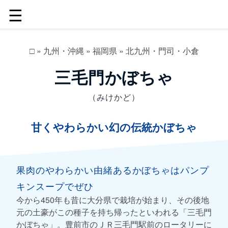
☰
□
»
九州・沖縄
»
福岡県
»
北九州・門司・小倉
三毛門かぼちゃ
（みけかど）
甘くやわらかい幻の伝統かぼちゃ
果肉のやわらかい由緒あるかぼちゃはパンプ
キンスープでぜひ
今から450年も昔に大分県で栽培が始まり、その後地
元の土豪がこの種子を持ち帰ったといわれる「三毛門
かぼちゃ」。豊前市のＪＲ三毛門駅前のロータリーに