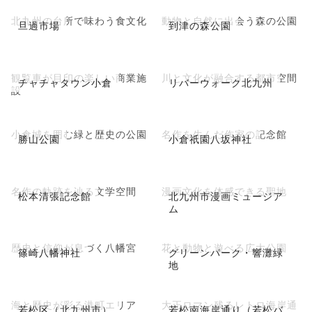
北九州の台所で味わう食文化
動物と自然に出会う森の公園
旦過市場
到津の森公園
観覧車が目印の楽しい商業施
川と文化が融合する都市空間
チャチャタウン小倉
リバーウォーク北九州
設
小倉城を囲む緑と歴史の公園
名作を生んだ作家の記念館
勝山公園
小倉祇園八坂神社
名作の軌跡を辿る文学空間
漫画文化を体感できる聖地
松本清張記念館
北九州市漫画ミュージア
ム
歴史と信仰が息づく八幡宮
花と動物と遊べる広大公園
篠崎八幡神社
グリーンパーク・響灘緑
地
海と歴史が彩る港町エリア
大正ロマン残るレトロ海岸通
若松区（北九州市）
若松南海岸通り（若松バ