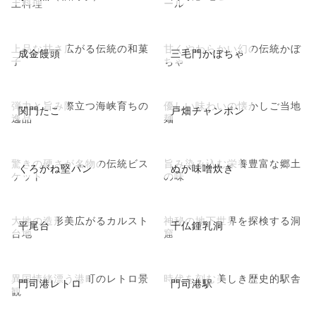
土料理
ール
上品な甘さ広がる伝統の和菓
甘くやわらかい幻の伝統かぼ
成金饅頭
三毛門かぼちゃ
子
ちゃ
弾力と旨み際立つ海峡育ちの
優しい味わいの懐かしご当地
関門たこ
戸畑チャンポン
逸品
麺
驚きの硬さが名物の伝統ビス
旨み染み込む栄養豊富な郷土
くろがね堅パン
ぬか味噌炊き
ケット
の味
大地の造形美広がるカルスト
神秘の地下世界を探検する洞
平尾台
千仏鍾乳洞
台地
窟
異国情緒漂う港町のレトロ景
時代を刻む美しき歴史的駅舎
門司港レトロ
門司港駅
観