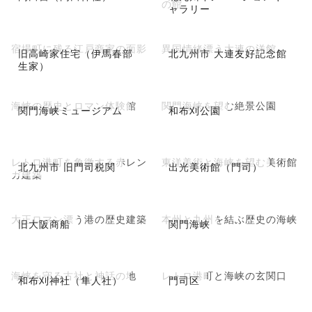
の館
ャラリー
宿場町に残る江戸商家の面影
異国情緒漂う大連の洋館
旧高崎家住宅（伊馬春部
北九州市 大連友好記念館
生家）
海峡の歴史とロマン体験館
関門海峡を望む絶景公園
関門海峡ミュージアム
和布刈公園
レトロ港町を象徴する赤レン
東洋美術と海峡を望む美術館
北九州市 旧門司税関
出光美術館（門司）
ガ建築
大正ロマン漂う港の歴史建築
本州と九州を結ぶ歴史の海峡
旧大阪商船
関門海峡
海峡を守る古社と神話の地
レトロ港町と海峡の玄関口
和布刈神社（隼人社）
門司区