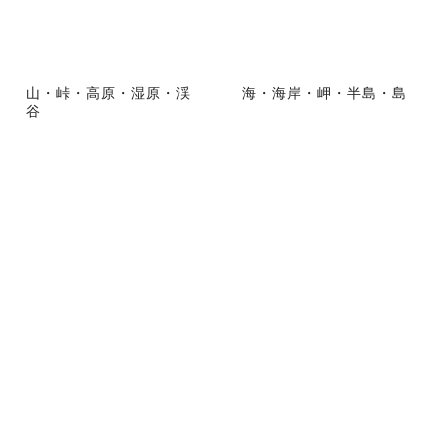
山・峠・高原・湿原・渓
海・海岸・岬・半島・島
谷