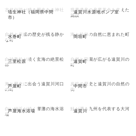
古代伝説が残る歴史ある神社
世界遺産の産業革命を支えた
埴生神社（福岡県中間
遠賀川水源地ポンプ室
施設
市）
自然と炭鉱の歴史が残る静か
海と松林の自然に恵まれた町
水巻町
岡垣町
な町
白砂青松が続く玄海の絶景松
自然と田園が広がる遠賀川の
三里松原
遠賀町
林
町
海と歴史に出会う遠賀川河口
炭鉱の歴史と遠賀川の自然の
芦屋町
中間市
の町
街
白い砂浜が続く響灘の海水浴
鮭が遡る九州を代表する大河
芦屋海水浴場
遠賀川
場