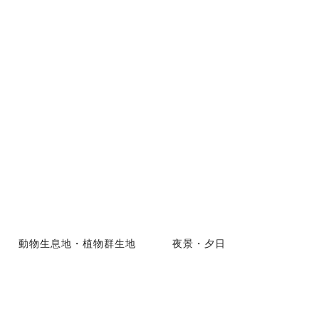
動物生息地・植物群生地
夜景・夕日