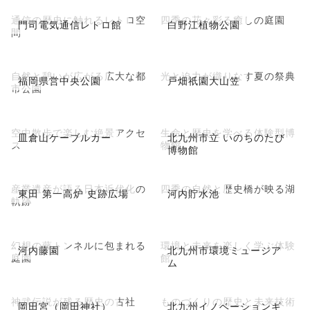
通信の歴史に触れるレトロ空
四季の花々彩る癒しの庭園
門司電気通信レトロ館
白野江植物公園
間
自然と憩いが広がる広大な都
光と迫力が織りなす夏の祭典
福岡県営中央公園
戸畑祇園大山笠
市公園
空中散歩で楽しむ絶景アクセ
生命と歴史を学べる体験型博
皿倉山ケーブルカー
北九州市立 いのちのたび
ス
物館
博物館
産業遺産が語る日本近代化の
四季の自然と歴史橋が映る湖
東田 第一高炉 史跡広場
河内貯水池
軌跡
幻想の藤トンネルに包まれる
環境と未来を楽しく学ぶ体験
河内藤園
北九州市環境ミュージア
庭園
館
ム
神武伝説が残る歴史の古社
ものづくりの歴史と未来技術
岡田宮（岡田神社）
北九州イノベーションギ