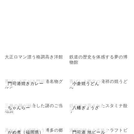
大正ロマン漂う格調高き洋館
鉄道の歴史を体感する夢の博
物館
香ばしさ広がる門司港名物グ
香ばしさ際立つ発祥の焼うど
門司港焼きカレー
小倉焼うどん
ルメ
ん
三種の麺が融合した謎のご当
鉄の街で育まれたスタミナ餃
ちゃんらー
八幡ぎょうざ
地麂
子
具だくさんで味わう博多の郷
港町で味わう本格クラフトビ
がめ煮（福岡県）
門司港 地ビール