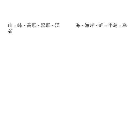
山・峠・高原・湿原・渓
海・海岸・岬・半島・島
谷