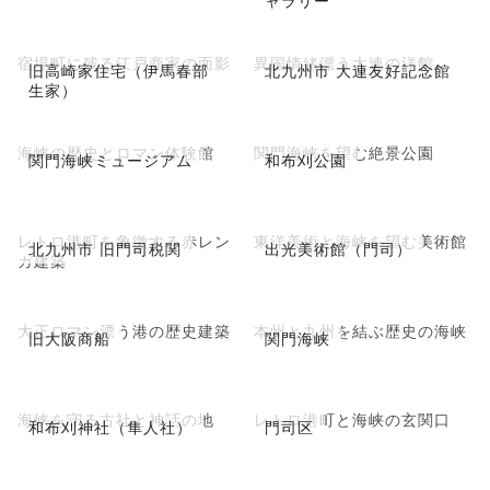
ャラリー
宿場町に残る江戸商家の面影
異国情緒漂う大連の洋館
旧高崎家住宅（伊馬春部
北九州市 大連友好記念館
生家）
海峡の歴史とロマン体験館
関門海峡を望む絶景公園
関門海峡ミュージアム
和布刈公園
レトロ港町を象徴する赤レン
東洋美術と海峡を望む美術館
北九州市 旧門司税関
出光美術館（門司）
ガ建築
大正ロマン漂う港の歴史建築
本州と九州を結ぶ歴史の海峡
旧大阪商船
関門海峡
海峡を守る古社と神話の地
レトロ港町と海峡の玄関口
和布刈神社（隼人社）
門司区