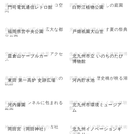
通信の歴史に触れるレトロ空
四季の花々彩る癒しの庭園
門司電気通信レトロ館
白野江植物公園
間
自然と憩いが広がる広大な都
光と迫力が織りなす夏の祭典
福岡県営中央公園
戸畑祇園大山笠
市公園
空中散歩で楽しむ絶景アクセ
生命と歴史を学べる体験型博
皿倉山ケーブルカー
北九州市立 いのちのたび
ス
物館
博物館
産業遺産が語る日本近代化の
四季の自然と歴史橋が映る湖
東田 第一高炉 史跡広場
河内貯水池
軌跡
幻想の藤トンネルに包まれる
環境と未来を楽しく学ぶ体験
河内藤園
北九州市環境ミュージア
庭園
館
ム
神武伝説が残る歴史の古社
ものづくりの歴史と未来技術
岡田宮（岡田神社）
北九州イノベーションギ
の館