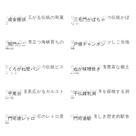
上品な甘さ広がる伝統の和菓
甘くやわらかい幻の伝統かぼ
成金饅頭
三毛門かぼちゃ
子
ちゃ
弾力と旨み際立つ海峡育ちの
優しい味わいの懐かしご当地
関門たこ
戸畑チャンポン
逸品
麺
驚きの硬さが名物の伝統ビス
旨み染み込む栄養豊富な郷土
くろがね堅パン
ぬか味噌炊き
ケット
の味
大地の造形美広がるカルスト
神秘の地下世界を探検する洞
平尾台
千仏鍾乳洞
台地
窟
異国情緒漂う港町のレトロ景
時代を刻む美しき歴史的駅舎
門司港レトロ
門司港駅
観