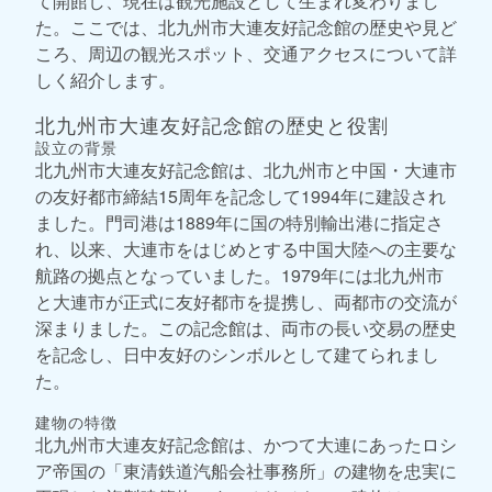
て開館し、現在は観光施設として生まれ変わりまし
た。ここでは、北九州市大連友好記念館の歴史や見ど
ころ、周辺の観光スポット、交通アクセスについて詳
しく紹介します。
北九州市大連友好記念館の歴史と役割
設立の背景
北九州市大連友好記念館は、北九州市と中国・大連市
の友好都市締結15周年を記念して1994年に建設され
ました。門司港は1889年に国の特別輸出港に指定さ
れ、以来、大連市をはじめとする中国大陸への主要な
航路の拠点となっていました。1979年には北九州市
と大連市が正式に友好都市を提携し、両都市の交流が
深まりました。この記念館は、両市の長い交易の歴史
を記念し、日中友好のシンボルとして建てられまし
た。
建物の特徴
北九州市大連友好記念館は、かつて大連にあったロシ
ア帝国の「東清鉄道汽船会社事務所」の建物を忠実に