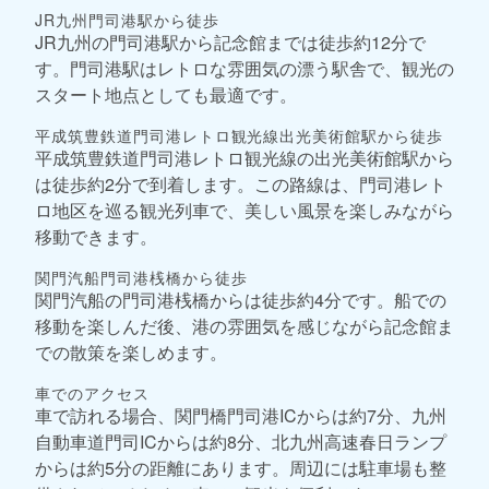
JR九州門司港駅から徒歩
JR九州の門司港駅から記念館までは徒歩約12分で
す。門司港駅はレトロな雰囲気の漂う駅舎で、観光の
スタート地点としても最適です。
平成筑豊鉄道門司港レトロ観光線出光美術館駅から徒歩
平成筑豊鉄道門司港レトロ観光線の出光美術館駅から
は徒歩約2分で到着します。この路線は、門司港レト
ロ地区を巡る観光列車で、美しい風景を楽しみながら
移動できます。
関門汽船門司港桟橋から徒歩
関門汽船の門司港桟橋からは徒歩約4分です。船での
移動を楽しんだ後、港の雰囲気を感じながら記念館ま
での散策を楽しめます。
車でのアクセス
車で訪れる場合、関門橋門司港ICからは約7分、九州
自動車道門司ICからは約8分、北九州高速春日ランプ
からは約5分の距離にあります。周辺には駐車場も整