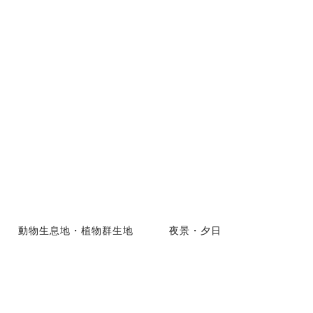
動物生息地・植物群生地
夜景・夕日