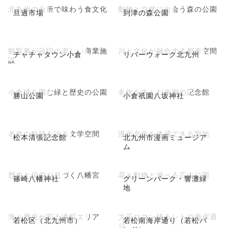
北九州の台所で味わう食文化
動物と自然に出会う森の公園
旦過市場
到津の森公園
観覧車が目印の楽しい商業施
川と文化が融合する都市空間
チャチャタウン小倉
リバーウォーク北九州
設
小倉城を囲む緑と歴史の公園
名作を生んだ作家の記念館
勝山公園
小倉祇園八坂神社
名作の軌跡を辿る文学空間
漫画文化を体感できる聖地
松本清張記念館
北九州市漫画ミュージア
ム
歴史と信仰が息づく八幡宮
花と動物と遊べる広大公園
篠崎八幡神社
グリーンパーク・響灘緑
地
海と歴史が彩る港町エリア
大正ロマン残るレトロ海岸通
若松区（北九州市）
若松南海岸通り（若松バ
り