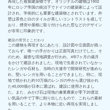
再現した複製建築物です。オリジナルの建物は1902
年にロシア帝国の統治下でドイツの建築家によって設
計され、学術的にも重要な建築物とされています。外
壁は茶色と白のタイルが美しいコントラストを成して
おり、煙突や屋根に取り付けられた窓などのデザイン
が非常に印象的です。
建設の苦労とこだわり
この建物を再現するにあたり、設計図や立面図が残っ
ておらず、唯一の手がかりは正面写真だけでした。そ
のため、厳密な現地調査が行われ、4年7ヶ月の歳月
をかけて建設されました。現地で生産されていなかっ
たレンガや石材も、当時の大連市で開発研究が進めら
れ、堅いレンガを用いることができました。特に、現
地で焼かれた約10万個のレンガの中から選び抜かれ
た45,000個が日本に運ばれ、建設に使用されまし
た。また、みかげ石は現地の兼業農家が零下20度近
い気温の中で丁寧に削り出したもので、これらの素材
を用いることで、より本物に近い再現を実現しまし
た。