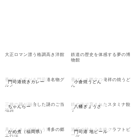
大正ロマン漂う格調高き洋館
鉄道の歴史を体感する夢の博
物館
香ばしさ広がる門司港名物グ
香ばしさ際立つ発祥の焼うど
門司港焼きカレー
小倉焼うどん
ルメ
ん
三種の麺が融合した謎のご当
鉄の街で育まれたスタミナ餃
ちゃんらー
八幡ぎょうざ
地麂
子
具だくさんで味わう博多の郷
港町で味わう本格クラフトビ
がめ煮（福岡県）
門司港 地ビール
土料理
ール