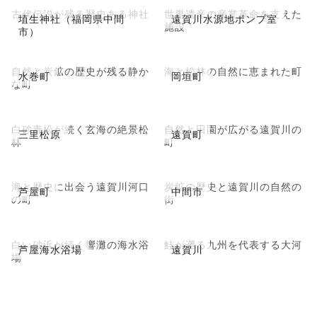
古代伝説が残る歴史ある神社
世界遺産の産業革命を支えた
埴生神社（福岡県中間
遠賀川水源地ポンプ室
施設
市）
自然と炭鉱の歴史が残る静か
海と松林の自然に恵まれた町
水巻町
岡垣町
な町
白砂青松が続く玄海の絶景松
自然と田園が広がる遠賀川の
三里松原
遠賀町
林
町
海と歴史に出会う遠賀川河口
炭鉱の歴史と遠賀川の自然の
芦屋町
中間市
の町
街
白い砂浜が続く響灘の海水浴
鮭が遡る九州を代表する大河
芦屋海水浴場
遠賀川
場