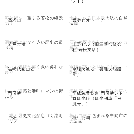
ンド）
海と街を一望する若松の絶景
命あふれる日本最大級の自然
高塔山
響灘ビオトープ
の山
湿地
洞海湾に架かる赤い歴史の吊
石炭の歴史を伝える赤レンガ
若戸大橋
上野ビル（旧三菱合資会
り橋
建築
社 若松支店）
迫力と伝統が響く夏の勇壮な
軍艦が築いた世界でも珍しい
黒崎祇園山笠
軍艦防波堤（響灘沈艦護
祭り
防波堤
岸）
レトロ建築と港町ロマンの街
海風感じるレトロ観光列車の
門司港
平成筑豊鉄道 門司港レト
歩き
旅
ロ観光線（観光列車「潮
風号」）
工業と歴史文化が息づく港町
桜と自然に包まれる中間市の
戸畑区
垣生公園
エリア
大公園