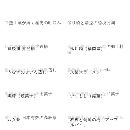
白壁土蔵が続く歴史の町並み
吊り橋と清流の秘境公園
日本最古の可動式鉄橋
柳川名物どじょう鍋の郷土料
筑後川 昇開橋
柳川鍋（福岡県）
理
柳川名物うなぎの贅沢蒸し
豚骨ラーメン発祥の味
うなぎのせいろ蒸し
久留米ラーメン
黒糖香る素朴な郷土菓子
久留米伝統の上品な和菓子
黒棒（焼菓子）
いつもじ（銘菓）
香り高い日本有数の高級茶
果樹園生まれの絶品アップル
八女茶
林檎と葡萄の樹「アップ
パイ
ルパイ」