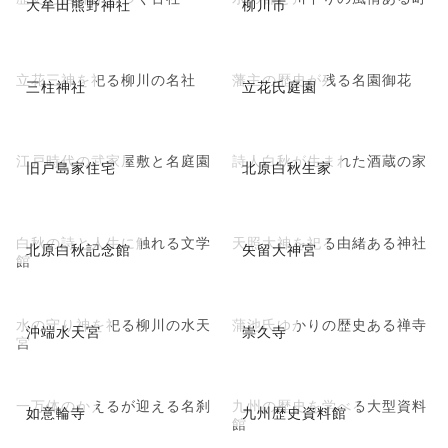
大牟田熊野神社
柳川市
立花三神を祀る柳川の名社
藩主の歴史が残る名園御花
三柱神社
立花氏庭園
江戸時代の武家屋敷と名庭園
詩人白秋が生まれた酒蔵の家
旧戸島家住宅
北原白秋生家
白秋の詩と人生に触れる文学
天照大神を祀る由緒ある神社
北原白秋記念館
矢留大神宮
館
水の守り神を祀る柳川の水天
蒲池氏ゆかりの歴史ある禅寺
沖端水天宮
崇久寺
宮
一万体のかえるが迎える名刹
九州の歴史を学べる大型資料
如意輪寺
九州歴史資料館
館