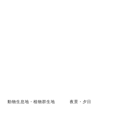
動物生息地・植物群生地
夜景・夕日