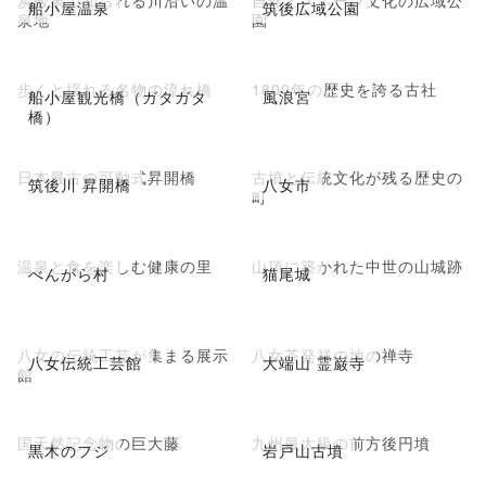
炭酸泉で知られる川沿いの温
自然とスポーツ文化の広域公
船小屋温泉
筑後広域公園
泉地
園
歩くと揺れる名物の流れ橋
1800年の歴史を誇る古社
船小屋観光橋（ガタガタ
風浪宮
橋）
日本最古の可動式昇開橋
古墳と伝統文化が残る歴史の
筑後川 昇開橋
八女市
町
温泉と食を楽しむ健康の里
山頂に築かれた中世の山城跡
べんがら村
猫尾城
八女の伝統工芸が集まる展示
八女茶発祥の地の禅寺
八女伝統工芸館
大端山 霊巌寺
館
国天然記念物の巨大藤
九州最大級の前方後円墳
黒木のフジ
岩戸山古墳