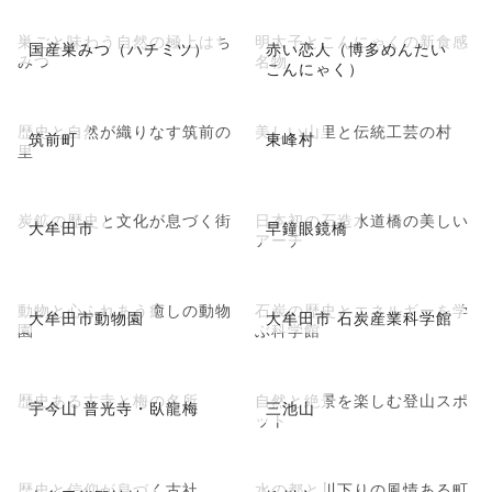
巣ごと味わう自然の極上はち
明太子とこんにゃくの新食感
国産巣みつ（ハチミツ）
赤い恋人（博多めんたい
みつ
名物
こんにゃく）
歴史と自然が織りなす筑前の
美しい山里と伝統工芸の村
筑前町
東峰村
里
炭鉱の歴史と文化が息づく街
日本初の石造水道橋の美しい
大牟田市
早鐘眼鏡橋
アーチ
動物と心ふれあう癒しの動物
石炭の歴史とエネルギーを学
大牟田市動物園
大牟田市 石炭産業科学館
園
ぶ科学館
歴史ある古寺と梅の名所
自然と絶景を楽しむ登山スポ
宇今山 普光寺・臥龍梅
三池山
ット
歴史と信仰が息づく古社
水の都と川下りの風情ある町