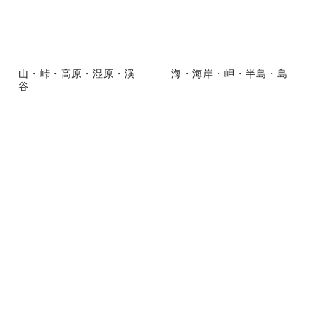
山・峠・高原・湿原・渓
海・海岸・岬・半島・島
谷