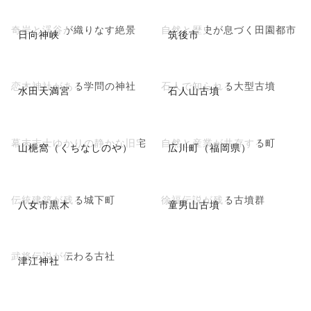
奇岩と渓谷が織りなす絶景
自然と歴史が息づく田園都市
日向神峡
筑後市
恋木神社がある学問の神社
石人で知られる大型古墳
水田天満宮
石人山古墳
幕末志士ゆかりの静かな旧宅
自然と産業が共存する町
山梔窩（くちなしのや）
広川町（福岡県）
伝統建築が残る城下町
徐福伝説が残る古墳群
八女市黒木
童男山古墳
武将伝説が伝わる古社
津江神社