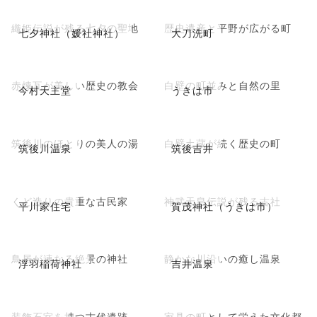
織姫伝説が残る七夕の聖地
歴史遺産と平野が広がる町
七夕神社（媛社神社）
大刀洗町
赤煉瓦が美しい歴史の教会
白壁の町並みと自然の里
今村天主堂
うきは市
筑後川のほとりの美人の湯
白壁土蔵が続く歴史の町
筑後川温泉
筑後吉井
くど造りの貴重な古民家
神武天皇伝説が残る古社
平川家住宅
賀茂神社（うきは市）
鳥居が連なる絶景の神社
静かな川沿いの癒し温泉
浮羽稲荷神社
吉井温泉
装飾石室を持つ古代遺跡
家具の町として栄えた文化都