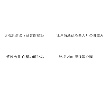
明治浪漫漂う迎賓館建築
江戸情緒残る商人町の町並み
筑後吉井 白壁の町並み
秘境 杣の里渓流公園