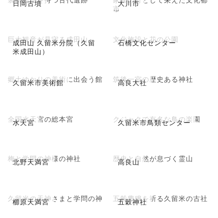
日岡古墳
大川市
市
巨大観音が見守る成田山
文化施設と花の公園
成田山 久留米分院（久留
石橋文化センター
米成田山）
郷土ゆかりの美術に出会う館
筑後一宮の歴史ある神社
久留米市美術館
高良大社
全国水天宮の総本宮
クジャクで有名な鳥の楽園
水天宮
久留米市鳥類センター
梅と学問の神様の神社
歴史と自然が息づく霊山
北野天満宮
高良山
久留米の天神さまと学問の神
五穀豊穣を祈る久留米の古社
櫛原天満宮
五穀神社