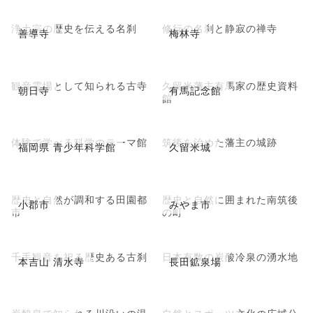
浄土宗の歴史を伝える名刹
修行の名刹と静寂の禅寺
善導寺
梅林寺
観音霊場として知られる古寺
久留米藩主有馬家の歴史資料
朝日寺
有馬記念館
館
体験で学べる科学のテーマ館
筑後を治めた藩主の城跡
福岡県 青少年科学館
久留米城
歴史と自然が調和する田園都
歴史と自然に囲まれた南筑後
小郡市
みやま市
市
の町
千手観音を祀る歴史ある古刹
日本有数の炭酸冷泉の湧水地
本吉山 清水寺
長田鉱泉場