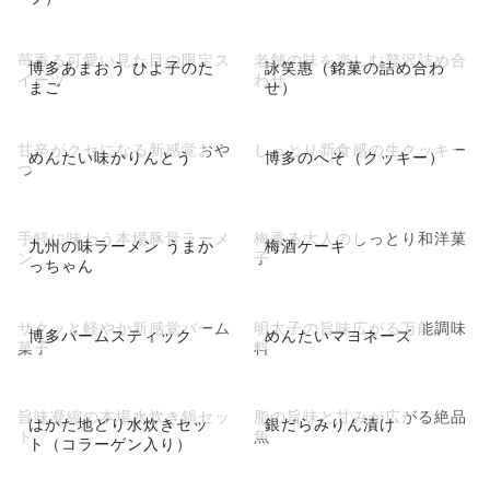
苺香る可愛い見た目の限定ス
老舗の味を楽しむ贅沢詰め合
博多あまおう ひよ子のた
詠笑惠（銘菓の詰め合わ
イーツ
わせ
まご
せ）
甘辛がクセになる新感覚おや
しっとり新食感の生クッキー
めんたい味かりんとう
博多のへそ（クッキー）
つ
手軽に味わう本場豚骨ラーメ
梅香る大人のしっとり和洋菓
九州の味ラーメン うまか
梅酒ケーキ
ン
子
っちゃん
サクッと軽やか新感覚バーム
明太子の旨味広がる万能調味
博多バームスティック
めんたいマヨネーズ
菓子
料
旨味凝縮の本場水炊き鍋セッ
脂の旨味と甘みが広がる絶品
はかた地どり水炊きセッ
銀だらみりん漬け
ト
魚
ト（コラーゲン入り）