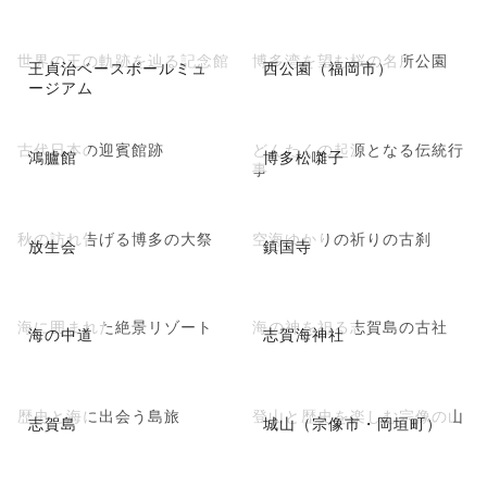
世界の王の軌跡を辿る記念館
博多湾を望む桜の名所公園
王貞治ベースボールミュ
西公園（福岡市）
ージアム
古代日本の迎賓館跡
どんたくの起源となる伝統行
鴻臚館
博多松囃子
事
秋の訪れ告げる博多の大祭
空海ゆかりの祈りの古刹
放生会
鎮国寺
海に囲まれた絶景リゾート
海の神を祀る志賀島の古社
海の中道
志賀海神社
歴史と海に出会う島旅
登山と歴史を楽しむ宗像の山
志賀島
城山（宗像市・岡垣町）