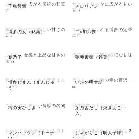
上品な甘さ広がる伝統の和菓
サクッと軽やかに広がる甘い
千鳥饅頭
チロリアン
子
香り
和洋が織りなす優しい甘さの
ユーモアあふれる博多の定番
博多の女（銘菓）
二○加煎餅
菓子
土産
ふんわり食感と上品な甘さの
伝統が息づく卵の繊細な甘味
鶴乃子
鶏卵素麺（銘菓）
逸品
素朴で優しい甘さの定番まん
旨味あふれる海の幸の贅沢一
博多じまん（まんじゅ
いかの明太詰
じゅう
品
う）
ご飯が進む爽やか食感の名物
旨味際立つ上品なあごだし
梅の実ひじき
茅乃舎だし（焼きあご
入）
サクサク食感が楽しい人気ド
ピリ辛旨味広がる九州限定ス
マンハッタン（ドーナ
じゃがりこ（明太子味）
ーナツ
ナック
ツ）