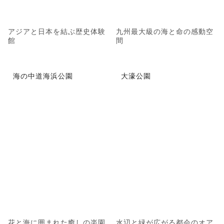
アジアと日本を結ぶ歴史体験
九州最大級の海と命の感動空
館
間
海の中道海浜公園
大濠公園
花と海に囲まれた癒しの楽園
水辺と緑が広がる都会のオア