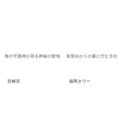
海の守護神が宿る神秘の聖地
皇室ゆかりの森に佇む古社
筥崎宮
福岡タワー