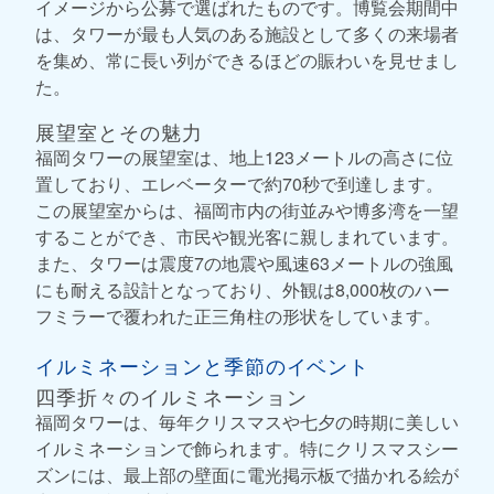
イメージから公募で選ばれたものです。博覧会期間中
は、タワーが最も人気のある施設として多くの来場者
を集め、常に長い列ができるほどの賑わいを見せまし
た。
展望室とその魅力
福岡タワーの展望室は、地上123メートルの高さに位
置しており、エレベーターで約70秒で到達します。
この展望室からは、福岡市内の街並みや博多湾を一望
することができ、市民や観光客に親しまれています。
また、タワーは震度7の地震や風速63メートルの強風
にも耐える設計となっており、外観は8,000枚のハー
フミラーで覆われた正三角柱の形状をしています。
イルミネーションと季節のイベント
四季折々のイルミネーション
福岡タワーは、毎年クリスマスや七夕の時期に美しい
イルミネーションで飾られます。特にクリスマスシー
ズンには、最上部の壁面に電光掲示板で描かれる絵が