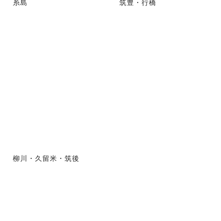
糸島
筑豊・行橋
柳川・久留米・筑後