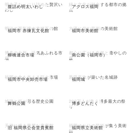
明太子たっぷり詰めた贅沢い
緑と文化が融合する都市の拠
腹詰め明太いわし
アクロス福岡
わし
点
明治の面影残す赤煉瓦の館
大濠に佇む芸術の美術館
福岡市 赤煉瓦文化館
福岡市美術館
博多の台所、活気あふれる市
都心に広がる自然と癒やしの
柳橋連合市場
南公園（福岡市）
場
森
福岡の食を支える巨大市場
黒田長政が築いた名城跡
福岡市中央卸売市場
福岡城
城跡と桜が彩る歴史公園
200万人が集う博多最大の祭
舞鶴公園
博多どんたく
り
天神に残る華麗な貴賓館
福岡ゆかりの芸術が集う美術
旧 福岡県公会堂貴賓館
福岡県立美術館
館