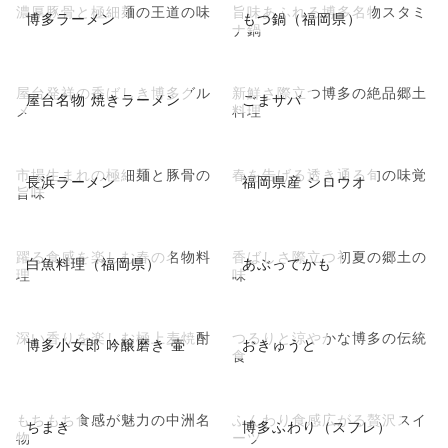
濃厚豚骨と極細麺の王道の味
旨味あふれる博多名物スタミ
博多ラーメン
もつ鍋（福岡県）
ナ鍋
屋台発祥の香ばしき博多グル
新鮮さ際立つ博多の絶品郷土
屋台名物 焼きラーメン
ごまサバ
メ
料理
市場生まれの極細麺と豚骨の
春を告げる透き通る旬の味覚
長浜ラーメン
福岡県産 シロウオ
旨味
躍る食感を楽しむ春の名物料
香ばしさ際立つ初夏の郷土の
白魚料理（福岡県）
あぶってかも
理
味
深い香りを楽しむ極上麦焼酎
つるりと涼やかな博多の伝統
博多小女郎 吟醸磨き 壷
おきゅうと
食
もちもち食感が魅力の中洲名
ふんわり食感広がる贅沢スイ
ちまき
博多ふわり（スフレ）
物
ーツ