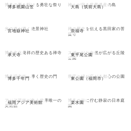
博多の夏を駆ける勇壮な祭り
神々が宿る世界遺産の島
博多祇園山笠
大島（筑前大島）
光の道が導く絶景神社
禅の歴史を伝える黒田家の菩
宮地嶽神社
崇福寺
提寺
博多文化発祥の歴史ある禅寺
スポーツと自然が広がる丘陵
承天寺
東平尾公園
公園
博多旧市街へ導く歴史の門
県庁と緑が広がる都心の公園
博多千年門
東公園（福岡市）
アジア芸術が集う世界唯一の
博多の街に佇む静寂の日本庭
福岡アジア美術館
楽水園
美術館
園