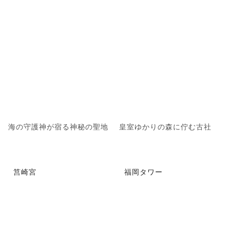
海の守護神が宿る神秘の聖地
皇室ゆかりの森に佇む古社
筥崎宮
福岡タワー