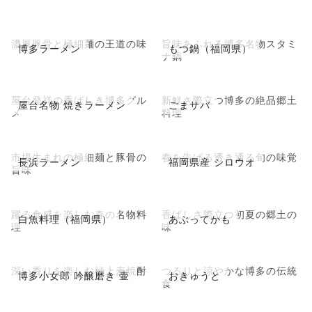
濃厚豚骨と極細麺の王道の味
旨味あふれる博多名物スタミ
博多ラーメン
もつ鍋（福岡県）
ナ鍋
屋台発祥の香ばしき博多グル
新鮮さ際立つ博多の絶品郷土
屋台名物 焼きラーメン
ごまサバ
メ
料理
市場生まれの極細麺と豚骨の
春を告げる透き通る旬の味覚
長浜ラーメン
福岡県産 シロウオ
旨味
躍る食感を楽しむ春の名物料
香ばしさ際立つ初夏の郷土の
白魚料理（福岡県）
あぶってかも
理
味
深い香りを楽しむ極上麦焼酎
つるりと涼やかな博多の伝統
博多小女郎 吟醸磨き 壷
おきゅうと
食