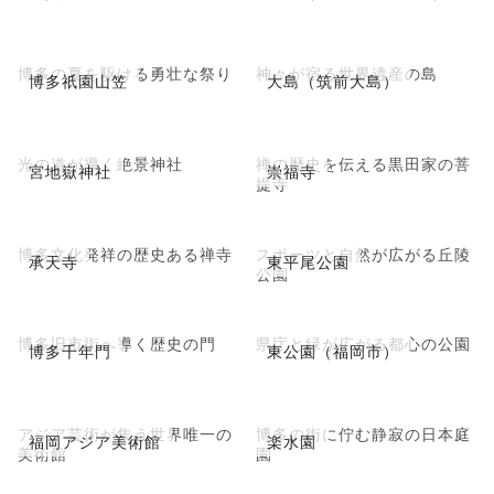
博多の夏を駆ける勇壮な祭り
神々が宿る世界遺産の島
博多祇園山笠
大島（筑前大島）
光の道が導く絶景神社
禅の歴史を伝える黒田家の菩
宮地嶽神社
崇福寺
提寺
博多文化発祥の歴史ある禅寺
スポーツと自然が広がる丘陵
承天寺
東平尾公園
公園
博多旧市街へ導く歴史の門
県庁と緑が広がる都心の公園
博多千年門
東公園（福岡市）
アジア芸術が集う世界唯一の
博多の街に佇む静寂の日本庭
福岡アジア美術館
楽水園
美術館
園