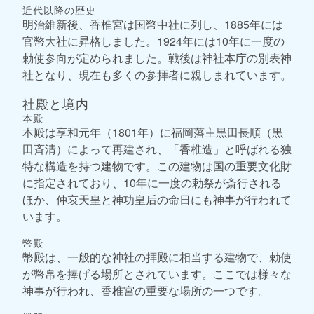
近代以降の歴史
明治維新後、香椎宮は国幣中社に列し、1885年には
官幣大社に昇格しました。1924年には10年に一度の
勅使参向が定められました。戦後は神社本庁の別表神
社となり、現在も多くの参拝者に親しまれています。
社殿と境内
本殿
本殿は享和元年（1801年）に福岡藩主黒田長順（黒
田斉清）によって再建され、「香椎造」と呼ばれる独
特な構造を持つ建物です。この建物は国の重要文化財
に指定されており、10年に一度の勅祭が斎行される
ほか、仲哀天皇と神功皇后の命日にも神事が行われて
います。
幣殿
幣殿は、一般的な神社の拝殿に相当する建物で、勅使
が幣帛を捧げる場所とされています。ここでは様々な
神事が行われ、香椎宮の重要な場所の一つです。