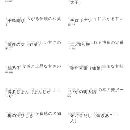
太子）
上品な甘さ広がる伝統の和菓
サクッと軽やかに広がる甘い
千鳥饅頭
チロリアン
子
香り
和洋が織りなす優しい甘さの
ユーモアあふれる博多の定番
博多の女（銘菓）
二○加煎餅
菓子
土産
ふんわり食感と上品な甘さの
伝統が息づく卵の繊細な甘味
鶴乃子
鶏卵素麺（銘菓）
逸品
素朴で優しい甘さの定番まん
旨味あふれる海の幸の贅沢一
博多じまん（まんじゅ
いかの明太詰
じゅう
品
う）
ご飯が進む爽やか食感の名物
旨味際立つ上品なあごだし
梅の実ひじき
茅乃舎だし（焼きあご
入）