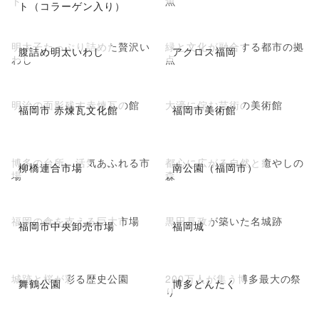
ト
魚
ト（コラーゲン入り）
明太子たっぷり詰めた贅沢い
緑と文化が融合する都市の拠
腹詰め明太いわし
アクロス福岡
わし
点
明治の面影残す赤煉瓦の館
大濠に佇む芸術の美術館
福岡市 赤煉瓦文化館
福岡市美術館
博多の台所、活気あふれる市
都心に広がる自然と癒やしの
柳橋連合市場
南公園（福岡市）
場
森
福岡の食を支える巨大市場
黒田長政が築いた名城跡
福岡市中央卸売市場
福岡城
城跡と桜が彩る歴史公園
200万人が集う博多最大の祭
舞鶴公園
博多どんたく
り