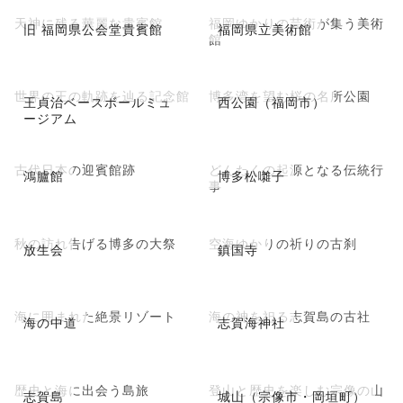
天神に残る華麗な貴賓館
福岡ゆかりの芸術が集う美術
旧 福岡県公会堂貴賓館
福岡県立美術館
館
世界の王の軌跡を辿る記念館
博多湾を望む桜の名所公園
王貞治ベースボールミュ
西公園（福岡市）
ージアム
古代日本の迎賓館跡
どんたくの起源となる伝統行
鴻臚館
博多松囃子
事
秋の訪れ告げる博多の大祭
空海ゆかりの祈りの古刹
放生会
鎮国寺
海に囲まれた絶景リゾート
海の神を祀る志賀島の古社
海の中道
志賀海神社
歴史と海に出会う島旅
登山と歴史を楽しむ宗像の山
志賀島
城山（宗像市・岡垣町）