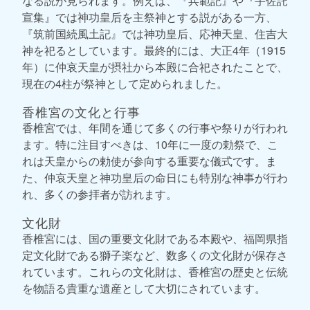
なる説が見られます。例えば、『兵範記』や『宇佐託
宣集』では神功皇后を主祭神とする説がある一方、
『筑前国続風土記』では神功皇后、応神天皇、住吉大
神を祀るとしています。最終的には、大正4年（1915
年）に仲哀天皇が摂社から本殿に合祀されたことで、
現在の4柱が祭神として定められました。
香椎宮の文化と行事
香椎宮では、年間を通じて多くの行事や祭りが行われ
ます。特に注目すべきは、10年に一度の勅祭で、こ
れは天皇からの勅使が参向する重要な儀式です。ま
た、仲哀天皇と神功皇后の命日にも特別な神事が行わ
れ、多くの参拝者が訪れます。
文化財
香椎宮には、国の重要文化財である本殿や、福岡県指
定文化財である獅子楽など、数多くの文化財が保存さ
れています。これらの文化財は、香椎宮の歴史と伝統
を物語る貴重な遺産として大切にされています。