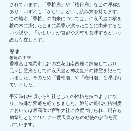
されています。「香椎廟」や「樫日廟」などの呼称が
あり、いずれも「かしい」という読み方を持ちます。
この地名「香椎」の由来については、仲哀天皇の棺を
椎の木に掛けたときに異香が漂ったことに由来すると
いう説や、「かしい」が首都や大村を意味するという
説も存在します。
歴史
創建の由来
香椎宮は福岡市北部の立花山南西麓に鎮座しており、
元々は霊廟として仲哀天皇と神功皇后の神霊を祀って
いました。そのため「香椎廟」や「樫日廟」と呼ばれ
ていました。
平安時代中頃から神社としての性格を持つようにな
り、特殊な変遷を経てきました。戦前の近代社格制度
においては最高位の官幣大社に位置づけられ、現在も
勅祭社として10年に一度天皇からの勅使の参向を受
けています。