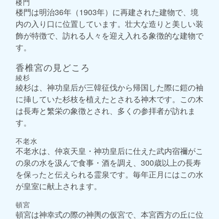
楼門
楼門は明治36年（1903年）に再建された建物で、境
内の入り口に位置しています。壮大な造りと美しい装
飾が特徴で、訪れる人々を迎え入れる象徴的な建物で
す。
香椎宮の見どころ
綾杉
綾杉は、神功皇后が三韓征伐から帰国した際に鎧の袖
に挿していた杉枝を植えたとされる神木です。この木
は長寿と繁栄の象徴とされ、多くの参拝者が訪れま
す。
不老水
不老水は、仲哀天皇・神功皇后に仕えた武内宿禰がこ
の泉の水を汲んで食事・酒を調え、300歳以上の長寿
を保ったと伝えられる霊泉です。毎年正月にはこの水
が皇室に献上されます。
頓宮
頓宮は神幸式の際の神輿の仮宮で、本宮西方の丘に位