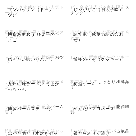
サクサク食感が楽しい人気ド
ピリ辛旨味広がる九州限定ス
マンハッタン（ドーナ
じゃがりこ（明太子味）
ーナツ
ナック
ツ）
苺香る可愛い見た目の限定ス
老舗の味を楽しむ贅沢詰め合
博多あまおう ひよ子のた
詠笑惠（銘菓の詰め合わ
イーツ
わせ
まご
せ）
甘辛がクセになる新感覚おや
しっとり新食感の生クッキー
めんたい味かりんとう
博多のへそ（クッキー）
つ
手軽に味わう本場豚骨ラーメ
梅香る大人のしっとり和洋菓
九州の味ラーメン うまか
梅酒ケーキ
ン
子
っちゃん
サクッと軽やか新感覚バーム
明太子の旨味広がる万能調味
博多バームスティック
めんたいマヨネーズ
菓子
料
旨味凝縮の本場水炊き鍋セッ
脂の旨味と甘みが広がる絶品
はかた地どり水炊きセッ
銀だらみりん漬け