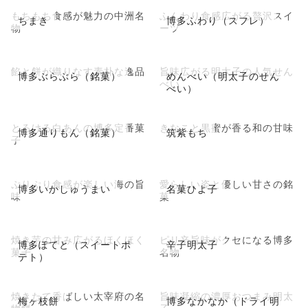
もちもち食感が魅力の中洲名
ふんわり食感広がる贅沢スイ
ちまき
博多ふわり（スフレ）
物
ーツ
餡と餅が織りなす素朴な逸品
旨味広がる明太子の人気せん
博多ぶらぶら（銘菓）
めんべい（明太子のせん
べい
べい）
とろける白あんの博多定番菓
きなこと黒蜜が香る和の甘味
博多通りもん（銘菓）
筑紫もち
子
ぷりぷり食感が楽しい海の旨
愛らしい姿と優しい甘さの銘
博多いかしゅうまい
名菓ひよ子
味
菓
焼き芋の甘み広がるほくほく
ピリ辛旨味がクセになる博多
博多ぽてと（スイートポ
辛子明太子
菓子
名物
テト）
焼きたて香ばしい太宰府の名
旨味凝縮の濃厚おつまみ明太
梅ヶ枝餅
博多なかなか（ドライ明
物餅
子