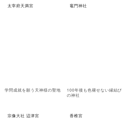
太宰府天満宮
竈門神社
学問成就を願う天神様の聖地
100年後も色褪せない縁結び
の神社
宗像大社 辺津宮
香椎宮