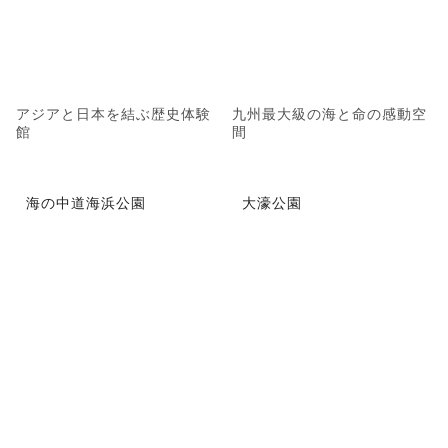
アジアと日本を結ぶ歴史体験
九州最大級の海と命の感動空
館
間
海の中道海浜公園
大濠公園