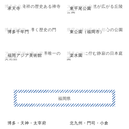
博多文化発祥の歴史ある禅寺
スポーツと自然が広がる丘陵
承天寺
東平尾公園
公園
博多旧市街へ導く歴史の門
県庁と緑が広がる都心の公園
博多千年門
東公園（福岡市）
アジア芸術が集う世界唯一の
博多の街に佇む静寂の日本庭
福岡アジア美術館
楽水園
美術館
園
福岡県
博多・天神・太宰府
北九州・門司・小倉