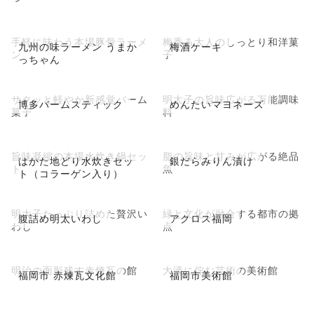
手軽に味わう本場豚骨ラーメ
梅香る大人のしっとり和洋菓
九州の味ラーメン うまか
梅酒ケーキ
ン
子
っちゃん
サクッと軽やか新感覚バーム
明太子の旨味広がる万能調味
博多バームスティック
めんたいマヨネーズ
菓子
料
旨味凝縮の本場水炊き鍋セッ
脂の旨味と甘みが広がる絶品
はかた地どり水炊きセッ
銀だらみりん漬け
ト
魚
ト（コラーゲン入り）
明太子たっぷり詰めた贅沢い
緑と文化が融合する都市の拠
腹詰め明太いわし
アクロス福岡
わし
点
明治の面影残す赤煉瓦の館
大濠に佇む芸術の美術館
福岡市 赤煉瓦文化館
福岡市美術館