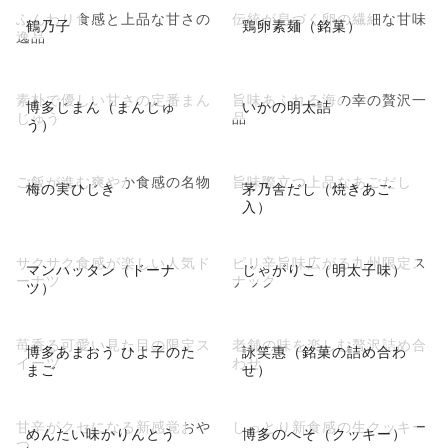
ふんわり食感と上品な甘さの
伝統が息づく卵の繊細な甘味
鶴乃子
鶏卵素麺（銘菓）
逸品
素朴で優しい甘さの定番まん
旨味あふれる海の幸の贅沢一
博多じまん（まんじゅ
いかの明太詰
じゅう
品
う）
ご飯が進む爽やか食感の名物
旨味際立つ上品なあごだし
梅の実ひじき
茅乃舎だし（焼きあご
入）
サクサク食感が楽しい人気ド
ピリ辛旨味広がる九州限定ス
マンハッタン（ドーナ
じゃがりこ（明太子味）
ーナツ
ナック
ツ）
苺香る可愛い見た目の限定ス
老舗の味を楽しむ贅沢詰め合
博多あまおう ひよ子のた
詠笑惠（銘菓の詰め合わ
イーツ
わせ
まご
せ）
甘辛がクセになる新感覚おや
しっとり新食感の生クッキー
めんたい味かりんとう
博多のへそ（クッキー）
つ