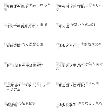
博多の台所、活気あふれる市
都心に広がる自然と癒やしの
柳橋連合市場
南公園（福岡市）
場
森
福岡の食を支える巨大市場
黒田長政が築いた名城跡
福岡市中央卸売市場
福岡城
城跡と桜が彩る歴史公園
200万人が集う博多最大の祭
舞鶴公園
博多どんたく
り
天神に残る華麗な貴賓館
福岡ゆかりの芸術が集う美術
旧 福岡県公会堂貴賓館
福岡県立美術館
館
世界の王の軌跡を辿る記念館
博多湾を望む桜の名所公園
王貞治ベースボールミュ
西公園（福岡市）
ージアム
古代日本の迎賓館跡
どんたくの起源となる伝統行
鴻臚館
博多松囃子
事