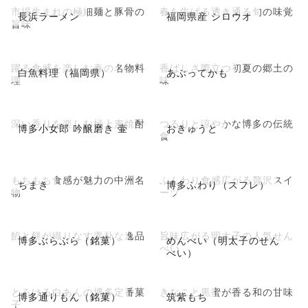
市場生まれの極細麺と豚骨の
春を告げる透き通る旬の味覚
長浜ラーメン
福岡県産 シロウオ
旨味
躍る食感を楽しむ春の名物料
香ばしさ際立つ初夏の郷土の
白魚料理（福岡県）
あぶってかも
理
味
深い香りを楽しむ極上麦焼酎
つるりと涼やかな博多の伝統
博多小女郎 吟醸磨き 壷
おきゅうと
食
もちもち食感が魅力の中洲名
ふんわり食感広がる贅沢スイ
ちまき
博多ふわり（スフレ）
物
ーツ
餡と餅が織りなす素朴な逸品
旨味広がる明太子の人気せん
博多ぶらぶら（銘菓）
めんべい（明太子のせん
べい
べい）
とろける白あんの博多定番菓
きなこと黒蜜が香る和の甘味
博多通りもん（銘菓）
筑紫もち
子