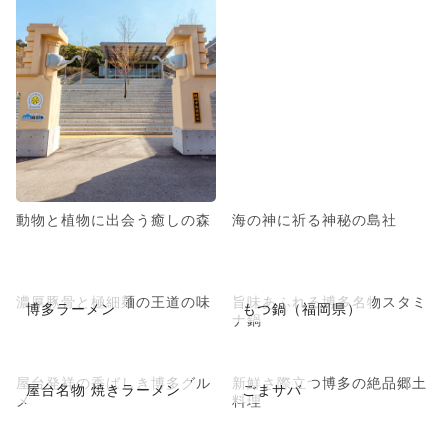
動物と植物に出会う癒しの森
海の神に祈る神秘の島社
濃厚豚骨と極細麺の王道の味
旨味あふれる博多名物スタミ
博多ラーメン
もつ鍋（福岡県）
ナ鍋
屋台発祥の香ばしき博多グル
新鮮さ際立つ博多の絶品郷土
屋台名物 焼きラーメン
ごまサバ
メ
料理