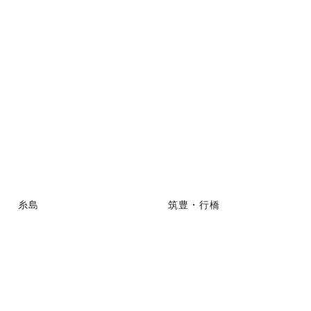
糸島
筑豊・行橋