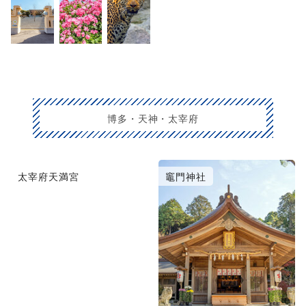
博多・天神・太宰府
太宰府天満宮
竈門神社