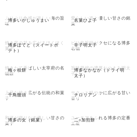
ぷりぷり食感が楽しい海の旨
愛らしい姿と優しい甘さの銘
博多いかしゅうまい
名菓ひよ子
味
菓
焼き芋の甘み広がるほくほく
ピリ辛旨味がクセになる博多
博多ぽてと（スイートポ
辛子明太子
菓子
名物
テト）
焼きたて香ばしい太宰府の名
旨味凝縮の濃厚おつまみ明太
梅ヶ枝餅
博多なかなか（ドライ明
物餅
子
太子）
上品な甘さ広がる伝統の和菓
サクッと軽やかに広がる甘い
千鳥饅頭
チロリアン
子
香り
和洋が織りなす優しい甘さの
ユーモアあふれる博多の定番
博多の女（銘菓）
二○加煎餅
菓子
土産