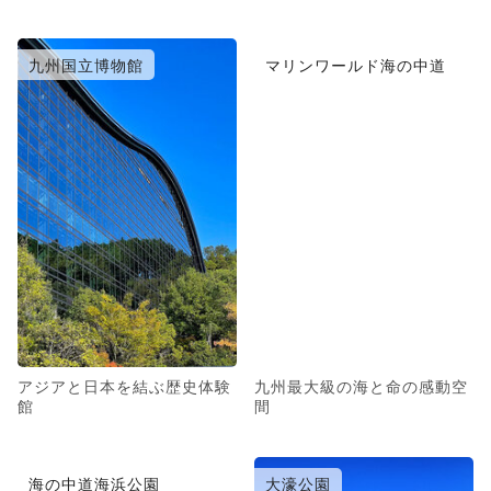
九州国立博物館
マリンワールド海の中道
アジアと日本を結ぶ歴史体験
九州最大級の海と命の感動空
館
間
海の中道海浜公園
大濠公園