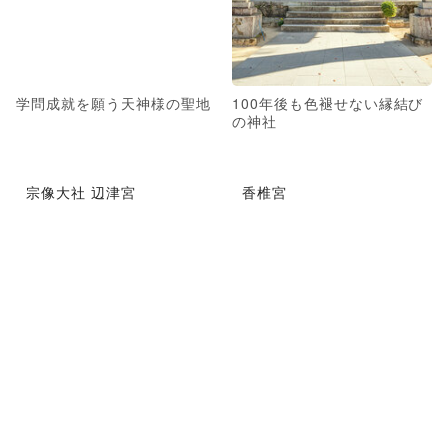
学問成就を願う天神様の聖地
100年後も色褪せない縁結び
の神社
宗像大社 辺津宮
香椎宮