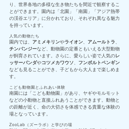
り、世界各地の多様な生き物たちを間近で観察するこ
とができます。園内は「北園」「南園」「アジア熱帯
の渓谷エリア」に分かれており、それぞれ異なる魅力
を持っています。
人気の動物たち
園内では、
アミメキリン
や
ライオン
、
アムールトラ
、
チンパンジー
など、動物園の定番ともいえる大型動物
が飼育されています。さらに、愛らしい姿で人気の
レ
ッサーパンダ
や
コツメカワウソ
、
フンボルトペンギン
なども見ることができ、子どもから大人まで楽しめま
す。
こども動物園とふれあい体験
南園には「こども動物園」があり、ヤギやモルモット
などの小動物と直接ふれあうことができます。動物と
の距離が近く、命の大切さを体感できる貴重な体験の
場となっています。
ZooLab（ズーラボ）と学びの場