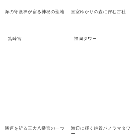
海の守護神が宿る神秘の聖地
皇室ゆかりの森に佇む古社
筥崎宮
福岡タワー
勝運を祈る三大八幡宮の一つ
海辺に輝く絶景パノラマタワ
ー