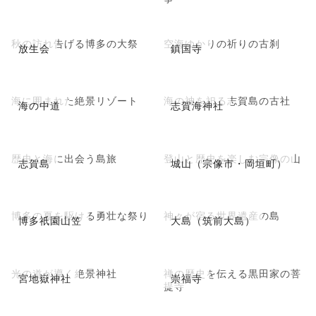
秋の訪れ告げる博多の大祭
空海ゆかりの祈りの古刹
放生会
鎮国寺
海に囲まれた絶景リゾート
海の神を祀る志賀島の古社
海の中道
志賀海神社
歴史と海に出会う島旅
登山と歴史を楽しむ宗像の山
志賀島
城山（宗像市・岡垣町）
博多の夏を駆ける勇壮な祭り
神々が宿る世界遺産の島
博多祇園山笠
大島（筑前大島）
光の道が導く絶景神社
禅の歴史を伝える黒田家の菩
宮地嶽神社
崇福寺
提寺