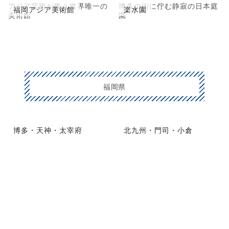
アジア芸術が集う世界唯一の
博多の街に佇む静寂の日本庭
福岡アジア美術館
楽水園
美術館
園
福岡県
博多・天神・太宰府
北九州・門司・小倉