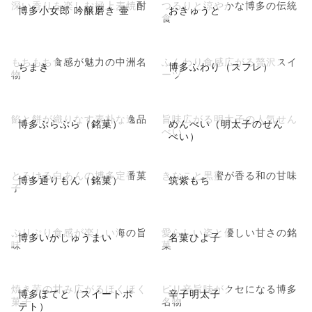
深い香りを楽しむ極上麦焼酎
つるりと涼やかな博多の伝統
博多小女郎 吟醸磨き 壷
おきゅうと
食
もちもち食感が魅力の中洲名
ふんわり食感広がる贅沢スイ
ちまき
博多ふわり（スフレ）
物
ーツ
餡と餅が織りなす素朴な逸品
旨味広がる明太子の人気せん
博多ぶらぶら（銘菓）
めんべい（明太子のせん
べい
べい）
とろける白あんの博多定番菓
きなこと黒蜜が香る和の甘味
博多通りもん（銘菓）
筑紫もち
子
ぷりぷり食感が楽しい海の旨
愛らしい姿と優しい甘さの銘
博多いかしゅうまい
名菓ひよ子
味
菓
焼き芋の甘み広がるほくほく
ピリ辛旨味がクセになる博多
博多ぽてと（スイートポ
辛子明太子
菓子
名物
テト）