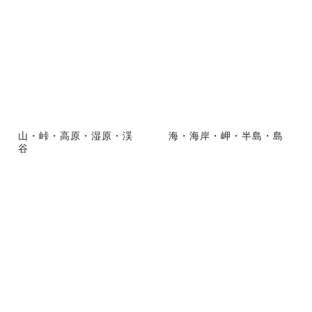
山・峠・高原・湿原・渓
海・海岸・岬・半島・島
谷