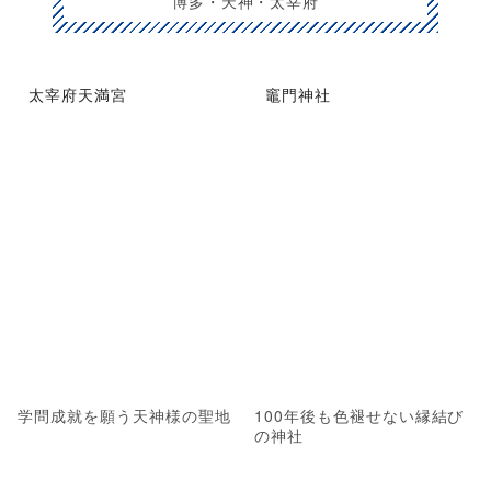
博多・天神・太宰府
太宰府天満宮
竈門神社
学問成就を願う天神様の聖地
100年後も色褪せない縁結び
の神社