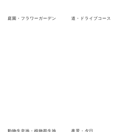
庭園・フラワーガーデン
道・ドライブコース
動物生息地・植物群生地
夜景・夕日