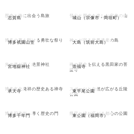
歴史と海に出会う島旅
登山と歴史を楽しむ宗像の山
志賀島
城山（宗像市・岡垣町）
博多の夏を駆ける勇壮な祭り
神々が宿る世界遺産の島
博多祇園山笠
大島（筑前大島）
光の道が導く絶景神社
禅の歴史を伝える黒田家の菩
宮地嶽神社
崇福寺
提寺
博多文化発祥の歴史ある禅寺
スポーツと自然が広がる丘陵
承天寺
東平尾公園
公園
博多旧市街へ導く歴史の門
県庁と緑が広がる都心の公園
博多千年門
東公園（福岡市）