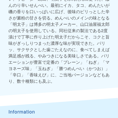
んのり辛いせんべい。最初にイカ、タコ、めんたいが
磯の香りを口いっぱいに広げ、後味のピリっとした辛
さが澱粉の甘さを切る。めんべいのメインの味となる
「明太子」は博多の明太子メーカー、山口油屋福太郎
の明太子を使用している。同社従来の製法である2度
漬けで丁寧に作り上げた明太子だからこそ、コクと旨
味がぎっしりつまった濃厚な味が実現できた。パリ
ッ、サクサクとした歯ごたえなのに、食べてしまえば
満足感が残る、やみつきになる美味しさである。バリ
エーションが豊富で定番の「プレーン」「ねぎ」「マ
ヨネーズ味」「玉ねぎ」「勝つめんべい（かつお）」
「辛口」「香味えび」に、ご当地バージョンなどもあ
り、数十種類にも及ぶ。
Information