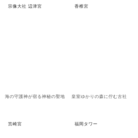
宗像大社 辺津宮
香椎宮
海の守護神が宿る神秘の聖地
皇室ゆかりの森に佇む古社
筥崎宮
福岡タワー