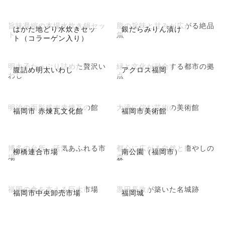
旨味凝縮の本場水炊き鍋セッ
脂の旨味と甘みが広がる絶品
はかた地どり水炊きセッ
銀だらみりん漬け
ト
魚
ト（コラーゲン入り）
明太子たっぷり詰めた贅沢い
緑と文化が融合する都市の拠
腹詰め明太いわし
アクロス福岡
わし
点
明治の面影残す赤煉瓦の館
大濠に佇む芸術の美術館
福岡市 赤煉瓦文化館
福岡市美術館
博多の台所、活気あふれる市
都心に広がる自然と癒やしの
柳橋連合市場
南公園（福岡市）
場
森
福岡の食を支える巨大市場
黒田長政が築いた名城跡
福岡市中央卸売市場
福岡城