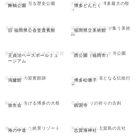
城跡と桜が彩る歴史公園
200万人が集う博多最大の祭
舞鶴公園
博多どんたく
り
天神に残る華麗な貴賓館
福岡ゆかりの芸術が集う美術
旧 福岡県公会堂貴賓館
福岡県立美術館
館
世界の王の軌跡を辿る記念館
博多湾を望む桜の名所公園
王貞治ベースボールミュ
西公園（福岡市）
ージアム
古代日本の迎賓館跡
どんたくの起源となる伝統行
鴻臚館
博多松囃子
事
秋の訪れ告げる博多の大祭
空海ゆかりの祈りの古刹
放生会
鎮国寺
海に囲まれた絶景リゾート
海の神を祀る志賀島の古社
海の中道
志賀海神社