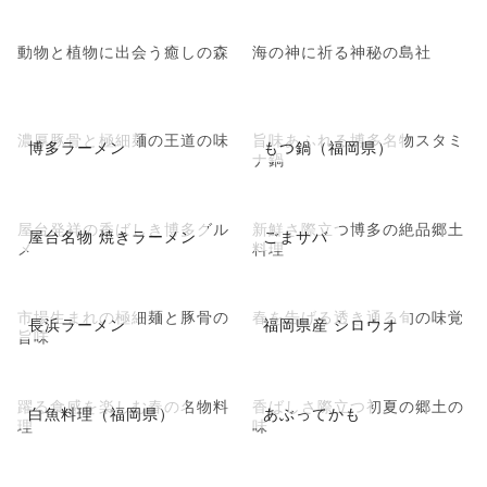
動物と植物に出会う癒しの森
海の神に祈る神秘の島社
濃厚豚骨と極細麺の王道の味
旨味あふれる博多名物スタミ
博多ラーメン
もつ鍋（福岡県）
ナ鍋
屋台発祥の香ばしき博多グル
新鮮さ際立つ博多の絶品郷土
屋台名物 焼きラーメン
ごまサバ
メ
料理
市場生まれの極細麺と豚骨の
春を告げる透き通る旬の味覚
長浜ラーメン
福岡県産 シロウオ
旨味
躍る食感を楽しむ春の名物料
香ばしさ際立つ初夏の郷土の
白魚料理（福岡県）
あぶってかも
理
味