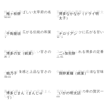
焼きたて香ばしい太宰府の名
旨味凝縮の濃厚おつまみ明太
梅ヶ枝餅
博多なかなか（ドライ明
物餅
子
太子）
上品な甘さ広がる伝統の和菓
サクッと軽やかに広がる甘い
千鳥饅頭
チロリアン
子
香り
和洋が織りなす優しい甘さの
ユーモアあふれる博多の定番
博多の女（銘菓）
二○加煎餅
菓子
土産
ふんわり食感と上品な甘さの
伝統が息づく卵の繊細な甘味
鶴乃子
鶏卵素麺（銘菓）
逸品
素朴で優しい甘さの定番まん
旨味あふれる海の幸の贅沢一
博多じまん（まんじゅ
いかの明太詰
じゅう
品
う）