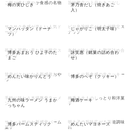
ご飯が進む爽やか食感の名物
旨味際立つ上品なあごだし
梅の実ひじき
茅乃舎だし（焼きあご
入）
サクサク食感が楽しい人気ド
ピリ辛旨味広がる九州限定ス
マンハッタン（ドーナ
じゃがりこ（明太子味）
ーナツ
ナック
ツ）
苺香る可愛い見た目の限定ス
老舗の味を楽しむ贅沢詰め合
博多あまおう ひよ子のた
詠笑惠（銘菓の詰め合わ
イーツ
わせ
まご
せ）
甘辛がクセになる新感覚おや
しっとり新食感の生クッキー
めんたい味かりんとう
博多のへそ（クッキー）
つ
手軽に味わう本場豚骨ラーメ
梅香る大人のしっとり和洋菓
九州の味ラーメン うまか
梅酒ケーキ
ン
子
っちゃん
サクッと軽やか新感覚バーム
明太子の旨味広がる万能調味
博多バームスティック
めんたいマヨネーズ
菓子
料