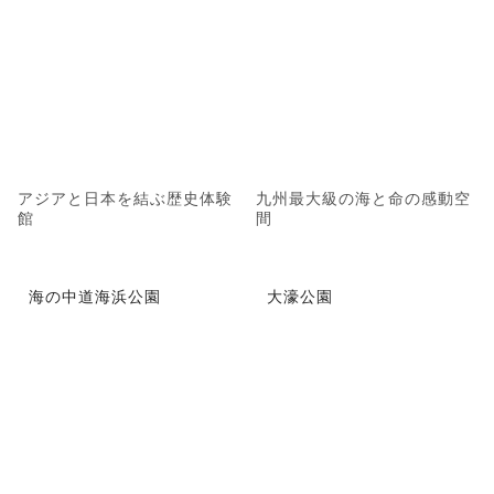
アジアと日本を結ぶ歴史体験
九州最大級の海と命の感動空
館
間
海の中道海浜公園
大濠公園