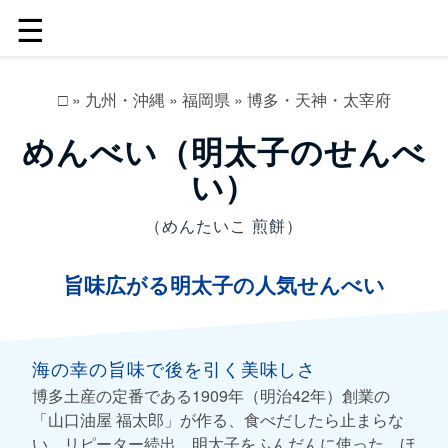
☰
□
»
九州・沖縄
»
福岡県
»
博多・天神・太宰府
めんべい（明太子のせんべ
い）
（めんたいこ 煎餅）
旨味広がる明太子の人気せんべい
海の幸の旨味で後を引く美味しさ
博多土産の定番である1909年（明治42年）創業の
「山口油屋 福太郎」が作る、食べだしたら止まらな
い、リピーター続出、明太子をふんだんに使った、ほ