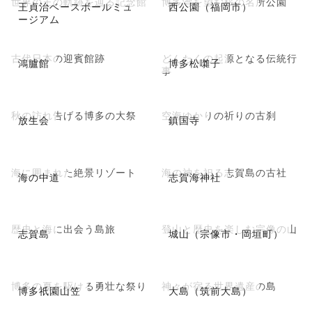
世界の王の軌跡を辿る記念館
博多湾を望む桜の名所公園
王貞治ベースボールミュ
西公園（福岡市）
ージアム
古代日本の迎賓館跡
どんたくの起源となる伝統行
鴻臚館
博多松囃子
事
秋の訪れ告げる博多の大祭
空海ゆかりの祈りの古刹
放生会
鎮国寺
海に囲まれた絶景リゾート
海の神を祀る志賀島の古社
海の中道
志賀海神社
歴史と海に出会う島旅
登山と歴史を楽しむ宗像の山
志賀島
城山（宗像市・岡垣町）
博多の夏を駆ける勇壮な祭り
神々が宿る世界遺産の島
博多祇園山笠
大島（筑前大島）