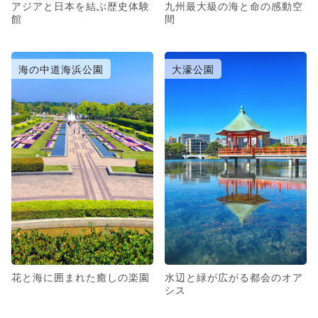
アジアと日本を結ぶ歴史体験
九州最大級の海と命の感動空
館
間
海の中道海浜公園
大濠公園
花と海に囲まれた癒しの楽園
水辺と緑が広がる都会のオア
シス