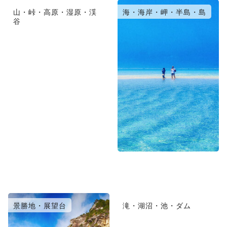
山・峠・高原・湿原・渓
海・海岸・岬・半島・島
谷
景勝地・展望台
滝・湖沼・池・ダム