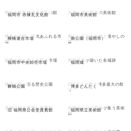
明治の面影残す赤煉瓦の館
大濠に佇む芸術の美術館
福岡市 赤煉瓦文化館
福岡市美術館
博多の台所、活気あふれる市
都心に広がる自然と癒やしの
柳橋連合市場
南公園（福岡市）
場
森
福岡の食を支える巨大市場
黒田長政が築いた名城跡
福岡市中央卸売市場
福岡城
城跡と桜が彩る歴史公園
200万人が集う博多最大の祭
舞鶴公園
博多どんたく
り
天神に残る華麗な貴賓館
福岡ゆかりの芸術が集う美術
旧 福岡県公会堂貴賓館
福岡県立美術館
館