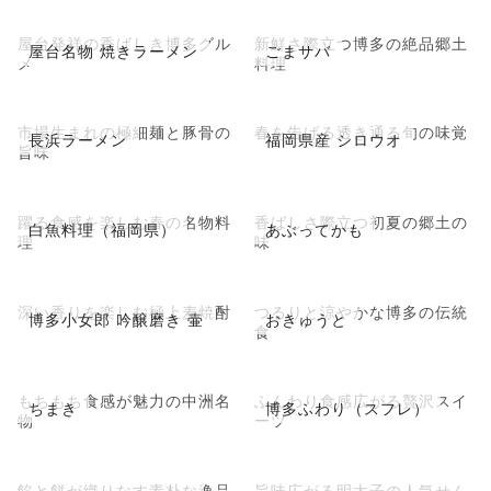
屋台発祥の香ばしき博多グル
新鮮さ際立つ博多の絶品郷土
屋台名物 焼きラーメン
ごまサバ
メ
料理
市場生まれの極細麺と豚骨の
春を告げる透き通る旬の味覚
長浜ラーメン
福岡県産 シロウオ
旨味
躍る食感を楽しむ春の名物料
香ばしさ際立つ初夏の郷土の
白魚料理（福岡県）
あぶってかも
理
味
深い香りを楽しむ極上麦焼酎
つるりと涼やかな博多の伝統
博多小女郎 吟醸磨き 壷
おきゅうと
食
もちもち食感が魅力の中洲名
ふんわり食感広がる贅沢スイ
ちまき
博多ふわり（スフレ）
物
ーツ
餡と餅が織りなす素朴な逸品
旨味広がる明太子の人気せん