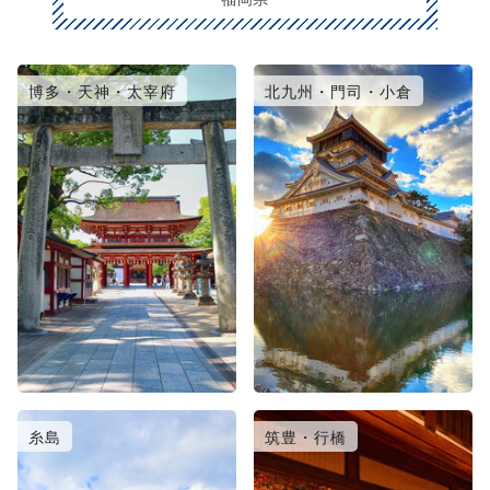
博多・天神・太宰府
北九州・門司・小倉
糸島
筑豊・行橋