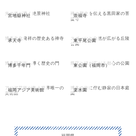
光の道が導く絶景神社
禅の歴史を伝える黒田家の菩
宮地嶽神社
崇福寺
提寺
博多文化発祥の歴史ある禅寺
スポーツと自然が広がる丘陵
承天寺
東平尾公園
公園
博多旧市街へ導く歴史の門
県庁と緑が広がる都心の公園
博多千年門
東公園（福岡市）
アジア芸術が集う世界唯一の
博多の街に佇む静寂の日本庭
福岡アジア美術館
楽水園
美術館
園
福岡県