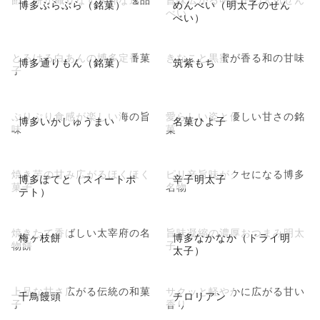
博多ぶらぶら（銘菓）
めんべい（明太子のせん
べい
べい）
とろける白あんの博多定番菓
きなこと黒蜜が香る和の甘味
博多通りもん（銘菓）
筑紫もち
子
ぷりぷり食感が楽しい海の旨
愛らしい姿と優しい甘さの銘
博多いかしゅうまい
名菓ひよ子
味
菓
焼き芋の甘み広がるほくほく
ピリ辛旨味がクセになる博多
博多ぽてと（スイートポ
辛子明太子
菓子
名物
テト）
焼きたて香ばしい太宰府の名
旨味凝縮の濃厚おつまみ明太
梅ヶ枝餅
博多なかなか（ドライ明
物餅
子
太子）
上品な甘さ広がる伝統の和菓
サクッと軽やかに広がる甘い
千鳥饅頭
チロリアン
子
香り