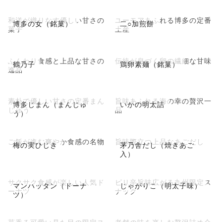
和洋が織りなす優しい甘さの
ユーモアあふれる博多の定番
博多の女（銘菓）
二○加煎餅
菓子
土産
ふんわり食感と上品な甘さの
伝統が息づく卵の繊細な甘味
鶴乃子
鶏卵素麺（銘菓）
逸品
素朴で優しい甘さの定番まん
旨味あふれる海の幸の贅沢一
博多じまん（まんじゅ
いかの明太詰
じゅう
品
う）
ご飯が進む爽やか食感の名物
旨味際立つ上品なあごだし
梅の実ひじき
茅乃舎だし（焼きあご
入）
サクサク食感が楽しい人気ド
ピリ辛旨味広がる九州限定ス
マンハッタン（ドーナ
じゃがりこ（明太子味）
ーナツ
ナック
ツ）