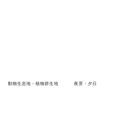
動物生息地・植物群生地
夜景・夕日