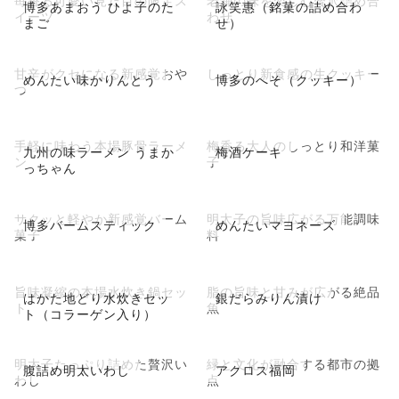
苺香る可愛い見た目の限定ス
老舗の味を楽しむ贅沢詰め合
博多あまおう ひよ子のた
詠笑惠（銘菓の詰め合わ
イーツ
わせ
まご
せ）
甘辛がクセになる新感覚おや
しっとり新食感の生クッキー
めんたい味かりんとう
博多のへそ（クッキー）
つ
手軽に味わう本場豚骨ラーメ
梅香る大人のしっとり和洋菓
九州の味ラーメン うまか
梅酒ケーキ
ン
子
っちゃん
サクッと軽やか新感覚バーム
明太子の旨味広がる万能調味
博多バームスティック
めんたいマヨネーズ
菓子
料
旨味凝縮の本場水炊き鍋セッ
脂の旨味と甘みが広がる絶品
はかた地どり水炊きセッ
銀だらみりん漬け
ト
魚
ト（コラーゲン入り）
明太子たっぷり詰めた贅沢い
緑と文化が融合する都市の拠
腹詰め明太いわし
アクロス福岡
わし
点