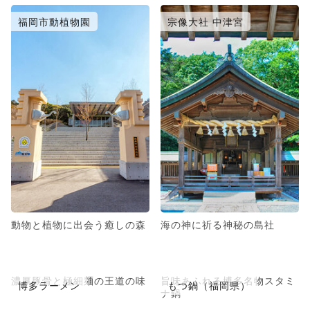
福岡市動植物園
宗像大社 中津宮
動物と植物に出会う癒しの森
海の神に祈る神秘の島社
濃厚豚骨と極細麺の王道の味
旨味あふれる博多名物スタミ
博多ラーメン
もつ鍋（福岡県）
ナ鍋