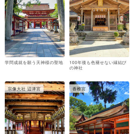
学問成就を願う天神様の聖地
100年後も色褪せない縁結び
の神社
宗像大社 辺津宮
香椎宮