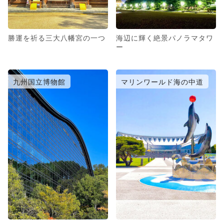
勝運を祈る三大八幡宮の一つ
海辺に輝く絶景パノラマタワ
ー
九州国立博物館
マリンワールド海の中道