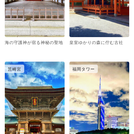
海の守護神が宿る神秘の聖地
皇室ゆかりの森に佇む古社
筥崎宮
福岡タワー