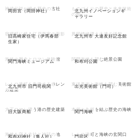
神武伝説が残る歴史の古社
ものづくりの歴史と未来技術
岡田宮（岡田神社）
北九州イノベーションギ
の館
ャラリー
宿場町に残る江戸商家の面影
異国情緒漂う大連の洋館
旧高崎家住宅（伊馬春部
北九州市 大連友好記念館
生家）
海峡の歴史とロマン体験館
関門海峡を望む絶景公園
関門海峡ミュージアム
和布刈公園
レトロ港町を象徴する赤レン
東洋美術と海峡を望む美術館
北九州市 旧門司税関
出光美術館（門司）
ガ建築
大正ロマン漂う港の歴史建築
本州と九州を結ぶ歴史の海峡
旧大阪商船
関門海峡
海峡を守る古社と神話の地
レトロ港町と海峡の玄関口
和布刈神社（隼人社）
門司区