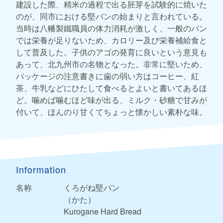
建設した際、精米の過程で出る胚芽を試験的に焼いた
のが、同市における堅パンの始まりと言われている。
当時は八幡製鐵職員の体力消耗が激しく、一般のパン
では栄養が足りないため、カロリー及び栄養補給食と
して普及した。子供のアゴの発育に良いという意見も
あって、北九州市の名物となった。非常に堅いため、
パッケージの注意書きに歯の弱い方はコーヒー、紅
茶、牛乳などにひたして食べるとよいと書いてあるほ
ど。噛めば噛むほど味が出る、ミルク・砂糖で甘みが
付いて、ほんのり甘くてちょっと懐かしい素朴な味。
Information
名称
くろがね堅パン
（かた）
Kurogane Hard Bread