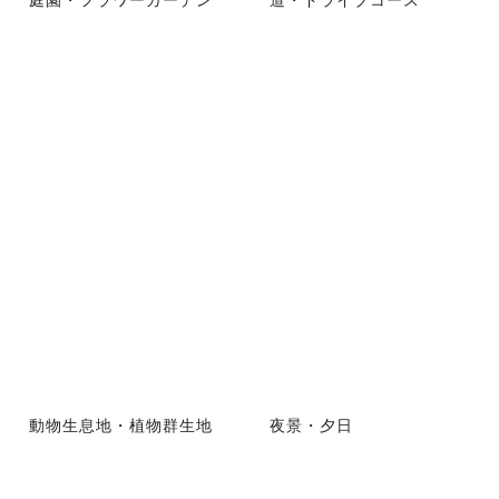
動物生息地・植物群生地
夜景・夕日