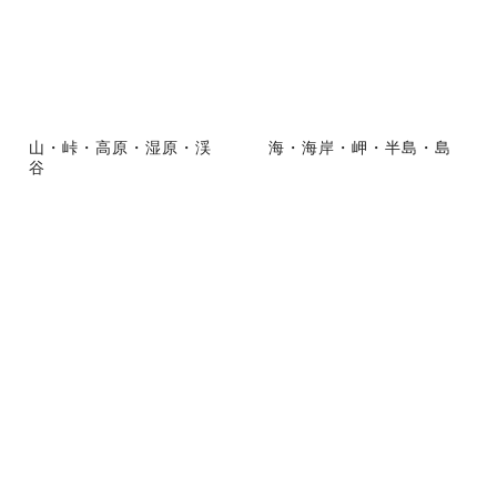
山・峠・高原・湿原・渓
海・海岸・岬・半島・島
谷