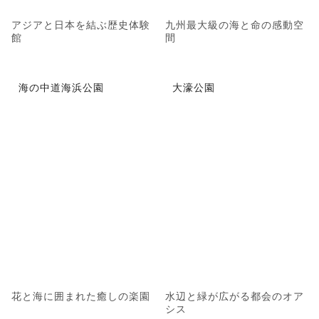
アジアと日本を結ぶ歴史体験
九州最大級の海と命の感動空
館
間
海の中道海浜公園
大濠公園
花と海に囲まれた癒しの楽園
水辺と緑が広がる都会のオア
シス