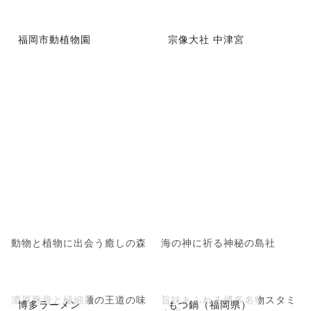
福岡市動植物園
宗像大社 中津宮
動物と植物に出会う癒しの森
海の神に祈る神秘の島社
濃厚豚骨と極細麺の王道の味
旨味あふれる博多名物スタミ
博多ラーメン
もつ鍋（福岡県）