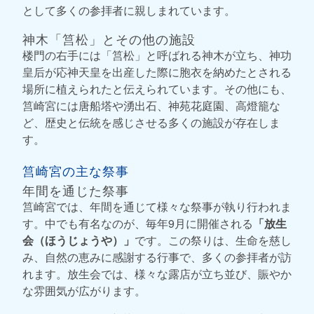
として多くの参拝者に親しまれています。
神木「筥松」とその他の施設
楼門の右手には「筥松」と呼ばれる神木が立ち、神功
皇后が応神天皇を出産した際に胞衣を納めたとされる
場所に植えられたと伝えられています。その他にも、
筥崎宮には唐船塔や湧出石、神苑花庭園、高燈籠な
ど、歴史と伝統を感じさせる多くの施設が存在しま
す。
筥崎宮の主な祭事
年間を通じた祭事
筥崎宮では、年間を通じて様々な祭事が執り行われま
す。中でも有名なのが、毎年9月に開催される
「放生
会（ほうじょうや）」
です。この祭りは、生命を慈し
み、自然の恵みに感謝する行事で、多くの参拝者が訪
れます。放生会では、様々な露店が立ち並び、賑やか
な雰囲気が広がります。