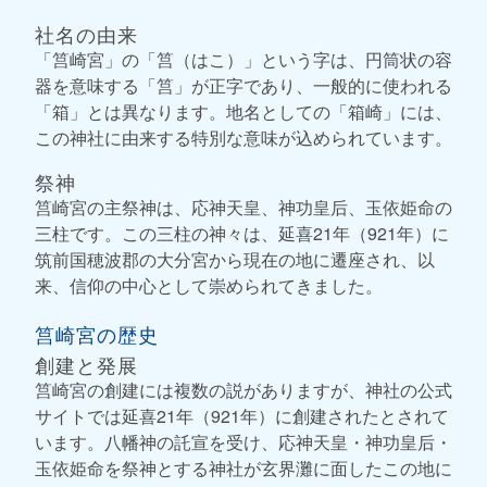
社名の由来
「筥崎宮」の「筥（はこ）」という字は、円筒状の容
器を意味する「筥」が正字であり、一般的に使われる
「箱」とは異なります。地名としての「箱崎」には、
この神社に由来する特別な意味が込められています。
祭神
筥崎宮の主祭神は、応神天皇、神功皇后、玉依姫命の
三柱です。この三柱の神々は、延喜21年（921年）に
筑前国穂波郡の大分宮から現在の地に遷座され、以
来、信仰の中心として崇められてきました。
筥崎宮の歴史
創建と発展
筥崎宮の創建には複数の説がありますが、神社の公式
サイトでは延喜21年（921年）に創建されたとされて
います。八幡神の託宣を受け、応神天皇・神功皇后・
玉依姫命を祭神とする神社が玄界灘に面したこの地に