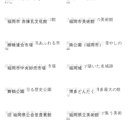
わし
点
明治の面影残す赤煉瓦の館
大濠に佇む芸術の美術館
福岡市 赤煉瓦文化館
福岡市美術館
博多の台所、活気あふれる市
都心に広がる自然と癒やしの
柳橋連合市場
南公園（福岡市）
場
森
福岡の食を支える巨大市場
黒田長政が築いた名城跡
福岡市中央卸売市場
福岡城
城跡と桜が彩る歴史公園
200万人が集う博多最大の祭
舞鶴公園
博多どんたく
り
天神に残る華麗な貴賓館
福岡ゆかりの芸術が集う美術
旧 福岡県公会堂貴賓館
福岡県立美術館
館