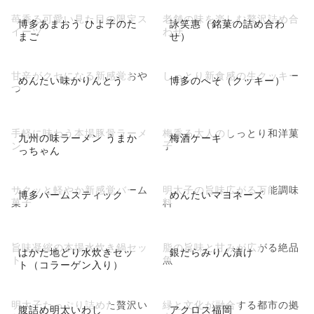
苺香る可愛い見た目の限定ス
老舗の味を楽しむ贅沢詰め合
博多あまおう ひよ子のた
詠笑惠（銘菓の詰め合わ
イーツ
わせ
まご
せ）
甘辛がクセになる新感覚おや
しっとり新食感の生クッキー
めんたい味かりんとう
博多のへそ（クッキー）
つ
手軽に味わう本場豚骨ラーメ
梅香る大人のしっとり和洋菓
九州の味ラーメン うまか
梅酒ケーキ
ン
子
っちゃん
サクッと軽やか新感覚バーム
明太子の旨味広がる万能調味
博多バームスティック
めんたいマヨネーズ
菓子
料
旨味凝縮の本場水炊き鍋セッ
脂の旨味と甘みが広がる絶品
はかた地どり水炊きセッ
銀だらみりん漬け
ト
魚
ト（コラーゲン入り）
明太子たっぷり詰めた贅沢い
緑と文化が融合する都市の拠
腹詰め明太いわし
アクロス福岡