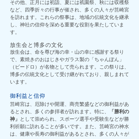
その他、正月には初詣、夏には祇園祭、秋には収穫祭
など、四季折々の行事が催され、多くの人々が筥崎宮
を訪れます。これらの祭事は、地域の伝統文化を継承
し、神社の信仰を深める重要な役割を果たしていま
す。
放生会と博多の文化
放生会は、命を尊び海の幸・山の幸に感謝する祭り
で、素焼きのおはじきやガラス製の「ちゃんぽん」
（ビードロ）が名物として売られます。この祭りは、
博多の伝統文化として受け継がれており、親しまれて
います。
御利益と信仰
筥崎宮は、厄除けや開運、商売繁盛などの御利益があ
るとされ、多くの参拝者が訪れます。特に、
「勝利の
神」
として崇められ、スポーツ選手や受験生などが勝
利祈願に訪れることが多いです。また、筥崎宮の神水
は、健康や長寿の御利益があるとされ、多くの人々が