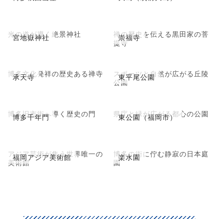
光の道が導く絶景神社
禅の歴史を伝える黒田家の菩
宮地嶽神社
崇福寺
提寺
博多文化発祥の歴史ある禅寺
スポーツと自然が広がる丘陵
承天寺
東平尾公園
公園
博多旧市街へ導く歴史の門
県庁と緑が広がる都心の公園
博多千年門
東公園（福岡市）
アジア芸術が集う世界唯一の
博多の街に佇む静寂の日本庭
福岡アジア美術館
楽水園
美術館
園