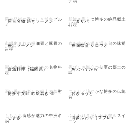
ナ鍋
屋台発祥の香ばしき博多グル
新鮮さ際立つ博多の絶品郷土
屋台名物 焼きラーメン
ごまサバ
メ
料理
市場生まれの極細麺と豚骨の
春を告げる透き通る旬の味覚
長浜ラーメン
福岡県産 シロウオ
旨味
躍る食感を楽しむ春の名物料
香ばしさ際立つ初夏の郷土の
白魚料理（福岡県）
あぶってかも
理
味
深い香りを楽しむ極上麦焼酎
つるりと涼やかな博多の伝統
博多小女郎 吟醸磨き 壷
おきゅうと
食
もちもち食感が魅力の中洲名
ふんわり食感広がる贅沢スイ
ちまき
博多ふわり（スフレ）
物
ーツ