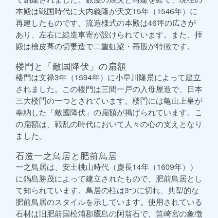
本殿は戦国時代に大内義隆が天文15年（1546年）に
再建したものです。流造様式の本殿は46坪の広さが
あり、左右に縋造車寄が設けられています。また、拝
殿は檜皮葺の切妻造で二重虹梁・蟇股が特徴です。
楼門と「敵国降伏」の扁額
楼門は文禄3年（1594年）に小早川隆景によって建立
されました。この楼門は三間一戸の入母屋造で、日本
三大楼門の一つとされています。楼門には亀山上皇が
奉納した「敵國降伏」の扁額が掲げられています。こ
の扁額は、戦乱の時代において人々の心の支えとなり
ました。
石造一之鳥居と肥前鳥居
一之鳥居は、安土桃山時代（慶長14年（1609年））
に鍋島勝茂によって建立されたもので、肥前鳥居とし
て知られています。鳥居の柱は3つに切れ、典型的な
肥前鳥居のスタイルを示しています。使用されている
石材は旧肥前国松浦郡鷹島の阿翁石で、筥崎宮の象徴