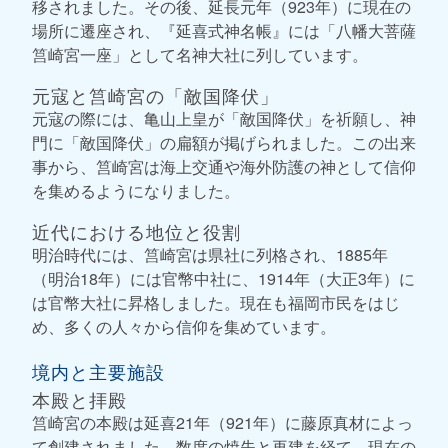
移されました。その後、延長元年（923年）に現在の
場所に遷座され、『延喜式神名帳』には「八幡大菩薩
筥崎宮一座」として名神大社に列しています。
元寇と筥崎宮の「敵国降伏」
元寇の際には、亀山上皇が「敵国降伏」を祈願し、神
門に「敵国降伏」の扁額が掲げられました。この出来
事から、筥崎宮は海上交通や海外防護の神として信仰
を集めるようになりました。
近代における地位と役割
明治時代には、筥崎宮は県社に列格され、1885年
（明治18年）には官幣中社に、1914年（大正3年）に
は官幣大社に昇格しました。現在も福岡市民をはじ
め、多くの人々から信仰を集めています。
境内と主要施設
本殿と拝殿
筥崎宮の本殿は延喜21年（921年）に藤原真材によっ
て創建されました。数度の焼失と再建を経て、現在の