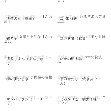
子
香り
和洋が織りなす優しい甘さの
ユーモアあふれる博多の定番
博多の女（銘菓）
二○加煎餅
菓子
土産
ふんわり食感と上品な甘さの
伝統が息づく卵の繊細な甘味
鶴乃子
鶏卵素麺（銘菓）
逸品
素朴で優しい甘さの定番まん
旨味あふれる海の幸の贅沢一
博多じまん（まんじゅ
いかの明太詰
じゅう
品
う）
ご飯が進む爽やか食感の名物
旨味際立つ上品なあごだし
梅の実ひじき
茅乃舎だし（焼きあご
入）
サクサク食感が楽しい人気ド
ピリ辛旨味広がる九州限定ス
マンハッタン（ドーナ
じゃがりこ（明太子味）
ーナツ
ナック
ツ）