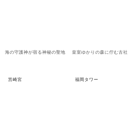
海の守護神が宿る神秘の聖地
皇室ゆかりの森に佇む古社
筥崎宮
福岡タワー