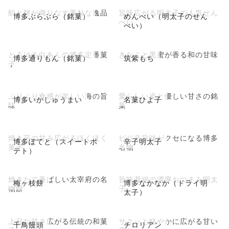
餡と餅が織りなす素朴な逸品
旨味広がる明太子の人気せん
博多ぶらぶら（銘菓）
めんべい（明太子のせん
べい
べい）
とろける白あんの博多定番菓
きなこと黒蜜が香る和の甘味
博多通りもん（銘菓）
筑紫もち
子
ぷりぷり食感が楽しい海の旨
愛らしい姿と優しい甘さの銘
博多いかしゅうまい
名菓ひよ子
味
菓
焼き芋の甘み広がるほくほく
ピリ辛旨味がクセになる博多
博多ぽてと（スイートポ
辛子明太子
菓子
名物
テト）
焼きたて香ばしい太宰府の名
旨味凝縮の濃厚おつまみ明太
梅ヶ枝餅
博多なかなか（ドライ明
物餅
子
太子）
上品な甘さ広がる伝統の和菓
サクッと軽やかに広がる甘い
千鳥饅頭
チロリアン