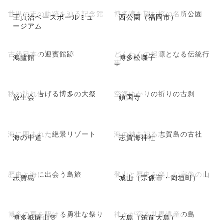
世界の王の軌跡を辿る記念館
博多湾を望む桜の名所公園
王貞治ベースボールミュ
西公園（福岡市）
ージアム
古代日本の迎賓館跡
どんたくの起源となる伝統行
鴻臚館
博多松囃子
事
秋の訪れ告げる博多の大祭
空海ゆかりの祈りの古刹
放生会
鎮国寺
海に囲まれた絶景リゾート
海の神を祀る志賀島の古社
海の中道
志賀海神社
歴史と海に出会う島旅
登山と歴史を楽しむ宗像の山
志賀島
城山（宗像市・岡垣町）
博多の夏を駆ける勇壮な祭り
神々が宿る世界遺産の島
博多祇園山笠
大島（筑前大島）