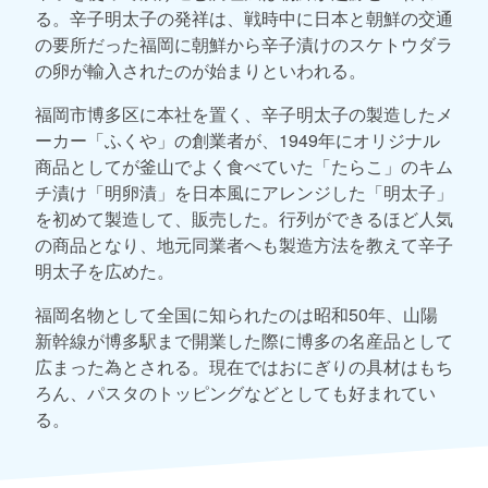
る。辛子明太子の発祥は、戦時中に日本と朝鮮の交通
の要所だった福岡に朝鮮から辛子漬けのスケトウダラ
の卵が輸入されたのが始まりといわれる。
福岡市博多区に本社を置く、辛子明太子の製造したメ
ーカー「ふくや」の創業者が、1949年にオリジナル
商品としてが釜山でよく食べていた「たらこ」のキム
チ漬け「明卵漬」を日本風にアレンジした「明太子」
を初めて製造して、販売した。行列ができるほど人気
の商品となり、地元同業者へも製造方法を教えて辛子
明太子を広めた。
福岡名物として全国に知られたのは昭和50年、山陽
新幹線が博多駅まで開業した際に博多の名産品として
広まった為とされる。現在ではおにぎりの具材はもち
ろん、パスタのトッピングなどとしても好まれてい
る。