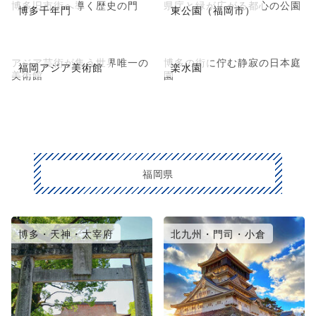
博多旧市街へ導く歴史の門
県庁と緑が広がる都心の公園
博多千年門
東公園（福岡市）
アジア芸術が集う世界唯一の
博多の街に佇む静寂の日本庭
福岡アジア美術館
楽水園
美術館
園
福岡県
博多・天神・太宰府
北九州・門司・小倉