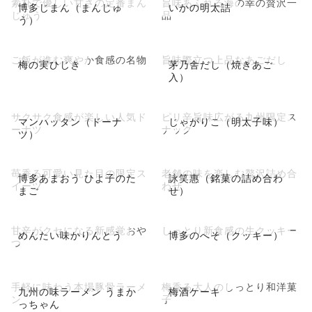
素朴で優しい甘さの定番まん
旨味あふれる海の幸の贅沢一
博多じまん（まんじゅ
いかの明太詰
じゅう
品
う）
ご飯が進む爽やか食感の名物
旨味際立つ上品なあごだし
梅の実ひじき
茅乃舎だし（焼きあご
入）
サクサク食感が楽しい人気ド
ピリ辛旨味広がる九州限定ス
マンハッタン（ドーナ
じゃがりこ（明太子味）
ーナツ
ナック
ツ）
苺香る可愛い見た目の限定ス
老舗の味を楽しむ贅沢詰め合
博多あまおう ひよ子のた
詠笑惠（銘菓の詰め合わ
イーツ
わせ
まご
せ）
甘辛がクセになる新感覚おや
しっとり新食感の生クッキー
めんたい味かりんとう
博多のへそ（クッキー）
つ
手軽に味わう本場豚骨ラーメ
梅香る大人のしっとり和洋菓
九州の味ラーメン うまか
梅酒ケーキ
ン
子
っちゃん