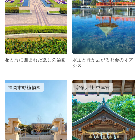
花と海に囲まれた癒しの楽園
水辺と緑が広がる都会のオア
シス
福岡市動植物園
宗像大社 中津宮