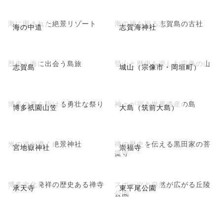
海に囲まれた絶景リゾート
海の神を祀る志賀島の古社
海の中道
志賀海神社
歴史と海に出会う島旅
登山と歴史を楽しむ宗像の山
志賀島
城山（宗像市・岡垣町）
博多の夏を駆ける勇壮な祭り
神々が宿る世界遺産の島
博多祇園山笠
大島（筑前大島）
光の道が導く絶景神社
禅の歴史を伝える黒田家の菩
宮地嶽神社
崇福寺
提寺
博多文化発祥の歴史ある禅寺
スポーツと自然が広がる丘陵
承天寺
東平尾公園
公園