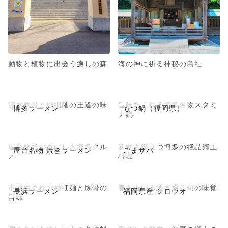
動物と植物に出会う癒しの森
海の神に祈る神秘の島社
濃厚豚骨と極細麺の王道の味
旨味あふれる博多名物スタミ
博多ラーメン
もつ鍋（福岡県）
ナ鍋
屋台発祥の香ばしき博多グル
新鮮さ際立つ博多の絶品郷土
屋台名物 焼きラーメン
ごまサバ
メ
料理
市場生まれの極細麺と豚骨の
春を告げる透き通る旬の味覚
長浜ラーメン
福岡県産 シロウオ
旨味