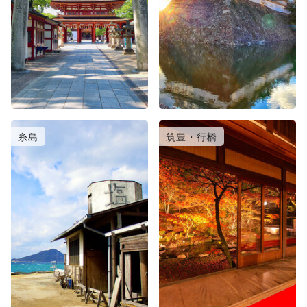
糸島
筑豊・行橋