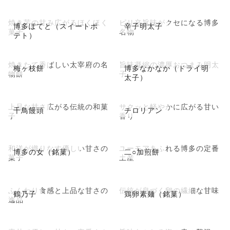
焼き芋の甘み広がるほくほく
ピリ辛旨味がクセになる博多
博多ぽてと（スイートポ
辛子明太子
菓子
名物
テト）
焼きたて香ばしい太宰府の名
旨味凝縮の濃厚おつまみ明太
梅ヶ枝餅
博多なかなか（ドライ明
物餅
子
太子）
上品な甘さ広がる伝統の和菓
サクッと軽やかに広がる甘い
千鳥饅頭
チロリアン
子
香り
和洋が織りなす優しい甘さの
ユーモアあふれる博多の定番
博多の女（銘菓）
二○加煎餅
菓子
土産
ふんわり食感と上品な甘さの
伝統が息づく卵の繊細な甘味
鶴乃子
鶏卵素麺（銘菓）
逸品