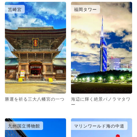
筥崎宮
福岡タワー
勝運を祈る三大八幡宮の一つ
海辺に輝く絶景パノラマタワ
ー
九州国立博物館
マリンワールド海の中道