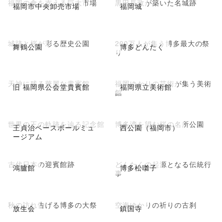
福岡の食を支える巨大市場
黒田長政が築いた名城跡
福岡市中央卸売市場
福岡城
城跡と桜が彩る歴史公園
200万人が集う博多最大の祭
舞鶴公園
博多どんたく
り
天神に残る華麗な貴賓館
福岡ゆかりの芸術が集う美術
旧 福岡県公会堂貴賓館
福岡県立美術館
館
世界の王の軌跡を辿る記念館
博多湾を望む桜の名所公園
王貞治ベースボールミュ
西公園（福岡市）
ージアム
古代日本の迎賓館跡
どんたくの起源となる伝統行
鴻臚館
博多松囃子
事
秋の訪れ告げる博多の大祭
空海ゆかりの祈りの古刹
放生会
鎮国寺