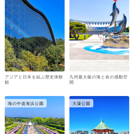
アジアと日本を結ぶ歴史体験
九州最大級の海と命の感動空
館
間
海の中道海浜公園
大濠公園