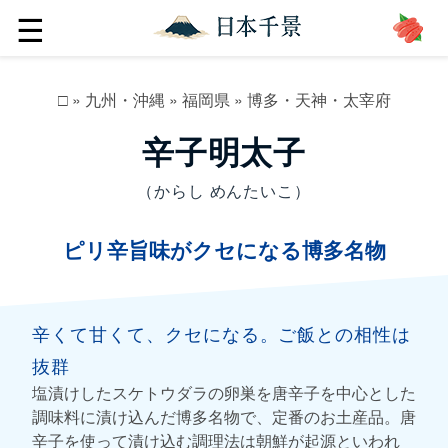
☰
□
»
九州・沖縄
»
福岡県
»
博多・天神・太宰府
辛子明太子
（からし めんたいこ）
ピリ辛旨味がクセになる博多名物
辛くて甘くて、クセになる。ご飯との相性は
抜群
塩漬けしたスケトウダラの卵巣を唐辛子を中心とした
調味料に漬け込んだ博多名物で、定番のお土産品。唐
辛子を使って漬け込む調理法は朝鮮が起源といわれ