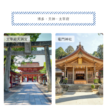
博多・天神・太宰府
太宰府天満宮
竈門神社