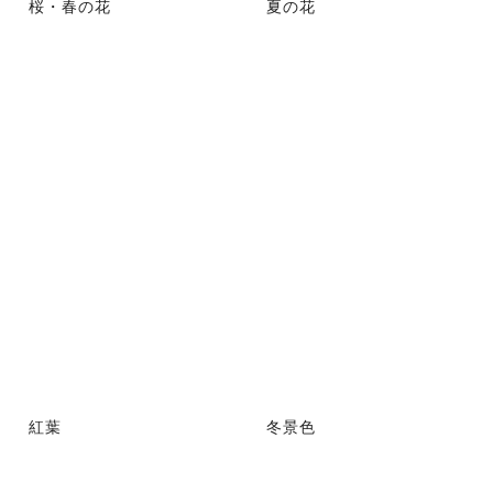
桜・春の花
夏の花
紅葉
冬景色