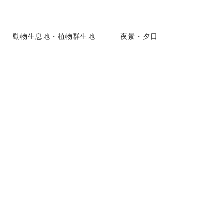
動物生息地・植物群生地
夜景・夕日