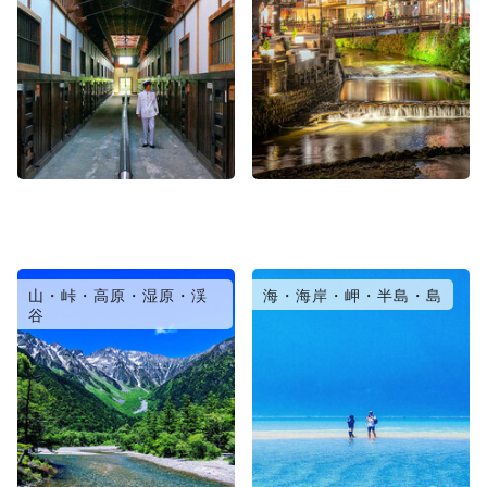
山・峠・高原・湿原・渓
海・海岸・岬・半島・島
谷