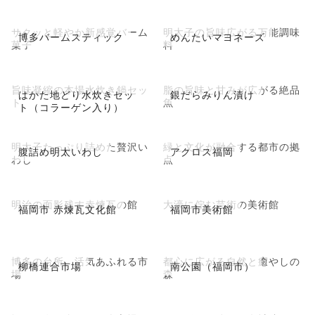
サクッと軽やか新感覚バーム
明太子の旨味広がる万能調味
博多バームスティック
めんたいマヨネーズ
菓子
料
旨味凝縮の本場水炊き鍋セッ
脂の旨味と甘みが広がる絶品
はかた地どり水炊きセッ
銀だらみりん漬け
ト
魚
ト（コラーゲン入り）
明太子たっぷり詰めた贅沢い
緑と文化が融合する都市の拠
腹詰め明太いわし
アクロス福岡
わし
点
明治の面影残す赤煉瓦の館
大濠に佇む芸術の美術館
福岡市 赤煉瓦文化館
福岡市美術館
博多の台所、活気あふれる市
都心に広がる自然と癒やしの
柳橋連合市場
南公園（福岡市）
場
森