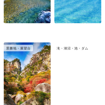
景勝地・展望台
滝・湖沼・池・ダム