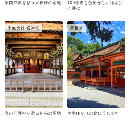
学問成就を願う天神様の聖地
100年後も色褪せない縁結び
の神社
宗像大社 辺津宮
香椎宮
海の守護神が宿る神秘の聖地
皇室ゆかりの森に佇む古社