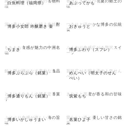
躍る食感を楽しむ春の名物料
香ばしさ際立つ初夏の郷土の
白魚料理（福岡県）
あぶってかも
理
味
深い香りを楽しむ極上麦焼酎
つるりと涼やかな博多の伝統
博多小女郎 吟醸磨き 壷
おきゅうと
食
もちもち食感が魅力の中洲名
ふんわり食感広がる贅沢スイ
ちまき
博多ふわり（スフレ）
物
ーツ
餡と餅が織りなす素朴な逸品
旨味広がる明太子の人気せん
博多ぶらぶら（銘菓）
めんべい（明太子のせん
べい
べい）
とろける白あんの博多定番菓
きなこと黒蜜が香る和の甘味
博多通りもん（銘菓）
筑紫もち
子
ぷりぷり食感が楽しい海の旨
愛らしい姿と優しい甘さの銘
博多いかしゅうまい
名菓ひよ子
味
菓