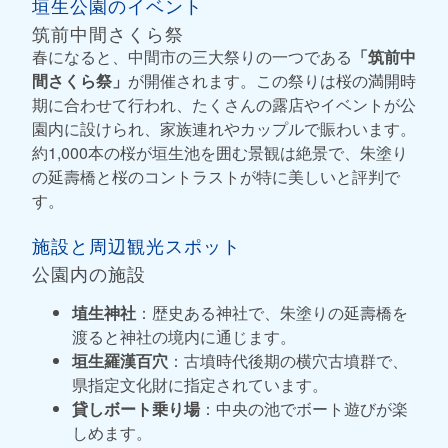
垣生公園のイベント
筑前中間さくら祭
春になると、中間市の三大祭りの一つである
「筑前中
間さくら祭」
が開催されます。この祭りは桜の満開時
期に合わせて行われ、たくさんの露店やイベントが公
園内に設けられ、家族連れやカップルで賑わいます。
約1,000本の桜が垣生池を囲む景観は絶景で、朱塗り
の延壽橋と桜のコントラストが特に美しいと評判で
す。
施設と周辺観光スポット
公園内の施設
埴生神社
：歴史ある神社で、朱塗りの延壽橋を
渡ると神社の境内に通じます。
垣生羅漢百穴
：古墳時代後期の横穴古墳群で、
県指定文化財に指定されています。
貸しボート乗り場
：中央の池でボート遊びが楽
しめます。