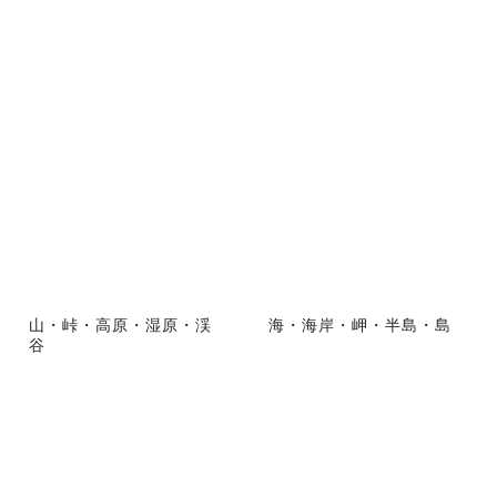
山・峠・高原・湿原・渓
海・海岸・岬・半島・島
谷