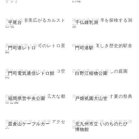
ケット
の味
大地の造形美広がるカルスト
神秘の地下世界を探検する洞
平尾台
千仏鍾乳洞
台地
窟
異国情緒漂う港町のレトロ景
時代を刻む美しき歴史的駅舎
門司港レトロ
門司港駅
観
通信の歴史に触れるレトロ空
四季の花々彩る癒しの庭園
門司電気通信レトロ館
白野江植物公園
間
自然と憩いが広がる広大な都
光と迫力が織りなす夏の祭典
福岡県営中央公園
戸畑祇園大山笠
市公園
空中散歩で楽しむ絶景アクセ
生命と歴史を学べる体験型博
皿倉山ケーブルカー
北九州市立 いのちのたび
ス
物館
博物館