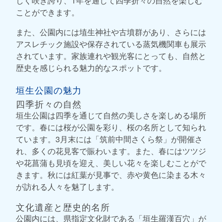
しく咲き誇り、1年を通して四季折々の自然を楽しむ
ことができます。
また、公園内には埴生神社や古墳群があり、さらには
アスレチック施設や保存されている蒸気機関車も展示
されています。家族連れや観光客にとっても、自然と
歴史を感じられる魅力的なスポットです。
垣生公園の魅力
四季折々の自然
垣生公園は四季を通じて自然の美しさを楽しめる場所
です。春には桜が公園を彩り、桜の名所として知られ
ています。3月末には「筑前中間さくら祭」が開催さ
れ、多くの花見客で賑わいます。また、春にはツツジ
や花菖蒲も見頃を迎え、美しい花々を楽しむことがで
きます。秋には紅葉が見事で、赤や黄色に染まる木々
が訪れる人々を魅了します。
文化遺産と歴史的名所
公園内には、県指定文化財である「垣生羅漢百穴」が