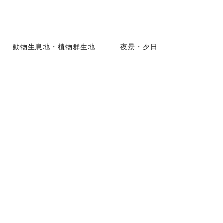
動物生息地・植物群生地
夜景・夕日