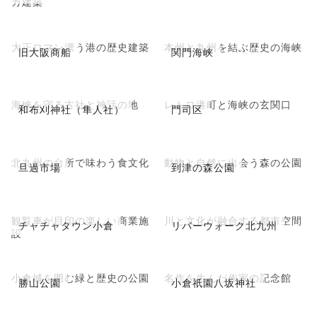
ガ建築
大正ロマン漂う港の歴史建築
本州と九州を結ぶ歴史の海峡
旧大阪商船
関門海峡
海峡を守る古社と神話の地
レトロ港町と海峡の玄関口
和布刈神社（隼人社）
門司区
北九州の台所で味わう食文化
動物と自然に出会う森の公園
旦過市場
到津の森公園
観覧車が目印の楽しい商業施
川と文化が融合する都市空間
チャチャタウン小倉
リバーウォーク北九州
設
小倉城を囲む緑と歴史の公園
名作を生んだ作家の記念館
勝山公園
小倉祇園八坂神社