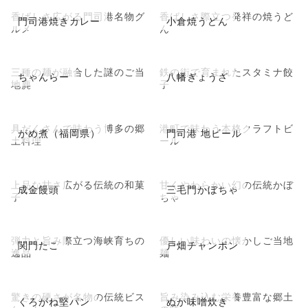
香ばしさ広がる門司港名物グ
香ばしさ際立つ発祥の焼うど
門司港焼きカレー
小倉焼うどん
ルメ
ん
三種の麺が融合した謎のご当
鉄の街で育まれたスタミナ餃
ちゃんらー
八幡ぎょうざ
地麂
子
具だくさんで味わう博多の郷
港町で味わう本格クラフトビ
がめ煮（福岡県）
門司港 地ビール
土料理
ール
上品な甘さ広がる伝統の和菓
甘くやわらかい幻の伝統かぼ
成金饅頭
三毛門かぼちゃ
子
ちゃ
弾力と旨み際立つ海峡育ちの
優しい味わいの懐かしご当地
関門たこ
戸畑チャンポン
逸品
麺
驚きの硬さが名物の伝統ビス
旨み染み込む栄養豊富な郷土
くろがね堅パン
ぬか味噌炊き