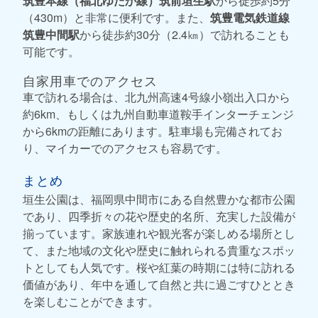
筑豊本線（福北ゆたか線）筑前垣生駅
から徒歩約5分
（430m）と非常に便利です。また、
筑豊電気鉄道線
筑豊中間駅
から徒歩約30分（2.4㎞）で訪れることも
可能です。
自家用車でのアクセス
車で訪れる場合は、北九州高速4号線小嶺出入口から
約6km、もしくは九州自動車道鞍手インターチェンジ
から6kmの距離にあります。駐車場も完備されてお
り、マイカーでのアクセスも容易です。
まとめ
垣生公園は、福岡県中間市にある自然豊かな都市公園
であり、四季折々の花や歴史的名所、充実した設備が
揃っています。家族連れや観光客が楽しめる場所とし
て、また地域の文化や歴史に触れられる貴重なスポッ
トとしても人気です。桜や紅葉の時期には特に訪れる
価値があり、年中を通して自然と共に過ごすひととき
を楽しむことができます。