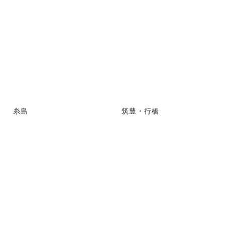
糸島
筑豊・行橋