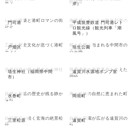
祭り
防波堤
岸）
レトロ建築と港町ロマンの街
海風感じるレトロ観光列車の
門司港
平成筑豊鉄道 門司港レト
歩き
旅
ロ観光線（観光列車「潮
風号」）
工業と歴史文化が息づく港町
桜と自然に包まれる中間市の
戸畑区
垣生公園
エリア
大公園
古代伝説が残る歴史ある神社
世界遺産の産業革命を支えた
埴生神社（福岡県中間
遠賀川水源地ポンプ室
施設
市）
自然と炭鉱の歴史が残る静か
海と松林の自然に恵まれた町
水巻町
岡垣町
な町
白砂青松が続く玄海の絶景松
自然と田園が広がる遠賀川の
三里松原
遠賀町
林
町