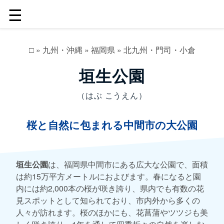
☰
□
»
九州・沖縄
»
福岡県
»
北九州・門司・小倉
垣生公園
（はぶ こうえん）
桜と自然に包まれる中間市の大公園
垣生公園
は、福岡県中間市にある広大な公園で、面積
は約15万平方メートルにおよびます。春になると園
内には約2,000本の桜が咲き誇り、県内でも有数の花
見スポットとして知られており、市内外から多くの
人々が訪れます。桜のほかにも、花菖蒲やツツジも美