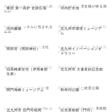
産業遺産が語る日本近代化の
四季の自然と歴史橋が映る湖
東田 第一高炉 史跡広場
河内貯水池
軌跡
幻想の藤トンネルに包まれる
環境と未来を楽しく学ぶ体験
河内藤園
北九州市環境ミュージア
庭園
館
ム
神武伝説が残る歴史の古社
ものづくりの歴史と未来技術
岡田宮（岡田神社）
北九州イノベーションギ
の館
ャラリー
宿場町に残る江戸商家の面影
異国情緒漂う大連の洋館
旧高崎家住宅（伊馬春部
北九州市 大連友好記念館
生家）
海峡の歴史とロマン体験館
関門海峡を望む絶景公園
関門海峡ミュージアム
和布刈公園
レトロ港町を象徴する赤レン
東洋美術と海峡を望む美術館
北九州市 旧門司税関
出光美術館（門司）