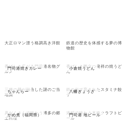
大正ロマン漂う格調高き洋館
鉄道の歴史を体感する夢の博
物館
香ばしさ広がる門司港名物グ
香ばしさ際立つ発祥の焼うど
門司港焼きカレー
小倉焼うどん
ルメ
ん
三種の麺が融合した謎のご当
鉄の街で育まれたスタミナ餃
ちゃんらー
八幡ぎょうざ
地麂
子
具だくさんで味わう博多の郷
港町で味わう本格クラフトビ
がめ煮（福岡県）
門司港 地ビール
土料理
ール