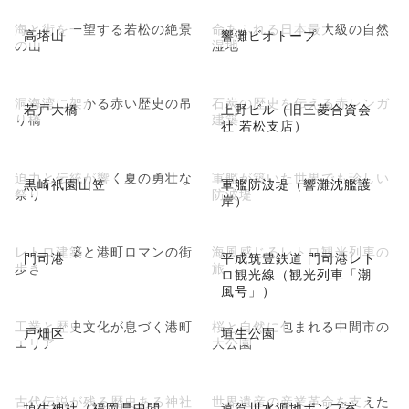
海と街を一望する若松の絶景
命あふれる日本最大級の自然
高塔山
響灘ビオトープ
の山
湿地
洞海湾に架かる赤い歴史の吊
石炭の歴史を伝える赤レンガ
若戸大橋
上野ビル（旧三菱合資会
り橋
建築
社 若松支店）
迫力と伝統が響く夏の勇壮な
軍艦が築いた世界でも珍しい
黒崎祇園山笠
軍艦防波堤（響灘沈艦護
祭り
防波堤
岸）
レトロ建築と港町ロマンの街
海風感じるレトロ観光列車の
門司港
平成筑豊鉄道 門司港レト
歩き
旅
ロ観光線（観光列車「潮
風号」）
工業と歴史文化が息づく港町
桜と自然に包まれる中間市の
戸畑区
垣生公園
エリア
大公園
古代伝説が残る歴史ある神社
世界遺産の産業革命を支えた
埴生神社（福岡県中間
遠賀川水源地ポンプ室