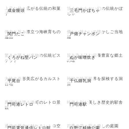
上品な甘さ広がる伝統の和菓
甘くやわらかい幻の伝統かぼ
成金饅頭
三毛門かぼちゃ
子
ちゃ
弾力と旨み際立つ海峡育ちの
優しい味わいの懐かしご当地
関門たこ
戸畑チャンポン
逸品
麺
驚きの硬さが名物の伝統ビス
旨み染み込む栄養豊富な郷土
くろがね堅パン
ぬか味噌炊き
ケット
の味
大地の造形美広がるカルスト
神秘の地下世界を探検する洞
平尾台
千仏鍾乳洞
台地
窟
異国情緒漂う港町のレトロ景
時代を刻む美しき歴史的駅舎
門司港レトロ
門司港駅
観
通信の歴史に触れるレトロ空
四季の花々彩る癒しの庭園
門司電気通信レトロ館
白野江植物公園