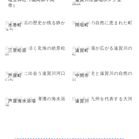
施設
市）
自然と炭鉱の歴史が残る静か
海と松林の自然に恵まれた町
水巻町
岡垣町
な町
白砂青松が続く玄海の絶景松
自然と田園が広がる遠賀川の
三里松原
遠賀町
林
町
海と歴史に出会う遠賀川河口
炭鉱の歴史と遠賀川の自然の
芦屋町
中間市
の町
街
白い砂浜が続く響灘の海水浴
鮭が遡る九州を代表する大河
芦屋海水浴場
遠賀川
場