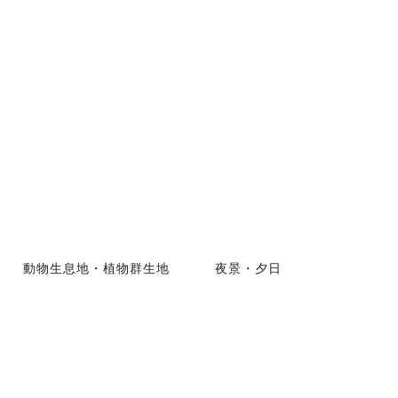
動物生息地・植物群生地
夜景・夕日