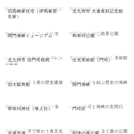
宿場町に残る江戸商家の面影
異国情緒漂う大連の洋館
旧高崎家住宅（伊馬春部
北九州市 大連友好記念館
生家）
海峡の歴史とロマン体験館
関門海峡を望む絶景公園
関門海峡ミュージアム
和布刈公園
レトロ港町を象徴する赤レン
東洋美術と海峡を望む美術館
北九州市 旧門司税関
出光美術館（門司）
ガ建築
大正ロマン漂う港の歴史建築
本州と九州を結ぶ歴史の海峡
旧大阪商船
関門海峡
海峡を守る古社と神話の地
レトロ港町と海峡の玄関口
和布刈神社（隼人社）
門司区
北九州の台所で味わう食文化
動物と自然に出会う森の公園
旦過市場
到津の森公園