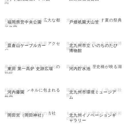
間
自然と憩いが広がる広大な都
光と迫力が織りなす夏の祭典
福岡県営中央公園
戸畑祇園大山笠
市公園
空中散歩で楽しむ絶景アクセ
生命と歴史を学べる体験型博
皿倉山ケーブルカー
北九州市立 いのちのたび
ス
物館
博物館
産業遺産が語る日本近代化の
四季の自然と歴史橋が映る湖
東田 第一高炉 史跡広場
河内貯水池
軌跡
幻想の藤トンネルに包まれる
環境と未来を楽しく学ぶ体験
河内藤園
北九州市環境ミュージア
庭園
館
ム
神武伝説が残る歴史の古社
ものづくりの歴史と未来技術
岡田宮（岡田神社）
北九州イノベーションギ
の館
ャラリー