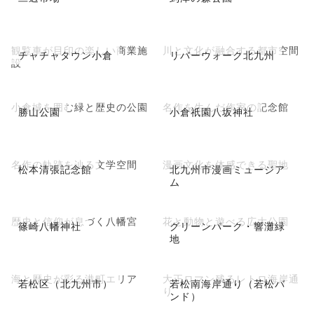
観覧車が目印の楽しい商業施
川と文化が融合する都市空間
チャチャタウン小倉
リバーウォーク北九州
設
小倉城を囲む緑と歴史の公園
名作を生んだ作家の記念館
勝山公園
小倉祇園八坂神社
名作の軌跡を辿る文学空間
漫画文化を体感できる聖地
松本清張記念館
北九州市漫画ミュージア
ム
歴史と信仰が息づく八幡宮
花と動物と遊べる広大公園
篠崎八幡神社
グリーンパーク・響灘緑
地
海と歴史が彩る港町エリア
大正ロマン残るレトロ海岸通
若松区（北九州市）
若松南海岸通り（若松バ
り
ンド）