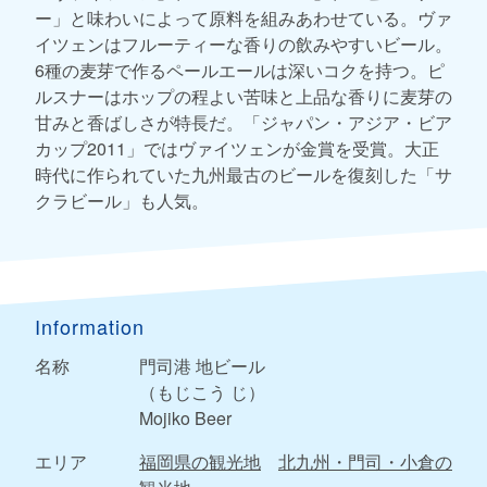
ー」と味わいによって原料を組みあわせている。ヴァ
イツェンはフルーティーな香りの飲みやすいビール。
6種の麦芽で作るペールエールは深いコクを持つ。ピ
ルスナーはホップの程よい苦味と上品な香りに麦芽の
甘みと香ばしさが特長だ。「ジャパン・アジア・ビア
カップ2011」ではヴァイツェンが金賞を受賞。大正
時代に作られていた九州最古のビールを復刻した「サ
クラビール」も人気。
Information
名称
門司港 地ビール
（もじこう じ）
Mojiko Beer
エリア
福岡県の観光地
北九州・門司・小倉の