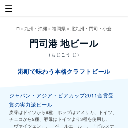
☰
□
»
九州・沖縄
»
福岡県
»
北九州・門司・小倉
門司港 地ビール
（もじこう じ）
港町で味わう本格クラフトビール
ジャパン・アジア・ビアカップ2011金賞受
賞の実力派ビール
麦芽はドイツから9種、ホップはアメリカ、ドイツ、
チェコから9種、酵母はドイツより3種を使用し、
「ヴァイツェン」、「ペールエール」、「ピルスナ