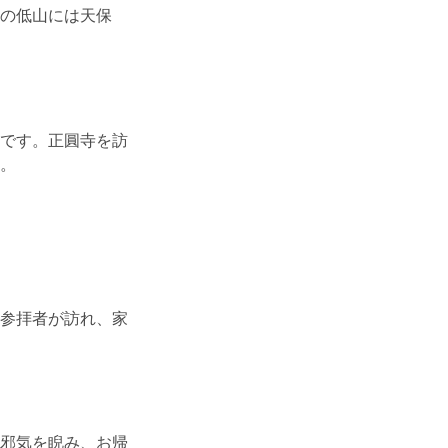
の低山には天保
です。正圓寺を訪
。
参拝者が訪れ、家
邪気を睨み、お帰