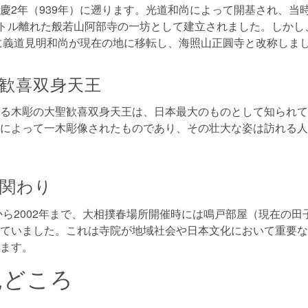
慶2年（939年）に遡ります。光道和尚によって開基され、当
ートル離れた般若山阿部寺の一坊として建立されました。しかし、
）に義道見明和尚が現在の地に移転し、海照山正圓寺と改称しま
歓喜双身天王
る木彫の大聖歓喜双身天王は、日本最大のものとして知られて
によって一木彫像されたものであり、その壮大な姿は訪れる人
関わり
年から2002年まで、大相撲春場所開催時には鳴戸部屋（現在の
ていました。これは寺院が地域社会や日本文化において重要な
ます。
見どころ