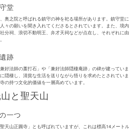
守堂
、奥之院と呼ばれる鎮守の神を祀る場所があります。鎮守堂に
人々の願いを聞き入れてくださるとされています。また、境内
社分祠、浪切不動明王、弁才天祠などが点在し、それぞれに由
。
遺跡
兼好法師の藁打石」や「兼好法師隠棲庵跡」の碑が建っていま
に隠棲し、清貧な生活を送りながら悟りを求めたとされていま
寺の持つ文化的価値を一層高めています。
低山と聖天山
の一つ
聖天山正圓寺」とも呼ばれていますが、これは標高14メート