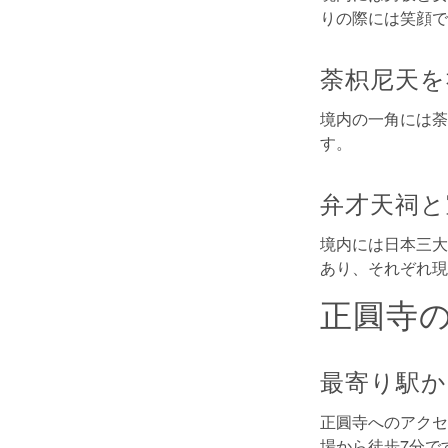
りの際には笑顔で
荼枳尼天を
境内の一角には荼
す。
弁才天祠と
境内には日本三大
あり、それぞれ現
正圓寺
最寄り駅
正圓寺へのアクセ
場から徒歩7分で