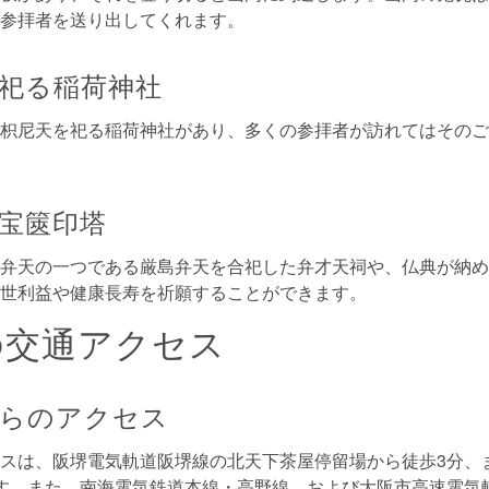
参拝者を送り出してくれます。
祀る稲荷神社
枳尼天を祀る稲荷神社があり、多くの参拝者が訪れてはそのご
宝篋印塔
弁天の一つである厳島弁天を合祀した弁才天祠や、仏典が納め
世利益や健康長寿を祈願することができます。
の交通アクセス
からのアクセス
スは、阪堺電気軌道阪堺線の北天下茶屋停留場から徒歩3分、
す。また、南海電気鉄道本線・高野線、および大阪市高速電気