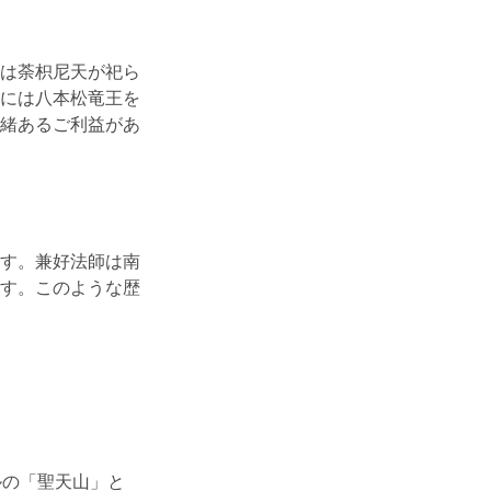
は荼枳尼天が祀ら
には八本松竜王を
緒あるご利益があ
す。兼好法師は南
す。このような歴
ルの「聖天山」と