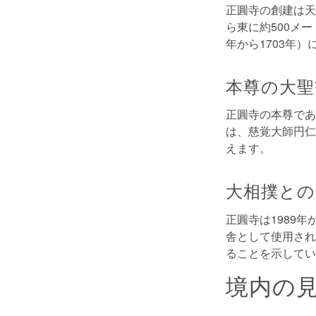
正圓寺の創建は天
ら東に約500メ
年から1703年
本尊の大聖
正圓寺の本尊であ
は、慈覚大師円仁
えます。
大相撲との
正圓寺は1989
舎として使用され
ることを示してい
境内の