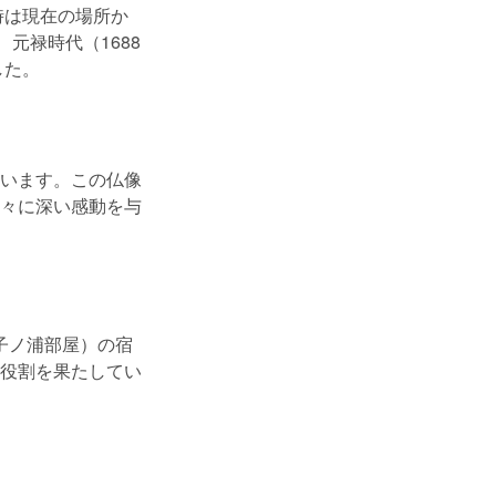
時は現在の場所か
元禄時代（1688
した。
います。この仏像
々に深い感動を与
田子ノ浦部屋）の宿
役割を果たしてい